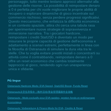
personaggio, tutto mentre testano approcci alternativi alla
gestione delle risorse. La possibilità di reimpostare denaro
a 0 è perfetta per chi vuole migliorare le proprie abilità di
recupero o esplorare dinamiche di gioco incentrate sul
commercio rischioso, senza perdere progressi significativi.
Questo meccanismo, che enfatizza la difficoltà economica
in un contesto spaziale, attira chi cerca una tabula rasa
per sperimentare nuove strategie di sopravvivenza e
immersione narrativa. Tra i giocatori hardcore,
reimpostare i crediti StatUSD è diventato un modo per
misurare le proprie capacità di gestione dell'economia e
adattamento a scenari estremi, perfettamente in linea con
la filosofia di Ostranauts di simulare la dura vita tra le
stelle. Che tu voglia evitare prestiti iniziali o concentrarti su
attività come il contrabbando, reimpostare denaro a 0
offre un reset economico che cambia totalmente
lapproccio al gioco, rendendo ogni run unesperienza
unica e sfidante.
Più lingue
Ostranauts Hardcore Mods: EVA Speed, StatUSD Boost, Funds Reset
Ostranauts太空生存指令｜舱外活动/资金管理骚操作全攻略
Ostranauts : Mods exclusifs pour EVA rapides, gestion fonds et redémarrage
économique
Ostranauts: Vorbereitung & Finanz-Mods für EVA, Credits & Reset