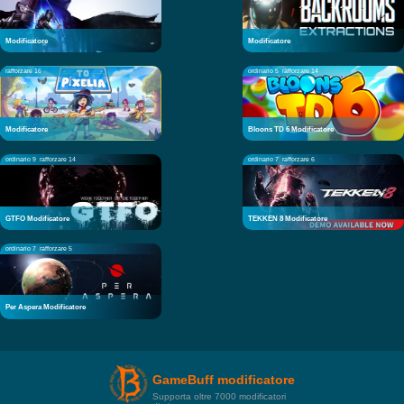
Modificatore
Modificatore
rafforzare 16
ordinario 5
rafforzare 14
Modificatore
Bloons TD 6 Modificatore
ordinario 9
rafforzare 14
ordinario 7
rafforzare 6
GTFO Modificatore
TEKKEN 8 Modificatore
ordinario 7
rafforzare 5
Per Aspera Modificatore
GameBuff modificatore
Supporta oltre 7000 modificatori