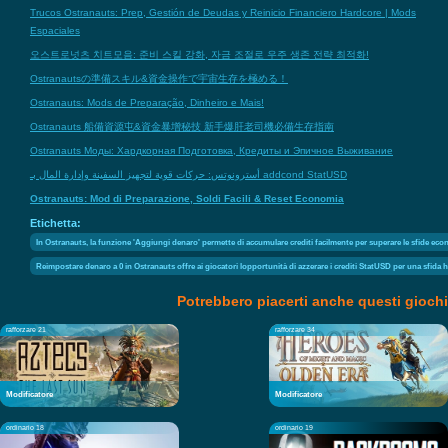
Trucos Ostranauts: Prep, Gestión de Deudas y Reinicio Financiero Hardcore | Mods
Espaciales
오스트로넛츠 치트모음: 준비 스킬 강화, 자금 조절로 우주 생존 전략 최적화!
Ostranautsの準備スキル&資金操作で宇宙生存を極める！
Ostranauts: Mods de Preparação, Dinheiro e Mais!
Ostranauts 船備資源屯&資金暴增秘技 新手爆肝老司機必備生存指南
Ostranauts Моды: Хардкорная Подготовка, Кредиты и Эпичное Выживание
أسترونوتس: حركات قوية لتجهيز السفينة وإدارة المال بـ addcond StatUSD
Ostranauts: Mod di Preparazione, Soldi Facili & Reset Economia
Etichetta:
In Ostranauts, la funzione 'Aggiungi denaro' permette di accumulare crediti facilmente per superare le sfide econo
Reimpostare denaro a 0 in Ostranauts offre ai giocatori lopportunità di azzerare i crediti StatUSD per una sfida 
Potrebbero piacerti anche questi giochi
rafforzare 21
rafforzare 34
Modificatore
Modificatore
ordinario 18
ordinario 19