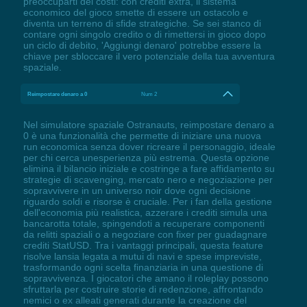
preoccuparti dei costi: con crediti extra, il sistema
economico del gioco smette di essere un ostacolo e
diventa un terreno di sfide strategiche. Se sei stanco di
contare ogni singolo credito o di rimettersi in gioco dopo
un ciclo di debito, 'Aggiungi denaro' potrebbe essere la
chiave per sbloccare il vero potenziale della tua avventura
spaziale.
Reimpostare denaro a 0
Num 2
Nel simulatore spaziale Ostranauts, reimpostare denaro a
0 è una funzionalità che permette di iniziare una nuova
run economica senza dover ricreare il personaggio, ideale
per chi cerca unesperienza più estrema. Questa opzione
elimina il bilancio iniziale e costringe a fare affidamento su
strategie di scavenging, mercato nero e negoziazione per
sopravvivere in un universo noir dove ogni decisione
riguardo soldi e risorse è cruciale. Per i fan della gestione
dell'economia più realistica, azzerare i crediti simula una
bancarotta totale, spingendoti a recuperare componenti
da relitti spaziali o a negoziare con fixer per guadagnare
crediti StatUSD. Tra i vantaggi principali, questa feature
risolve lansia legata a mutui di navi e spese impreviste,
trasformando ogni scelta finanziaria in una questione di
sopravvivenza. I giocatori che amano il roleplay possono
sfruttarla per costruire storie di redenzione, affrontando
nemici o ex alleati generati durante la creazione del