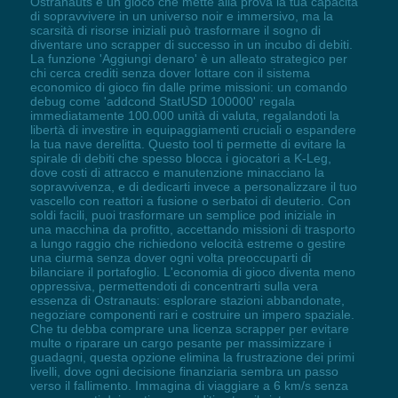
Ostranauts è un gioco che mette alla prova la tua capacità
di sopravvivere in un universo noir e immersivo, ma la
scarsità di risorse iniziali può trasformare il sogno di
diventare uno scrapper di successo in un incubo di debiti.
La funzione 'Aggiungi denaro' è un alleato strategico per
chi cerca crediti senza dover lottare con il sistema
economico di gioco fin dalle prime missioni: un comando
debug come 'addcond StatUSD 100000' regala
immediatamente 100.000 unità di valuta, regalandoti la
libertà di investire in equipaggiamenti cruciali o espandere
la tua nave derelitta. Questo tool ti permette di evitare la
spirale di debiti che spesso blocca i giocatori a K-Leg,
dove costi di attracco e manutenzione minacciano la
sopravvivenza, e di dedicarti invece a personalizzare il tuo
vascello con reattori a fusione o serbatoi di deuterio. Con
soldi facili, puoi trasformare un semplice pod iniziale in
una macchina da profitto, accettando missioni di trasporto
a lungo raggio che richiedono velocità estreme o gestire
una ciurma senza dover ogni volta preoccuparti di
bilanciare il portafoglio. L'economia di gioco diventa meno
oppressiva, permettendoti di concentrarti sulla vera
essenza di Ostranauts: esplorare stazioni abbandonate,
negoziare componenti rari e costruire un impero spaziale.
Che tu debba comprare una licenza scrapper per evitare
multe o riparare un cargo pesante per massimizzare i
guadagni, questa opzione elimina la frustrazione dei primi
livelli, dove ogni decisione finanziaria sembra un passo
verso il fallimento. Immagina di viaggiare a 6 km/s senza