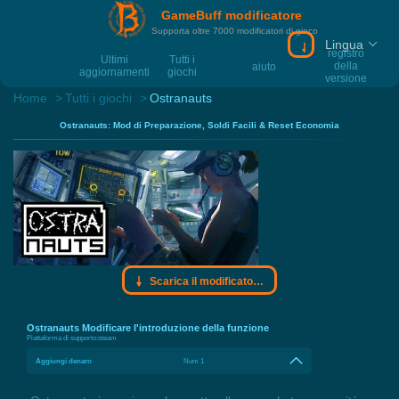
GameBuff modificatore
Supporta oltre 7000 modificatori di gioco
Lingua
Scarica il modif
registro
Ultimi
Tutti i
della
aiuto
aggiornamenti
giochi
versione
Home
Tutti i giochi
Ostranauts
Ostranauts: Mod di Preparazione, Soldi Facili & Reset Economia
Scarica il modificatore Gamebuff
Ostranauts Modificare l'introduzione della funzione
Piattaforma di supporto:
steam
Aggiungi denaro
Num 1