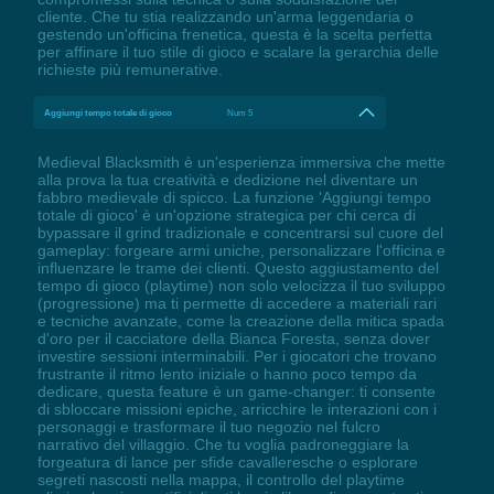
cliente. Che tu stia realizzando un'arma leggendaria o
gestendo un'officina frenetica, questa è la scelta perfetta
per affinare il tuo stile di gioco e scalare la gerarchia delle
richieste più remunerative.
Aggiungi tempo totale di gioco
Num 5
Medieval Blacksmith è un'esperienza immersiva che mette
alla prova la tua creatività e dedizione nel diventare un
fabbro medievale di spicco. La funzione 'Aggiungi tempo
totale di gioco' è un'opzione strategica per chi cerca di
bypassare il grind tradizionale e concentrarsi sul cuore del
gameplay: forgeare armi uniche, personalizzare l'officina e
influenzare le trame dei clienti. Questo aggiustamento del
tempo di gioco (playtime) non solo velocizza il tuo sviluppo
(progressione) ma ti permette di accedere a materiali rari
e tecniche avanzate, come la creazione della mitica spada
d'oro per il cacciatore della Bianca Foresta, senza dover
investire sessioni interminabili. Per i giocatori che trovano
frustrante il ritmo lento iniziale o hanno poco tempo da
dedicare, questa feature è un game-changer: ti consente
di sbloccare missioni epiche, arricchire le interazioni con i
personaggi e trasformare il tuo negozio nel fulcro
narrativo del villaggio. Che tu voglia padroneggiare la
forgeatura di lance per sfide cavalleresche o esplorare
segreti nascosti nella mappa, il controllo del playtime