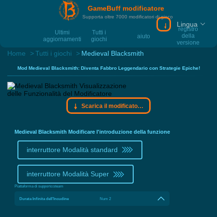
GameBuff modificatore
Supporta oltre 7000 modificatori di gioco
Lingua
Scarica il modif
registro
Ultimi
Tutti i
della
aiuto
aggiornamenti
giochi
versione
Home
Tutti i giochi
Medieval Blacksmith
Mod Medieval Blacksmith: Diventa Fabbro Leggendario con Strategie Epiche!
Scarica il modificatore Gamebuff
Medieval Blacksmith Modificare l'introduzione della funzione
interruttore Modalità standard
interruttore Modalità Super
Piattaforma di supporto:
steam
Durata Infinita dell’Incudine
Num 2