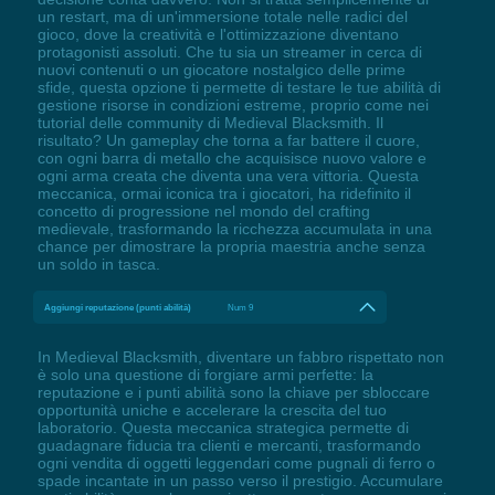
un restart, ma di un'immersione totale nelle radici del
gioco, dove la creatività e l'ottimizzazione diventano
protagonisti assoluti. Che tu sia un streamer in cerca di
nuovi contenuti o un giocatore nostalgico delle prime
sfide, questa opzione ti permette di testare le tue abilità di
gestione risorse in condizioni estreme, proprio come nei
tutorial delle community di Medieval Blacksmith. Il
risultato? Un gameplay che torna a far battere il cuore,
con ogni barra di metallo che acquisisce nuovo valore e
ogni arma creata che diventa una vera vittoria. Questa
meccanica, ormai iconica tra i giocatori, ha ridefinito il
concetto di progressione nel mondo del crafting
medievale, trasformando la ricchezza accumulata in una
chance per dimostrare la propria maestria anche senza
un soldo in tasca.
Aggiungi reputazione (punti abilità)
Num 9
In Medieval Blacksmith, diventare un fabbro rispettato non
è solo una questione di forgiare armi perfette: la
reputazione e i punti abilità sono la chiave per sbloccare
opportunità uniche e accelerare la crescita del tuo
laboratorio. Questa meccanica strategica permette di
guadagnare fiducia tra clienti e mercanti, trasformando
ogni vendita di oggetti leggendari come pugnali di ferro o
spade incantate in un passo verso il prestigio. Accumulare