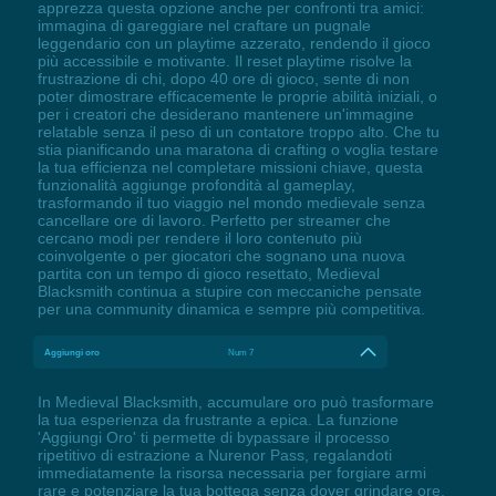
apprezza questa opzione anche per confronti tra amici:
immagina di gareggiare nel craftare un pugnale
leggendario con un playtime azzerato, rendendo il gioco
più accessibile e motivante. Il reset playtime risolve la
frustrazione di chi, dopo 40 ore di gioco, sente di non
poter dimostrare efficacemente le proprie abilità iniziali, o
per i creatori che desiderano mantenere un'immagine
relatable senza il peso di un contatore troppo alto. Che tu
stia pianificando una maratona di crafting o voglia testare
la tua efficienza nel completare missioni chiave, questa
funzionalità aggiunge profondità al gameplay,
trasformando il tuo viaggio nel mondo medievale senza
cancellare ore di lavoro. Perfetto per streamer che
cercano modi per rendere il loro contenuto più
coinvolgente o per giocatori che sognano una nuova
partita con un tempo di gioco resettato, Medieval
Blacksmith continua a stupire con meccaniche pensate
per una community dinamica e sempre più competitiva.
Aggiungi oro
Num 7
In Medieval Blacksmith, accumulare oro può trasformare
la tua esperienza da frustrante a epica. La funzione
'Aggiungi Oro' ti permette di bypassare il processo
ripetitivo di estrazione a Nurenor Pass, regalandoti
immediatamente la risorsa necessaria per forgiare armi
rare e potenziare la tua bottega senza dover grindare ore.