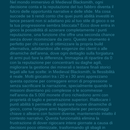
Nel mondo immersivo di Medieval Blacksmith, ogni
decisione conta e la reputazione del tuo fabbro diventa il
fulcro delle opportunità narrative e delle sfide. Ma cosa
succede se ti rendi conto che quei punti abilità investiti in
lance pesanti non si adattano più al tuo stile di gioco o se
la tua progressione sembra bloccata? Ecco dove entra in
gioco la possibilità di azzerare completamente i punti
reputazione, una funzione che offre una seconda chance
senza dover ricominciare da zero. Questo strumento è
perfetto per chi cerca di ottimizzare la propria build
alternativa, adattandosi alle esigenze dei clienti o alle
dinamiche dell'arena, dove ogni dettaglio sulla forgiatura
di armi può fare la differenza. Immagina di ripartire da 0
con la reputazione per concentrarti su daghe agili,
migliorare la gestione dei minerali o testare finali storici
legati alle tue scelte: in Medieval Blacksmith, la flessibilità
è reale. Molti giocatori tra i 20 e i 30 anni apprezzano
questa opzione per correggere errori di progressione
senza sacrificare la narrazione, specialmente quando le
missioni diventano più complesse o le scommesse
nell'arena da 5.000 monete d'oro richiedono armi con
proprietà di taglio e penetrazione superiori. Riallocare i
punti abilità ti permette di esplorare nuove dinamiche di
gioco, come forgiare armi leggendarie per personaggi
chiave o allearsi con fazioni diverse, mantenendo intatto il
contesto narrativo. Questa funzionalità elimina la
frustrazione di dover rigiocare intere giornate a causa di
decisioni poco ottimizzate, trasformando gli sbagli in