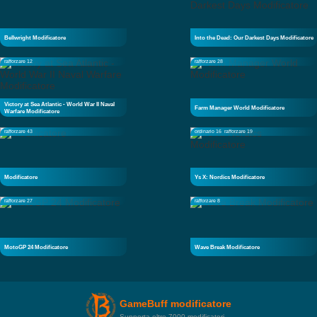
Bellwright Modificatore
Into the Dead: Our Darkest Days Modificatore
rafforzare 12
rafforzare 28
Victory at Sea Atlantic - World War II Naval
Farm Manager World Modificatore
Warfare Modificatore
rafforzare 43
ordinario 16
rafforzare 19
Modificatore
Ys X: Nordics Modificatore
rafforzare 27
rafforzare 8
MotoGP 24 Modificatore
Wave Break Modificatore
GameBuff modificatore
Supporta oltre 7000 modificatori