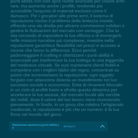
punti abilità non solo apre ricette avanzate per creare armi
rare, ma aumenta anche i profitti, rendendo più
accessibile l'acquisto di materiali esclusivi come il
damasco. Per i giocatori alle prime armi, il sistema di
reputazione risolve il problema della lentezza iniziale,
offrendo una via diretta per attrarre commissioni nobiliari o
gestire le fluttuazioni del mercato con vantaggio. Che tu
stia cercando di espandere la tua officina o di immergerti
nelle missioni narrative più complesse, investire nella
reputazione garantisce flessibilità nei prezzi e accesso a
risorse che fanno la differenza. Ecco perché
padroneggiare il crafting e ottimizzare i punti abilità è
essenziale per trasformare la tua bottega in una leggenda
del medioevo virtuale. Se vuoi mantenere clienti fedeli e
competere con i migliori fabbri del regno, concentrati su
azioni che incrementano la reputazione: ogni oggetto
forgiato con attenzione diventa un investimento nel tuo
successo sociale e economico. Evita di rimanere bloccato
in un ciclo di profitti bassi e sfrutta questa dinamica per
accelerare la tua ascesa, dal mercato locale alle cerchie
dei nobili, dove il valore del tuo lavoro viene riconosciuto
pienamente. In fondo, in un gioco che celebra l'artigianato
medievale, la reputazione è più che un numero: è la tua
firma nel mondo del gioco.
Reimpostare reputazione (punti abilità) a
Alt+Num 0
0