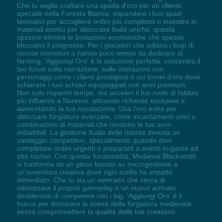
Che tu voglia craftare una spada d'oro per un cliente
speciale nella Foresta Bianca, espandere i tuoi spazi
lavorativi per accogliere ordini più complessi o investire in
materiali esotici per sbloccare build uniche, questa
opzione elimina le limitazioni economiche che spesso
bloccano il progresso. Per i giocatori che odiano i loop di
risorse monotoni o hanno poco tempo da dedicare al
farming, 'Aggiungi Oro' è la soluzione perfetta: concentra il
tuo focus sulla narrazione, sulle interazioni con
personaggi come i clienti prestigiosi o sui tornei d'oro dove
schierare i tuoi schiavi equipaggiati con armi premium.
Non solo risparmi tempo, ma acceleri il tuo ruolo di fabbro
più influente a Nurenor, attirando richieste esclusive e
aumentando la tua reputazione. Usa l'oro extra per
sbloccare forgiature avanzate, come incantamenti unici o
combinazioni di materiali che rendono le tue armi
imbattibili. La gestione fluida delle risorse diventa un
vantaggio competitivo, specialmente quando devi
completare ordini urgenti o prepararti a eventi in-game ad
alto rischio. Con questa funzionalità, Medieval Blacksmith
si trasforma da un gioco basato su microgestione a
un'avventura creativa dove ogni scelta ha impatto
immediato. Che tu sia un veterano che cerca di
ottimizzare il proprio gameplay o un nuovo arrivato
desideroso di competere con i big, 'Aggiungi Oro' è il
trucco per dominare la scena della forgiatura medievale
senza compromettere la qualità delle tue creazioni.