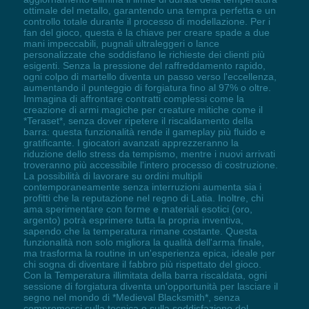
ottimale del metallo, garantendo una tempra perfetta e un
controllo totale durante il processo di modellazione. Per i
fan del gioco, questa è la chiave per creare spade a due
mani impeccabili, pugnali ultraleggeri o lance
personalizzate che soddisfano le richieste dei clienti più
esigenti. Senza la pressione del raffreddamento rapido,
ogni colpo di martello diventa un passo verso l'eccellenza,
aumentando il punteggio di forgiatura fino al 97% o oltre.
Immagina di affrontare contratti complessi come la
creazione di armi magiche per creature mitiche come il
*Teraset*, senza dover ripetere il riscaldamento della
barra: questa funzionalità rende il gameplay più fluido e
gratificante. I giocatori avanzati apprezzeranno la
riduzione dello stress da tempismo, mentre i nuovi arrivati
troveranno più accessibile l'intero processo di costruzione.
La possibilità di lavorare su ordini multipli
contemporaneamente senza interruzioni aumenta sia i
profitti che la reputazione nel regno di Latia. Inoltre, chi
ama sperimentare con forme e materiali esotici (oro,
argento) potrà esprimere tutta la propria inventiva,
sapendo che la temperatura rimane costante. Questa
funzionalità non solo migliora la qualità dell'arma finale,
ma trasforma la routine in un'esperienza epica, ideale per
chi sogna di diventare il fabbro più rispettato del gioco.
Con la Temperatura illimitata della barra riscaldata, ogni
sessione di forgiatura diventa un'opportunità per lasciare il
segno nel mondo di *Medieval Blacksmith*, senza
compromessi sulla tecnica o sulla soddisfazione del