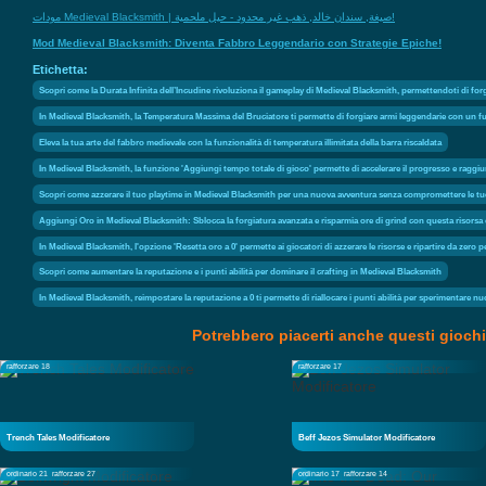
مودات Medieval Blacksmith | صيغة, سندان خالد, ذهب غير محدود - حيل ملحمية!
Mod Medieval Blacksmith: Diventa Fabbro Leggendario con Strategie Epiche!
Etichetta:
Scopri come la Durata Infinita dell’Incudine rivoluziona il gameplay di Medieval Blacksmith, permettendoti di for
In Medieval Blacksmith, la Temperatura Massima del Bruciatore ti permette di forgiare armi leggendarie con un
Eleva la tua arte del fabbro medievale con la funzionalità di temperatura illimitata della barra riscaldata
In Medieval Blacksmith, la funzione 'Aggiungi tempo totale di gioco' permette di accelerare il progresso e raggi
Scopri come azzerare il tuo playtime in Medieval Blacksmith per una nuova avventura senza compromettere le tue
Aggiungi Oro in Medieval Blacksmith: Sblocca la forgiatura avanzata e risparmia ore di grind con questa risorsa 
In Medieval Blacksmith, l'opzione 'Resetta oro a 0' permette ai giocatori di azzerare le risorse e ripartire da zero 
Scopri come aumentare la reputazione e i punti abilità per dominare il crafting in Medieval Blacksmith
In Medieval Blacksmith, reimpostare la reputazione a 0 ti permette di riallocare i punti abilità per sperimentare 
Potrebbero piacerti anche questi giochi
rafforzare 18
rafforzare 17
Trench Tales Modificatore
Beff Jezos Simulator Modificatore
ordinario 21
rafforzare 27
ordinario 17
rafforzare 14