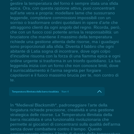
gestire la temperatura del forno è sempre stata una sfida
epica. Ora, con questa opzione attiva, puoi concentrarti
sull'arte vera e propria: modellare lame che sussurrano
leggende, completare commissioni impossibili con un
sorriso o trasformare ordini quotidiani in opere d'arte che
attraggono clienti da ogni angolo del regno. Ricorda, però,
che con un fuoco così potente arriva la responsabilità: un
bruciatore che mantiene il massimo della temperatura
richiede una gestione attenta delle risorse, ma i guadagni
sono proporzionali alla sfida. Diventa il fabbro che ogni
abitante di Latia sogna di incontrare, dove ogni colpo
d'incudine risuona con la forza di una fiamma epica e ogni
ordine urgente si trasforma in un trionfo quotidiano. La tua
leggenda inizia con un forno che non conosce limiti, dove
il surriscaldamento è l'arma segreta per forgiare
capolavori e il fuoco massimo brucia per te, non contro di
te.
Temperatura illimitata della barra riscaldata
Num 4
In *Medieval Blacksmith*, padroneggiare l'arte della
forgiatura richiede precisione, creatività e una gestione
strategica delle risorse. La Temperatura illimitata della
barra riscaldata è una funzionalità rivoluzionaria che
permette ai giocatori di concentrarsi sulla qualità dell'arma
senza dover combattere contro il tempo. Questo
aggiornamento elimina il limite di durata della temperatura