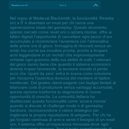
Resetta oro a 0
Num 8
Nel regno di Medieval Blacksmith, la funzionalità 'Resetta
oro a 0' è diventata un must per chi cerca una
rigenerazione totale del gameplay. Questo strumento,
spesso cercato come reset oro o azzera risorse, offre ai
fabbri digitali l'opportunità di cancellare ogni pezzo d'oro
accumulato e ricominciare l'avventura con l'adrenalina
delle prime ore di gioco. Immagina di ritrovarti senza un
soldo ma con la tua incudine pronta, pronto a forgiare
armi leggendarie in un mondo che improvvisamente
richiede ogni grammo della tua abilità di craft. I veterani
del gioco sanno bene che quando il sistema economico
diventa troppo favorevole, la tensione iniziale si perde:
ecco che 'riparti da zero' entra in scena come soluzione
per riscoprire l'autentica durezza del mestiere di fabbro
medievale. Dal gestire clienti esigenti con budget limitati al
bilanciare costi di produzione senza vantaggi accumulati,
questa opzione trasforma la stagnazione in nuove
opportunità di crescita. La comunità italiana ha
ribattezzato questa funzionalità come 'azzera risorse'
quando si discute di challenge mode o di gameplay
hardcore, riconoscendone il valore strategico per
migliorare la propria reputazione di artigiano. Per chi ha
già forgiato centinaia di armi e sente il bisogno di un reset
oro, il sistema offre un'esperienza rinnovata dove ogni
decisione conta davvero. Non si tratta semplicemente di