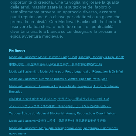
opportunità di crescita. Che tu voglia migliorare la qualità
delle armi, massimizzare la reputazione del fabbro o
semplicemente provare un approccio diverso, azzerare i
punti reputazione è la chiave per adattarsi a un gioco che
premia la creatività. Con Medieval Blacksmith, la libertà di
riscrivere la tua storia è nelle tue mani, e i punti abilità
diventano una tela bianca su cui disegnare la prossima
epica avventura medievale.
Più lingue
Medieval Blacksmith Mods: Unlimited Forge Heat, Crafting Efficiency & Rep Boost!
中世纪铁匠：锻造效率秘籍+无限温度黑科技，新手村神器称霸铁匠铺
Medieval Blacksmith : Mods Ultime pour Forge Légendaire, Réputation & Or Infini
Medieval Blacksmith: Schmiede-Boosts & Waffen-Tipps für Profis (Mod)
Medieval Blacksmith: Domina la Forja con Mods | Prepárate, Oro y Reputación
Ilimitados
메디블랙 스펙업 비법: 명성 부스트, 무한 온도, 고품질 무기 하드코어 조작
メデイバルブラックスミスの極意：準備&評判リセットで伝説の鍛冶師へ！
Truques Épicos do Medieval Blacksmith: Armas, Reputação e Ouro Infinitos!
Medieval Blacksmith锻造狂人秘技｜无限熔炉+时间跳跃解锁神兵生产线
Medieval Blacksmith: Моды для легендарной ковки, репутации и прочности
наковальни