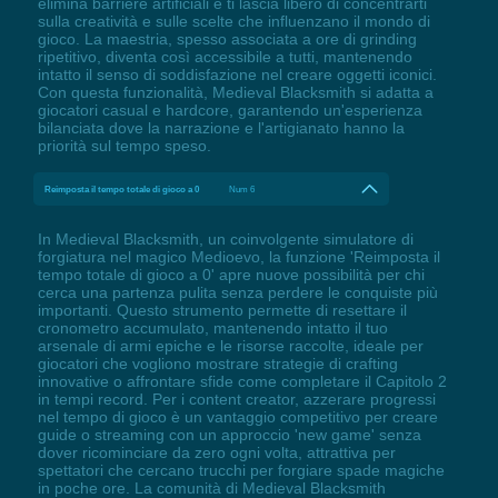
elimina barriere artificiali e ti lascia libero di concentrarti
sulla creatività e sulle scelte che influenzano il mondo di
gioco. La maestria, spesso associata a ore di grinding
ripetitivo, diventa così accessibile a tutti, mantenendo
intatto il senso di soddisfazione nel creare oggetti iconici.
Con questa funzionalità, Medieval Blacksmith si adatta a
giocatori casual e hardcore, garantendo un'esperienza
bilanciata dove la narrazione e l'artigianato hanno la
priorità sul tempo speso.
Reimposta il tempo totale di gioco a 0
Num 6
In Medieval Blacksmith, un coinvolgente simulatore di
forgiatura nel magico Medioevo, la funzione 'Reimposta il
tempo totale di gioco a 0' apre nuove possibilità per chi
cerca una partenza pulita senza perdere le conquiste più
importanti. Questo strumento permette di resettare il
cronometro accumulato, mantenendo intatto il tuo
arsenale di armi epiche e le risorse raccolte, ideale per
giocatori che vogliono mostrare strategie di crafting
innovative o affrontare sfide come completare il Capitolo 2
in tempi record. Per i content creator, azzerare progressi
nel tempo di gioco è un vantaggio competitivo per creare
guide o streaming con un approccio 'new game' senza
dover ricominciare da zero ogni volta, attrattiva per
spettatori che cercano trucchi per forgiare spade magiche
in poche ore. La comunità di Medieval Blacksmith