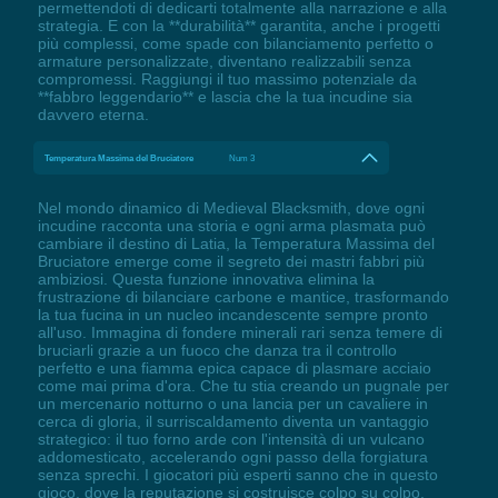
permettendoti di dedicarti totalmente alla narrazione e alla
strategia. E con la **durabilità** garantita, anche i progetti
più complessi, come spade con bilanciamento perfetto o
armature personalizzate, diventano realizzabili senza
compromessi. Raggiungi il tuo massimo potenziale da
**fabbro leggendario** e lascia che la tua incudine sia
davvero eterna.
Temperatura Massima del Bruciatore
Num 3
Nel mondo dinamico di Medieval Blacksmith, dove ogni
incudine racconta una storia e ogni arma plasmata può
cambiare il destino di Latia, la Temperatura Massima del
Bruciatore emerge come il segreto dei mastri fabbri più
ambiziosi. Questa funzione innovativa elimina la
frustrazione di bilanciare carbone e mantice, trasformando
la tua fucina in un nucleo incandescente sempre pronto
all'uso. Immagina di fondere minerali rari senza temere di
bruciarli grazie a un fuoco che danza tra il controllo
perfetto e una fiamma epica capace di plasmare acciaio
come mai prima d'ora. Che tu stia creando un pugnale per
un mercenario notturno o una lancia per un cavaliere in
cerca di gloria, il surriscaldamento diventa un vantaggio
strategico: il tuo forno arde con l'intensità di un vulcano
addomesticato, accelerando ogni passo della forgiatura
senza sprechi. I giocatori più esperti sanno che in questo
gioco, dove la reputazione si costruisce colpo su colpo,