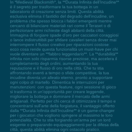
In *Medieval Blacksmith*, la **Durata Infinita dell’Incudine**
è il segreto per trasformare la tua bottega in un
laboratorio di creazione senza limiti. Questa abilità
esclusiva elimina il fastidio del degrado dell’incudine, un
problema che spesso blocca i fabbri emergenti mentre
cercano di bilanciare materiali rari come il Teraset o di
perfezionare armi richieste dagli abitanti della città.
Immagina di forgiare spade d’oro per cacciatori coraggiosi
o lance indistruttibili per sfidare cavalieri senza dover mai
interrompere il flusso creativo per riparazioni costose:
ecco cosa rende questa funzionalità un must-have per chi
vuole diventare un **fabbro leggendario**. La **durabilità**
infinita non solo risparmia risorse preziose, ma accelera il
completamento degli ordini, aumentando la tua
reputazione e il flusso di oro nella città. Che tu stia
affrontando eventi a tempo o sfide competitive, la tua
incudine diventa un alleato eterno, pronto a supportare
ogni colpo di martello. Dimentica le interruzioni per
manutenzioni: con questa feature, ogni sessione di gioco
si trasforma in un’opportunità per creare leggende,
migliorare la bottega e dominare il mercato delle armi
artigianali. Perfetto per chi cerca di ottimizzare il tempo e
concentrarsi sull’arte della forgiatura, il vantaggio offerto
dalla **Durata Infinita dell’Incudine** è un game-changer
per i giocatori che vogliono spingere al massimo le loro
potenzialità. Che tu stia forgiando un’arma per un lord
esigente o preparando equipaggiamenti per la difesa della
città, questa abilità elimina ogni ostacolo pratico,