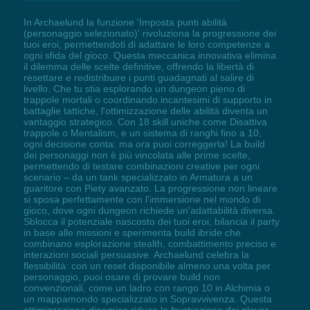
In Archaelund la funzione 'Imposta punti abilità
(personaggio selezionato)' rivoluziona la progressione dei
tuoi eroi, permettendoti di adattare le loro competenze a
ogni sfida del gioco. Questa meccanica innovativa elimina
il dilemma delle scelte definitive, offrendo la libertà di
resettare e redistribuire i punti guadagnati al salire di
livello. Che tu stia esplorando un dungeon pieno di
trappole mortali o coordinando incantesimi di supporto in
battaglie tattiche, l'ottimizzazione delle abilità diventa un
vantaggio strategico. Con 18 skill uniche come Disattiva
trappole o Mentalism, e un sistema di ranghi fino a 10,
ogni decisione conta: ma ora puoi correggerla! La build
dei personaggi non è più vincolata alle prime scelte,
permettendo di testare combinazioni creative per ogni
scenario – da un tank specializzato in Armatura a un
guaritore con Piety avanzato. La progressione non lineare
si sposa perfettamente con l'immersione nel mondo di
gioco, dove ogni dungeon richiede un'adattabilità diversa.
Sblocca il potenziale nascosto dei tuoi eroi, bilancia il party
in base alle missioni e sperimenta build ibride che
combinano esplorazione stealth, combattimento preciso e
interazioni sociali persuasive. Archaelund celebra la
flessibilità: con un reset disponibile almeno una volta per
personaggio, puoi osare di provare build non
convenzionali, come un ladro con rango 10 in Alchimia o
un mappamondo specializzato in Sopravvivenza. Questa