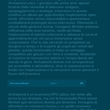
Archaelund unico. I giocatori alle prime armi, spesso
frustrati dalla necessità di bilanciare ossigeno,
equipaggiamento e strategia, troveranno in questa
modifica un alleato per approfondire l'esplorazione open-
world, affrontare nemici imprevedibili e sperimentare
combattimenti prolungati senza interruzioni. Eliminando il
vincolo della gestione risorse, l'ossigeno illimitato potenzia
l'efficienza nelle aree tossiche, rende più fluida
l'esplorazione di labirinti sotterranei e abbassa la curva di
apprendimento per chi cerca immersione senza
compromessi. Che tu stia cercando di completare un
dungeon a tempo o di scoprire gli angoli più remoti del
pianeta, questa funzionalità si rivela un vantaggio
competitivo per giocare con ritmo e creatività, sfruttando
al massimo le meccaniche tattiche e l'ampia libertà del
mondo di gioco. Archaelund diventa così un'esperienza
più accessibile e adrenalinica, dove la sopravvivenza si
fonde con l'esplorazione e la narrazione senza spezzare il
flusso dell'avventura.
Punti azione illimitati
Num 4
Archaelund è un'avventura RPG tattica che mette alla
prova la tua strategia, ma con la funzionalità Punti azione
illimitati ogni decisione diventa più dinamica. Immagina di
affrontare un minotauro furioso o un goblin sciamano