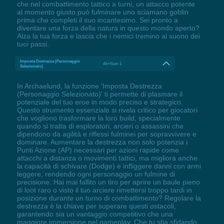
che nel combattimento tattico a turni, un attacco potente
al momento giusto può fulminare uno sciamano goblin
prima che completi il suo incantesimo. Sei pronto a
diventare una forza della natura in questo mondo aperto?
Alza la tua forza e lascia che i nemici tremino al suono dei
tuoi passi.
Imposta Destrezza (Personaggio
Alt+Num 1
Selezionato)
In Archaelund, la funzione 'Imposta Destrezza
(Personaggio Selezionato)' ti permette di plasmare il
potenziale del tuo eroe in modo preciso e strategico.
Questo strumento essenziale si rivela critico per giocatori
che vogliono trasformare la loro build, specialmente
quando si tratta di esploratori, arcieri o assassini che
dipendono da agilità e riflessi fulminei per sopravvivere e
dominare. Aumentare la destrezza non solo potenzia i
Punti Azione (AP) necessari per azioni rapide come
attacchi a distanza o movimenti tattici, ma migliora anche
la capacità di schivare (Dodge) e infliggere danni con armi
leggere, rendendo ogni personaggio un fulmine di
precisione. Hai mai fallito un tiro per aprire un baule pieno
di loot raro o visto il tuo arciere rimettersi troppo tardi in
posizione durante un turno di combattimento? Regolare la
destrezza è la chiave per superare questi ostacoli,
garantendo sia un vantaggio competitivo che una
maggiore immersione nel gameplay. Che tu stia sfidando