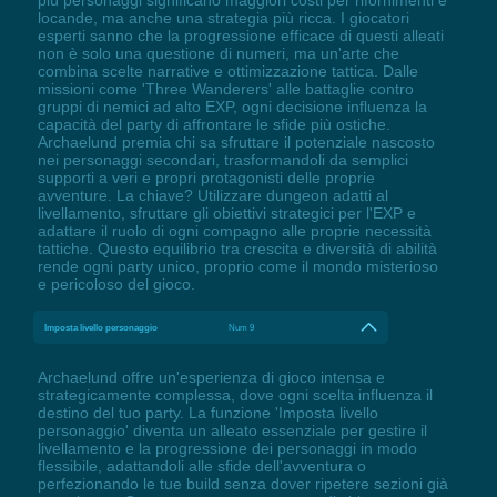
più personaggi significano maggiori costi per rifornimenti e
locande, ma anche una strategia più ricca. I giocatori
esperti sanno che la progressione efficace di questi alleati
non è solo una questione di numeri, ma un'arte che
combina scelte narrative e ottimizzazione tattica. Dalle
missioni come 'Three Wanderers' alle battaglie contro
gruppi di nemici ad alto EXP, ogni decisione influenza la
capacità del party di affrontare le sfide più ostiche.
Archaelund premia chi sa sfruttare il potenziale nascosto
nei personaggi secondari, trasformandoli da semplici
supporti a veri e propri protagonisti delle proprie
avventure. La chiave? Utilizzare dungeon adatti al
livellamento, sfruttare gli obiettivi strategici per l'EXP e
adattare il ruolo di ogni compagno alle proprie necessità
tattiche. Questo equilibrio tra crescita e diversità di abilità
rende ogni party unico, proprio come il mondo misterioso
e pericoloso del gioco.
Imposta livello personaggio
Num 9
Archaelund offre un'esperienza di gioco intensa e
strategicamente complessa, dove ogni scelta influenza il
destino del tuo party. La funzione 'Imposta livello
personaggio' diventa un alleato essenziale per gestire il
livellamento e la progressione dei personaggi in modo
flessibile, adattandoli alle sfide dell'avventura o
perfezionando le tue build senza dover ripetere sezioni già