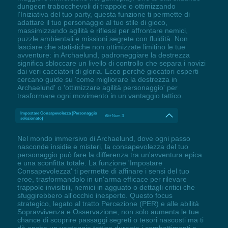
dungeon trabocchevoli di trappole o ottimizzando
l'Iniziativa del tuo party, questa funzione ti permette di
adattare il tuo personaggio al tuo stile di gioco,
massimizzando agilità e riflessi per affrontare nemici,
puzzle ambientali e missioni segrete con fluidità. Non
lasciare che statistiche non ottimizzate limitino le tue
avventure: in Archaelund, padroneggiare la destrezza
significa sbloccare un livello di controllo che separa i novizi
dai veri cacciatori di gloria. Ecco perché giocatori esperti
cercano guide su 'come migliorare la destrezza in
Archaelund' o 'ottimizzare agilità personaggio' per
trasformare ogni movimento in un vantaggio tattico.
Impostare Consapevolezza (Personaggio
Alt+Num 3
selezionato)
Nel mondo immersivo di Archaelund, dove ogni passo
nasconde insidie e misteri, la consapevolezza del tuo
personaggio può fare la differenza tra un'avventura epica
e una sconfitta totale. La funzione 'Impostare
Consapevolezza' ti permette di affinare i sensi del tuo
eroe, trasformandolo in un'arma efficace per rilevare
trappole invisibili, nemici in agguato o dettagli critici che
sfuggirebbero all'occhio inesperto. Questo focus
strategico, legato al tratto Percezione (PER) e alle abilità
Sopravvivenza e Osservazione, non solo aumenta le tue
chance di scoprire passaggi segreti o tesori nascosti ma ti