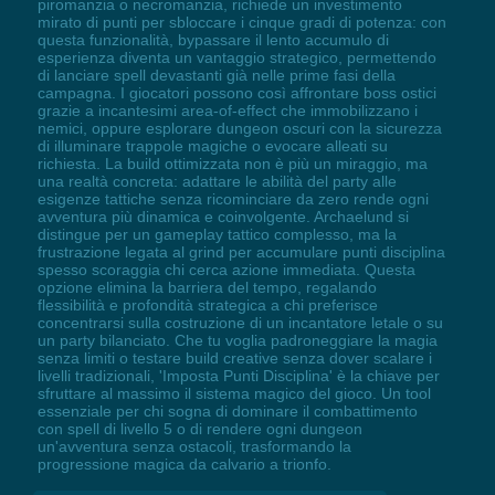
piromanzia o necromanzia, richiede un investimento
mirato di punti per sbloccare i cinque gradi di potenza: con
questa funzionalità, bypassare il lento accumulo di
esperienza diventa un vantaggio strategico, permettendo
di lanciare spell devastanti già nelle prime fasi della
campagna. I giocatori possono così affrontare boss ostici
grazie a incantesimi area-of-effect che immobilizzano i
nemici, oppure esplorare dungeon oscuri con la sicurezza
di illuminare trappole magiche o evocare alleati su
richiesta. La build ottimizzata non è più un miraggio, ma
una realtà concreta: adattare le abilità del party alle
esigenze tattiche senza ricominciare da zero rende ogni
avventura più dinamica e coinvolgente. Archaelund si
distingue per un gameplay tattico complesso, ma la
frustrazione legata al grind per accumulare punti disciplina
spesso scoraggia chi cerca azione immediata. Questa
opzione elimina la barriera del tempo, regalando
flessibilità e profondità strategica a chi preferisce
concentrarsi sulla costruzione di un incantatore letale o su
un party bilanciato. Che tu voglia padroneggiare la magia
senza limiti o testare build creative senza dover scalare i
livelli tradizionali, 'Imposta Punti Disciplina' è la chiave per
sfruttare al massimo il sistema magico del gioco. Un tool
essenziale per chi sogna di dominare il combattimento
con spell di livello 5 o di rendere ogni dungeon
un'avventura senza ostacoli, trasformando la
progressione magica da calvario a trionfo.