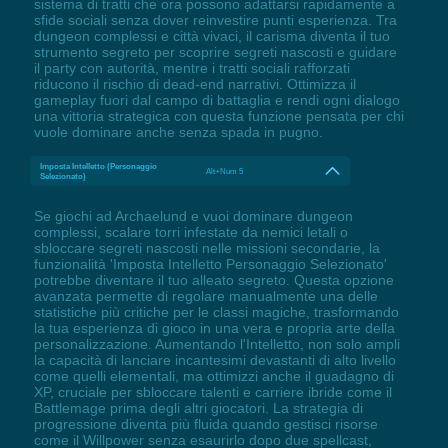
sistema di tratti che ora possono adattarsi rapidamente a
sfide sociali senza dover reinvestire punti esperienza. Tra
dungeon complessi e città vivaci, il carisma diventa il tuo
strumento segreto per scoprire segreti nascosti e guidare
il party con autorità, mentre i tratti sociali rafforzati
riducono il rischio di dead-end narrativi. Ottimizza il
gameplay fuori dal campo di battaglia e rendi ogni dialogo
una vittoria strategica con questa funzione pensata per chi
vuole dominare anche senza spada in pugno.
Imposta Intelletto (Personaggio
Alt+Num 5
Selezionato)
Se giochi ad Archaelund e vuoi dominare dungeon
complessi, scalare torri infestate da nemici letali o
sbloccare segreti nascosti nelle missioni secondarie, la
funzionalità 'Imposta Intelletto Personaggio Selezionato'
potrebbe diventare il tuo alleato segreto. Questa opzione
avanzata permette di regolare manualmente una delle
statistiche più critiche per le classi magiche, trasformando
la tua esperienza di gioco in una vera e propria arte della
personalizzazione. Aumentando l'Intelletto, non solo ampli
la capacità di lanciare incantesimi devastanti di alto livello
come quelli elementali, ma ottimizzi anche il guadagno di
XP, cruciale per sbloccare talenti e carriere ibride come il
Battlemage prima degli altri giocatori. La strategia di
progressione diventa più fluida quando gestisci risorse
come il Willpower senza esaurirlo dopo due spellcast,