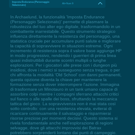
Imposta Endurance (Personaggio
Alt+Num 9
Selezionato)
In Archaelund, la funzionalità 'Imposta Endurance
(Personaggio Selezionato)' permette di plasmare la
robustezza del tuo alter ego digitale, trasformandolo in un
combattente inarrestabile. Questo strumento strategico
influenza direttamente la resistenza del personaggio, una
statistica cruciale per accumulare punti salute e migliorare
la capacità di sopravvivere in situazioni estreme. Ogni
incremento di resistenza sopra il valore base aggiunge HP
in modo progressivo, rendendo i guerrieri di prima linea
quasi indistruttibili durante scontri multipli o lunghe
esplorazioni. Per i giocatori alle prese con i dungeon più
insidiosi, dove i nemici si susseguono senza tregua, o per
chi affronta la modalità 'Old School' con danni permanenti,
questa opzione diventa la chiave per mantenere la
formazione senza dover interrompere l'azione. Immagina
di trasformare un Minotauro in un tank umano capace di
assorbire colpi mentre i compagni sferrano attacchi critici
sul fianco o alle spalle dei boss, sfruttando la meccanica
tattica del gioco. La sopravvivenza non è mai stata così
sotto controllo: con una resistenza elevata, eviterai di
ricaricare continuamente il salvataggio e risparmierai
risorse preziose per momenti decisivi. Questo sistema si
rivela fondamentale anche nell'esplorazione di regioni
selvagge, dove gli attacchi improvvisi dei Batrax
potrebbero sorprenderti lontano dai punti di campeggio.