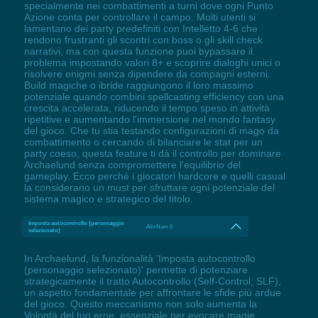
specialmente nei combattimenti a turni dove ogni Punto
Azione conta per controllare il campo. Molti utenti si
lamentano dei party predefiniti con Intelletto 4-6 che
rendono frustranti gli scontri con boss o gli skill check
narrativi, ma con questa funzione puoi bypassare il
problema impostando valori 8+ e scoprire dialoghi unici o
risolvere enigmi senza dipendere da compagni esterni.
Build magiche o ibride raggiungono il loro massimo
potenziale quando combini spellcasting efficiency con una
crescita accelerata, riducendo il tempo speso in attività
ripetitive e aumentando l'immersione nel mondo fantasy
del gioco. Che tu stia testando configurazioni di mago da
combattimento o cercando di bilanciare le stat per un
party coeso, questa feature ti dà il controllo per dominare
Archaelund senza compromettere l'equilibrio del
gameplay. Ecco perché i giocatori hardcore e quelli casual
la considerano un must per sfruttare ogni potenziale del
sistema magico e strategico del titolo.
Imposta autocontrollo (personaggio
Alt+Num 6
selezionato)
In Archaelund, la funzionalità 'Imposta autocontrollo
(personaggio selezionato)' permette di potenziare
strategicamente il tratto Autocontrollo (Self-Control, SLF),
un aspetto fondamentale per affrontare le sfide più ardue
del gioco. Questo meccanismo non solo aumenta la
Volontà del tuo eroe, essenziale per evocare magie