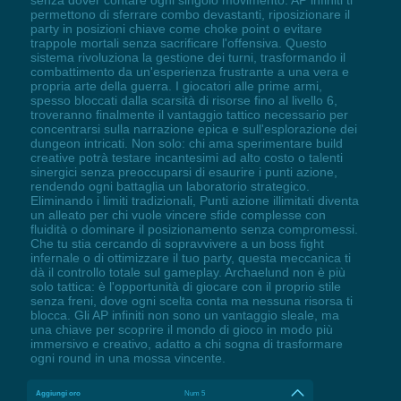
senza dover contare ogni singolo movimento: AP infiniti ti
permettono di sferrare combo devastanti, riposizionare il
party in posizioni chiave come choke point o evitare
trappole mortali senza sacrificare l'offensiva. Questo
sistema rivoluziona la gestione dei turni, trasformando il
combattimento da un'esperienza frustrante a una vera e
propria arte della guerra. I giocatori alle prime armi,
spesso bloccati dalla scarsità di risorse fino al livello 6,
troveranno finalmente il vantaggio tattico necessario per
concentrarsi sulla narrazione epica e sull'esplorazione dei
dungeon intricati. Non solo: chi ama sperimentare build
creative potrà testare incantesimi ad alto costo o talenti
sinergici senza preoccuparsi di esaurire i punti azione,
rendendo ogni battaglia un laboratorio strategico.
Eliminando i limiti tradizionali, Punti azione illimitati diventa
un alleato per chi vuole vincere sfide complesse con
fluidità o dominare il posizionamento senza compromessi.
Che tu stia cercando di sopravvivere a un boss fight
infernale o di ottimizzare il tuo party, questa meccanica ti
dà il controllo totale sul gameplay. Archaelund non è più
solo tattica: è l'opportunità di giocare con il proprio stile
senza freni, dove ogni scelta conta ma nessuna risorsa ti
blocca. Gli AP infiniti non sono un vantaggio sleale, ma
una chiave per scoprire il mondo di gioco in modo più
immersivo e creativo, adatto a chi sogna di trasformare
ogni round in una mossa vincente.
Aggiungi oro
Num 5