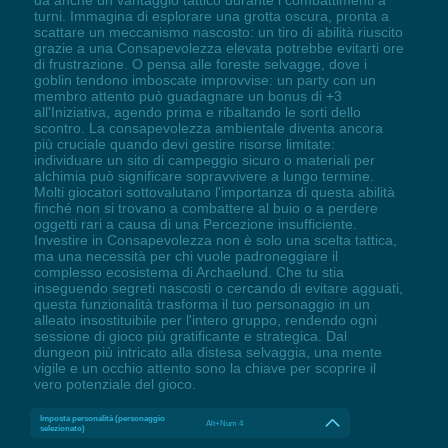
dà anche un vantaggio tattico durante i combattimenti a
turni. Immagina di esplorare una grotta oscura, pronta a
scattare un meccanismo nascosto: un tiro di abilità riuscito
grazie a una Consapevolezza elevata potrebbe evitarti ore
di frustrazione. O pensa alle foreste selvagge, dove i
goblin tendono imboscate improvvise: un party con un
membro attento può guadagnare un bonus di +3
all'Iniziativa, agendo prima e ribaltando le sorti dello
scontro. La consapevolezza ambientale diventa ancora
più cruciale quando devi gestire risorse limitate:
individuare un sito di campeggio sicuro o materiali per
alchimia può significare sopravvivere a lungo termine.
Molti giocatori sottovalutano l'importanza di questa abilità
finché non si trovano a combattere al buio o a perdere
oggetti rari a causa di una Percezione insufficiente.
Investire in Consapevolezza non è solo una scelta tattica,
ma una necessità per chi vuole padroneggiare il
complesso ecosistema di Archaelund. Che tu stia
inseguendo segreti nascosti o cercando di evitare agguati,
questa funzionalità trasforma il tuo personaggio in un
alleato insostituibile per l'intero gruppo, rendendo ogni
sessione di gioco più gratificante e strategica. Dal
dungeon più intricato alla distesa selvaggia, una mente
vigile e un occhio attento sono la chiave per scoprire il
vero potenziale del gioco.
Imposta personalità (personaggio
Alt+Num 4
selezionato)