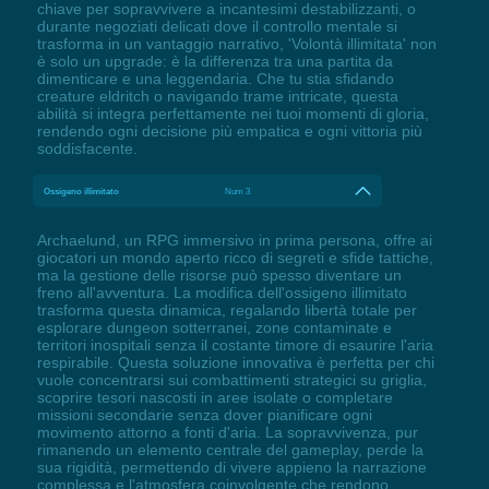
chiave per sopravvivere a incantesimi destabilizzanti, o
durante negoziati delicati dove il controllo mentale si
trasforma in un vantaggio narrativo, 'Volontà illimitata' non
è solo un upgrade: è la differenza tra una partita da
dimenticare e una leggendaria. Che tu stia sfidando
creature eldritch o navigando trame intricate, questa
abilità si integra perfettamente nei tuoi momenti di gloria,
rendendo ogni decisione più empatica e ogni vittoria più
soddisfacente.
Ossigeno illimitato
Num 3
Archaelund, un RPG immersivo in prima persona, offre ai
giocatori un mondo aperto ricco di segreti e sfide tattiche,
ma la gestione delle risorse può spesso diventare un
freno all'avventura. La modifica dell'ossigeno illimitato
trasforma questa dinamica, regalando libertà totale per
esplorare dungeon sotterranei, zone contaminate e
territori inospitali senza il costante timore di esaurire l'aria
respirabile. Questa soluzione innovativa è perfetta per chi
vuole concentrarsi sui combattimenti strategici su griglia,
scoprire tesori nascosti in aree isolate o completare
missioni secondarie senza dover pianificare ogni
movimento attorno a fonti d'aria. La sopravvivenza, pur
rimanendo un elemento centrale del gameplay, perde la
sua rigidità, permettendo di vivere appieno la narrazione
complessa e l'atmosfera coinvolgente che rendono