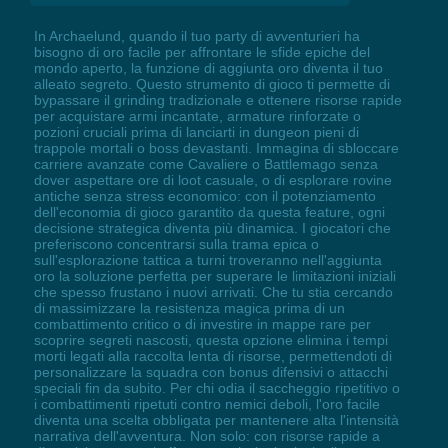
In Archaelund, quando il tuo party di avventurieri ha
bisogno di oro facile per affrontare le sfide epiche del
mondo aperto, la funzione di aggiunta oro diventa il tuo
alleato segreto. Questo strumento di gioco ti permette di
bypassare il grinding tradizionale e ottenere risorse rapide
per acquistare armi incantate, armature rinforzate o
pozioni cruciali prima di lanciarti in dungeon pieni di
trappole mortali o boss devastanti. Immagina di sbloccare
carriere avanzate come Cavaliere o Battlemago senza
dover aspettare ore di loot casuale, o di esplorare rovine
antiche senza stress economico: con il potenziamento
dell'economia di gioco garantito da questa feature, ogni
decisione strategica diventa più dinamica. I giocatori che
preferiscono concentrarsi sulla trama epica o
sull'esplorazione tattica a turni troveranno nell'aggiunta
oro la soluzione perfetta per superare le limitazioni iniziali
che spesso frustano i nuovi arrivati. Che tu stia cercando
di massimizzare la resistenza magica prima di un
combattimento critico o di investire in mappe rare per
scoprire segreti nascosti, questa opzione elimina i tempi
morti legati alla raccolta lenta di risorse, permettendoti di
personalizzare la squadra con bonus difensivi o attacchi
speciali fin da subito. Per chi odia il saccheggio ripetitivo o
i combattimenti ripetuti contro nemici deboli, l'oro facile
diventa una scelta obbligata per mantenere alta l'intensità
narrativa dell'avventura. Non solo: con risorse rapide a