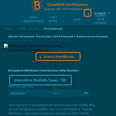
GameBuff modificatore
Supporta oltre 7000 modificatori di gioco
Lingua
Scarica il modif
registro
Ultimi
Tutti i
della
aiuto
aggiornamenti
giochi
versione
Home
Tutti i giochi
Archaelund
Mod per Archaelund: Trucchi Epici, Build Potenziati e Sopravvivenza Avanzata
Scarica il modificatore Gamebuff
Archaelund Modificare l'introduzione della funzione
interruttore Modalità Super
Piattaforma di supporto:
steam
Salute illimitata
Num 1
Archaelund è un'avventura immersiva che mette alla
prova strategia e abilità, ma con la funzione 'Salute
illimitata' i giocatori possono spingersi oltre i limiti