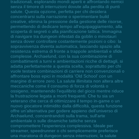
tradizionali, esplorando mondi aperti e affrontando nemici
senza il timore di interruzioni dovute alla perdita di punti
salute. Questa opzione, perfetta per chi desidera
concentrarsi sulla narrazione o sperimentare build
creative, elimina la pressione della gestione delle risorse,
permettendo di dedicare tempo all'equipaggiamento, alla
scoperta di segreti o alla pianificazione tattica. Immagina
di navigare tra dungeon infestati da goblin o minotauri
senza dover controllare costantemente pozioni o cibo: la
sopravvivenza diventa automatica, lasciando spazio alla
resistenza estrema di fronte a trappole ambientali e sfide
complesse. Archaelund, con la sua combinazione di
combattimenti a turni e ambientazioni ricche di dettagli, si
adatta perfettamente a questa scelta, soprattutto per chi
vuole testare combinazioni di carriere non convenzionali o
affrontare boss epici in modalità 'Old School' con un
margine di errore zero. La salute illimitata non altera altre
meccaniche come il consumo di forza di volontà o
ossigeno, mantenendo l'equilibrio del gioco mentre riduce
la frustrazione legata a morti frequenti. Che tu sia un
veterano che cerca di ottimizzare il tempo in-game o un
nuovo giocatore intimidito dalla difficoltà, questa funzione
offre un'alternativa per godere appieno dell'universo di
Archaelund, concentrandoti sulla trama, sull'arte
ambientale o sulle dinamiche tattiche senza
compromettere l'esperienza complessiva. Ideale per
streamer, speedrunner o chi semplicemente preferisce
una maratona di dungeon senza interruzioni, la salute