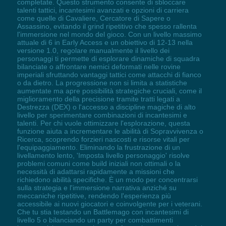
completate. Questo strumento consente di sbloccare
talenti tattici, incantesimi avanzati e opzioni di carriera
come quelle di Cavaliere, Cercatore di Sapere o
Assassino, evitando il grind ripetitivo che spesso rallenta
l'immersione nel mondo del gioco. Con un livello massimo
attuale di 6 in Early Access e un obiettivo di 12-13 nella
versione 1.0, regolare manualmente il livello dei
personaggi ti permette di esplorare dinamiche di squadra
bilanciate o affrontare nemici deformati nelle rovine
imperiali sfruttando vantaggi tattici come attacchi di fianco
o da dietro. La progressione non si limita a statistiche
aumentate ma apre possibilità strategiche cruciali, come il
miglioramento della precisione tramite tratti legati a
Destrezza (DEX) o l'accesso a discipline magiche di alto
livello per sperimentare combinazioni di incantesimi e
talenti. Per chi vuole ottimizzare l'esplorazione, questa
funzione aiuta a incrementare le abilità di Sopravvivenza o
Ricerca, scoprendo forzieri nascosti e risorse vitali per
l'equipaggiamento. Eliminando la frustrazione di un
livellamento lento, 'Imposta livello personaggio' risolve
problemi comuni come build iniziali non ottimali o la
necessità di adattarsi rapidamente a missioni che
richiedono abilità specifiche. È un modo per concentrarsi
sulla strategia e l'immersione narrativa anziché su
meccaniche ripetitive, rendendo l'esperienza più
accessibile ai nuovi giocatori e coinvolgente per i veterani.
Che tu stia testando un Battlemago con incantesimi di
livello 5 o bilanciando un party per combattimenti