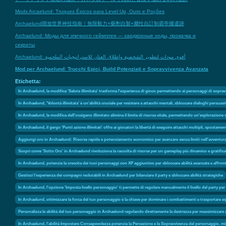
Mods Arcaelund: Truques Épicos para Level Up, Ouro e Poções
Archaelund開放世界神技指南｜無限毅力×藥劑自製×屬性自訂制霸帝國遺跡
Archaelund: Моды для эпичного геймплея — хардкорные ходы, прокачка и
секреты
Archaelund: أقوى مودات لتطوير الشخصية وإطلاق العنان للاستراتيجيات الملحمية
Mod per Archaelund: Trucchi Epici, Build Potenziati e Sopravvivenza Avanzata
Etichetta:
In Archaelund, la modifica 'Salute illimitata' trasforma l'esperienza di gioco permettendo ai personaggi di sopravvi
In Archaelund, 'Volontà illimitata' è un'abilità cruciale per resistere a attacchi mentali, sbloccare dialoghi persuas
In Archaelund, la modifica dell'ossigeno illimitato elimina il limite di risorsa vitale, permettendo un'esplorazione
In Archaelund, il gergo 'Punti azione illimitati' offre ai giocatori la libertà di eseguire attacchi multipli, spostame
Aggiungi oro in Archaelund: Risorse rapide e potenziamento economico per avanzare senza limiti nell'avventura
Scopri come 'Sotto Oro' in Archaelund rivoluziona la raccolta di risorse per un gameplay più dinamico e gratific
In Archaelund, potenzia la crescita dei tuoi personaggi con XP aggiuntivo per sbloccare abilità avanzate e affront
Gestisci l'esperienza dei compagni reclutabili in Archaelund per bilanciare il party e sbloccare abilità strategiche
In Archaelund, l'opzione 'Imposta livello personaggio' ti permette di regolare manualmente il livello del party pe
In Archaelund, ottimizzare la forza del tuo personaggio è la chiave per dominare i combattimenti e trasportare e
Personalizza le abilità del tuo personaggio in Archaelund regolando direttamente la destrezza per massimizzare agil
In Archaelund, l'abilità Impostare Consapevolezza potenzia la Percezione e la Sopravvivenza del personaggio, migl