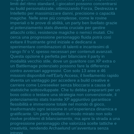
limiti del ritmo standard, i giocatori possono concentrarsi
su build personalizzate, ottimizzando Forza, Destrezza e
Intelletto per massimizzare danni, precisione o capacità
magiche. Nelle aree più complesse, come le rovine
imperiali o le prove di abilità, un party ben livellato grazie
al potenziamento stats diventa cruciale per gestire
attacchi critici, resistenze magiche o nemici mutati. Chi
cerca una progressione personaggio fluida potrà così
evitare il frustrante grind iniziale e dedicarsi a
sperimentare combinazioni di talenti e incantesimi di
rango IV o V, spesso necessari per contenuti avanzati.
Questa opzione è perfetta per bilanciare il party in
modalità vecchio stile, dove un guaritore con XP extra o
un Battlemage potenziato possono fare la differenza
contro avversari aggressivi. Con solo 13 aree e 46
missioni disponibili nell'Early Access, il livellamento rapido
diventa un vantaggio per accedere a build creative e
carriere come Loreseeker senza bloccarsi a causa di
statistiche sottosviluppate. Che tu debba prepararti per un
boss ostico o testare una strategia non convenzionale, il
potenziamento stats tramite XP aggiuntivo garantisce
flessibilità e immersione totale nel mondo di gioco,
trasformando ogni sessione in un'esperienza dinamica e
gratificante. Un party livellato in modo mirato non solo
risolve problemi di bilanciamento, ma apre la strada a una
progressione personaggio che valorizza scelte tattiche e
creatività, rendendo Archaelund un'avventura senza
intoppi.