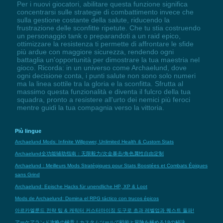
Per i nuovi giocatori, abilitare questa funzione significa
concentrarsi sulle strategie di combattimento invece che
sulla gestione costante della salute, riducendo la
frustrazione delle sconfitte ripetute. Che tu stia costruendo
un personaggio tank o preparandoti a un raid epico,
ottimizzare la resistenza ti permette di affrontare le sfide
più ardue con maggiore sicurezza, rendendo ogni
battaglia un'opportunità per dimostrare la tua maestria nel
gioco. Ricorda: in un universo come Archaelund, dove
ogni decisione conta, i punti salute non sono solo numeri
ma la linea sottile tra la gloria e la sconfitta. Sfrutta al
massimo questa funzionalità e diventa il fulcro della tua
squadra, pronto a resistere all'urto dei nemici più feroci
mentre guidi la tua compagnia verso la vittoria.
Più lingue
Archaelund Mods: Infinite Willpower, Unlimited Health & Custom Stats
Archaelund全功能辅助指南：无限毅力/次金暴击/角色属性自由定制
Archaelund : Meilleurs Mods Stratégiques pour Stats Boostées et Combats Épiques
sans Grind
Archaelund: Epische Hacks für unendliche HP, XP & Loot
Mods de Archaelund: Domina el RPG táctico con trucos épicos
아르카엘룬드 전략 팁 & 캐릭터 커스터마이징 도구로 초과 레벨업과 퀘스트 돌파!
アーケアランド攻略の極意！カスタムツールで戦術と冒険を極める18の秘訣