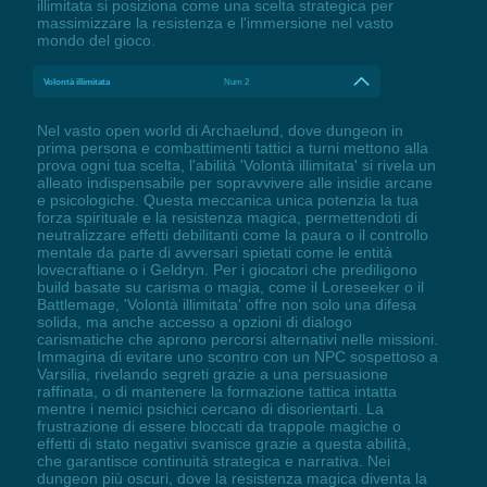
illimitata si posiziona come una scelta strategica per
massimizzare la resistenza e l'immersione nel vasto
mondo del gioco.
Volontà illimitata
Num 2
Nel vasto open world di Archaelund, dove dungeon in
prima persona e combattimenti tattici a turni mettono alla
prova ogni tua scelta, l'abilità 'Volontà illimitata' si rivela un
alleato indispensabile per sopravvivere alle insidie arcane
e psicologiche. Questa meccanica unica potenzia la tua
forza spirituale e la resistenza magica, permettendoti di
neutralizzare effetti debilitanti come la paura o il controllo
mentale da parte di avversari spietati come le entità
lovecraftiane o i Geldryn. Per i giocatori che prediligono
build basate su carisma o magia, come il Loreseeker o il
Battlemage, 'Volontà illimitata' offre non solo una difesa
solida, ma anche accesso a opzioni di dialogo
carismatiche che aprono percorsi alternativi nelle missioni.
Immagina di evitare uno scontro con un NPC sospettoso a
Varsilia, rivelando segreti grazie a una persuasione
raffinata, o di mantenere la formazione tattica intatta
mentre i nemici psichici cercano di disorientarti. La
frustrazione di essere bloccati da trappole magiche o
effetti di stato negativi svanisce grazie a questa abilità,
che garantisce continuità strategica e narrativa. Nei
dungeon più oscuri, dove la resistenza magica diventa la