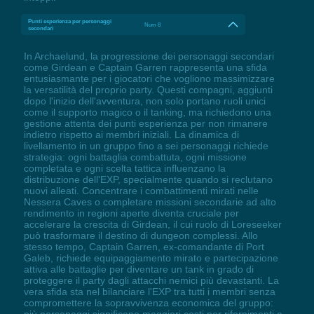
Punti esperienza per personaggi
Num 8
secondari
In Archaelund, la progressione dei personaggi secondari
come Girdean e Captain Garren rappresenta una sfida
entusiasmante per i giocatori che vogliono massimizzare
la versatilità del proprio party. Questi compagni, aggiunti
dopo l'inizio dell'avventura, non solo portano ruoli unici
come il supporto magico o il tanking, ma richiedono una
gestione attenta dei punti esperienza per non rimanere
indietro rispetto ai membri iniziali. La dinamica di
livellamento in un gruppo fino a sei personaggi richiede
strategia: ogni battaglia combattuta, ogni missione
completata e ogni scelta tattica influenzano la
distribuzione dell'EXP, specialmente quando si reclutano
nuovi alleati. Concentrare i combattimenti mirati nelle
Nessera Caves o completare missioni secondarie ad alto
rendimento in regioni aperte diventa cruciale per
accelerare la crescita di Girdean, il cui ruolo di Loreseeker
può trasformare il destino di dungeon complessi. Allo
stesso tempo, Captain Garren, ex-comandante di Port
Galeb, richiede equipaggiamento mirato e partecipazione
attiva alle battaglie per diventare un tank in grado di
proteggere il party dagli attacchi nemici più devastanti. La
vera sfida sta nel bilanciare l'EXP tra tutti i membri senza
compromettere la sopravvivenza economica del gruppo: