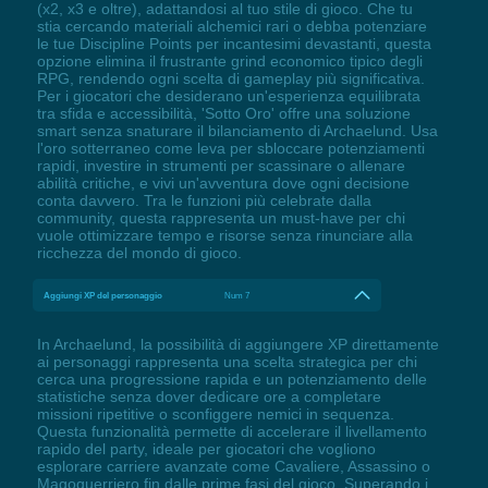
(x2, x3 e oltre), adattandosi al tuo stile di gioco. Che tu
stia cercando materiali alchemici rari o debba potenziare
le tue Discipline Points per incantesimi devastanti, questa
opzione elimina il frustrante grind economico tipico degli
RPG, rendendo ogni scelta di gameplay più significativa.
Per i giocatori che desiderano un'esperienza equilibrata
tra sfida e accessibilità, 'Sotto Oro' offre una soluzione
smart senza snaturare il bilanciamento di Archaelund. Usa
l'oro sotterraneo come leva per sbloccare potenziamenti
rapidi, investire in strumenti per scassinare o allenare
abilità critiche, e vivi un'avventura dove ogni decisione
conta davvero. Tra le funzioni più celebrate dalla
community, questa rappresenta un must-have per chi
vuole ottimizzare tempo e risorse senza rinunciare alla
ricchezza del mondo di gioco.
Aggiungi XP del personaggio
Num 7
In Archaelund, la possibilità di aggiungere XP direttamente
ai personaggi rappresenta una scelta strategica per chi
cerca una progressione rapida e un potenziamento delle
statistiche senza dover dedicare ore a completare
missioni ripetitive o sconfiggere nemici in sequenza.
Questa funzionalità permette di accelerare il livellamento
rapido del party, ideale per giocatori che vogliono
esplorare carriere avanzate come Cavaliere, Assassino o
Magoguerriero fin dalle prime fasi del gioco. Superando i