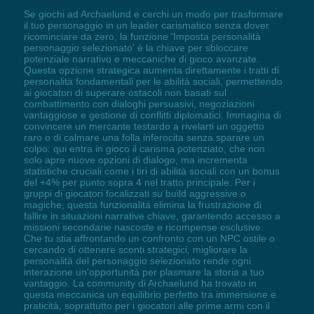
Se giochi ad Archaelund e cerchi un modo per trasformare
il tuo personaggio in un leader carismatico senza dover
ricominciare da zero, la funzione 'Imposta personalità
personaggio selezionato' è la chiave per sbloccare
potenziale narrativo e meccaniche di gioco avanzate.
Questa opzione strategica aumenta direttamente i tratti di
personalità fondamentali per le abilità sociali, permettendo
ai giocatori di superare ostacoli non basati sul
combattimento con dialoghi persuasivi, negoziazioni
vantaggiose e gestione di conflitti diplomatici. Immagina di
convincere un mercante testardo a rivelarti un oggetto
raro o di calmare una folla inferocita senza sparare un
colpo: qui entra in gioco il carisma potenziato, che non
solo apre nuove opzioni di dialogo, ma incrementa
statistiche cruciali come i tiri di abilità sociali con un bonus
del +4% per punto sopra 4 nel tratto principale. Per i
gruppi di giocatori focalizzati su build aggressive o
magiche, questa funzionalità elimina la frustrazione di
fallire in situazioni narrative chiave, garantendo accesso a
missioni secondarie nascoste e ricompense esclusive.
Che tu stia affrontando un confronto con un NPC ostile o
cercando di ottenere sconti strategici, migliorare la
personalità del personaggio selezionato rende ogni
interazione un'opportunità per plasmare la storia a tuo
vantaggio. La community di Archaelund ha trovato in
questa meccanica un equilibrio perfetto tra immersione e
praticità, soprattutto per i giocatori alle prime armi con il