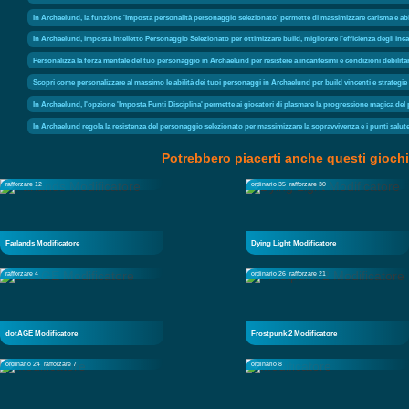
In Archaelund, la funzione 'Imposta personalità personaggio selezionato' permette di massimizzare carisma e abilit
In Archaelund, imposta Intelletto Personaggio Selezionato per ottimizzare build, migliorare l'efficienza degli inc
Personalizza la forza mentale del tuo personaggio in Archaelund per resistere a incantesimi e condizioni debilita
Scopri come personalizzare al massimo le abilità dei tuoi personaggi in Archaelund per build vincenti e strategie f
In Archaelund, l'opzione 'Imposta Punti Disciplina' permette ai giocatori di plasmare la progressione magica del
In Archaelund regola la resistenza del personaggio selezionato per massimizzare la sopravvivenza e i punti salut
Potrebbero piacerti anche questi giochi
rafforzare 12
ordinario 35
rafforzare 30
Farlands Modificatore
Dying Light Modificatore
rafforzare 4
ordinario 26
rafforzare 21
dotAGE Modificatore
Frostpunk 2 Modificatore
ordinario 24
rafforzare 7
ordinario 8