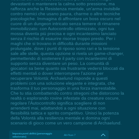
devastanti o mantenere la calma sotto pressione, ma
rafforza anche la Resistenza mentale, un'arma invisibile
contro nemici che usano paura, charme o altre tecniche
psicologiche. Immagina di affrontare un boss oscuro nel
cuore di un dungeon intricato senza temere di rimanere
immobilizzato: con Autocontrollo ottimizzato, ogni tua
mossa diventa più precisa e ogni incantesimo lanciato
senza il rischio di esaurire risorse troppo presto. Per i
maghi che si trovano in difficoltà durante missioni
prolungate, dove i punti di riposo sono rari e la tensione
sale alle stelle, questa opzione si rivela un game-changer,
permettendo di sostenere il party con incantesimi di
supporto senza diventare un peso. La comunità di
giocatori sa bene quanto sia frustrante vedersi bloccati da
effetti mentali o dover interrompere l'azione per
recuperare Volontà: Archaelund risponde a questi
problemi con una soluzione elegante e integrata, che
trasforma il tuo personaggio in una forza inarrestabile.
Che tu stia combattendo contro stregoni che distorcono la
realtà o esplorando rovine infestate da creature oscure,
regolare l'Autocontrollo significa scegliere di non
arrenderti mai, adattandoti a ogni situazione con
flessibilità tattica e spirito competitivo. Unisci la potenza
della Volontà alla resilienza mentale e domina ogni
scenario di gioco come un vero campione di Archaelund.
Imposta punti abilità (personaggio
Alt+Num 7
selezionato)