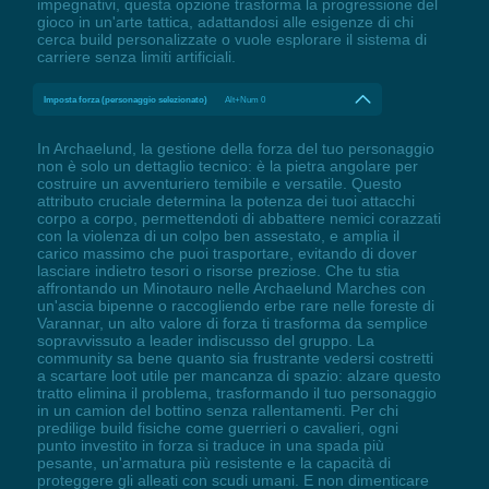
impegnativi, questa opzione trasforma la progressione del
gioco in un'arte tattica, adattandosi alle esigenze di chi
cerca build personalizzate o vuole esplorare il sistema di
carriere senza limiti artificiali.
Imposta forza (personaggio selezionato)
Alt+Num 0
In Archaelund, la gestione della forza del tuo personaggio
non è solo un dettaglio tecnico: è la pietra angolare per
costruire un avventuriero temibile e versatile. Questo
attributo cruciale determina la potenza dei tuoi attacchi
corpo a corpo, permettendoti di abbattere nemici corazzati
con la violenza di un colpo ben assestato, e amplia il
carico massimo che puoi trasportare, evitando di dover
lasciare indietro tesori o risorse preziose. Che tu stia
affrontando un Minotauro nelle Archaelund Marches con
un'ascia bipenne o raccogliendo erbe rare nelle foreste di
Varannar, un alto valore di forza ti trasforma da semplice
sopravvissuto a leader indiscusso del gruppo. La
community sa bene quanto sia frustrante vedersi costretti
a scartare loot utile per mancanza di spazio: alzare questo
tratto elimina il problema, trasformando il tuo personaggio
in un camion del bottino senza rallentamenti. Per chi
predilige build fisiche come guerrieri o cavalieri, ogni
punto investito in forza si traduce in una spada più
pesante, un'armatura più resistente e la capacità di
proteggere gli alleati con scudi umani. E non dimenticare