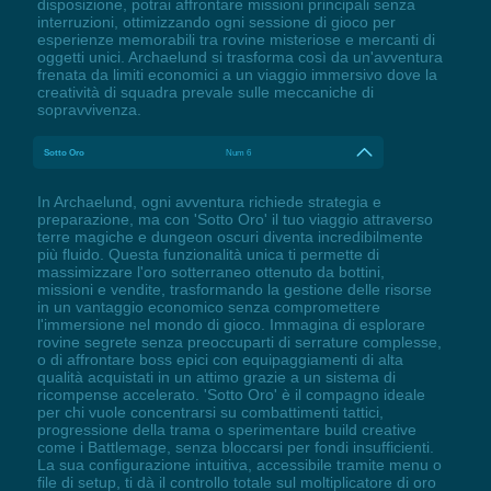
disposizione, potrai affrontare missioni principali senza
interruzioni, ottimizzando ogni sessione di gioco per
esperienze memorabili tra rovine misteriose e mercanti di
oggetti unici. Archaelund si trasforma così da un'avventura
frenata da limiti economici a un viaggio immersivo dove la
creatività di squadra prevale sulle meccaniche di
sopravvivenza.
Sotto Oro
Num 6
In Archaelund, ogni avventura richiede strategia e
preparazione, ma con 'Sotto Oro' il tuo viaggio attraverso
terre magiche e dungeon oscuri diventa incredibilmente
più fluido. Questa funzionalità unica ti permette di
massimizzare l'oro sotterraneo ottenuto da bottini,
missioni e vendite, trasformando la gestione delle risorse
in un vantaggio economico senza compromettere
l'immersione nel mondo di gioco. Immagina di esplorare
rovine segrete senza preoccuparti di serrature complesse,
o di affrontare boss epici con equipaggiamenti di alta
qualità acquistati in un attimo grazie a un sistema di
ricompense accelerato. 'Sotto Oro' è il compagno ideale
per chi vuole concentrarsi su combattimenti tattici,
progressione della trama o sperimentare build creative
come i Battlemage, senza bloccarsi per fondi insufficienti.
La sua configurazione intuitiva, accessibile tramite menu o
file di setup, ti dà il controllo totale sul moltiplicatore di oro