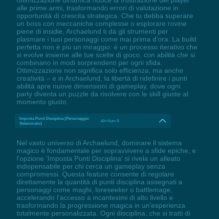
ottimizzazione dinamica riduce la frustrazione dei player
alle prime armi, trasformando errori di valutazione in
opportunità di crescita strategica. Che tu debba superare
un boss con meccaniche complesse o esplorare rovine
piene di insidie, Archaelund ti dà gli strumenti per
plasmare i tuoi personaggi come mai prima d'ora. La build
perfetta non è più un miraggio: è un processo iterativo che
si evolve insieme alle tue scelte di gioco, con abilità che si
combinano in modi sorprendenti per ogni sfida.
Ottimizzazione non significa solo efficienza, ma anche
creatività – e in Archaelund, la libertà di ridefinire i punti
abilità apre nuove dimensioni di gameplay, dove ogni
party diventa un puzzle da risolvere con le skill giuste al
momento giusto.
Imposta Punti Disciplina (Personaggio
Alt+Num 8
Selezionato)
Nel vasto universo di Archaelund, dominare il sistema
magico è fondamentale per sopravvivere a sfide epiche, e
l'opzione 'Imposta Punti Disciplina' si rivela un alleato
indispensabile per chi cerca un gameplay senza
compromessi. Questa feature consente di regolare
direttamente la quantità di punti disciplina assegnati a
personaggi come maghi, loreseeker o battlemage,
accelerando l'accesso a incantesimi di alto livello e
trasformando la progressione magica in un'esperienza
totalmente personalizzata. Ogni disciplina, che si tratti di