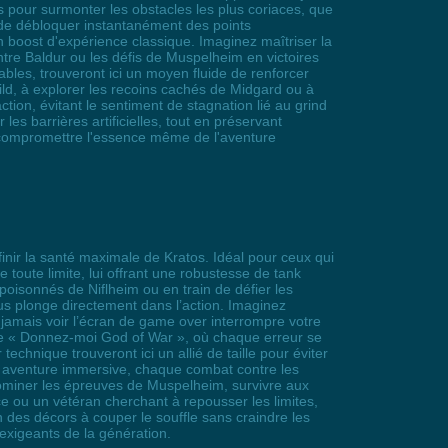
 pour surmonter les obstacles les plus coriaces, que
t de débloquer instantanément des points
n boost d'expérience classique. Imaginez maîtriser la
ntre Baldur ou les défis de Muspelheim en victoires
ables, trouveront ici un moyen fluide de renforcer
ild, à explorer les recoins cachés de Midgard ou à
tion, évitant le sentiment de stagnation lié au grind
s barrières artificielles, tout en préservant
s compromettre l'essence même de l'aventure
finir la santé maximale de Kratos. Idéal pour ceux qui
toute limite, lui offrant une robustesse de tank
oisonnés de Niflheim ou en train de défier les
ous plonge directement dans l’action. Imaginez
jamais voir l’écran de game over interrompre votre
omme « Donnez-moi God of War », où chaque erreur se
echnique trouveront ici un allié de taille pour éviter
e aventure immersive, chaque combat contre les
 dominer les épreuves de Muspelheim, survivre aux
ce ou un vétéran cherchant à repousser les limites,
on des décors à couper le souffle sans craindre les
 exigeants de la génération.