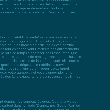
nalité propose. Pour les joueurs occasionnels ou
modes comme « Donnez-moi un défi ». En transformant
arge, qu’il s’agisse de maîtriser les boss
rpuissance change radicalement l’approche du jeu,
ction 'rétablir la santé' se révèle un allié crucial
tanée ou progressive des points de vie, évitant de
déale pour les modes de difficulté élevée comme
es tout en conservant l'intensité des affrontements.
ns perdre de temps à chercher des ressources. Que
 cette restauration de santé garantit une endurance
rée aux discussions de la communauté, elle inspire
gestion des dégâts, elle redéfinit la survie en
miser vos rotations ou un joueur occasionnel
nforcer votre gameplay et vous plonger pleinement
près des fans exigeants, prêts à repousser les limites
ulent dominer les combats épiques. Quand la vie de
e, surtout dans le mode 'Donnez-moi God of War' où
la Rage spartiate comme joker ultime pour inverser le