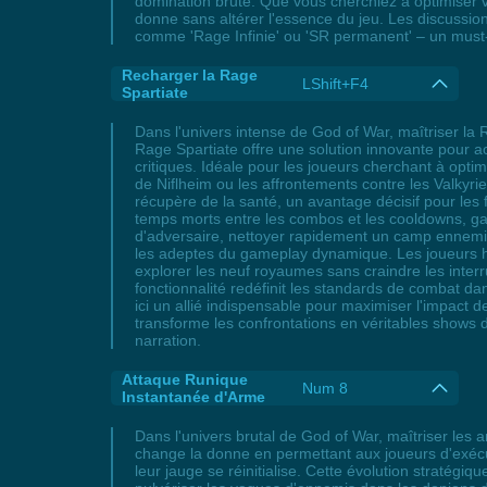
domination brute. Que vous cherchiez à optimiser v
donne sans altérer l'essence du jeu. Les discussio
comme 'Rage Infinie' ou 'SR permanent' – un must-
Recharger la Rage
LShift+F4
Spartiate
Dans l'univers intense de God of War, maîtriser la 
Rage Spartiate offre une solution innovante pour a
critiques. Idéale pour les joueurs cherchant à opt
de Niflheim ou les affrontements contre les Valkyri
récupère de la santé, un avantage décisif pour les f
temps morts entre les combos et les cooldowns, ga
d'adversaire, nettoyer rapidement un camp ennemi
les adeptes du gameplay dynamique. Les joueurs h
explorer les neuf royaumes sans craindre les inter
fonctionnalité redéfinit les standards de combat da
ici un allié indispensable pour maximiser l'impact 
transforme les confrontations en véritables shows d
narration.
Attaque Runique
Num 8
Instantanée d'Arme
Dans l'univers brutal de God of War, maîtriser les
change la donne en permettant aux joueurs d'exé
leur jauge se réinitialise. Cette évolution straté