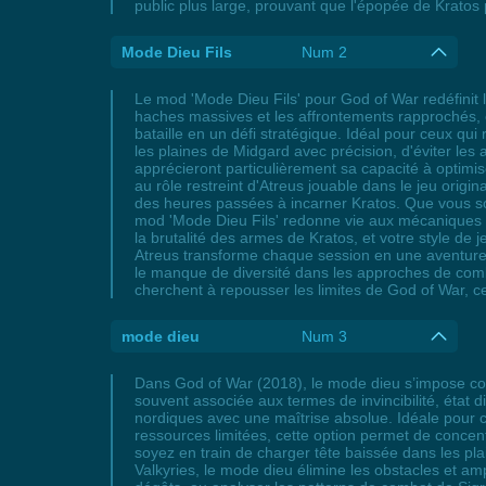
public plus large, prouvant que l'épopée de Kratos p
Mode Dieu Fils
Num 2
Le mod 'Mode Dieu Fils' pour God of War redéfinit l
haches massives et les affrontements rapprochés, 
bataille en un défi stratégique. Idéal pour ceux q
les plaines de Midgard avec précision, d'éviter le
apprécieront particulièrement sa capacité à optimis
au rôle restreint d'Atreus jouable dans le jeu orig
des heures passées à incarner Kratos. Que vous soy
mod 'Mode Dieu Fils' redonne vie aux mécaniques 
la brutalité des armes de Kratos, et votre style de
Atreus transforme chaque session en une aventure 
le manque de diversité dans les approches de comba
cherchent à repousser les limites de God of War, ce
mode dieu
Num 3
Dans God of War (2018), le mode dieu s’impose com
souvent associée aux termes de invincibilité, état 
nordiques avec une maîtrise absolue. Idéale pour c
ressources limitées, cette option permet de concent
soyez en train de charger tête baissée dans les pla
Valkyries, le mode dieu élimine les obstacles et a