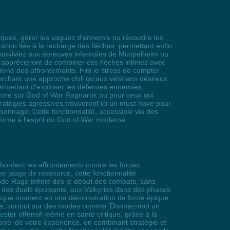
thiques, gérer les vagues d'ennemis ou résoudre les
ation liée à la recharge des flèches, permettant enfin
, surviviez aux épreuves infernales de Muspelheim ou
apprécieront de combiner ces flèches infinies avec
fréné des affrontements. Fini le stress de compter
erchant une approche chill qu'aux vétérans désireux
 permettant d'exploser les défenses ennemies,
rdcore sur God of War Ragnarök ou pour ceux qui
ratégies agressives trouveront ici un must-have pour
rsonnage. Cette fonctionnalité, accessible via des
forme à l'esprit du God of War moderne.
abordent les affrontements contre les forces
e jauge de ressource, cette fonctionnalité
ode Rage Infinie dès le début des combats, sans
 des duels épuisants, aux Valkyries dans des phases
haque moment en une démonstration de force épique.
accrue, surtout sur des modes comme 'Donnez-moi un
 rester offensif même en santé critique, grâce à la
erre' de votre expérience, en combinant stratégie et