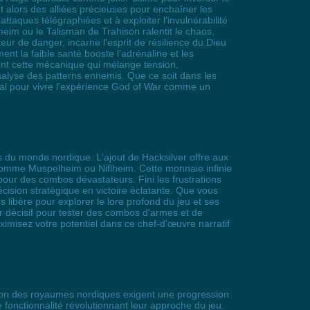
t alors des alliées précieuses pour enchaîner les
taques télégraphiées et à exploiter l'invulnérabilité
heim ou le Talisman de Trahison ralentit le chaos,
eur de danger, incarne l'esprit de résilience du Dieu
t la faible santé booste l'adrénaline et les
ront cette mécanique qui mélange tension,
nalyse des patterns ennemis. Que ce soit dans les
ral pour vivre l'expérience God of War comme un
s du monde nordique. L'ajout de Hacksilver offre aux
 comme Muspelheim ou Niflheim. Cette monnaie infinie
ur des combos dévastateurs. Fini les frustrations
ision stratégique en victoire éclatante. Que vous
 libère pour explorer le lore profond du jeu et ses
r décisif pour tester des combos d'armes et de
imisez votre potentiel dans ce chef-d'œuvre narratif
tion des royaumes nordiques exigent une progression
 fonctionnalité révolutionnant leur approche du jeu.