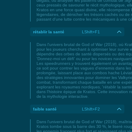
dégâts, ou analyser les patterns de combat de Sigr
ceux pressés de savourer le récit mythologique, el
Kratos en une force quasi divine, elle récompense l
légendaires, de dénicher les trésors cachés ou de s
passant d’une lutte contre les mécaniques à une cé
rétablir la santé
LShift+F1
Dans l'univers brutal de God of War (2018), où Kratos
pour les joueurs cherchant à optimiser leur survie
dépendre des orbes de santé dispersés ou des équi
'Donnez-moi un défi' ou pour les novices naviguant 
Les speedrunners y trouvent également un avantage
ce soit pour contrer les vagues d'ennemis dans le
prolongée, laissant place aux combos hache Léviat
des stratégies innovantes pour dominer les Valkyries
combat, transformant chaque bataille en une expéri
explorant les royaumes nordiques, 'rétablir la san
dans l'histoire épique de Kratos. Cette innovation r
de la mythologie interactive.
faible santé
LShift+F2
Dans l'univers brutal de God of War (2018), maîtris
Kratos tombe sous la barre des 30 %, le liseré ro
les ennemis frappent plus fort et réagissent plus v