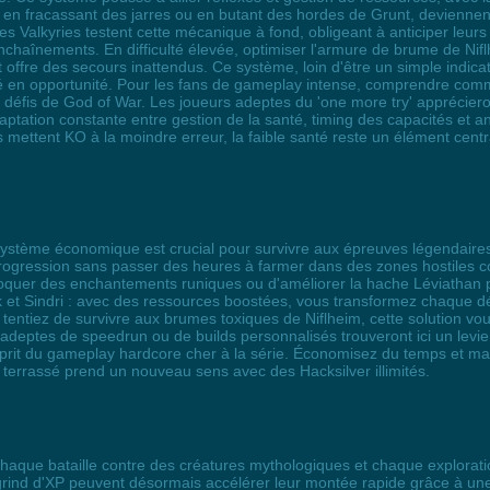
s en fracassant des jarres ou en butant des hordes de Grunt, deviennen
Valkyries testent cette mécanique à fond, obligeant à anticiper leurs at
nchaînements. En difficulté élevée, optimiser l'armure de brume de Nifl
 offre des secours inattendus. Ce système, loin d'être un simple indicat
té en opportunité. Pour les fans de gameplay intense, comprendre commen
es défis de God of War. Les joueurs adeptes du 'one more try' apprécie
tation constante entre gestion de la santé, timing des capacités et a
 mettent KO à la moindre erreur, la faible santé reste un élément cent
 système économique est crucial pour survivre aux épreuves légendaire
 progression sans passer des heures à farmer dans des zones hostiles
oquer des enchantements runiques ou d'améliorer la hache Léviathan po
 et Sindri : avec des ressources boostées, vous transformez chaque déc
entiez de survivre aux brumes toxiques de Niflheim, cette solution vous
deptes de speedrun ou de builds personnalisés trouveront ici un levie
sprit du gameplay hardcore cher à la série. Économisez du temps et max
 terrassé prend un nouveau sens avec des Hacksilver illimités.
chaque bataille contre des créatures mythologiques et chaque explora
 grind d'XP peuvent désormais accélérer leur montée rapide grâce à une