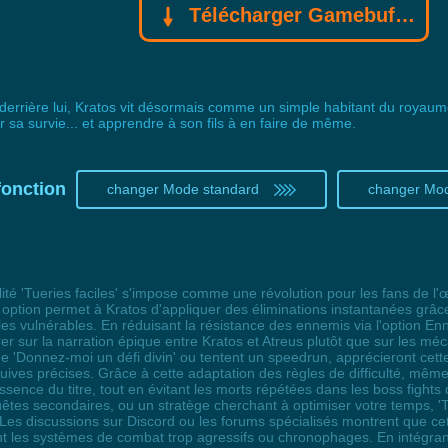
Télécharger Gamebuff trainer
derrière lui, Kratos vit désormais comme un simple habitant du royaum
r sa survie... et apprendre à son fils à en faire de même.
fonction
changer Mode standard
changer Mo
lité 'Tueries faciles' s'impose comme une révolution pour les fans de l
 option permet à Kratos d'appliquer des éliminations instantanées grâc
les vulnérables. En réduisant la résistance des ennemis via l'option En
ntrer sur la narration épique entre Kratos et Atreus plutôt que sur les
e 'Donnez-moi un défi divin' ou tentent un speedrun, apprécieront cette
uives précises. Grâce à cette adaptation des règles de difficulté, mê
sence du titre, tout en évitant les morts répétées dans les boss figh
tes secondaires, ou un stratège cherchant à optimiser votre temps, 'Tuer
 Les discussions sur Discord ou les forums spécialisés montrent que ce
les systèmes de combat trop agressifs ou chronophages. En intégrant 