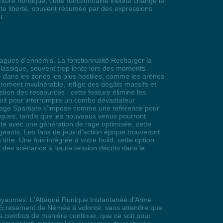
ure nordique, cette fonctionnalité inédite change la
tte liberté, souvent résumée par des expressions
r.
 vagues d'ennemis. La fonctionnalité Recharger la
classique, souvent trop lente lors des moments
é dans les zones les plus hostiles, comme les arènes
rement invulnérable, inflige des dégâts massifs et
stion des ressources : cette feature élimine les
soit pour interrompre un combo dévastateur
 Rage Spartiate s'impose comme une référence pour
iques, tandis que les nouveaux venus pourront
ate avec une génération de rage optimisée, cette
igeants. Les fans de jeux d'action épique trouveront
tre. Une fois intégrée à votre build, cette option
s des scénarios à haute tension décrits dans la
f royaumes. L'Attaque Runique Instantanée d'Arme
'Écrasement de Némée à volonté, sans attendre que
les combos de manière continue, que ce soit pour