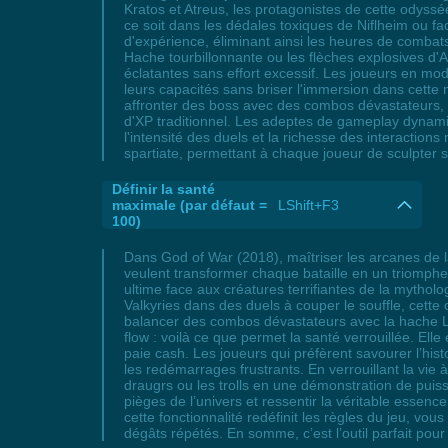
Kratos et Atreus, les protagonistes de cette odyss
ce soit dans les dédales toxiques de Niflheim ou f
d'expérience, éliminant ainsi les heures de combats
Hache tourbillonnante ou les flèches explosives d'A
éclatantes sans effort excessif. Les joueurs en mod
leurs capacités sans briser l'immersion dans cette 
affronter des boss avec des combos dévastateurs, cet
d'XP traditionnel. Les adeptes de gameplay dynamiqu
l'intensité des duels et la richesse des interacti
spartiate, permettant à chaque joueur de sculpte
Définir la santé
maximale (par défaut =
LShift+F3
100)
Dans God of War (2018), maîtriser les arcanes de la
veulent transformer chaque bataille en un triomphe 
ultime face aux créatures terrifiantes de la mytho
Valkyries dans des duels à couper le souffle, cette 
balancer des combos dévastateurs avec la hache Lé
flow : voilà ce que permet la santé verrouillée. E
paie cash. Les joueurs qui préfèrent savourer l’histo
les redémarrages frustrants. En verrouillant la v
draugrs ou les trolls en une démonstration de puis
pièges de l’univers et ressentir la véritable essen
cette fonctionnalité redéfinit les règles du jeu, vo
dégâts répétés. En somme, c’est l’outil parfait pour