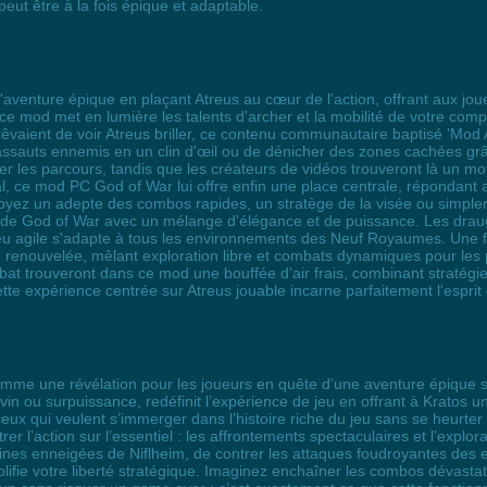
eut être à la fois épique et adaptable.
'aventure épique en plaçant Atreus au cœur de l'action, offrant aux joue
ce mod met en lumière les talents d'archer et la mobilité de votre co
ui rêvaient de voir Atreus briller, ce contenu communautaire baptisé 'M
s assauts ennemis en un clin d'œil ou de dénicher des zones cachées gr
er les parcours, tandis que les créateurs de vidéos trouveront là un mo
inal, ce mod PC God of War lui offre enfin une place centrale, répondant
ez un adepte des combos rapides, un stratège de la visée ou simplemen
de God of War avec un mélange d'élégance et de puissance. Les draugr
 jeu agile s'adapte à tous les environnements des Neuf Royaumes. Une foi
renouvelée, mêlant exploration libre et combats dynamiques pour les p
t trouveront dans ce mod une bouffée d'air frais, combinant stratégie
tte expérience centrée sur Atreus jouable incarne parfaitement l'espri
me une révélation pour les joueurs en quête d’une aventure épique sa
divin ou surpuissance, redéfinit l’expérience de jeu en offrant à Krato
eux qui veulent s’immerger dans l’histoire riche du jeu sans se heurter
rer l’action sur l’essentiel : les affrontements spectaculaires et l’ex
ines enneigées de Niflheim, de contrer les attaques foudroyantes des el
mplifie votre liberté stratégique. Imaginez enchaîner les combos dévas