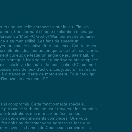
urs une nouvelle perspective sur le jeu. Fini les
mpagnon, transformant chaque exploration et chaque
od Atreus' ou 'Mod PC God of War' permet de dominer
âce à sa maniabilité. Les fans de speedrun
yen original de captiver leur audience. Contrairement
 aux attentes des joueurs en quête de fraîcheur après
t curieux de tester un angle de jeu alternatif, le
s n'ont qu'à bien se tenir quand votre arc remplace
s installé via les outils de modification PC, ce mod
assionnés de jeux d'action. Les joueurs frustrés par
 à distance et liberté de mouvement. Pour ceux qui
t d'innovation des mods PC.
ns compromis. Cette fonctionnalité spéciale,
s une puissance surhumaine pour traverser les mondes
 aux frustrations des morts répétées ou des
ploration des environnements complexes. Que vous
fes noirs ou de tester votre agressivité face aux
tateurs avec les Lames du Chaos sans craindre les