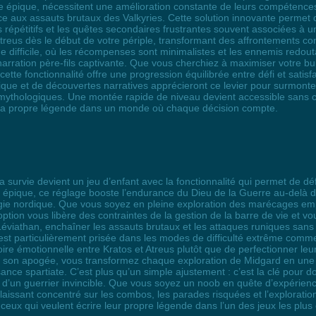
ée épique, nécessitent une amélioration constante de leurs compétences
ace aux assauts brutaux des Valkyries. Cette solution innovante perme
 répétitifs et les quêtes secondaires frustrantes souvent associées à u
treus dès le début de votre périple, transformant des affrontements co
e difficile, où les récompenses sont minimalistes et les ennemis redout
narration père-fils captivante. Que vous cherchiez à maximiser votre bu
te fonctionnalité offre une progression équilibrée entre défi et satisfac
e et de découvertes narratives apprécieront ce levier pour surmonter le
ons mythologiques. Une montée rapide de niveau devient accessible san
r sa propre légende dans un monde où chaque décision compte.
 survie devient un jeu d’enfant avec la fonctionnalité qui permet de dé
épique, ce réglage booste l’endurance du Dieu de la Guerre au-delà de 
logie nordique. Que vous soyez en pleine exploration des marécages emp
option vous libère des contraintes de la gestion de la barre de vie et v
viathan, enchaîner les assauts brutaux et les attaques runiques sans 
lle est particulièrement prisée dans les modes de difficulté extrême c
ire émotionnelle entre Kratos et Atreus plutôt que de perfectionner leur t
ie à son apogée, vous transformez chaque exploration de Midgard en un
sance spartiate. C’est plus qu’un simple ajustement : c’est la clé pour
ce d’un guerrier invincible. Que vous soyez un noob en quête d’expérien
us laissant concentré sur les combos, les parades risquées et l’explorati
 ceux qui veulent écrire leur propre légende dans l’un des jeux les plus