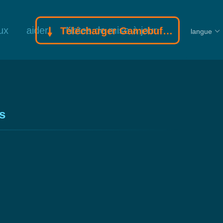
ux
aider
Notes de mise à jour
Télécharger Gamebuff trainer
langue
s