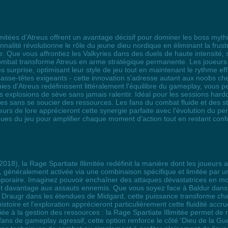
limitées d'Atreus offrent un avantage décisif pour dominer les boss my
alité révolutionne le rôle du jeune dieu nordique en éliminant la frustr
e. Que vous affrontiez les Valkyries dans des duels de haute intensité
ombat transforme Atreus en arme stratégique permanente. Les joueurs 
 surprise, optimisant leur style de jeu tout en maintenant le rythme ef
casse-têtes exigeants - cette innovation s'adresse autant aux noobs ch
nies d'Atreus redéfinissent littéralement l'équilibre du gameplay, vous
es explosions de sève sans jamais ralentir. Idéal pour les sessions ha
s sans se soucier des ressources. Les fans du combat fluide et des st
eurs de lore apprécieront cette synergie parfaite avec l'évolution du pe
ques du jeu pour amplifier chaque moment d'action tout en restant con
018), la Rage Spartiate Illimitée redéfinit la manière dont les joueurs 
 généralement activée via une combinaison spécifique et limitée par un
emporaire. Imaginez pouvoir enchaîner des attaques dévastatrices en m
tant davantage aux assauts ennemis. Que vous soyez face à Baldur dans
 Draugr dans les étendues de Midgard, cette puissance transforme c
'histoire et l'exploration apprécieront particulièrement cette fluidité 
n liée à la gestion des ressources : la Rage Spartiate Illimitée permet de
fans de gameplay agressif, cette option renforce le côté 'Dieu de la Gu