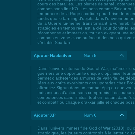
cours des batailles. Les pierres de santé, obtenue
combos sans finir KO. Les boss comme Baldur ou les 
temporaire de la Rage spartiate pour briser leurs e
tandis que le farming d'objets dans l'environnement
de la Guerre lui-même, transformant la vulnérabili
stratégies en temps réel est la clé pour dominer l
récompense et immersion, tout en exigeant une adap
combats en zone close ou face à des boss qui vous
véritable Spartan.
Ajouter Hacksilver
Num 5
Dans l'univers intense de God of War, maîtriser le
guerriers une opportunité unique d'optimiser leur
permet d'acheter des armures de Valkyrie, de débl
liées aux coûts exorbitants des upgrades chez Brok
affrontiez Sigrun dans un combat épiq ou que vous t
mécaniques d'action sans compromis. Les joueurs a
compétences sans limites, tout en restant dans l'e
et combatif où chaque drakkar pillé et chaque boss
Ajouter XP
Num 6
Dans l'univers immersif de God of War (2018), où 
stratégique, les joueurs confrontés à la lenteur du