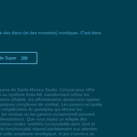
e des dieux (et des monstres) nordiques. C'est dans
de Super
'œuvre de Santa Monica Studio. Conçue pour offrir
e au système Insta-kill, transformant même les
nemis affaiblis, les affrontements deviennent rapides
 mécaniques complexes de combat. Les joueurs en quête
 simplification du gameplay qui élimine les
me les novices ou les gamers occasionnels peuvent
ts dévastateurs. Que vous soyez un adepte des
ies faciles' redéfinit l'accessibilité dans God of
tte fonctionnalité répond parfaitement aux attentes
cette souplesse stratégique, le jeu s'ouvre à un