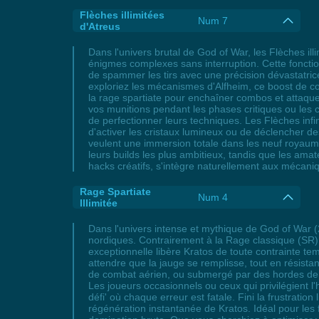
Flèches illimitées
Num 7
d'Atreus
Dans l'univers brutal de God of War, les Flèches il
énigmes complexes sans interruption. Cette fonctionn
de spammer les tirs avec une précision dévastatric
exploriez les mécanismes d'Alfheim, ce boost de c
la rage spartiate pour enchaîner combos et attaques
vos munitions pendant les phases critiques ou les 
de perfectionner leurs techniques. Les Flèches infi
d'activer les cristaux lumineux ou de déclencher d
veulent une immersion totale dans les neuf royaume
leurs builds les plus ambitieux, tandis que les amat
hacks créatifs, s'intègre naturellement aux mécani
Rage Spartiate
Num 4
Illimitée
Dans l'univers intense et mythique de God of War (2
nordiques. Contrairement à la Rage classique (SR),
exceptionnelle libère Kratos de toute contrainte t
attendre que la jauge se remplisse, tout en résis
de combat aérien, ou submergé par des hordes de
Les joueurs occasionnels ou ceux qui privilégient l
défi' où chaque erreur est fatale. Fini la frustratio
régénération instantanée de Kratos. Idéal pour les 