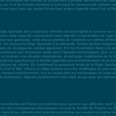
os techniques de combat ou simplement à profiter pleinement de l'avent
ns sur X et les forums montrent à quel point la communauté valorise ce
have pour ceux qui veulent écrire leur propre légende dans God of Wa
Rage Spartiate est crucial pour dominer les boss fights et survivre aux
ctiver cette capacité surpuissante sans attendre la génération de rage 
imiser leur gameplay, cette astuce permet de maintenir un rythme effrén
es. En activant la Rage Spartiate à la demande, Kratos devient temporai
ans de stratégie de combat agressive. Fini les frustrations liées à la ge
rantissant une immersion totale dans l'épopée mythologique. Que ce 
 ou inverser une situation désespérée, la recharge instantanée de la
ardcore apprécieront la fluidité apportée aux enchaînements de techn
ruptions de rythme. En combinant la puissance brute de la Rage Sparti
ns God of War, offrant un edge tactique pour les challenges les plus ex
de chaque enchaînement, tout en respectant les mécaniques de base du ti
e domination, alignant parfaitement votre style de jeu avec les attente
 armes divines de Kratos est essentiel pour survivre aux défis des neu
cuter des compétences élémentaires comme le Souffle de Thamur ou l
gique répond aux attentes des guerriers modernes qui veulent enchaîner 