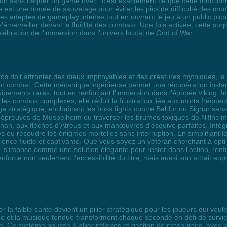
un sans risquer un game over : c’est exactement ce que cette fonction
le est une bouée de sauvetage pour éviter les pics de difficulté des 
es adeptes de gameplay intense tout en ouvrant le jeu à un public plus l
’émerveiller devant la fluidité des combats. Une fois activée, cette su
lébration de l’immersion dans l’univers brutal de God of War.
 doit affronter des dieux impitoyables et des créatures mythiques, la fon
 en combat. Cette mécanique ingénieuse permet une récupération instan
pements rares, tout en renforçant l'immersion dans l'épopée viking. I
les combos complexes, elle réduit la frustration liée aux morts fréquent
 stratégique, enchaînant les boss fights contre Baldur ou Sigrun sa
s épreuves de Muspelheim ou traverser les brumes toxiques de Niflheim,
han, aux flèches d'Atreus et aux manœuvres d'esquive parfaites. Intég
 ou résoudre les énigmes mortelles sans interruption. En simplifiant la 
ence fluide et captivante. Que vous soyez un vétéran cherchant à opti
té' s'impose comme une solution élégante pour rester dans l'action, re
enforce non seulement l'accessibilité du titre, mais aussi son attrait au
er la faible santé devient un pilier stratégique pour les joueurs qui ve
uge et la musique tendue transforment chaque seconde en défi de survi
ite. Ce système pousse à allier réflexes et gestion de ressources, avec 