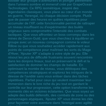
booster leur groupe d'aventuriers et plonger pleinement
dans l'univers sombre et immersif créé par GrapeOcean
Technologies. Ce RPG isométrique, inspiré des
légendaires classiques, vous place au cœur d'un monde
en guerre, Yerengal, où chaque décision compte. Plutôt
que de passer des heures en quêtes répétitives pour
accumuler de l'XP, cette fonctionnalité permet de rattraper
un niveau insuffisant ou d'expérimenter des builds
originaux sans compromettre l'intensité des combats
tactiques. Que vous affrontiez un boss corrompu dans les
mines de Deron-Guld, que vous cherchiez à équilibrer un
groupe avec un nouveau compagnon comme le voleur
Rillow ou que vous souhaitiez accéder rapidement aux
points de compétence pour maîtriser les sorts du Mage
d'Hiver, 'Ajouter XP' s'adapte à votre style de jeu. Elle
résout les pics de difficulté frustrants souvent rencontrés
dans les donjons finaux, tout en préservant le défi et la
satisfaction de dominer les champs de bataille. En
optimisant la montée de niveau, vous débloquez des
compétences stratégiques et explorez les intrigues de la
déesse de l'avidité sans vous enliser dans des tâches
répétitives. Parfait pour ceux qui veulent maximiser leur
immersion dans le lore riche du jeu tout en gardant le
contrôle sur leur progression, cette option transforme les
moments clés en victoires éclatantes. Que vous soyez un
adepte des builds défensifs, des combats de zone ou des
personnages atypiques, 'Ajouter XP' vous donne les clés
pour façonner votre aventure dans Yerengal avec agilité