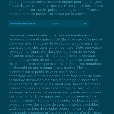
du late game ou optimisiez votre équipe pour des donjons
à haut risque. Une mécanique qui récompense les joueurs
souhaitant mixer survie, puissance magique et efficacité
tactique dans ce monde corrompu par la cupidité.
Définir la quantité d'article
LCtrl+F1
Découvrez une nouvelle dimension de liberté dans
l'univers sombre et captivant de Black Geyser: Couriers of
Darkness avec la possibilité de réguler à votre guise les
quantités d'articles dans votre inventaire. Cette innovation
révolutionne l'approche classique de la survie en vous
offrant un accès quasi-illimité à des éléments cruciaux
comme les potions de soin, les matériaux d'artisanat ou
l'or, transformant chaque exploration des terres maudites
d'Isilmerald en une aventure sans friction. Fini les
dilemmes sur le poids de votre sac à dos ou les
compromis sur le butin à garder, cette fonctionnalité vous
permet de maximiser vos piles d'objets pour libérer des
emplacements stratégiques, idéal pour stocker les épées
brisées trouvées dans les catacombes de Deron-Guld ou
les ingrédients rares nécessaires aux quêtes secondaires.
Les joueurs hardcore apprécieront particulièrement de
pouvoir préparer leurs combats contre les boss les plus
exigeants avec des stocks de consommables ajustables,
tandis que les fans de roleplay pourront incarner des
marchands prospères grâce à des réserves d'or illimitées.