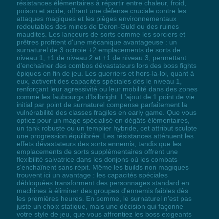
résistances élémentaires à répartir entre chaleur, froid,
poison et acide, offrant une défense cruciale contre les
attaques magiques et les pièges environnementaux
redoutables des mines de Deron-Guld ou des ruines
maudites. Les lanceurs de sorts comme les sorciers et
prêtres profitent d'une mécanique avantageuse : un
surnaturel de 3 octroie +2 emplacements de sorts de
niveau 1, +1 de niveau 2 et +1 de niveau 3, permettant
d'enchaîner des combos dévastateurs lors des boss fights
épiques en fin de jeu. Les guerriers et hors-la-loi, quant à
eux, activent des capacités spéciales dès le niveau 1,
renforçant leur agressivité ou leur mobilité dans des zones
comme les faubourgs d'Isilbright. L'ajout de 1 point de vie
initial par point de surnaturel compense parfaitement la
vulnérabilité des classes fragiles en early game. Que vous
optiez pour un mage spécialisé en dégâts élémentaires,
un tank robuste ou un templier hybride, cet attribut sculpte
une progression équilibrée. Les résistances atténuent les
effets dévastateurs des sorts ennemis, tandis que les
emplacements de sorts supplémentaires offrent une
flexibilité salvatrice dans les donjons où les combats
s'enchaînent sans répit. Même les builds non magiques
trouvent ici un avantage : les capacités spéciales
débloquées transforment des personnages standard en
machines à éliminer des groupes d'ennemis faibles dès
les premières heures. En somme, le surnaturel n'est pas
juste un choix statique, mais une décision qui façonne
votre style de jeu, que vous affrontiez les boss exigeants