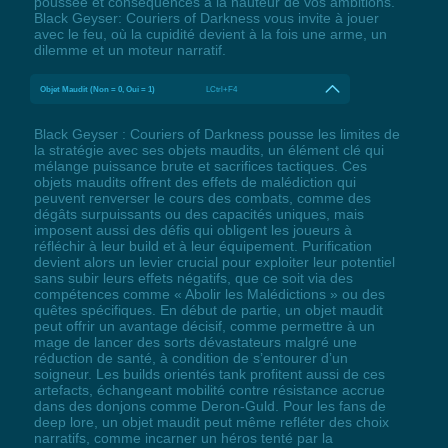
poussée et conséquences à la hauteur de vos ambitions.
Black Geyser: Couriers of Darkness vous invite à jouer
avec le feu, où la cupidité devient à la fois une arme, un
dilemme et un moteur narratif.
Objet Maudit (Non = 0, Oui = 1)
LCtrl+F4
Black Geyser : Couriers of Darkness pousse les limites de
la stratégie avec ses objets maudits, un élément clé qui
mélange puissance brute et sacrifices tactiques. Ces
objets maudits offrent des effets de malédiction qui
peuvent renverser le cours des combats, comme des
dégâts surpuissants ou des capacités uniques, mais
imposent aussi des défis qui obligent les joueurs à
réfléchir à leur build et à leur équipement. Purification
devient alors un levier crucial pour exploiter leur potentiel
sans subir leurs effets négatifs, que ce soit via des
compétences comme « Abolir les Malédictions » ou des
quêtes spécifiques. En début de partie, un objet maudit
peut offrir un avantage décisif, comme permettre à un
mage de lancer des sorts dévastateurs malgré une
réduction de santé, à condition de s’entourer d’un
soigneur. Les builds orientés tank profitent aussi de ces
artefacts, échangeant mobilité contre résistance accrue
dans des donjons comme Deron-Guld. Pour les fans de
deep lore, un objet maudit peut même refléter des choix
narratifs, comme incarner un héros tenté par la