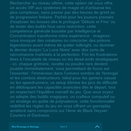
Recherche' au niveau ultime, cette option clé vous offre
un accès VIP aux systèmes de magie et d'artisanat les
plus complexes, sans passer par des heures de grind ou
de progression linéaire. Parfait pour les joueurs pressés
d'exploser les bosses dès le prologue 'Débuts et Fins' ou
de tester des builds fous sans restriction, cette
compétence générale boostée par Intelligence et
Concentration transforme votre expérience : imaginez-
vous invoquer des créatures ou concocter des potions
légendaires avant même de quitter Isilbright, ou dominer
le dernier donjon 'La Lune Noire' avec des sorts de
nécromancie maîtrisés à la perfection. Fini les frustrations
liées à l'escalade de niveau ou les dead-ends stratégiques
- ici, chaque grimoire, recette ou poudre rare devient
jouable immédiatement, vous permettant de focus sur
l'essentiel : l'immersion dans l'univers sombre de Yerengal
et les combos destructeurs. Idéal pour les gamers casual
ou les speedrunners, ce setup élimine les pics de difficulté
en débloquant les capacités avancées dès le départ, tout
en respectant l'équilibre narratif du jeu. Que vous soyez
un adepte des builds magiques, un crafteur compulsif ou
un stratège en quête de polyvalence, cette fonctionnalité
redéfinit les règles du jeu en vous offrant un gameplay
amélioré sans compromis sur l'âme de Black Geyser:
Couriers of Darkness.
Max Brassage et Séchage
Num 9