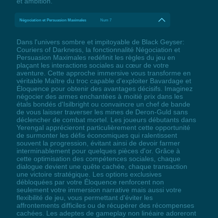
et ambition.
Négociation et Persuasion Maximales
Num 7
Dans l'univers sombre et impitoyable de Black Geyser:
Couriers of Darkness, la fonctionnalité Négociation et
Persuasion Maximales redéfinit les règles du jeu en
plaçant les interactions sociales au cœur de votre
aventure. Cette approche immersive vous transforme en
véritable Maître du troc capable d'exploiter Bavardage et
Éloquence pour obtenir des avantages décisifs. Imaginez
négocier des armes enchantées à moitié prix dans les
étals bondés d'Isilbright ou convaincre un chef de bande
de vous laisser traverser les mines de Deron-Guld sans
déclencher de combat mortel. Les joueurs débutants dans
Yerengal apprécieront particulièrement cette opportunité
de surmonter les défis économiques qui ralentissent
souvent la progression, évitant ainsi de devoir farmer
interminablement pour quelques pièces d'or. Grâce à
cette optimisation des compétences sociales, chaque
dialogue devient une quête cachée, chaque transaction
une victoire stratégique. Les options exclusives
débloquées par votre Éloquence renforcent non
seulement votre immersion narrative mais aussi votre
flexibilité de jeu, vous permettant d'éviter les
affrontements difficiles ou de récupérer des récompenses
cachées. Les adeptes de gameplay non linéaire adoreront