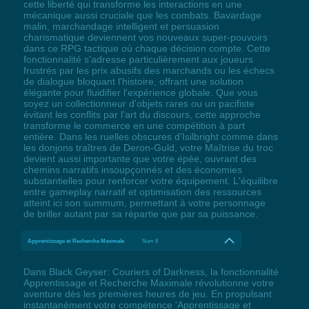
cette liberté qui transforme les interactions en une
mécanique aussi cruciale que les combats. Bavardage
malin, marchandage intelligent et persuasion
charismatique deviennent vos nouveaux super-pouvoirs
dans ce RPG tactique où chaque décision compte. Cette
fonctionnalité s'adresse particulièrement aux joueurs
frustrés par les prix abusifs des marchands ou les échecs
de dialogue bloquant l'histoire, offrant une solution
élégante pour fluidifier l'expérience globale. Que vous
soyez un collectionneur d'objets rares ou un pacifiste
évitant les conflits par l'art du discours, cette approche
transforme le commerce en une compétition à part
entière. Dans les ruelles obscures d'Isilbright comme dans
les donjons traîtres de Deron-Guld, votre Maîtrise du troc
devient aussi importante que votre épée, ouvrant des
chemins narratifs insoupçonnés et des économies
substantielles pour renforcer votre équipement. L'équilibre
entre gameplay narratif et optimisation des ressources
atteint ici son summum, permettant à votre personnage
de briller autant par sa répartie que par sa puissance.
Apprentissage et Recherche Maximale
Num 8
Dans Black Geyser: Couriers of Darkness, la fonctionnalité
Apprentissage et Recherche Maximale révolutionne votre
aventure dès les premières heures de jeu. En propulsant
instantanément votre compétence 'Apprentissage et