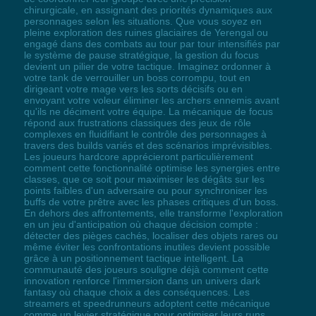
chirurgicale, en assignant des priorités dynamiques aux
personnages selon les situations. Que vous soyez en
pleine exploration des ruines glaciaires de Yerengal ou
engagé dans des combats au tour par tour intensifiés par
le système de pause stratégique, la gestion du focus
devient un pilier de votre tactique. Imaginez ordonner à
votre tank de verrouiller un boss corrompu, tout en
dirigeant votre mage vers les sorts décisifs ou en
envoyant votre voleur éliminer les archers ennemis avant
qu'ils ne déciment votre équipe. La mécanique de focus
répond aux frustrations classiques des jeux de rôle
complexes en fluidifiant le contrôle des personnages à
travers des builds variés et des scénarios imprévisibles.
Les joueurs hardcore apprécieront particulièrement
comment cette fonctionnalité optimise les synergies entre
classes, que ce soit pour maximiser les dégâts sur les
points faibles d'un adversaire ou pour synchroniser les
buffs de votre prêtre avec les phases critiques d'un boss.
En dehors des affrontements, elle transforme l'exploration
en un jeu d'anticipation où chaque décision compte :
détecter des pièges cachés, localiser des objets rares ou
même éviter les confrontations inutiles devient possible
grâce à un positionnement tactique intelligent. La
communauté des joueurs souligne déjà comment cette
innovation renforce l'immersion dans un univers dark
fantasy où chaque choix a des conséquences. Les
streamers et speedrunneurs adoptent cette mécanique
comme un levier stratégique pour optimiser leurs runs,