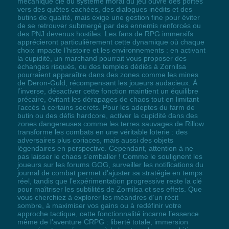
mécanique clé du système moral du jeu ouvre des portes
vers des quêtes cachées, des dialogues inédits et des
butins de qualité, mais exige une gestion fine pour éviter
de se retrouver submergé par des ennemis renforcés ou
des PNJ devenus hostiles. Les fans de RPG immersifs
apprécieront particulièrement cette dynamique où chaque
choix impacte l’histoire et les environnements : en activant
la cupidité, un marchand pourrait vous proposer des
échanges risqués, ou des temples dédiés à Zornilsa
pourraient apparaître dans des zones comme les mines
de Deron-Guld, récompensant les joueurs audacieux. À
l’inverse, désactiver cette fonction maintient un équilibre
précaire, évitant les dérapages de chaos tout en limitant
l’accès à certains secrets. Pour les adeptes du farm de
butin ou des défis hardcore, activer la cupidité dans des
zones dangereuses comme les terres sauvages de Rillow
transforme les combats en une véritable loterie : des
adversaires plus coriaces, mais aussi des objets
légendaires en perspective. Cependant, attention à ne
pas laisser le chaos s’emballer ! Comme le soulignent les
joueurs sur les forums GOG, surveiller les notifications du
journal de combat permet d’ajuster sa stratégie en temps
réel, tandis que l’expérimentation progressive reste la clé
pour maîtriser les subtilités de Zornilsa et ses effets. Que
vous cherchiez à explorer les méandres d’un récit
sombre, à maximiser vos gains ou à redéfinir votre
approche tactique, cette fonctionnalité incarne l’essence
même de l’aventure CRPG : liberté totale, immersion