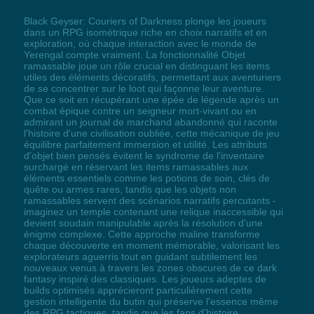
Black Geyser: Couriers of Darkness plonge les joueurs
dans un RPG isométrique riche en choix narratifs et en
exploration, où chaque interaction avec le monde de
Yerengal compte vraiment. La fonctionnalité Objet
ramassable joue un rôle crucial en distinguant les items
utiles des éléments décoratifs, permettant aux aventuriers
de se concentrer sur le loot qui façonne leur aventure.
Que ce soit en récupérant une épée de légende après un
combat épique contre un seigneur mort-vivant ou en
admirant un journal de marchand abandonné qui raconte
l'histoire d'une civilisation oubliée, cette mécanique de jeu
équilibre parfaitement immersion et utilité. Les attributs
d'objet bien pensés évitent le syndrome de l'inventaire
surchargé en réservant les items ramassables aux
éléments essentiels comme les potions de soin, clés de
quête ou armes rares, tandis que les objets non
ramassables servent des scénarios narratifs percutants -
imaginez un temple contenant une relique inaccessible qui
devient soudain manipulable après la résolution d'une
énigme complexe. Cette approche maline transforme
chaque découverte en moment mémorable, valorisant les
explorateurs aguerris tout en guidant subtilement les
nouveaux venus à travers les zones obscures de ce dark
fantasy inspiré des classiques. Les joueurs adeptes de
builds optimisés apprécieront particulièrement cette
gestion intelligente du butin qui préserve l'essence même
des RPG tactiques, tandis que les fans d'histoire