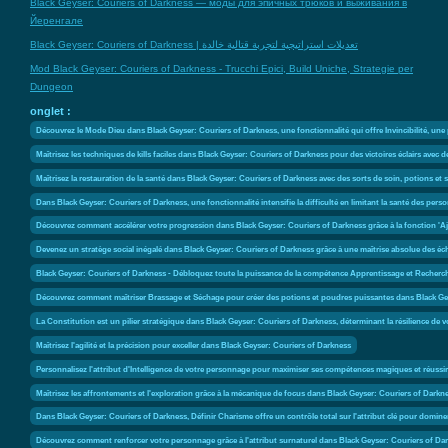
Black Geyser: Couriers of Darkness — моды для эпичных трюков и выживания в
Йеренгале
Black Geyser: Couriers of Darkness | تعديلات استراتيجية لتجربة قتالية خالدة
Mod Black Geyser: Couriers of Darkness - Trucchi Epici, Build Uniche, Strategie per
Dungeon
onglet :
Découvrez le Mode Dieu dans Black Geyser: Couriers of Darkness, une fonctionnalité qui offre Invincibilité, un
Maîtrisez les techniques de kills faciles dans Black Geyser: Couriers of Darkness pour des victoires éclairs avec de
Maîtrisez la restauration de la santé dans Black Geyser: Couriers of Darkness avec des sorts de soin, potions et 
Dans Black Geyser: Couriers of Darkness, une fonctionnalité intensifie la difficulté en limitant la santé des per
Découvrez comment accélérer votre progression dans Black Geyser: Couriers of Darkness grâce à la fonction 'Aj
Devenez un stratège social inégalé dans Black Geyser: Couriers of Darkness grâce à une maîtrise absolue des éc
Black Geyser: Couriers of Darkness - Débloquez toute la puissance de la compétence Apprentissage et Recherche
Découvrez comment maîtriser Brassage et Séchage pour créer des potions et poudres puissantes dans Black Ge
La Constitution est un pilier stratégique dans Black Geyser: Couriers of Darkness, déterminant la résilience de
Maîtrisez l'agilité et la précision pour exceller dans Black Geyser: Couriers of Darkness
Personnalisez l'attribut d'Intelligence de votre personnage pour maximiser ses compétences magiques et réuss
Maîtrisez les affrontements et l'exploration grâce à la mécanique de focus dans Black Geyser: Couriers of Darkn
Dans Black Geyser: Couriers of Darkness, Définir Charisme offre un contrôle total sur l'attribut clé pour dominer
Découvrez comment renforcer votre personnage grâce à l'attribut surnaturel dans Black Geyser: Couriers of Da