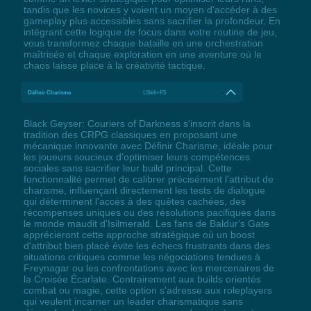
tandis que les novices y voient un moyen d'accéder à des
gameplay plus accessibles sans sacrifier la profondeur. En
intégrant cette logique de focus dans votre routine de jeu,
vous transformez chaque bataille en une orchestration
maîtrisée et chaque exploration en une aventure où le
chaos laisse place à la créativité tactique.
Définir Charisme
LShift+F5
Black Geyser: Couriers of Darkness s'inscrit dans la
tradition des CRPG classiques en proposant une
mécanique innovante avec Définir Charisme, idéale pour
les joueurs soucieux d'optimiser leurs compétences
sociales sans sacrifier leur build principal. Cette
fonctionnalité permet de calibrer précisément l'attribut de
charisme, influençant directement les tests de dialogue
qui déterminent l'accès à des quêtes cachées, des
récompenses uniques ou des résolutions pacifiques dans
le monde maudit d'Isilmerald. Les fans de Baldur's Gate
apprécieront cette approche stratégique où un boost
d'attribut bien placé évite les échecs frustrants dans des
situations critiques comme les négociations tendues à
Freynagar ou les confrontations avec les mercenaires de
la Croisée Écarlate. Contrairement aux builds orientés
combat ou magie, cette option s'adresse aux roleplayers
qui veulent incarner un leader charismatique sans