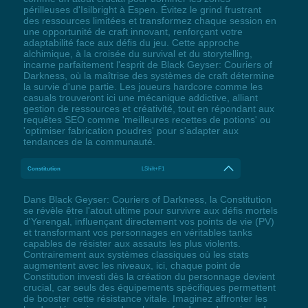
périlleuses d'Isilbright à Espen. Évitez le grind frustrant
des ressources limitées et transformez chaque session en
une opportunité de craft innovant, renforçant votre
adaptabilité face aux défis du jeu. Cette approche
alchimique, à la croisée du survival et du storytelling,
incarne parfaitement l'esprit de Black Geyser: Couriers of
Darkness, où la maîtrise des systèmes de craft détermine
la survie d'une partie. Les joueurs hardcore comme les
casuals trouveront ici une mécanique addictive, alliant
gestion de ressources et créativité, tout en répondant aux
requêtes SEO comme 'meilleures recettes de potions' ou
'optimiser fabrication poudres' pour s'adapter aux
tendances de la communauté.
Constitution
LShift+F1
Dans Black Geyser: Couriers of Darkness, la Constitution
se révèle être l'atout ultime pour survivre aux défis mortels
d'Yerengal, influençant directement vos points de vie (PV)
et transformant vos personnages en véritables tanks
capables de résister aux assauts les plus violents.
Contrairement aux systèmes classiques où les stats
augmentent avec les niveaux, ici, chaque point de
Constitution investi dès la création du personnage devient
crucial, car seuls des équipements spécifiques permettent
de booster cette résistance vitale. Imaginez affronter les