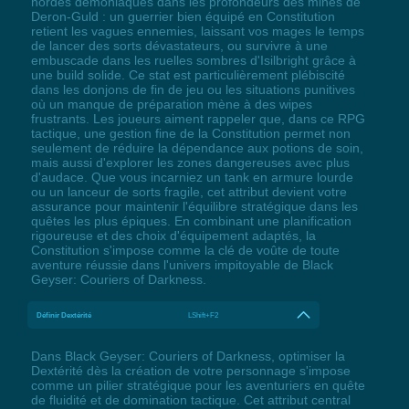
hordes démoniaques dans les profondeurs des mines de
Deron-Guld : un guerrier bien équipé en Constitution
retient les vagues ennemies, laissant vos mages le temps
de lancer des sorts dévastateurs, ou survivre à une
embuscade dans les ruelles sombres d'Isilbright grâce à
une build solide. Ce stat est particulièrement plébiscité
dans les donjons de fin de jeu ou les situations punitives
où un manque de préparation mène à des wipes
frustrants. Les joueurs aiment rappeler que, dans ce RPG
tactique, une gestion fine de la Constitution permet non
seulement de réduire la dépendance aux potions de soin,
mais aussi d'explorer les zones dangereuses avec plus
d'audace. Que vous incarniez un tank en armure lourde
ou un lanceur de sorts fragile, cet attribut devient votre
assurance pour maintenir l'équilibre stratégique dans les
quêtes les plus épiques. En combinant une planification
rigoureuse et des choix d'équipement adaptés, la
Constitution s'impose comme la clé de voûte de toute
aventure réussie dans l'univers impitoyable de Black
Geyser: Couriers of Darkness.
Définir Dextérité
LShift+F2
Dans Black Geyser: Couriers of Darkness, optimiser la
Dextérité dès la création de votre personnage s'impose
comme un pilier stratégique pour les aventuriers en quête
de fluidité et de domination tactique. Cet attribut central