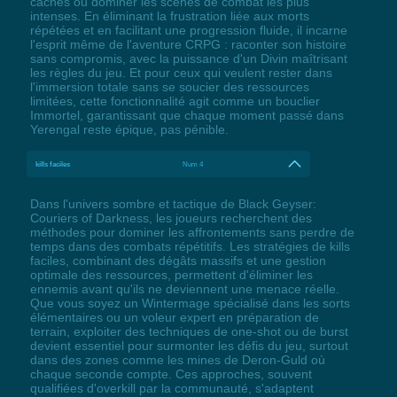
cachés ou dominer les scènes de combat les plus
intenses. En éliminant la frustration liée aux morts
répétées et en facilitant une progression fluide, il incarne
l'esprit même de l'aventure CRPG : raconter son histoire
sans compromis, avec la puissance d'un Divin maîtrisant
les règles du jeu. Et pour ceux qui veulent rester dans
l'immersion totale sans se soucier des ressources
limitées, cette fonctionnalité agit comme un bouclier
Immortel, garantissant que chaque moment passé dans
Yerengal reste épique, pas pénible.
kills faciles
Num 4
Dans l'univers sombre et tactique de Black Geyser:
Couriers of Darkness, les joueurs recherchent des
méthodes pour dominer les affrontements sans perdre de
temps dans des combats répétitifs. Les stratégies de kills
faciles, combinant des dégâts massifs et une gestion
optimale des ressources, permettent d'éliminer les
ennemis avant qu'ils ne deviennent une menace réelle.
Que vous soyez un Wintermage spécialisé dans les sorts
élémentaires ou un voleur expert en préparation de
terrain, exploiter des techniques de one-shot ou de burst
devient essentiel pour surmonter les défis du jeu, surtout
dans des zones comme les mines de Deron-Guld où
chaque seconde compte. Ces approches, souvent
qualifiées d'overkill par la communauté, s'adaptent