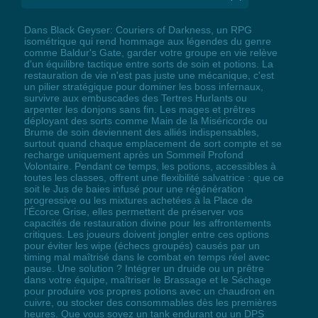
Dans Black Geyser: Couriers of Darkness, un RPG
isométrique qui rend hommage aux légendes du genre
comme Baldur's Gate, garder votre groupe en vie relève
d'un équilibre tactique entre sorts de soin et potions. La
restauration de vie n'est pas juste une mécanique, c'est
un pilier stratégique pour dominer les boss infernaux,
survivre aux embuscades des Tertres Hurlants ou
arpenter les donjons sans fin. Les mages et prêtres
déployant des sorts comme Main de la Miséricorde ou
Brume de soin deviennent des alliés indispensables,
surtout quand chaque emplacement de sort compte et se
recharge uniquement après un Sommeil Profond
Volontaire. Pendant ce temps, les potions, accessibles à
toutes les classes, offrent une flexibilité salvatrice : que ce
soit le Jus de baies infusé pour une régénération
progressive ou les mixtures achetées à la Place de
l'Écorce Grise, elles permettent de préserver vos
capacités de restauration divine pour les affrontements
critiques. Les joueurs doivent jongler entre ces options
pour éviter les wipe (échecs groupés) causés par un
timing mal maîtrisé dans le combat en temps réel avec
pause. Une solution ? Intégrer un druide ou un prêtre
dans votre équipe, maîtriser le Brassage et le Séchage
pour produire vos propres potions avec un chaudron en
cuivre, ou stocker des consommables dès les premières
heures. Que vous soyez un tank endurant ou un DPS