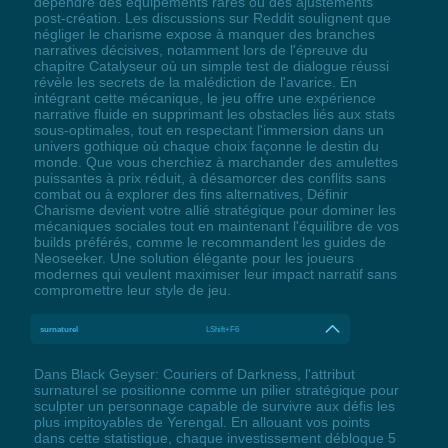
dépendre des équipements rares ou des ajustements
post-création. Les discussions sur Reddit soulignent que
négliger le charisme expose à manquer des branches
narratives décisives, notamment lors de l'épreuve du
chapitre Catalyseur où un simple test de dialogue réussi
révèle les secrets de la malédiction de l'avarice. En
intégrant cette mécanique, le jeu offre une expérience
narrative fluide en supprimant les obstacles liés aux stats
sous-optimales, tout en respectant l'immersion dans un
univers gothique où chaque choix façonne le destin du
monde. Que vous cherchiez à marchander des amulettes
puissantes à prix réduit, à désamorcer des conflits sans
combat ou à explorer des fins alternatives, Définir
Charisme devient votre allié stratégique pour dominer les
mécaniques sociales tout en maintenant l'équilibre de vos
builds préférés, comme le recommandent les guides de
Neoseeker. Une solution élégante pour les joueurs
modernes qui veulent maximiser leur impact narratif sans
compromettre leur style de jeu.
surnaturel
LShift+F6
Dans Black Geyser: Couriers of Darkness, l'attribut
surnaturel se positionne comme un pilier stratégique pour
sculpter un personnage capable de survivre aux défis les
plus impitoyables de Yerengal. En allouant vos points
dans cette statistique, chaque investissement débloque 5