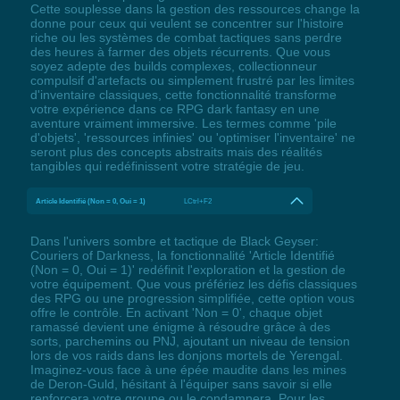
Cette souplesse dans la gestion des ressources change la
donne pour ceux qui veulent se concentrer sur l'histoire
riche ou les systèmes de combat tactiques sans perdre
des heures à farmer des objets récurrents. Que vous
soyez adepte des builds complexes, collectionneur
compulsif d'artefacts ou simplement frustré par les limites
d'inventaire classiques, cette fonctionnalité transforme
votre expérience dans ce RPG dark fantasy en une
aventure vraiment immersive. Les termes comme 'pile
d'objets', 'ressources infinies' ou 'optimiser l'inventaire' ne
seront plus des concepts abstraits mais des réalités
tangibles qui redéfinissent votre stratégie de jeu.
Article Identifié (Non = 0, Oui = 1)
LCtrl+F2
Dans l'univers sombre et tactique de Black Geyser:
Couriers of Darkness, la fonctionnalité 'Article Identifié
(Non = 0, Oui = 1)' redéfinit l'exploration et la gestion de
votre équipement. Que vous préfériez les défis classiques
des RPG ou une progression simplifiée, cette option vous
offre le contrôle. En activant 'Non = 0', chaque objet
ramassé devient une énigme à résoudre grâce à des
sorts, parchemins ou PNJ, ajoutant un niveau de tension
lors de vos raids dans les donjons mortels de Yerengal.
Imaginez-vous face à une épée maudite dans les mines
de Deron-Guld, hésitant à l'équiper sans savoir si elle
renforcera votre groupe ou le condamnera. Pour les