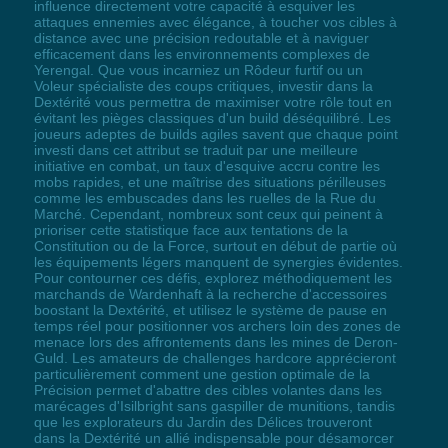
influence directement votre capacité à esquiver les
attaques ennemies avec élégance, à toucher vos cibles à
distance avec une précision redoutable et à naviguer
efficacement dans les environnements complexes de
Yerengal. Que vous incarniez un Rôdeur furtif ou un
Voleur spécialiste des coups critiques, investir dans la
Dextérité vous permettra de maximiser votre rôle tout en
évitant les pièges classiques d'un build déséquilibré. Les
joueurs adeptes de builds agiles savent que chaque point
investi dans cet attribut se traduit par une meilleure
initiative en combat, un taux d'esquive accru contre les
mobs rapides, et une maîtrise des situations périlleuses
comme les embuscades dans les ruelles de la Rue du
Marché. Cependant, nombreux sont ceux qui peinent à
prioriser cette statistique face aux tentations de la
Constitution ou de la Force, surtout en début de partie où
les équipements légers manquent de synergies évidentes.
Pour contourner ces défis, explorez méthodiquement les
marchands de Wardenhaft à la recherche d'accessoires
boostant la Dextérité, et utilisez le système de pause en
temps réel pour positionner vos archers loin des zones de
menace lors des affrontements dans les mines de Deron-
Guld. Les amateurs de challenges hardcore apprécieront
particulièrement comment une gestion optimale de la
Précision permet d'abattre des cibles volantes dans les
marécages d'Isilbright sans gaspiller de munitions, tandis
que les explorateurs du Jardin des Délices trouveront
dans la Dextérité un allié indispensable pour désamorcer