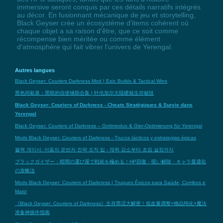
immersive seront conquis par ces détails narratifs intégrés
au décor. En fusionnant mécanique de jeu et storytelling,
Black Geyser crée un écosystème d'items cohérent où
chaque objet a sa raison d'être, que ce soit comme
récompense bien méritée ou comme élément
d'atmosphère qui fait vibrer l'univers de Yerengal.
Autres langues
Black Geyser: Couriers Darkness Mod | Epic Builds & Tactical Wins
黑色间歇泉：黑暗的信使辅助合集 | 叶伦加尔大陆硬核生存秘技
Black Geyser: Couriers of Darkness - Cheats Stratégiques & Survie dans
Yerengal
Black Geyser: Couriers of Darkness – Gottmodus & Gier-Optimierung für Yerengal
Mods Black Geyser: Couriers of Darkness - Trucos tácticos y estrategias épicas
블랙 게이서: 어둠의 운반자 전략 조작 팁 - 체력 감소부터 초점 설정까지
ブラックガイザー：暗闇の運び屋で戦術を極める！HP回復・呪い解除・キャラ最適化
の攻略法
Mods Black Geyser: Couriers of Darkness | Truques Épicos para Saúde, Combos e
Mais!
《Black Geyser: Couriers of Darkness》生存黑话大解密！低血量调整×物品纯化×魔法
准备神操作指南