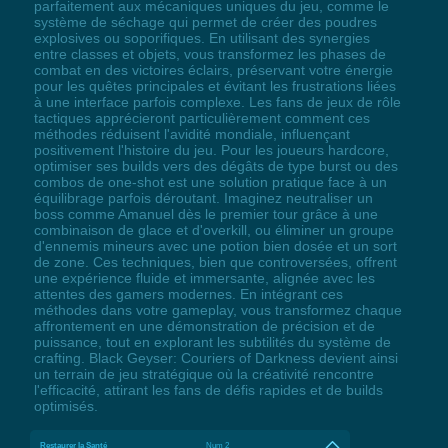
parfaitement aux mécaniques uniques du jeu, comme le
système de séchage qui permet de créer des poudres
explosives ou soporifiques. En utilisant des synergies
entre classes et objets, vous transformez les phases de
combat en des victoires éclairs, préservant votre énergie
pour les quêtes principales et évitant les frustrations liées
à une interface parfois complexe. Les fans de jeux de rôle
tactiques apprécieront particulièrement comment ces
méthodes réduisent l'avidité mondiale, influençant
positivement l'histoire du jeu. Pour les joueurs hardcore,
optimiser ses builds vers des dégâts de type burst ou des
combos de one-shot est une solution pratique face à un
équilibrage parfois déroutant. Imaginez neutraliser un
boss comme Amanuel dès le premier tour grâce à une
combinaison de glace et d'overkill, ou éliminer un groupe
d'ennemis mineurs avec une potion bien dosée et un sort
de zone. Ces techniques, bien que controversées, offrent
une expérience fluide et immersante, alignée avec les
attentes des gamers modernes. En intégrant ces
méthodes dans votre gameplay, vous transformez chaque
affrontement en une démonstration de précision et de
puissance, tout en explorant les subtilités du système de
crafting. Black Geyser: Couriers of Darkness devient ainsi
un terrain de jeu stratégique où la créativité rencontre
l'efficacité, attirant les fans de défis rapides et de builds
optimisés.
Restaurer la Santé
Num 2