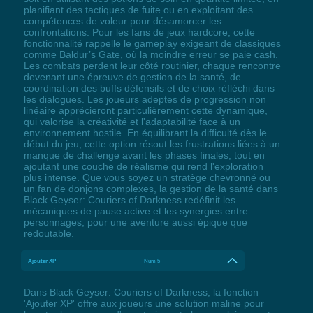
planifiant des tactiques de fuite ou en exploitant des
compétences de voleur pour désamorcer les
confrontations. Pour les fans de jeux hardcore, cette
fonctionnalité rappelle le gameplay exigeant de classiques
comme Baldur’s Gate, où la moindre erreur se paie cash.
Les combats perdent leur côté routinier, chaque rencontre
devenant une épreuve de gestion de la santé, de
coordination des buffs défensifs et de choix réfléchi dans
les dialogues. Les joueurs adeptes de progression non
linéaire apprécieront particulièrement cette dynamique,
qui valorise la créativité et l'adaptabilité face à un
environnement hostile. En équilibrant la difficulté dès le
début du jeu, cette option résout les frustrations liées à un
manque de challenge avant les phases finales, tout en
ajoutant une couche de réalisme qui rend l'exploration
plus intense. Que vous soyez un stratège chevronné ou
un fan de donjons complexes, la gestion de la santé dans
Black Geyser: Couriers of Darkness redéfinit les
mécaniques de pause active et les synergies entre
personnages, pour une aventure aussi épique que
redoutable.
Ajouter XP
Num 5
Dans Black Geyser: Couriers of Darkness, la fonction
'Ajouter XP' offre aux joueurs une solution maline pour