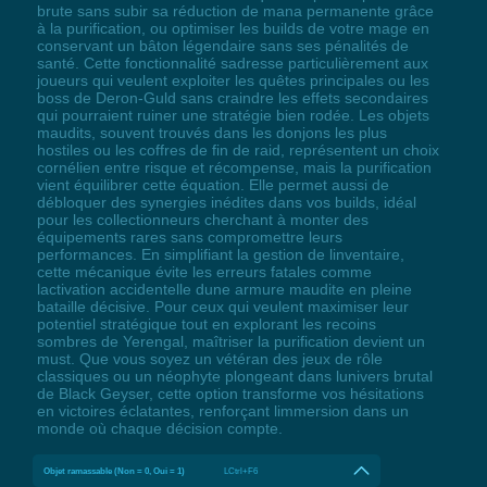
brute sans subir sa réduction de mana permanente grâce
à la purification, ou optimiser les builds de votre mage en
conservant un bâton légendaire sans ses pénalités de
santé. Cette fonctionnalité sadresse particulièrement aux
joueurs qui veulent exploiter les quêtes principales ou les
boss de Deron-Guld sans craindre les effets secondaires
qui pourraient ruiner une stratégie bien rodée. Les objets
maudits, souvent trouvés dans les donjons les plus
hostiles ou les coffres de fin de raid, représentent un choix
cornélien entre risque et récompense, mais la purification
vient équilibrer cette équation. Elle permet aussi de
débloquer des synergies inédites dans vos builds, idéal
pour les collectionneurs cherchant à monter des
équipements rares sans compromettre leurs
performances. En simplifiant la gestion de linventaire,
cette mécanique évite les erreurs fatales comme
lactivation accidentelle dune armure maudite en pleine
bataille décisive. Pour ceux qui veulent maximiser leur
potentiel stratégique tout en explorant les recoins
sombres de Yerengal, maîtriser la purification devient un
must. Que vous soyez un vétéran des jeux de rôle
classiques ou un néophyte plongeant dans lunivers brutal
de Black Geyser, cette option transforme vos hésitations
en victoires éclatantes, renforçant limmersion dans un
monde où chaque décision compte.
Objet ramassable (Non = 0, Oui = 1)
LCtrl+F6