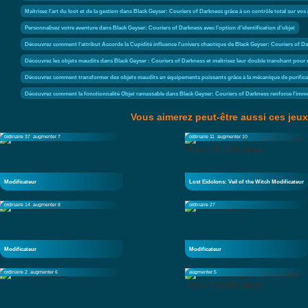
Maîtrisez l'art du loot et de la gestion dans Black Geyser: Couriers of Darkness grâce à un contrôle total sur vos 
Personnalisez votre aventure dans Black Geyser: Couriers of Darkness avec l'option d'identification d'objet
Découvrez comment l'attribut Accorde la Cupidité influence l'univers chaotique de Black Geyser: Couriers of Dar
Découvrez les objets maudits dans Black Geyser : Couriers of Darkness et maîtrisez leur double tranchant pour 
Découvrez comment transformer des objets maudits en équipements puissants grâce à la mécanique de purifica
Découvrez comment la fonctionnalité Objet ramassable dans Black Geyser: Couriers of Darkness renforce l'immer
Vous aimerez peut-être aussi ces jeux
ordinaire 37
augmenter 7
ordinaire 11
augmenter 10
Modificateur
Lost Eidolons: Veil of the Witch Modificateur
ordinaire 14
augmenter 8
ordinaire 27
Modificateur
Modificateur
ordinaire 2
augmenter 6
augmenter 5