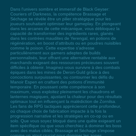
Dans l'univers sombre et immersif de Black Geyser:
Couriers of Darkness, la compétence Brassage et
Séchage se révèle être un pilier stratégique pour les
joueurs souhaitant optimiser leur gameplay. En plongeant
dans les arcanes de cette mécanique, vous débloquez la
capacité de transformer des ingrédients rares, glanés
dans les contrées maudites de Yerengal, en potions de
régénération, en boost d'attributs ou en poudres nuisibles
comme le poison. Cette expertise s'adresse
particulièrement aux gamers adeptes de builds
personnalisés, leur offrant une alternative rentable aux
marchands exigeant des ressources précieuses souvent
difficiles à obtenir. Imaginez-vous survivre à des combats
épiques dans les mines de Deron-Guld grâce à des
concoctions surpuissantes, ou contourner les défis du
Manoir Espen en craftant des potions d'immunité
temporaire. En poussant cette compétence à son
maximum, vous exploitez pleinement les chaudrons et
lanternes magiques, ajustant la chaleur pour des résultats
optimaux tout en influençant la malédiction de Zornilsa.
Les fans de RPG tactiques apprécieront cette profondeur,
où chaque choix de fabrication impacte à la fois la
progression narrative et les stratégies en co-op ou en
solo. Que vous soyez bloqué dans une quête exigeant un
item spécifique ou que vous cherchiez à dominer les boss
avec des malus ciblés, Brassage et Séchage s'impose
comme un atout crucial pour dominer les zones