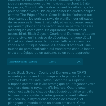
joueurs pragmatiques ou les novices cherchant à éviter
les pièges, 'Oui = 1' affiche directement les attributs, idéal
pour optimiser vos builds ou enchaîner les quêtes épiques
comme The Edge of Dusk. Cette flexibilité s'adresse aux
deux camps : les puristes ravis de planifier leur utilisation
de ressources limitées à Isilbright, et les nouveaux venus
qui veulent plonger dans l'action sans se perdre dans les
mécaniques complexes. En équilibrant immersion et
accessibilité, Black Geyser: Couriers of Darkness s'adapte
à votre style, qu'il s'agisse de décortiquer chaque détail
d'objet non identifié ou de prioriser l'efficacité dans des
zones à haut risque comme le Repaire d'Amanuel. Une
touche de personnalisation qui transforme chaque loot en
choix stratégique ou en aubaine, selon votre approche.
Accorde la Cupidité: [Oui/Non]
LCtrl+F3
Dans Black Geyser: Couriers of Darkness, un CRPG
isométrique qui rend hommage aux légendes du genre
comme Baldur’s Gate, l’attribut Accorde la Cupidité
s’impose comme un levier stratégique pour façonner votre
aventure dans le royaume d’Isilmerald. Quand cette
option est activée, chaque objet équipé ou utilisé amplifie
le niveau de cupidité de votre groupe, attirant l’attention
de Zornilsa, la mystérieuse déesse de l’avarice, et
plongeant le monde dans un chaos croissant. Cette