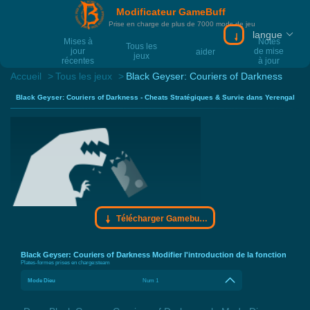
Modificateur GameBuff
Prise en charge de plus de 7000 mods de jeu
langue
Télécharger Gam
Mises à
Notes
Tous les
jour
de mise
aider
jeux
récentes
à jour
Accueil
Tous les jeux
Black Geyser: Couriers of Darkness
Black Geyser: Couriers of Darkness - Cheats Stratégiques & Survie dans Yerengal
Télécharger Gamebuff trainer
Black Geyser: Couriers of Darkness Modifier l'introduction de la fonction
Plates-formes prises en charge:
steam
Mode Dieu
Num 1