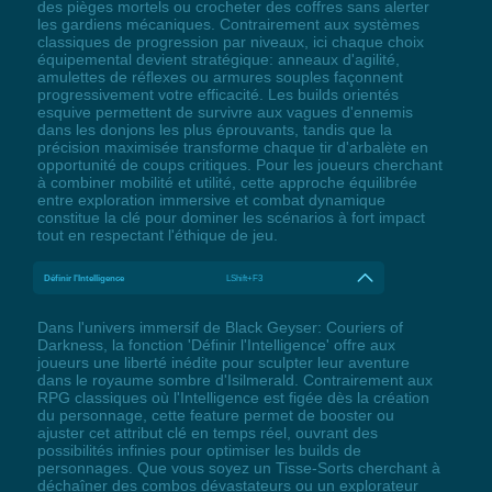
des pièges mortels ou crocheter des coffres sans alerter
les gardiens mécaniques. Contrairement aux systèmes
classiques de progression par niveaux, ici chaque choix
équipemental devient stratégique: anneaux d'agilité,
amulettes de réflexes ou armures souples façonnent
progressivement votre efficacité. Les builds orientés
esquive permettent de survivre aux vagues d'ennemis
dans les donjons les plus éprouvants, tandis que la
précision maximisée transforme chaque tir d'arbalète en
opportunité de coups critiques. Pour les joueurs cherchant
à combiner mobilité et utilité, cette approche équilibrée
entre exploration immersive et combat dynamique
constitue la clé pour dominer les scénarios à fort impact
tout en respectant l'éthique de jeu.
Définir l'Intelligence
LShift+F3
Dans l'univers immersif de Black Geyser: Couriers of
Darkness, la fonction 'Définir l'Intelligence' offre aux
joueurs une liberté inédite pour sculpter leur aventure
dans le royaume sombre d'Isilmerald. Contrairement aux
RPG classiques où l'Intelligence est figée dès la création
du personnage, cette feature permet de booster ou
ajuster cet attribut clé en temps réel, ouvrant des
possibilités infinies pour optimiser les builds de
personnages. Que vous soyez un Tisse-Sorts cherchant à
déchaîner des combos dévastateurs ou un explorateur