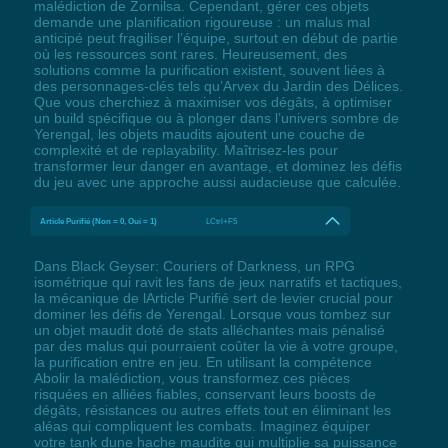
malédiction de Zornilsa. Cependant, gérer ces objets
demande une planification rigoureuse : un malus mal
anticipé peut fragiliser l’équipe, surtout en début de partie
où les ressources sont rares. Heureusement, des
solutions comme la purification existent, souvent liées à
des personnages-clés tels qu’Arvex du Jardin des Délices.
Que vous cherchiez à maximiser vos dégâts, à optimiser
un build spécifique ou à plonger dans l’univers sombre de
Yerengal, les objets maudits ajoutent une couche de
complexité et de replayability. Maîtrisez-les pour
transformer leur danger en avantage, et dominez les défis
du jeu avec une approche aussi audacieuse que calculée.
Article Purifié (Non = 0, Oui = 1)
LCtrl+F5
Dans Black Geyser: Couriers of Darkness, un RPG
isométrique qui ravit les fans de jeux narratifs et tactiques,
la mécanique de lArticle Purifié sert de levier crucial pour
dominer les défis de Yerengal. Lorsque vous tombez sur
un objet maudit doté de stats alléchantes mais pénalisé
par des malus qui pourraient coûter la vie à votre groupe,
la purification entre en jeu. En utilisant la compétence
Abolir la malédiction, vous transformez ces pièces
risquées en alliées fiables, conservant leurs boosts de
dégâts, résistances ou autres effets tout en éliminant les
aléas qui compliquent les combats. Imaginez équiper
votre tank dune hache maudite qui multiplie sa puissance