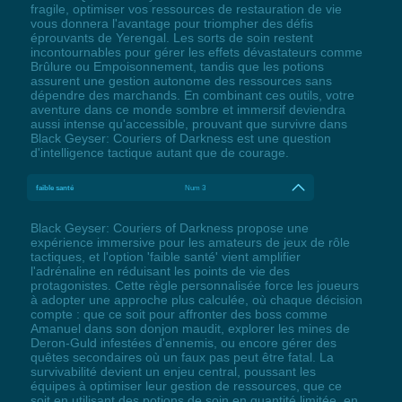
fragile, optimiser vos ressources de restauration de vie
vous donnera l'avantage pour triompher des défis
éprouvants de Yerengal. Les sorts de soin restent
incontournables pour gérer les effets dévastateurs comme
Brûlure ou Empoisonnement, tandis que les potions
assurent une gestion autonome des ressources sans
dépendre des marchands. En combinant ces outils, votre
aventure dans ce monde sombre et immersif deviendra
aussi intense qu'accessible, prouvant que survivre dans
Black Geyser: Couriers of Darkness est une question
d'intelligence tactique autant que de courage.
faible santé
Num 3
Black Geyser: Couriers of Darkness propose une
expérience immersive pour les amateurs de jeux de rôle
tactiques, et l'option 'faible santé' vient amplifier
l'adrénaline en réduisant les points de vie des
protagonistes. Cette règle personnalisée force les joueurs
à adopter une approche plus calculée, où chaque décision
compte : que ce soit pour affronter des boss comme
Amanuel dans son donjon maudit, explorer les mines de
Deron-Guld infestées d'ennemis, ou encore gérer des
quêtes secondaires où un faux pas peut être fatal. La
survivabilité devient un enjeu central, poussant les
équipes à optimiser leur gestion de ressources, que ce
soit en utilisant des potions de soin en quantité limitée, en