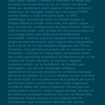
Dans Black Geyser: Couriers of Darkness, le Mode Dieu
révolutionne l'expérience de jeu en offrant une liberté
totale aux aventuriers osant explorer l'univers sombre et
mystérieux de Yerengal. Inspiré des classiques CRPG
comme Baldur’s Gate et Icewind Dale, ce RPG
isométrique vous plonge dans un monde ravagé où
chaque décision compte, mais avec une option unique
pour annuler les conséquences les plus brutales. Grâce à
cette fonctionnalité, votre groupe de cinq personnages ou
vos protagonistes solo deviennent véritablement
Invincibilité, résistant à tous les assauts ennemis et aux
pièges environnementaux, qu'il s'agisse des embuscades
de la Cité de fer ou des tempêtes magiques des Terres
hurlantes. Cela permet aux joueurs de se concentrer sur
l'essentiel : maîtriser les mécaniques complexes, tester
des builds comme les invocations de Nécromancien ou les
combos de Tisseur de sorts, et savourer l'épopée
narrative centrée sur la malédiction de l’avidité sans
interruption. Les fans de challenges tactiques
apprécieront de pouvoir analyser les schémas d'attaque
des boss du chapitre 5, La Lune sombre, ou des monstres
de Deron-Guld, tout en préservant leurs potions de soin et
parchemins rares, surtout dans des zones exigeantes
comme la Vallée des arbres chantants. Parfait pour les
noobs luttant contre la courbe d'apprentissage abrupte ou
les vétérans souhaitant optimiser leur run, ce Mode Dieu
transforme chaque session en une opportunité de
découvertes, que ce soit pour dénicher des secrets