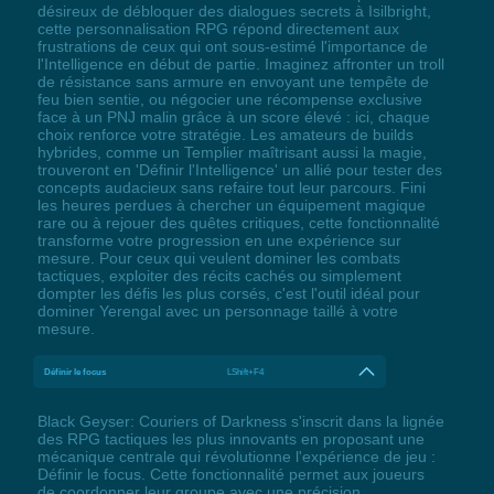
désireux de débloquer des dialogues secrets à Isilbright,
cette personnalisation RPG répond directement aux
frustrations de ceux qui ont sous-estimé l'importance de
l'Intelligence en début de partie. Imaginez affronter un troll
de résistance sans armure en envoyant une tempête de
feu bien sentie, ou négocier une récompense exclusive
face à un PNJ malin grâce à un score élevé : ici, chaque
choix renforce votre stratégie. Les amateurs de builds
hybrides, comme un Templier maîtrisant aussi la magie,
trouveront en 'Définir l'Intelligence' un allié pour tester des
concepts audacieux sans refaire tout leur parcours. Fini
les heures perdues à chercher un équipement magique
rare ou à rejouer des quêtes critiques, cette fonctionnalité
transforme votre progression en une expérience sur
mesure. Pour ceux qui veulent dominer les combats
tactiques, exploiter des récits cachés ou simplement
dompter les défis les plus corsés, c'est l'outil idéal pour
dominer Yerengal avec un personnage taillé à votre
mesure.
Définir le focus
LShift+F4
Black Geyser: Couriers of Darkness s'inscrit dans la lignée
des RPG tactiques les plus innovants en proposant une
mécanique centrale qui révolutionne l'expérience de jeu :
Définir le focus. Cette fonctionnalité permet aux joueurs
de coordonner leur groupe avec une précision