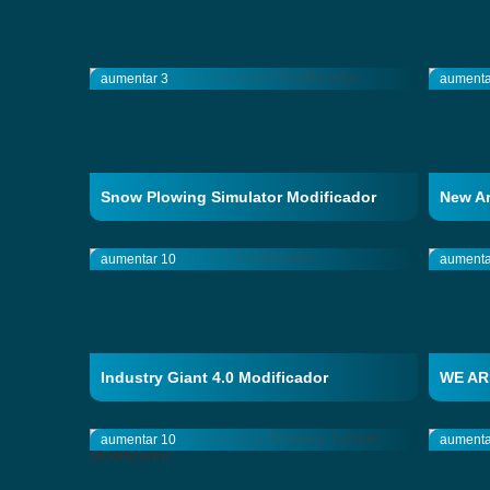
aumentar 3
aumenta
Snow Plowing Simulator Modificador
New Ar
aumentar 10
aumenta
Industry Giant 4.0 Modificador
WE AR
aumentar 10
aumenta