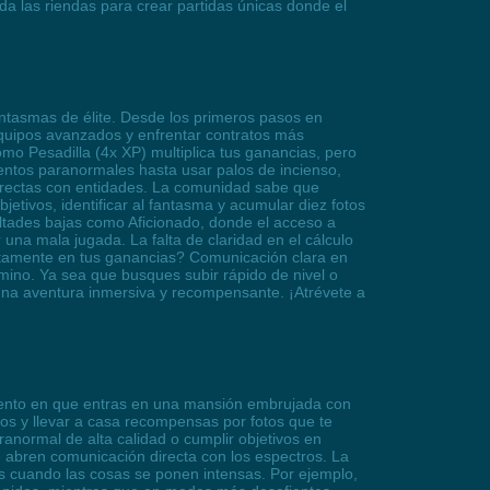
 da las riendas para crear partidas únicas donde el
antasmas de élite. Desde los primeros pasos en
quipos avanzados y enfrentar contratos más
omo Pesadilla (4x XP) multiplica tus ganancias, pero
ventos paranormales hasta usar palos de incienso,
directas con entidades. La comunidad sabe que
etivos, identificar al fantasma y acumular diez fotos
ultades bajas como Aficionado, donde el acceso a
na mala jugada. La falta de claridad en el cálculo
ectamente en tus ganancias? Comunicación clara en
amino. Ya sea que busques subir rápido de nivel o
 una aventura inmersiva y recompensante. ¡Atrévete a
mento en que entras en una mansión embrujada con
tos y llevar a casa recompensas por fotos que te
ranormal de alta calidad o cumplir objetivos en
 abren comunicación directa con los espectros. La
es cuando las cosas se ponen intensas. Por ejemplo,