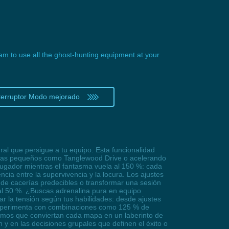
eam to use all the ghost-hunting equipment at your
terruptor Modo mejorado
al que persigue a tu equipo. Esta funcionalidad
 mapas pequeños como Tanglewood Drive o acelerando
 jugador mientras el fantasma vuela al 150 %: cada
cia entre la supervivencia y la locura. Los ajustes
a de cacerías predecibles o transformar una sesión
 al 50 %. ¿Buscas adrenalina pura en equipo
 la tensión según tus habilidades: desde ajustes
 Experimenta con combinaciones como 125 % de
remos que conviertan cada mapa en un laberinto de
 y en las decisiones grupales que definen el éxito o