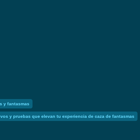
es y fantasmas
ivos y pruebas que elevan tu experiencia de caza de fantasmas