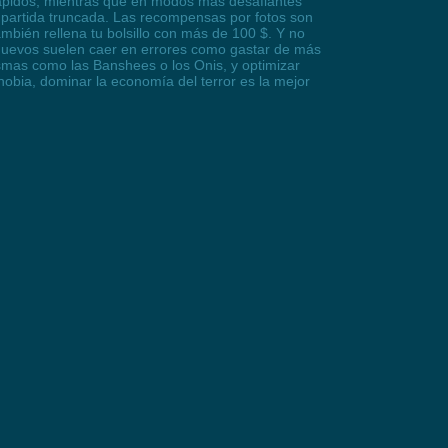
ápidos, mientras que en modos más desafiantes
a partida truncada. Las recompensas por fotos son
mbién rellena tu bolsillo con más de 100 $. Y no
los nuevos suelen caer en errores como gastar de más
asmas como las Banshees o los Onis, y optimizar
obia, dominar la economía del terror es la mejor