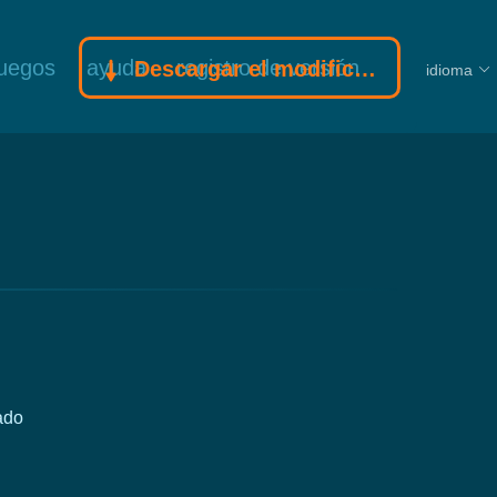
juegos
ayuda
registro de versión
Descargar el modificador Gamebuff
idioma
ado