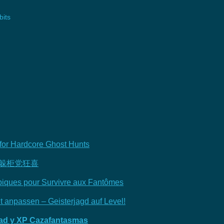
bits
or Hardcore Ghost Hunts
 躲柜党狂喜
iques pour Survivre aux Fantômes
 anpassen – Geisterjagd auf Level!
ad y XP Cazafantasmas