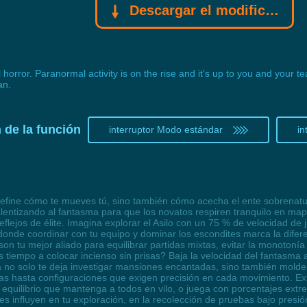
Descargar el modificador Gamebuff
orror. Paranormal activity is on the rise and it’s up to you and your t
an.
 de la función
interruptor Modo estándar
in
efine cómo te mueves tú, sino también cómo acecha el ente sobrenatur
a ralentizando al fantasma para que los novatos respiren tranquilo en
eflejos de élite. Imagina explorar el Asilo con un 75 % de velocidad de
onde coordinar con tu equipo y dominar los escondites marca la diferen
son tu mejor aliado para equilibrar partidas mixtas, evitar la monotoní
 tiempo a colocar incienso sin prisas? Baja la velocidad del fantasma
o solo te deja investigar mansiones encantadas, sino también moldear
vas hasta configuraciones que exigen precisión en cada movimiento.
equilibrio que mantenga a todos en vilo, o juega con porcentajes ext
s influyen en tu exploración, en la recolección de pruebas bajo presión