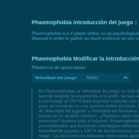
Phasmophobia introducción del juego：
Phasmophobia is a 4 player online co-op psychological h
disposal in order to gather as much evidence as you c
Phasmophobia Modificar la introducción
Plataforma de apoyo:
steam
Velocidad del juego
NUM1
En Phasmophobia, la Velocidad del juego no solo d
permite adaptar la experiencia a tu estilo, ya se
tu personaje al 150 % para esquivar cacerías con r
paso se convierte en una carrera contra el miedo, d
de Velocidad del jugador y Velocidad del fantasma 
casual en un desafío extremo. ¿Prefieres darle más
veteranos? Acelera todo al máximo. Phasmophobia n
personalizados que favorecen estrategias defensi
velocidad de jugador y 100 % de fantasma para un 
riesgo. La clave está en entender cómo estos ajuste