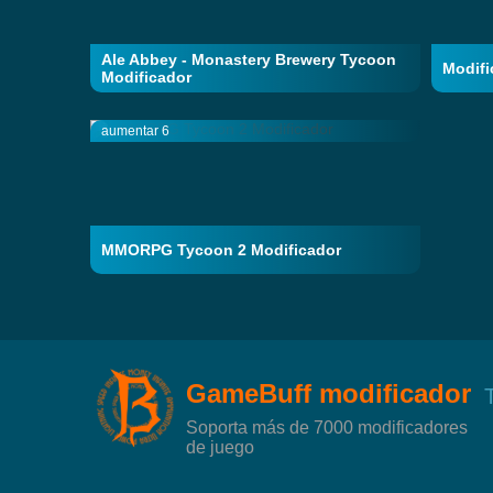
Ale Abbey - Monastery Brewery Tycoon
Modifi
Modificador
aumentar 6
MMORPG Tycoon 2 Modificador
GameBuff modificador
Soporta más de 7000 modificadores
de juego