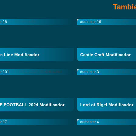
Tambié
r 18
aumentar 16
c Line Modificador
Castle Craft Modificador
r 101
aumentar 3
E FOOTBALL 2024 Modificador
Lord of Rigel Modificador
r 17
aumentar 4