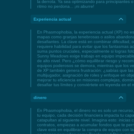
la derrota. Ya sea optimizando para principiantes o
ritmo no perdona... ¡ni aburre!
Experiencia actual
En Phasmophobia, la experiencia actual (XP) no es
mapas como granjas tenebrosas o asilos abandonad
desafiantes. La clave está en combinar dificultad, 
requiere habilidad para evitar que los fantasmas 
suma puntos cruciales, especialmente si logras fo
Sunny Meadows exige trabajo en equipo impecable pa
de alto nivel. Pero ¿cómo equilibrar riesgo y reco
equipos poderosos se demora, mientras que los vete
de XP también genera frustración: ¿sabías que las
multijugador, asignación de roles y enfoque en obje
mejorar tu eficiencia en misiones complejas, domin
desafiar tus límites y conviértete en leyenda en 
dinero
En Phasmophobia, el dinero no es solo un recurso
tu equipo, cada decisión financiera impacta tu cap
catapultan al siguiente nivel. Imagina esto: inicia
contratos, empiezas a acumular fondos que te perm
clave está en equilibrar la compra de equipo con l