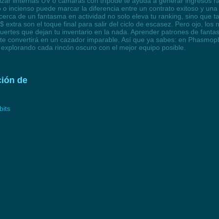
ar linternas UV o cámaras con trípode te ayuda a generar ingresos r
 o incienso puede marcar la diferencia entre un contrato exitoso y un
cerca de un fantasma en actividad no solo eleva tu ranking, sino que ta
 $ extra son el toque final para salir del ciclo de escasez. Pero ojo, 
 muertes que dejan tu inventario en la nada. Aprender patrones de fant
 te convertirá en un cazador imparable. Así que ya sabes: en Phasmoph
 explorando cada rincón oscuro con el mejor equipo posible.
ión de
bits