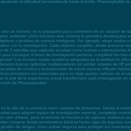
 ajustando la dificultad personalizada hasta el límite, Phasmophobia te
 solo un número: es tu pasaporte para convertirte en un cazador de f
os, entender cómo funciona este sistema te permitirá desbloquear e
objetivos y pruebas de manera inteligente. Por ejemplo, elegir modos c
acaben con tu investigación. Cada objetivo cumplido, desde provocar e
tos de 3 estrellas que capturan pruebas como huesos o interacciones 
ra conseguir el bono de investigación perfecta: completar los tres obj
mpensa? Los novatos suelen quedarse atrapados en la lentitud de dific
ranos buscan optimizar multiplicadores sin perder mitades de XP por u
 pruebas de cordura y la exploración de zonas oscuras influyen indir
tivos prioritarios son esenciales para no dejar puntos valiosos en el c
ar el arte de la experiencia actual transformará cada investigación en
el mundo de Phasmophobia!
, es la vida de tu aventura como cazador de fantasmas. Desde el mo
acidad para adquirir equipo de investigación esencial, completar contra
s con cero dólares, pero al dominar la mecánica de capturar evidencia pa
iten comprar desde termómetros básicos hasta cajas de espíritus que
a gestión de riesgos, como activar seguros para proteger tus inversion