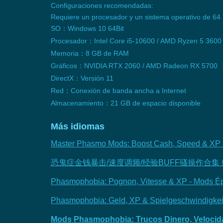
Configuraciones recomendadas:
Requiere un procesador y un sistema operativo de 64 
SO：Windows 10 64Bit
Procesador：Intel Core i5-10600 / AMD Ryzen 5 3600
Memoria：8 GB de RAM
Gráficos：NVIDIA RTX 2060 / AMD Radeon RX 5700
DirectX：Versión 11
Red：Conexión de banda ancha a Internet
Almacenamiento：21 GB de espacio disponible
Más idiomas
Master Phasmo Mods: Boost Cash, Speed & XP f
恐鬼症金钱暴击/速度调频/经验BUFF骚操作合集
Phasmophobia: Pognon, Vitesse & XP - Mods Ép
Phasmophobia: Geld, XP & Spielgeschwindigkeit
Mods Phasmophobia: Trucos Dinero, Velocid