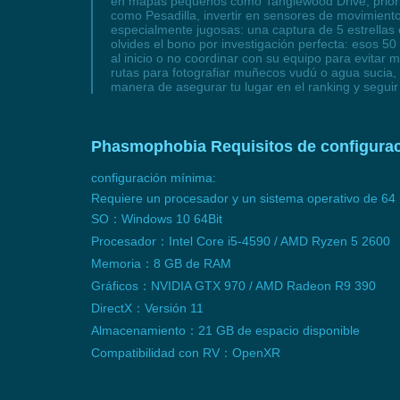
en mapas pequeños como Tanglewood Drive, prioriz
como Pesadilla, invertir en sensores de movimiento
especialmente jugosas: una captura de 5 estrellas 
olvides el bono por investigación perfecta: esos 50
al inicio o no coordinar con su equipo para evitar
rutas para fotografiar muñecos vudú o agua sucia,
manera de asegurar tu lugar en el ranking y seguir
Phasmophobia Requisitos de configurac
configuración mínima:
Requiere un procesador y un sistema operativo de 64 
SO：Windows 10 64Bit
Procesador：Intel Core i5-4590 / AMD Ryzen 5 2600
Memoria：8 GB de RAM
Gráficos：NVIDIA GTX 970 / AMD Radeon R9 390
DirectX：Versión 11
Almacenamiento：21 GB de espacio disponible
Compatibilidad con RV：OpenXR