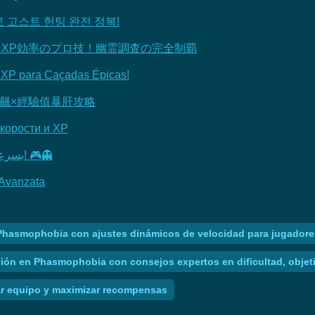
트로 고스트 헌팅 완전 정복!
調整・XP効率のプロ技！幽霊調査の完全制覇
 XP para Caçadas Épicas!
飆×經驗值暴肝攻略
корости и XP
Phasmophobia: أقوى حيل تجميع المال وزيادة XP بسرعة! 🎮👻
 Avanzata
n Phasmophobia con ajustes dinámicos de velocidad para jugador
sión en Phasmophobia con consejos expertos en dificultad, objet
r equipo y maximizar recompensas