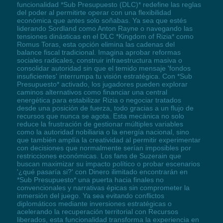
funcionalidad *Sub Presupuesto (DLC)* redefine las reglas
del poder al permitirte operar con una flexibilidad
económica que antes solo soñabas. Ya sea que estés
liderando Sordland como Anton Rayne o navegando las
tensiones dinásticas en el DLC *Kingdom of Rizia* como
Romus Toras, esta opción elimina las cadenas del
balance fiscal tradicional. Imagina aprobar reformas
sociales radicales, construir infraestructura masiva o
consolidar autoridad sin que el temido mensaje 'fondos
insuficientes' interrumpa tu visión estratégica. Con *Sub
Presupuesto* activado, los jugadores pueden explorar
caminos alternativos como financiar una central
energética para estabilizar Rizia o negociar tratados
desde una posición de fuerza, todo gracias a un flujo de
recursos que nunca se agota. Esta mecánica no solo
reduce la frustración de gestionar múltiples variables
como la autoridad nobiliaria o la energía nacional, sino
que también amplía la creatividad al permitir experimentar
con decisiones que normalmente serían imposibles por
restricciones económicas. Los fans de Suzerain que
buscan maximizar su impacto político o probar escenarios
'¿qué pasaría si?' con Dinero ilimitado encontrarán en
*Sub Presupuesto* una puerta hacia finales no
convencionales y narrativas épicas sin comprometer la
inmersión del juego. Ya sea evitando conflictos
diplomáticos mediante inversiones estratégicas o
acelerando la recuperación territorial con Recursos
liberados, esta funcionalidad transforma la experiencia en