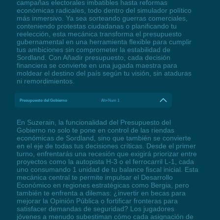
campañas electorales imbatibles hasta reformas
económicas radicales, todo dentro del simulador político
más inmersivo. Ya sea sorteando guerras comerciales,
conteniendo protestas ciudadanas o planificando tu
reelección, esta mecánica transforma el presupuesto
gubernamental en una herramienta flexible para cumplir
tus ambiciones sin comprometer la estabilidad de
Sordland. Con Añadir presupuesto, cada decisión
financiera se convierte en una jugada maestra para
moldear el destino del país según tu visión, sin ataduras
ni remordimientos.
Presupuesto del Gobierno
Alt+Num 1
En Suzerain, la funcionalidad del Presupuesto del
Gobierno no solo te pone en control de las riendas
económicas de Sordland, sino que también se convierte
en el eje de todas tus decisiones críticas. Desde el primer
turno, enfrentarás una recesión que exigirá priorizar entre
proyectos como la autopista H-3 o el ferrocarril L-1, cada
uno consumando 1 unidad de tu balance fiscal inicial. Esta
mecánica central te permite impulsar el Desarrollo
Económico en regiones estratégicas como Bergia, pero
también te enfrenta a dilemas: ¿invertir en becas para
mejorar la Opinión Pública o fortificar fronteras para
satisfacer demandas de seguridad? Los jugadores
jóvenes a menudo subestiman cómo cada asignación de