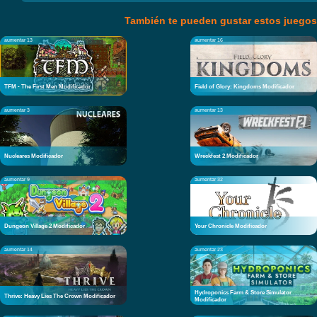
También te pueden gustar estos juegos
aumentar 13
aumentar 16
TFM - The First Men Modificador
Field of Glory: Kingdoms Modificador
aumentar 3
aumentar 13
Nucleares Modificador
Wreckfest 2 Modificador
aumentar 9
aumentar 32
Dungeon Village 2 Modificador
Your Chronicle Modificador
aumentar 14
aumentar 23
Hydroponics Farm & Store Simulator
Thrive: Heavy Lies The Crown Modificador
Modificador