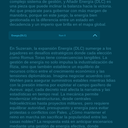
complejo sistema de gestión, y Añadir Energía (DLC) es
una pieza que puede inclinar la balanza hacia la victoria.
Así que prepárate para gobernar con más margen de
maniobra, porque en este juego, la energía bien
gestionada es la diferencia entre un estado en
decadencia y un imperio que brilla en el mapa global.
Energía (DLC)
Num 8
En Suzerain, la expansión Energía (DLC) sumerge a los
jugadores en desafíos estratégicos donde cada elección
como Romus Toras tiene consecuencias tangibles. La
gestión de energía no solo impulsa la industrialización de
Rizia, sino que también establece un equilibrio de
recursos crítico entre el crecimiento económico y las
tensiones diplomáticas. Imagina negociar acuerdos con
Wehlen para asegurar suministros estables mientras lidias
con la presión interna por explotar el campo gasífero de
Aureus: aquí, cada decreto real afecta la narrativa y las
estadísticas en tiempo real. La mecánica permite
modernizar infraestructuras, desde centrales
hidroeléctricas hasta proyectos militares, pero requiere
equilibrar autoridad, presupuesto y energía para evitar
protestas o conflictos con Pales. ¿Cómo mantener el
reino en marcha sin sacrificar la popularidad entre las
casas nobles? La respuesta está en anticipar escenarios
mediante una gestión de energía efectiva, donde