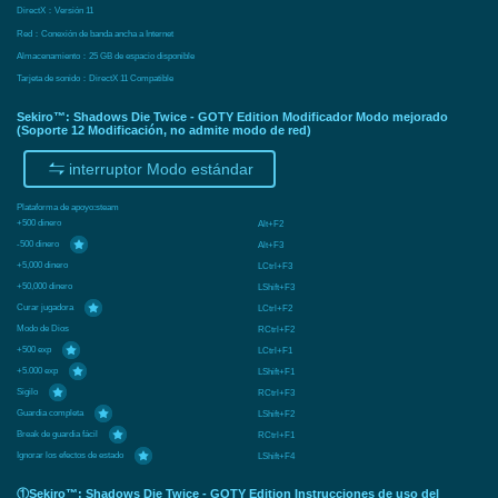
DirectX：Versión 11
Red：Conexión de banda ancha a Internet
Almacenamiento：25 GB de espacio disponible
Tarjeta de sonido：DirectX 11 Compatible
Sekiro™: Shadows Die Twice - GOTY Edition Modificador Modo mejorado
(Soporte 12 Modificación, no admite modo de red)
interruptor Modo estándar
Plataforma de apoyo:
steam
+500 dinero
Alt+F2
-500 dinero
Alt+F3
+5,000 dinero
LCtrl+F3
+50,000 dinero
LShift+F3
Curar jugadora
LCtrl+F2
Modo de Dios
RCtrl+F2
+500 exp
LCtrl+F1
+5.000 exp
LShift+F1
Sigilo
RCtrl+F3
Guardia completa
LShift+F2
Break de guardia fácil
RCtrl+F1
Ignorar los efectos de estado
LShift+F4
①Sekiro™: Shadows Die Twice - GOTY Edition Instrucciones de uso del