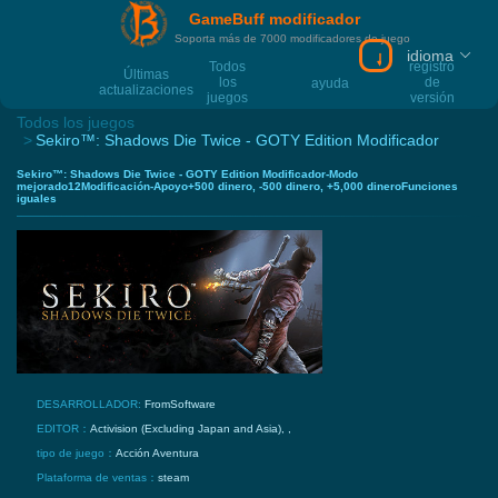
GameBuff modificador
Soporta más de 7000 modificadores de juego
idioma
Descargar el mo
Todos
registro
Últimas
los
de
ayuda
actualizaciones
juegos
versión
Todos los juegos
Sekiro™: Shadows Die Twice - GOTY Edition Modificador
Sekiro™: Shadows Die Twice - GOTY Edition Modificador-Modo
mejorado12Modificación-Apoyo+500 dinero, -500 dinero, +5,000 dineroFunciones
iguales
DESARROLLADOR:
FromSoftware
EDITOR：
Activision (Excluding Japan and Asia), ,
tipo de juego：
Acción
Aventura
Plataforma de ventas：
steam