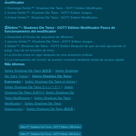
modificador
1.Descargar Sekiro™: Shadows Die Twice - GOTY Edition Modificador
2.Activar Sekiro™: Shadows Die Twice - GOTY Edition Juegos
3.Activar Sekiro™: Shadows Die Twice - GOTY Edition Modificador
②Sekiro™: Shadows Die Twice - GOTY Edition Modificador Pasos de
funcionamiento del modificador
1.Desactivar el Centro de seguridad de Windows
2.ejecute Sekiro™: Shadows Die Twice - GOTY Edition Juegos
3.Sekiro™: Shadows Die Twice - GOTY Edition Después de que se esté ejecutando el
juego, haz clic en el botón de inicio
4.La función entra en vigor después de una activación exitosa
5.Los interruptores de función se pueden controlar mediante teclas de acceso rápido
Más idiomas
Sekiro Shadows Die Twice 修改器
|
Sekiro Shadows
Die Twice Trainer
|
Sekiro Shadows Die Twice
Entrenador
|
Sekiro Shadows Die Twice et triches
|
Sekiro Shadows Die Twice のトレーナー
|
Sekiro
Shadows Die Twice 트레이너
Sekiro Shadows Die
Twice Modificatore
|
Sekiro Shadows Die Twice
Modificador
|
Sekiro Shadows Die Twice
Изменитель
|
Sekiro Shadows Die Twice 修改器
|
Sekiro™: Shadows Die Twice - GOTY Edition +500 dinero
Sekiro™: Shadows Die Twice - GOTY Edition -500 dinero