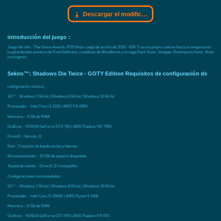
Descargar el modificador Gamebuff
introducción del juego：
Juego del año - The Game Awards 2019 Mejor juego de acción de 2019 - IGN Traza tu propio camino hacia la venganza en
la galardonada aventura de FromSoftware, creadores de Bloodborne y la saga Dark Souls. Véngate. Restituye tu honor. Mata
con ingenio.
Sekiro™: Shadows Die Twice - GOTY Edition Requisitos de configuración de
configuración mínima:
SO *：Windows 7 64-bit | Windows 8 64-bit | Windows 10 64-bit
Procesador：Intel Core i3-2100 | AMD FX-6300
Memoria：4 GB de RAM
Gráficos：NVIDIA GeForce GTX 760 | AMD Radeon HD 7950
DirectX：Versión 11
Red：Conexión de banda ancha a Internet
Almacenamiento：25 GB de espacio disponible
Tarjeta de sonido：DirectX 11 Compatible
Configuraciones recomendadas:
SO *：Windows 7 64-bit | Windows 8 64-bit | Windows 10 64-bit
Procesador：Intel Core i5-2500K | AMD Ryzen 5 1400
Memoria：8 GB de RAM
Gráficos：NVIDIA GeForce GTX 970 | AMD Radeon RX 570