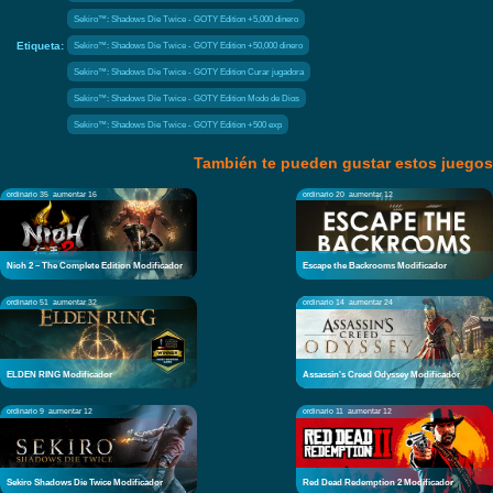
Sekiro™: Shadows Die Twice - GOTY Edition +5,000 dinero
Etiqueta:
Sekiro™: Shadows Die Twice - GOTY Edition +50,000 dinero
Sekiro™: Shadows Die Twice - GOTY Edition Curar jugadora
Sekiro™: Shadows Die Twice - GOTY Edition Modo de Dios
Sekiro™: Shadows Die Twice - GOTY Edition +500 exp
También te pueden gustar estos juegos
ordinario 35
aumentar 16
ordinario 20
aumentar 12
Nioh 2 – The Complete Edition Modificador
Escape the Backrooms Modificador
ordinario 51
aumentar 32
ordinario 14
aumentar 24
ELDEN RING Modificador
Assassin's Creed Odyssey Modificador
ordinario 9
aumentar 12
ordinario 11
aumentar 12
Sekiro Shadows Die Twice Modificador
Red Dead Redemption 2 Modificador