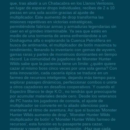
que, tras abatir a un Chatacabra en los Llanos Ventosos,
en lugar de esperar drops individuales, recibes de 2 a 10
piezas en una sola acción gracias al ajuste de
multiplicador. Este aumento de drop transforma las
misiones repetitivas en victorias estratégicas,
permitiéndote fabricar armas y armaduras legendarias sin
caer en el grindeo interminable. Ya sea que estés en
medio de una tormenta de arena enfrentándote a un
Doshaguma alfa o explorando la Cuenca Petrolífera en
busca de antimanita, el multiplicador de botín maximiza tu
rendimiento, llenando tu inventario con gemas de wyvern,
garras raras y partes de monstruos dominantes en tiempo
récord. La comunidad de jugadores de Monster Hunter
Wilds sabe que la paciencia tiene un límite: ¿quién quiere
cazar al mismo boss cinco veces por una sola gema? Con
esta innovación, cada cacería épica se traduce en un
farmeo de recursos inteligente, dejando más tiempo para
explorar paisajes dinámicos, perfeccionar combos o unirte
a otros cazadores en desafíos cooperativos. Y cuando el
Espectro Blanco te deje K.O., no tendrás que preocuparte
por acumular materiales desde cero. Desde los veteranos
de PC hasta los jugadores de consola, el ajuste de
multiplicador se convierte en tu aliado silencioso para
mantener el ritmo de aventura. Así que si buscas 'Monster
Hunter Wilds aumento de drop', 'Monster Hunter Wilds
multiplicador de botín' o 'Monster Hunter Wilds farmeo de
recursos', esta función es tu pasaporte para cazar,
mejorar y repetir sin perder la emoción. ¡Haz que cada