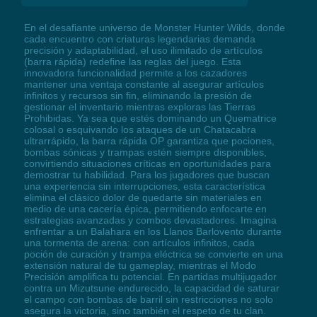
En el desafiante universo de Monster Hunter Wilds, donde
cada encuentro con criaturas legendarias demanda
precisión y adaptabilidad, el uso ilimitado de artículos
(barra rápida) redefine las reglas del juego. Esta
innovadora funcionalidad permite a los cazadores
mantener una ventaja constante al asegurar artículos
infinitos y recursos sin fin, eliminando la presión de
gestionar el inventario mientras exploras las Tierras
Prohibidas. Ya sea que estés dominando un Quematrice
colosal o esquivando los ataques de un Chatacabra
ultrarrápido, la barra rápida OP garantiza que pociones,
bombas sónicas y trampas estén siempre disponibles,
convirtiendo situaciones críticas en oportunidades para
demostrar tu habilidad. Para los jugadores que buscan
una experiencia sin interrupciones, esta característica
elimina el clásico dolor de quedarte sin materiales en
medio de una cacería épica, permitiendo enfocarte en
estrategias avanzadas y combos devastadores. Imagina
enfrentar a un Balahara en los Llanos Barlovento durante
una tormenta de arena: con artículos infinitos, cada
poción de curación y trampa eléctrica se convierte en una
extensión natural de tu gameplay, mientras el Modo
Precisión amplifica tu potencial. En partidas multijugador
contra un Mizutsune endurecido, la capacidad de saturar
el campo con bombas de barril sin restricciones no solo
asegura la victoria, sino también el respeto de tu clan.