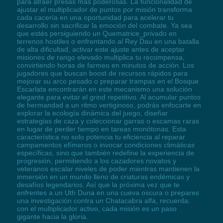
para atraer presas más poderosas. La funcionalidad de
ajustar el multiplicador de puntos por misión transforma
cada cacería en una oportunidad para acelerar tu
desarrollo sin sacrificar la emoción del combate. Ya sea
que estés persiguiendo un Quematrice_privado en
terrenos hostiles o enfrentando al Rey Dau en una batalla
de alta dificultad, activar este ajuste antes de aceptar
misiones de rango elevado multiplica tu recompensa,
convirtiendo horas de farmeo en minutos de acción. Los
jugadores que buscan boost de recursos rápidos para
mejorar su arco pesado o preparar trampas en el Bosque
Escarlata encontrarán en este mecanismo una solución
elegante para evitar el grind repetitivo. Al acumular puntos
de hermandad a un ritmo vertiginoso, podrás enfocarte en
explorar la ecología dinámica del juego, diseñar
estrategias de caza y coleccionar garras o escamas raras
en lugar de perder tiempo en tareas monótonas. Esta
característica no solo potencia tu eficiencia al reparar
campamentos efímeros o invocar condiciones climáticas
específicas, sino que también redefine la experiencia de
progresión, permitiendo a los cazadores novatos y
veteranos escalar niveles de poder mientras mantienen la
inmersión en un mundo lleno de criaturas endémicas y
desafíos legendarios. Así que la próxima vez que te
enfrentes a un Uth Duna en una cueva oscura o prepares
una investigación contra un Chatacabra alfa, recuerda:
con el multiplicador activo, cada misión es un paso
gigante hacia la gloria.