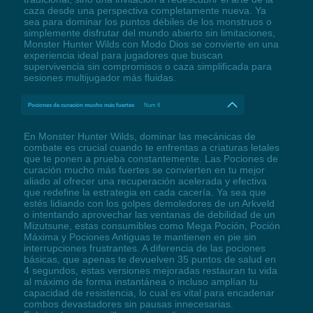
caza desde una perspectiva completamente nueva. Ya
sea para dominar los puntos débiles de los monstruos o
simplemente disfrutar del mundo abierto sin limitaciones,
Monster Hunter Wilds con Modo Dios se convierte en una
experiencia ideal para jugadores que buscan
supervivencia sin compromisos o caza simplificada para
sesiones multijugador más fluidas.
Pociones de curación mucho más fuertes
Num 6
En Monster Hunter Wilds, dominar las mecánicas de
combate es crucial cuando te enfrentas a criaturas letales
que te ponen a prueba constantemente. Las Pociones de
curación mucho más fuertes se convierten en tu mejor
aliado al ofrecer una recuperación acelerada y efectiva
que redefine la estrategia en cada cacería. Ya sea que
estés lidiando con los golpes demoledores de un Arkveld
o intentando aprovechar las ventanas de debilidad de un
Mizutsune, estas consumibles como Mega Poción, Poción
Máxima y Pociones Antiguas te mantienen en pie sin
interrupciones frustrantes. A diferencia de las pociones
básicas, que apenas te devuelven 35 puntos de salud en
4 segundos, estas versiones mejoradas restauran tu vida
al máximo de forma instantánea o incluso amplían tu
capacidad de resistencia, lo cual es vital para encadenar
combos devastadores sin pausas innecesarias.