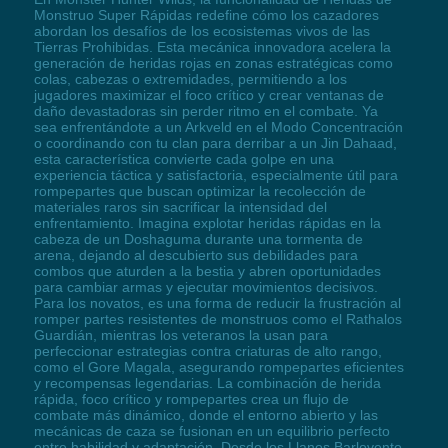
Monstruo Super Rápidas redefine cómo los cazadores
abordan los desafíos de los ecosistemas vivos de las
Tierras Prohibidas. Esta mecánica innovadora acelera la
generación de heridas rojas en zonas estratégicas como
colas, cabezas o extremidades, permitiendo a los
jugadores maximizar el foco crítico y crear ventanas de
daño devastadoras sin perder ritmo en el combate. Ya
sea enfrentándote a un Arkveld en el Modo Concentración
o coordinando con tu clan para derribar a un Jin Dahaad,
esta característica convierte cada golpe en una
experiencia táctica y satisfactoria, especialmente útil para
rompepartes que buscan optimizar la recolección de
materiales raros sin sacrificar la intensidad del
enfrentamiento. Imagina explotar heridas rápidas en la
cabeza de un Doshaguma durante una tormenta de
arena, dejando al descubierto sus debilidades para
combos que aturden a la bestia y abren oportunidades
para cambiar armas y ejecutar movimientos decisivos.
Para los novatos, es una forma de reducir la frustración al
romper partes resistentes de monstruos como el Rathalos
Guardián, mientras los veteranos la usan para
perfeccionar estrategias contra criaturas de alto rango,
como el Gore Magala, asegurando rompepartes eficientes
y recompensas legendarias. La combinación de herida
rápida, foco crítico y rompepartes crea un flujo de
combate más dinámico, donde el entorno abierto y las
mecánicas de caza se fusionan en un equilibrio perfecto
entre habilidad y adaptación. Desde los Llanos Barlovento