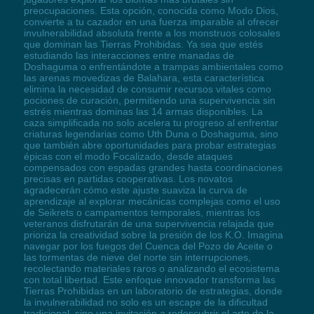
preocupaciones. Esta opción, conocida como Modo Dios,
convierte a tu cazador en una fuerza imparable al ofrecer
invulnerabilidad absoluta frente a los monstruos colosales
que dominan las Tierras Prohibidas. Ya sea que estés
estudiando las interacciones entre manadas de
Doshaguma o enfrentándote a trampas ambientales como
las arenas movedizas de Balahara, esta característica
elimina la necesidad de consumir recursos vitales como
pociones de curación, permitiendo una supervivencia sin
estrés mientras dominas las 14 armas disponibles. La
caza simplificada no solo acelera tu progreso al enfrentar
criaturas legendarias como Uth Duna o Doshaguma, sino
que también abre oportunidades para probar estrategias
épicas con el modo Focalizado, desde ataques
compensados con espadas grandes hasta coordinaciones
precisas en partidas cooperativas. Los novatos
agradecerán cómo este ajuste suaviza la curva de
aprendizaje al explorar mecánicas complejas como el uso
de Seikrets o campamentos temporales, mientras los
veteranos disfrutarán de una supervivencia relajada que
prioriza la creatividad sobre la presión de los K.O. Imagina
navegar por los fuegos del Cuenca del Pozo de Aceite o
las tormentas de nieve del norte sin interrupciones,
recolectando materiales raros o analizando el ecosistema
con total libertad. Este enfoque innovador transforma las
Tierras Prohibidas en un laboratorio de estrategias, donde
la invulnerabilidad no solo es un escape de la dificultad
tradicional, sino una invitación a redescubrir el arte de la