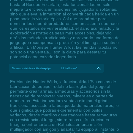
hasta el Bosque Escarlata, esta funcionalidad no solo
mejora tu eficiencia en misiones multijugador o solitarias,
sino que eleva la inmersión al convertir cada herida en un
paso hacia la victoria épica. Así que prepárate para
dominar los superdepredadores con un sistema que hace
que los estados de vulnerabilidad, el daño acumulado y la
exploración estratégica sean más accesibles, dejando
atrás los métodos tradicionales y abrazando una forma de
juego que recompensa la precisión y el timing sin sentirse
artificial. En Monster Hunter Wilds, las heridas rápidas no
son solo una ventaja... son la clave para desatar tu
potencial como cazador legendario.
Sin costos de fabricación de equipo
LShift+Home+5
En Monster Hunter Wilds, la funcionalidad 'Sin costos de
fabricación de equipo' redefine las reglas del juego al
permitirte crear armas, armaduras y accesorios sin la
necesidad de recolectar huesos, minerales o partes de
monstruos. Esta innovadora ventaja elimina el grind
tradicional asociado a la búsqueda de materiales raros, lo
que significa que podrás experimentar con builds
variados, desde martillos devastadores hasta armaduras
con resistencia al fuego, sin retrasos ni frustraciones.
Imagina enfrentarte a un Rathalos en una misión
multijugador con amigos y adaptar tu equipo al instante, o