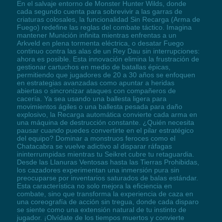
En el salvaje entorno de Monster Hunter Wilds, donde
cada segundo cuenta para sobrevivir a las garras de
criaturas colosales, la funcionalidad Sin Recarga (Arma de
Fuego) redefine las reglas del combate táctico. Imagina
mantener Munición infinita mientras enfrentas a un
Arkveld en plena tormenta eléctrica, o desatar Fuego
continuo contra las alas de un Rey Dau sin interrupciones:
ahora es posible. Esta innovación elimina la frustración de
gestionar cartuchos en medio de batallas épicas,
permitiendo que jugadores de 20 a 30 años se enfoquen
en estrategias avanzadas como apuntar a heridas
abiertas o sincronizar ataques con compañeros de
cacería. Ya sea usando una ballesta ligera para
movimientos ágiles o una ballesta pesada para daño
explosivo, la Recarga automática convierte cada arma en
una máquina de destrucción constante. ¿Quién necesita
pausar cuando puedes convertirte en el pilar estratégico
del equipo? Dominar a monstruos feroces como el
Chatacabra se vuelve adictivo al disparar ráfagas
ininterrumpidas mientras tu Seikret cubre tu retaguardia.
Desde las Llanuras Ventosas hasta las Tierras Prohibidas,
los cazadores experimentan una inmersión pura sin
preocuparse por inventarios saturados de balas estándar.
Esta característica no solo mejora la eficiencia en
combate, sino que transforma la experiencia de caza en
una coreografía de acción sin tregua, donde cada disparo
se siente como una extensión natural de tu instinto de
jugador. ¡Olvídate de los tiempos muertos y convierte