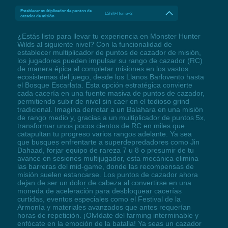
Establecer multiplicador de puntos de
LShift+Home+2
cazador de misión
¿Estás listo para llevar tu experiencia en Monster Hunter
Wilds al siguiente nivel? Con la funcionalidad de
establecer multiplicador de puntos de cazador de misión,
los jugadores pueden impulsar su rango de cazador (RC)
de manera épica al completar misiones en los vastos
ecosistemas del juego, desde los Llanos Barlovento hasta
el Bosque Escarlata. Esta opción estratégica convierte
cada cacería en una fuente masiva de puntos de cazador,
permitiendo subir de nivel sin caer en el tedioso grind
tradicional. Imagina derrotar a un Balahara en una misión
de rango medio y, gracias a un multiplicador de puntos 5x,
transformar unos pocos cientos de RC en miles que
catapultan tu progreso varios rangos adelante. Ya sea
que busques enfrentarte a superdepredadores como Jin
Dahaad, forjar equipo de rareza 7 u 8 o presumir de tu
avance en sesiones multijugador, esta mecánica elimina
las barreras del mid-game, donde las recompensas de
misión suelen estancarse. Los puntos de cazador ahora
dejan de ser un dolor de cabeza al convertirse en una
moneda de aceleración para desbloquear cacerías
curtidas, eventos especiales como el Festival de la
Armonía y materiales avanzados que antes requerían
horas de repetición. ¡Olvídate del farming interminable y
enfócate en la emoción de la batalla! Ya seas un cazador