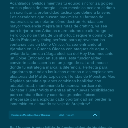
Acantilados Gélidos mientras tu equipo sincroniza golpes
en sus placas de energía—esta mecánica acelera el ritmo
sin sacrificar la profundidad táctica que define a la serie.
Los cazadores que buscan maximizar su farmeo de
materiales raros notarán cómo destruir Heridas con
mayor frecuencia mejora sus rutas de crafting, ya sea
para forjar armas Artianas o armaduras de alto rango.
Pero ojo, no se trata de un shortcut: requiere dominio del
Modo Enfoque y timing perfecto para aprovechar las
ventanas tras un Daño Crítico. Ya sea enfriando al
Ajarakan en la Cuenca Oleosa con ataques de agua o
evitando la temida ráfaga eléctrica del Rey Dau mediante
un Golpe Enfocado en sus alas, esta funcionalidad
convierte cada cacería en un juego de cat-and-mouse
donde tu estrategia marca la diferencia. Perfecta para
jugadores que odian las luchas eternas o las explosiones
aleatorias del Mal de Explosión, Heridas de Monstruo Más
Rápidas premia a quienes combinan habilidad con
adaptabilidad, manteniendo la esencia hardcore de
Monster Hunter Wilds mientras abre nuevas posibilidades
para combate fluido y cacerías grupales épicas.
¡Prepárate para explotar cada oportunidad sin perder la
inmersión en el mundo salvaje de Arajedrez!
Heridas de Monstruo Super Rápidas
LShift+Home+4
En Monster Hunter Wilds, la funcionalidad de Heridas de