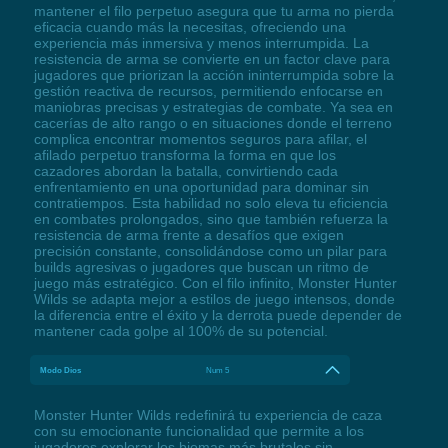
mantener el filo perpetuo asegura que tu arma no pierda
eficacia cuando más la necesitas, ofreciendo una
experiencia más inmersiva y menos interrumpida. La
resistencia de arma se convierte en un factor clave para
jugadores que priorizan la acción ininterrumpida sobre la
gestión reactiva de recursos, permitiendo enfocarse en
maniobras precisas y estrategias de combate. Ya sea en
cacerías de alto rango o en situaciones donde el terreno
complica encontrar momentos seguros para afilar, el
afilado perpetuo transforma la forma en que los
cazadores abordan la batalla, convirtiendo cada
enfrentamiento en una oportunidad para dominar sin
contratiempos. Esta habilidad no solo eleva tu eficiencia
en combates prolongados, sino que también refuerza la
resistencia de arma frente a desafíos que exigen
precisión constante, consolidándose como un pilar para
builds agresivas o jugadores que buscan un ritmo de
juego más estratégico. Con el filo infinito, Monster Hunter
Wilds se adapta mejor a estilos de juego intensos, donde
la diferencia entre el éxito y la derrota puede depender de
mantener cada golpe al 100% de su potencial.
Modo Dios
Num 5
Monster Hunter Wilds redefinirá tu experiencia de caza
con su emocionante funcionalidad que permite a los
jugadores explorar los biomas más brutales sin