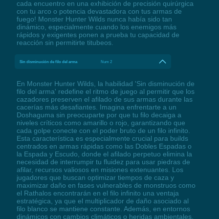
cada encuentro en una exhibición de precisión quirúrgica
con tu arco o potencia devastadora con tus armas de
fuego! Monster Hunter Wilds nunca había sido tan
dinámico, especialmente cuando los enemigos más
rápidos y exigentes ponen a prueba tu capacidad de
reacción sin permitirte titubeos.
Sin disminución de filo del arma
Num 2
En Monster Hunter Wilds, la habilidad 'Sin disminución de
filo del arma' redefine el ritmo de juego al permitir que los
cazadores preserven el afilado de sus armas durante las
cacerías más desafiantes. Imagina enfrentarte a un
Doshaguma sin preocuparte por que tu filo decaiga a
niveles críticos como amarillo o rojo, garantizando que
cada golpe conecte con el poder bruto de un filo infinito.
Esta característica es especialmente crucial para builds
centrados en armas rápidas como las Dobles Espadas o
la Espada y Escudo, donde el afilado perpetuo elimina la
necesidad de interrumpir tu fluidez para usar piedras de
afilar, recursos valiosos en misiones extenuantes. Los
jugadores que buscan optimizar tiempos de caza y
maximizar daño en fases vulnerables de monstruos como
el Rathalos encontrarán en el filo infinito una ventaja
estratégica, ya que el multiplicador de daño asociado al
filo blanco se mantiene constante. Además, en entornos
dinámicos con cambios climáticos o heridas ambientales,