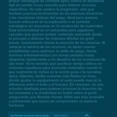
probar estrategias de combate épico contra un Mizutsune
ágil sin perder horas cazando para obtener recursos
específicos. No solo acelera la progresión, sino que
también potencia la inmersión en los entornos dinámicos
y las mecánicas tácticas del juego, ideal para quienes
buscan enfocarse en la exploración o el combate
estratégico sin atascarse en la recolección de materiales.
Esta funcionalidad es un salvavidas para jugadores
casuales que quieren probar contenido avanzado desde
el principio o disfrutar de misiones difíciles sin grind
previo, manteniendo intacta la emoción de las cacerías. Al
saltarse la barrera de los recursos, se abren nuevas
posibilidades para optimizar tu estilo de juego, desde
dominar enfrentamientos con armas pesadas hasta
adaptarte rápidamente a los desafíos de los monstruos de
alto nivel. Ya no tendrás que sacrificar tiempo valioso en
misiones repetitivas para acumular materiales cuando lo
que realmente te motiva es la acción pura o la narrativa
épica. Además, facilita sesiones más fluidas en línea,
donde ajustar tu equipamiento al vuelo puede marcar la
diferencia entre el éxito y el fracaso. En resumen, es una
solución diseñada para quienes priorizan la diversión de
los combates y la creatividad en builds sobre el grind,
asegurando que Monster Hunter Wilds sea más accesible
y entretenido que nunca sin comprometer su esencia
hardcore.
Uso ilimitado de artículos (barra rápida)
LShift+Home+7