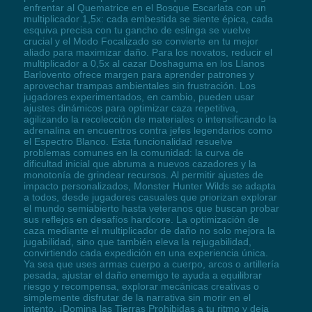
enfrentar al Quematrice en el Bosque Escarlata con un
multiplicador 1,5x: cada embestida se siente épica, cada
esquiva precisa con tu gancho de eslinga se vuelve
crucial y el Modo Focalizado se convierte en tu mejor
aliado para maximizar daño. Para los novatos, reducir el
multiplicador a 0,5x al cazar Doshaguma en los Llanos
Barlovento ofrece margen para aprender patrones y
aprovechar trampas ambientales sin frustración. Los
jugadores experimentados, en cambio, pueden usar
ajustes dinámicos para optimizar caza repetitiva,
agilizando la recolección de materiales o intensificando la
adrenalina en encuentros contra jefes legendarios como
el Espectro Blanco. Esta funcionalidad resuelve
problemas comunes en la comunidad: la curva de
dificultad inicial que abruma a nuevos cazadores y la
monotonía de grindear recursos. Al permitir ajustes de
impacto personalizados, Monster Hunter Wilds se adapta
a todos, desde jugadores casuales que priorizan explorar
el mundo semiabierto hasta veteranos que buscan probar
sus reflejos en desafíos hardcore. La optimización de
caza mediante el multiplicador de daño no solo mejora la
jugabilidad, sino que también eleva la rejugabilidad,
convirtiendo cada expedición en una experiencia única.
Ya sea que uses armas cuerpo a cuerpo, arcos o artillería
pesada, ajustar el daño enemigo te ayuda a equilibrar
riesgo y recompensa, explorar mecánicas creativas o
simplemente disfrutar de la narrativa sin morir en el
intento. ¡Domina las Tierras Prohibidas a tu ritmo y deja