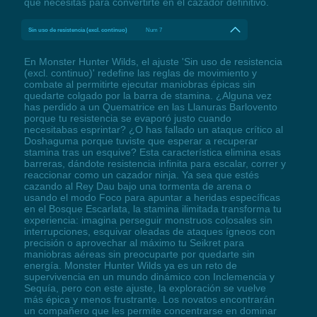
que necesitas para convertirte en el cazador definitivo.
Sin uso de resistencia (excl. continuo)
Num 7
En Monster Hunter Wilds, el ajuste 'Sin uso de resistencia
(excl. continuo)' redefine las reglas de movimiento y
combate al permitirte ejecutar maniobras épicas sin
quedarte colgado por la barra de stamina. ¿Alguna vez
has perdido a un Quematrice en las Llanuras Barlovento
porque tu resistencia se evaporó justo cuando
necesitabas esprintar? ¿O has fallado un ataque crítico al
Doshaguma porque tuviste que esperar a recuperar
stamina tras un esquive? Esta característica elimina esas
barreras, dándote resistencia infinita para escalar, correr y
reaccionar como un cazador ninja. Ya sea que estés
cazando al Rey Dau bajo una tormenta de arena o
usando el modo Foco para apuntar a heridas específicas
en el Bosque Escarlata, la stamina ilimitada transforma tu
experiencia: imagina perseguir monstruos colosales sin
interrupciones, esquivar oleadas de ataques ígneos con
precisión o aprovechar al máximo tu Seikret para
maniobras aéreas sin preocuparte por quedarte sin
energía. Monster Hunter Wilds ya es un reto de
supervivencia en un mundo dinámico con Inclemencia y
Sequía, pero con este ajuste, la exploración se vuelve
más épica y menos frustrante. Los novatos encontrarán
un compañero que les permite concentrarse en dominar