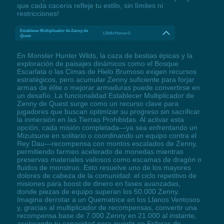
que cada cacería refleje tu estilo, sin límites ni
restricciones!
Establecer Multiplicador de Zenny de
LShift+Home+0
Quest
En Monster Hunter Wilds, la caza de bestias épicas y la
exploración de paisajes dinámicos como el Bosque
Escarlata o las Cimas de Hielo Brumoso exigen recursos
estratégicos, pero acumular Zenny suficiente para forjar
armas de élite o mejorar armaduras puede convertirse en
un desafío. La funcionalidad Establecer Multiplicador de
Zenny de Quest surge como un recurso clave para
jugadores que buscan optimizar su progreso sin sacrificar
la inmersión en las Tierras Prohibidas. Al activar esta
opción, cada misión completada—ya sea enfrentando un
Mizutsune en solitario o coordinando un equipo contra el
Rey Dau—recompensa con montos escalados de Zenny,
permitiendo farmeo acelerado de monedas mientras
preservas materiales valiosos como escamas de dragón o
fluidos de monstruo. Esto resuelve uno de los mayores
dolores de cabeza de la comunidad: el ciclo repetitivo de
misiones para boost de dinero en fases avanzadas,
donde piezas de equipo superan los 50.000 Zenny.
Imagina derrotar a un Quematrice en los Llanos Ventosos
y, gracias al multiplicador de recompensas, convertir una
recompensa base de 7.000 Zenny en 21.000 al instante,
acelerando tu capacidad para invertir en Esferas de