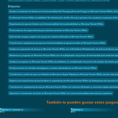
Etiqueta:
Desata tu potencia sin límites con la funcionalidad Sin Recarga (Arma de Fuego) en Monster Hunter Wilds, don
En Monster Hunter Wilds, la habilidad 'Sin disminución de filo del arma' permite a los cazadores mantener el fi
Experimenta la caza sin límites con la funcionalidad de invulnerabilidad en Monster Hunter Wilds
Potenciadores de supervivencia para cacerías extremas en Monster Hunter Wilds
Sobrevuela, escapa y explora sin pausa con stamina ilimitada en Monster Hunter Wilds
Transforma tu experiencia de caza con la funcionalidad de ajuste de daño en Monster Hunter Wilds
Acelera tus ganancias de Zenny en Monster Hunter Wilds con el Establecer Multiplicador de Zenny de Quest para f
Maximiza tu progreso en Monster Hunter Wilds con el multiplicador de puntos de hermandad para misiones épi
Acelera tu progreso en Monster Hunter Wilds al establecer un multiplicador de puntos de cazador de misión p
Domina la caza con heridas estratégicas y combos devastadores en Monster Hunter Wilds
Transforma tu estilo de caza con Heridas de Monstruo Super Rápidas en Monster Hunter Wilds, donde cada ataqu
Explora una nueva forma de personalizar tu experiencia en Monster Hunter Wilds sin limitaciones de recursos ni 
Transforma tu experiencia de caza en Monster Hunter Wilds con recursos ilimitados y una barra rápida optimiza
Optimiza tu recolección de botín en Monster Hunter Wilds con esta funcionalidad esencial para cazadores
También te pueden gustar estos juegos
ordinario 57
aumentar 15
aumentar 11