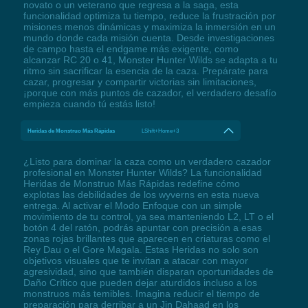
novato o un veterano que regresa a la saga, esta
funcionalidad optimiza tu tiempo, reduce la frustración por
misiones menos dinámicas y maximiza la inmersión en un
mundo donde cada misión cuenta. Desde investigaciones
de campo hasta el endgame más exigente, como
alcanzar RC 20 o 41, Monster Hunter Wilds se adapta a tu
ritmo sin sacrificar la esencia de la caza. Prepárate para
cazar, progresar y compartir victorias sin limitaciones,
¡porque con más puntos de cazador, el verdadero desafío
empieza cuando tú estás listo!
Heridas de Monstruo Más Rápidas
LShift+Home+3
¿Listo para dominar la caza como un verdadero cazador
profesional en Monster Hunter Wilds? La funcionalidad
Heridas de Monstruo Más Rápidas redefine cómo
explotas las debilidades de los wyverns en esta nueva
entrega. Al activar el Modo Enfoque con un simple
movimiento de tu control, ya sea manteniendo L2, LT o el
botón 4 del ratón, podrás apuntar con precisión a esas
zonas rojas brillantes que aparecen en criaturas como el
Rey Dau o el Gore Magala. Estas Heridas no solo son
objetivos visuales que te invitan a atacar con mayor
agresividad, sino que también disparan oportunidades de
Daño Crítico que pueden dejar aturdidos incluso a los
monstruos más temibles. Imagina reducir el tiempo de
preparación para derribar a un Jin Dahaad en los