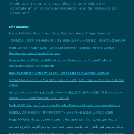
exploración cuente, sin sacrificar la adrenalina del
combate en un mundo semiabierto lleno de misterios por
descubrir!
Más idiomas
Master MH Wilds Mods: Instant Gear, Godmode, Ammo & Hyper Wounds!
《怪物猎人：荒野》封神操作合集！素材速刷+无伤输出+无限资源，硬核猎人必备BUFF
Mods Monster Hunter Wilds : Mode Concentration, Stamina Infinie & Zennys
Boostés pour des Chasses Épiques !
Monster Hunter Wilds: Jagd-Revolution mit Fokusmodus, Super-Wunden &
Unverwundbarkeit [Deutschland]
Domina Monster Hunter Wilds con Trucos Épicos y Combos Brutales
몬스터 헌터 와일즈 사냥 전략 혁신! 집중 모드 강화, 무한 스테미나 하드코어 조작 기능
총집합
モンスターハンターワイルズの集中モードや傷口破壊で狩りを制覇！無限スタミナや
回復ポーション強化の超実用テクを一挙公開
Mods MHW: Truques Épicos para Caçadas Brutais – Modo Foco e Itens Infinitos
魔物猎人 荒野神级辅助！集中模式破伤口×无限子弹×装备速成 让你狂龙化逆袭
Моды MHWilds: Фокус-режим, стамина без лимита и буст дропа для охоты
مودات مونستر هنتر وايلدز | حيل ملحمية للصيد الاستراتيجي مع وضع التركيز والجروح السريعة
Mod Monster Hunter Wilds: Focus Mode, Ferite, Equip Istantaneo e Stamina Infinita