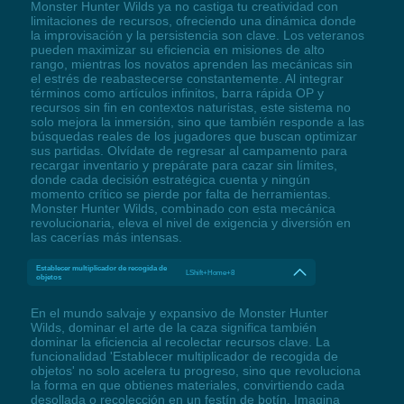
Monster Hunter Wilds ya no castiga tu creatividad con
limitaciones de recursos, ofreciendo una dinámica donde
la improvisación y la persistencia son clave. Los veteranos
pueden maximizar su eficiencia en misiones de alto
rango, mientras los novatos aprenden las mecánicas sin
el estrés de reabastecerse constantemente. Al integrar
términos como artículos infinitos, barra rápida OP y
recursos sin fin en contextos naturistas, este sistema no
solo mejora la inmersión, sino que también responde a las
búsquedas reales de los jugadores que buscan optimizar
sus partidas. Olvídate de regresar al campamento para
recargar inventario y prepárate para cazar sin límites,
donde cada decisión estratégica cuenta y ningún
momento crítico se pierde por falta de herramientas.
Monster Hunter Wilds, combinado con esta mecánica
revolucionaria, eleva el nivel de exigencia y diversión en
las cacerías más intensas.
Establecer multiplicador de recogida de
LShift+Home+8
objetos
En el mundo salvaje y expansivo de Monster Hunter
Wilds, dominar el arte de la caza significa también
dominar la eficiencia al recolectar recursos clave. La
funcionalidad 'Establecer multiplicador de recogida de
objetos' no solo acelera tu progreso, sino que revoluciona
la forma en que obtienes materiales, convirtiendo cada
desollada o recolección en un festín de botín. Imagina