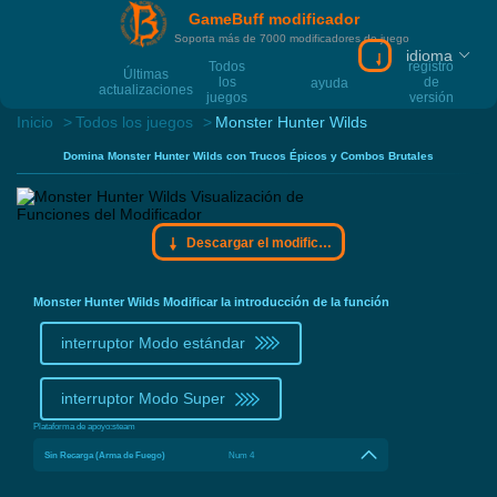
GameBuff modificador
Soporta más de 7000 modificadores de juego
idioma
Descargar el mo
Todos
registro
Últimas
los
de
ayuda
actualizaciones
juegos
versión
Inicio
Todos los juegos
Monster Hunter Wilds
Domina Monster Hunter Wilds con Trucos Épicos y Combos Brutales
Descargar el modificador Gamebuff
Monster Hunter Wilds Modificar la introducción de la función
interruptor Modo estándar
interruptor Modo Super
Plataforma de apoyo:
steam
Sin Recarga (Arma de Fuego)
Num 4