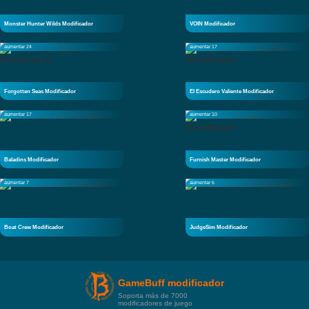
Monster Hunter Wilds Modificador
VOIN Modificador
aumentar 24
aumentar 17
Forgotten Seas Modificador
El Escudero Valiente Modificador
aumentar 17
aumentar 10
Baladins Modificador
Furnish Master Modificador
aumentar 7
aumentar 6
Boat Crew Modificador
JudgeSim Modificador
GameBuff modificador
Soporta más de 7000
modificadores de juego