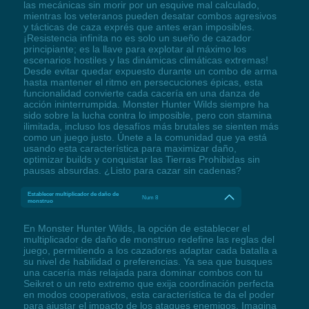
las mecánicas sin morir por un esquive mal calculado,
mientras los veteranos pueden desatar combos agresivos
y tácticas de caza exprés que antes eran imposibles.
¡Resistencia infinita no es solo un sueño de cazador
principiante; es la llave para explotar al máximo los
escenarios hostiles y las dinámicas climáticas extremas!
Desde evitar quedar expuesto durante un combo de arma
hasta mantener el ritmo en persecuciones épicas, esta
funcionalidad convierte cada cacería en una danza de
acción ininterrumpida. Monster Hunter Wilds siempre ha
sido sobre la lucha contra lo imposible, pero con stamina
ilimitada, incluso los desafíos más brutales se sienten más
como un juego justo. Únete a la comunidad que ya está
usando esta característica para maximizar daño,
optimizar builds y conquistar las Tierras Prohibidas sin
pausas absurdas. ¿Listo para cazar sin cadenas?
Establecer multiplicador de daño de
Num 8
monstruo
En Monster Hunter Wilds, la opción de establecer el
multiplicador de daño de monstruo redefine las reglas del
juego, permitiendo a los cazadores adaptar cada batalla a
su nivel de habilidad o preferencias. Ya sea que busques
una cacería más relajada para dominar combos con tu
Seikret o un reto extremo que exija coordinación perfecta
en modos cooperativos, esta característica te da el poder
para ajustar el impacto de los ataques enemigos. Imagina