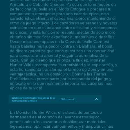
Armadura o Cebo de Choque. Ya sea que te enfoques en
perfeccionar tu build en el Modo Enfoque o prepares tu
campamento emergente para una cacería épica, esta
característica elimina el estrés financiero, manteniendo el
ritmo de juego intacto. Los cazadores veteranos y novatos
coinciden en que el balance entre dificultad y recompensa
es crucial, y esta función lo respeta, afectando solo el oro
obtenido sin modificar experiencia, materiales o desafíos.
Desde misiones rápidas en la Oasis del Valle Carmesí
hasta batallas multijugador contra un Balahara, el boost
de dinero garantiza que cada quest sea una oportunidad
para consolidar tu arsenal y seguir la adrenalina de la
caza. Con un diseño que prioriza la fluidez, Monster
Hunter Wilds recompensa la creatividad y la exploración, y
esta herramienta transforma el farmeo de Zenny en una
ventaja táctica, no un obstáculo. ¡Domina las Tierras
Prohibidas sin preocuparte por la economía del juego y
enfócate en lo que realmente importa: las cacerías más
épicas de tu vida!
Establecer multiplicador de puntos de la
LShift+Home+1
hermandad de la misión
En Monster Hunter Wilds, el sistema de puntos de
hermandad es el corazón del avance estratégico,
permitiendo a los cazadores desbloquear materiales
legendarios, optimizar campamentos y manipular climas