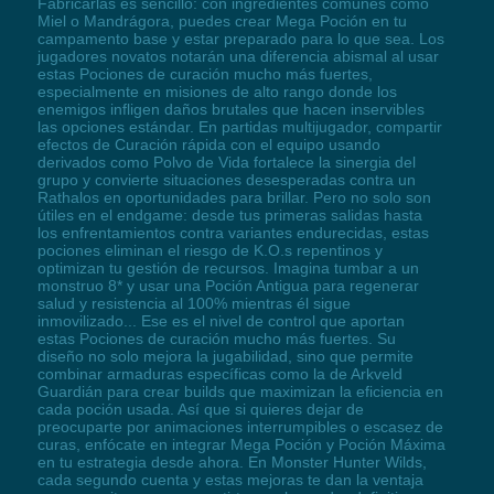
Fabricarlas es sencillo: con ingredientes comunes como
Miel o Mandrágora, puedes crear Mega Poción en tu
campamento base y estar preparado para lo que sea. Los
jugadores novatos notarán una diferencia abismal al usar
estas Pociones de curación mucho más fuertes,
especialmente en misiones de alto rango donde los
enemigos infligen daños brutales que hacen inservibles
las opciones estándar. En partidas multijugador, compartir
efectos de Curación rápida con el equipo usando
derivados como Polvo de Vida fortalece la sinergia del
grupo y convierte situaciones desesperadas contra un
Rathalos en oportunidades para brillar. Pero no solo son
útiles en el endgame: desde tus primeras salidas hasta
los enfrentamientos contra variantes endurecidas, estas
pociones eliminan el riesgo de K.O.s repentinos y
optimizan tu gestión de recursos. Imagina tumbar a un
monstruo 8* y usar una Poción Antigua para regenerar
salud y resistencia al 100% mientras él sigue
inmovilizado... Ese es el nivel de control que aportan
estas Pociones de curación mucho más fuertes. Su
diseño no solo mejora la jugabilidad, sino que permite
combinar armaduras específicas como la de Arkveld
Guardián para crear builds que maximizan la eficiencia en
cada poción usada. Así que si quieres dejar de
preocuparte por animaciones interrumpibles o escasez de
curas, enfócate en integrar Mega Poción y Poción Máxima
en tu estrategia desde ahora. En Monster Hunter Wilds,
cada segundo cuenta y estas mejoras te dan la ventaja