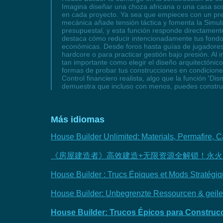
Imagina diseñar una choza africana o una casa soste
en cada proyecto. Ya sea que empieces con un presu
mecánica añade tensión táctica y fomenta la Simul
presupuestal, y esta función responde directamente
destaca cómo reducir intencionadamente tus fondos 
económicas. Desde foros hasta guías de jugadores
hardcore o para practicar gestión bajo presión. Al
tan importante como elegir el diseño arquitectóni
formas de probar tus construcciones en condiciones
Control financiero realista, algo que la función 'Di
demuestra que incluso con menos, puedes construi
Más idiomas
House Builder Unlimited: Materials, Permafire, 
《房屋建造者》高效建造+无限资源全解锁！永火
House Builder : Trucs Épiques et Mods Stratégi
House Builder: Unbegrenzte Ressourcen & geile 
House Builder: Trucos Épicos para Construcci