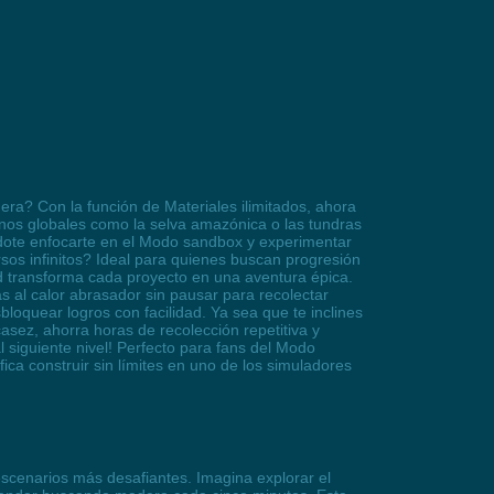
era? Con la función de Materiales ilimitados, ahora
rnos globales como la selva amazónica o las tundras
iéndote enfocarte en el Modo sandbox y experimentar
os infinitos? Ideal para quienes buscan progresión
ad transforma cada proyecto en una aventura épica.
as al calor abrasador sin pausar para recolectar
loquear logros con facilidad. Ya sea que te inclines
casez, ahorra horas de recolección repetitiva y
al siguiente nivel! Perfecto para fans del Modo
ica construir sin límites en uno de los simuladores
 escenarios más desafiantes. Imagina explorar el