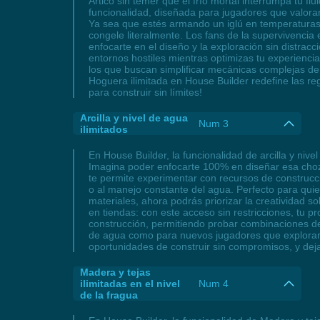
Ártico sin temer que el frío mortal interrumpa tu 
funcionalidad, diseñada para jugadores que valoran l
Ya sea que estés armando un iglú en temperaturas b
congele literalmente. Los fans de la supervivencia 
enfocarte en el diseño y la exploración sin distrac
entornos hostiles mientras optimizas tu experienc
los que buscan simplificar mecánicas complejas de
Hoguera ilimitada en House Builder redefine las re
para construir sin límites!
Arcilla y nivel de agua
Num 3
ilimitados
En House Builder, la funcionalidad de arcilla y nivel
Imagina poder enfocarte 100% en diseñar esa choza 
te permite experimentar con recursos de construcc
o al manejo constante del agua. Perfecto para qui
materiales, ahora podrás priorizar la creatividad so
en tiendas: con este acceso sin restricciones, tu 
construcción, permitiendo probar combinaciones de 
de agua como para nuevos jugadores que exploran su 
oportunidades de construir sin compromisos, y deja 
Madera y tejas
ilimitadas en el nivel
Num 4
de la fragua