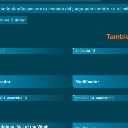
ntar instantáneamente tu moneda del juego para construir sin lí
House Builder
Tambié
r 4
aumentar 13
cador
Modificador
o 11
aumentar 10
ordinario 14
aumentar 8
idolons: Veil of the Witch