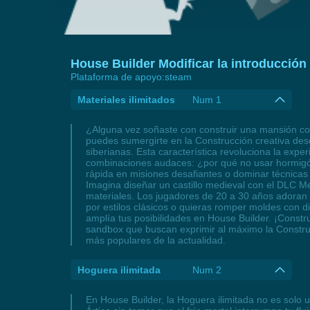
House Builder Modificar la introducción 
Plataforma de apoyo:
steam
Materiales ilimitados
Num 1
¿Alguna vez soñaste con construir una mansión colo
puedes sumergirte en la Construcción creativa desd
siberianas. Esta característica revoluciona la expe
combinaciones audaces: ¿por qué no usar hormigón 
rápida en misiones desafiantes o dominar técnicas 
Imagina diseñar un castillo medieval con el DLC Mec
materiales. Los jugadores de 20 a 30 años adoran e
por estilos clásicos o quieras romper moldes con di
amplía tus posibilidades en House Builder. ¡Construy
sandbox que buscan exprimir al máximo la Construcci
más populares de la actualidad.
Hoguera ilimitada
Num 2
En House Builder, la Hoguera ilimitada no es solo u