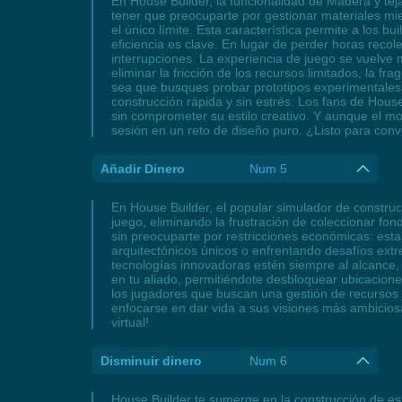
En House Builder, la funcionalidad de Madera y teja
tener que preocuparte por gestionar materiales mien
el único límite. Esta característica permite a los
eficiencia es clave. En lugar de perder horas reco
interrupciones. La experiencia de juego se vuelve má
eliminar la fricción de los recursos limitados, la 
sea que busques probar prototipos experimentales 
construcción rápida y sin estrés. Los fans de Hous
sin comprometer su estilo creativo. Y aunque el mo
sesión en un reto de diseño puro. ¿Listo para conv
Añadir Dinero
Num 5
En House Builder, el popular simulador de construc
juego, eliminando la frustración de coleccionar fo
sin preocuparte por restricciones económicas: esta 
arquitectónicos únicos o enfrentando desafíos ext
tecnologías innovadoras estén siempre al alcance,
en tu aliado, permitiéndote desbloquear ubicacione
los jugadores que buscan una gestión de recursos f
enfocarse en dar vida a sus visiones más ambiciosa
virtual!
Disminuir dinero
Num 6
House Builder te sumerge en la construcción de estr