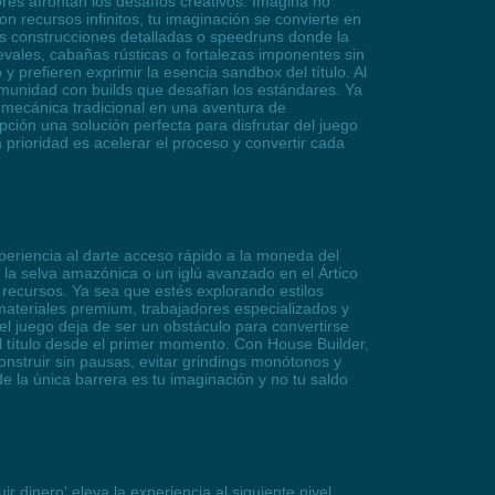
ores afrontan los desafíos creativos. Imagina no
n recursos infinitos, tu imaginación se convierte en
cas construcciones detalladas o speedruns donde la
evales, cabañas rústicas o fortalezas imponentes sin
y prefieren exprimir la esencia sandbox del título. Al
 comunidad con builds que desafían los estándares. Ya
 mecánica tradicional en una aventura de
ción una solución perfecta para disfrutar del juego
prioridad es acelerar el proceso y convertir cada
periencia al darte acceso rápido a la moneda del
 la selva amazónica o un iglú avanzado en el Ártico
e recursos. Ya sea que estés explorando estilos
materiales premium, trabajadores especializados y
l juego deja de ser un obstáculo para convertirse
l título desde el primer momento. Con House Builder,
onstruir sin pausas, evitar grindings monótonos y
 la única barrera es tu imaginación y no tu saldo
 dinero' eleva la experiencia al siguiente nivel.