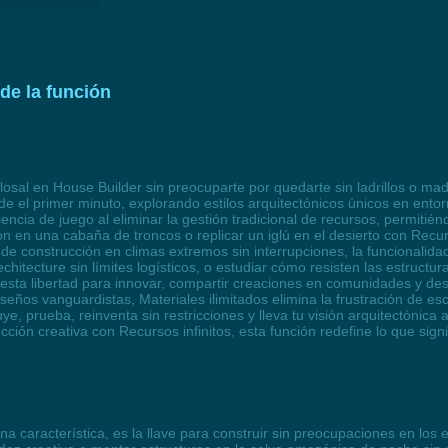
de la función
sal en House Builder sin preocuparte por quedarte sin ladrillos o mad
e el primer minuto, explorando estilos arquitectónicos únicos en ento
riencia de juego al eliminar la gestión tradicional de recursos, permit
en una cabaña de troncos o replicar un iglú en el desierto con Recurs
de construcción en climas extremos sin interrupciones, la funcionalid
hitecture sin límites logísticos, o estudiar cómo resisten las estructur
sta libertad para innovar, compartir creaciones en comunidades y desb
seños vanguardistas, Materiales ilimitados elimina la frustración de es
e, prueba, reinventa sin restricciones y lleva tu visión arquitectónica 
ón creativa con Recursos infinitos, esta función redefine lo que signif
na característica, es la llave para construir sin preocupaciones en los