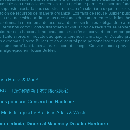
nible con restricciones reales: esta opción te permite ajustar tus fon
puesto ajustado para construir una cabaña siberiana o que reinicies t
ación de recursos de manera orgánica. Los fans de House Builder busc
 a esa necesidad al limitar tus decisiones de compra entre ladrillos,
elimina la monotonía de acumular dinero sin límites, obligándote a pr
, términos como Control financiero y Simulación de recursos se repi
 integrar esta funcionalidad, cada construcción se convierte en un rom
co. Tanto si eres un novato que quiere aprender a manejar el Desafío
 extremas, House Builder te da el control para personalizar tu experien
sminuir dinero' facilita sin alterar el core del juego. Convierte cada p
r algo épico en House Builder.
Cash Hacks & More!
BUFF助你称霸新手村到极地豪宅
ques pour une Construction Hardcore
Mods für epische Builds in Arktis & Wüste
ón Infinita, Dinero al Máximo y Desafío Hardcore