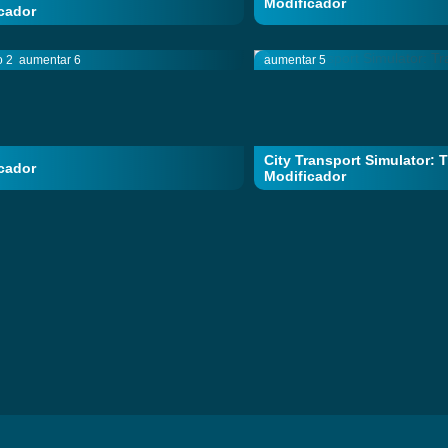
Modificador
cador
o 2
aumentar 6
aumentar 5
City Transport Simulator: 
cador
Modificador