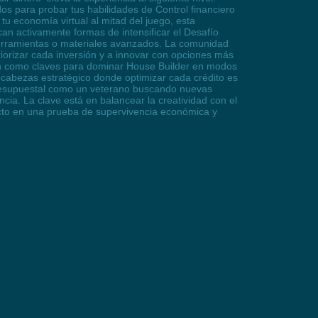
dos para probar tus habilidades de Control financiero
u economía virtual al mitad del juego, esta
an activamente formas de intensificar el Desafío
 herramientas o materiales avanzados. La comunidad
iorizar cada inversión y a innovar con opciones más
ten como claves para dominar House Builder en modos
pecabezas estratégico donde optimizar cada crédito es
 presupuestal como un veterano buscando nuevas
cia. La clave está en balancear la creatividad con el
royecto en una prueba de supervivencia económica y