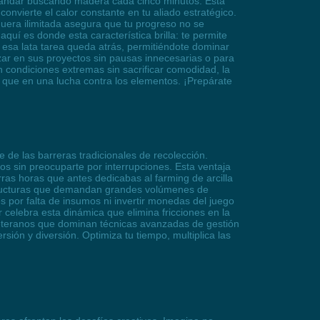
in andar buscando madera cada cinco minutos. Esta
convierte el calor constante en tu aliado estratégico.
guera ilimitada asegura que tu progreso no se
quí es donde esta característica brilla: te permite
, esa lata tarea queda atrás, permitiéndote dominar
zar en sus proyectos sin pausas innecesarias o para
 condiciones extremas sin sacrificar comodidad, la
s que en una lucha contra los elementos. ¡Prepárate
te de las barreras tradicionales de recolección.
s sin preocuparte por interrupciones. Esta ventaja
as horas que antes dedicabas al farming de arcilla
estructuras que demandan grandes volúmenes de
es por falta de insumos ni invertir monedas del juego
 celebra esta dinámica que elimina fricciones en la
 veteranos que dominan técnicas avanzadas de gestión
sión y diversión. Optimiza tu tiempo, multiplica las