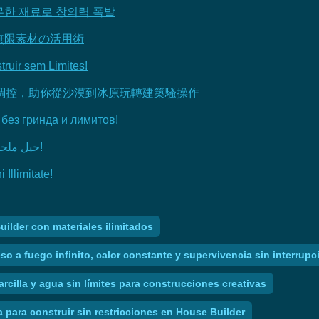
 무한 재료로 창의력 폭발
無限素材の活用術
ruir sem Limites!
調控，助你從沙漠到冰原玩轉建築騷操作
 без гринда и лимитов!
House Builder: حيل ملحمية وتعديلات قوية لبناء منازل مبدعة!
Illimitate!
uilder con materiales ilimitados
so a fuego infinito, calor constante y supervivencia sin interru
rcilla y agua sin límites para construcciones creativas
a para construir sin restricciones en House Builder