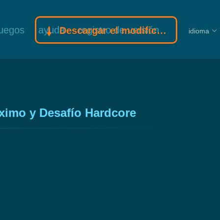
juegos
ayuda
registro de versión
Descargar el modificador Gamebuff
idioma
áximo y Desafío Hardcore