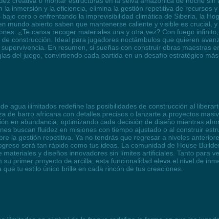
fluidez creativa o montar estructuras en la selva amazónica de noche s
a inmersión y la eficiencia, elimina la gestión repetitiva de recursos y 
ajo cero o enfrentando la imprevisibilidad climática de Siberia, la Ho
en mundo abierto saben que mantenerse caliente y visible es crucial, y a
ciones. ¿Te cansa recoger materiales una y otra vez? Con fuego infinito
ia de construcción. Ideal para jugadores noctámbulos que quieren avan
 supervivencia. En resumen, si sueñas con construir obras maestras en
glas del juego, convirtiendo cada partida en un desafío estratégico má
 de agua ilimitados redefine las posibilidades de construcción al liberar
de barro africana con detalles precisos o lanzarte a proyectos masivo
ión en abundancia, optimizando cada decisión de diseño mientras ahorr
enes buscan fluidez en misiones con tiempo ajustado o al construir 
bre la gestión repetitiva. Ya no tendrás que regresar a niveles anterior
progreso será tan rápido como tus ideas. La comunidad de House Builder
materiales y diseños innovadores sin límites artificiales. Tanto para
primer proyecto de arcilla, esta funcionalidad eleva el nivel de inmer
que tu estilo único brille en cada rincón de tus creaciones.