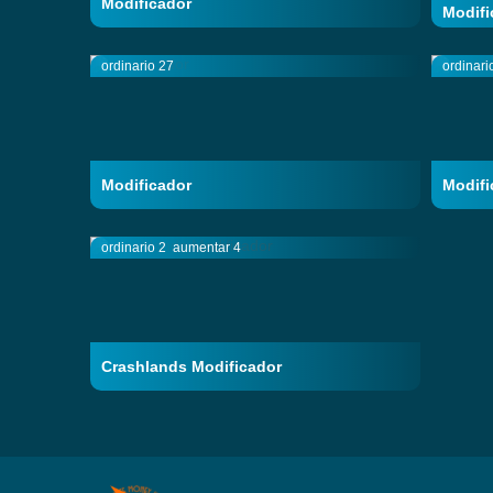
Modificador
Modifi
ordinario 27
ordinari
Modificador
Modifi
ordinario 2
aumentar 4
Crashlands Modificador