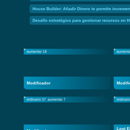
House Builder: Añadir Dinero te permite increme
Desafío estratégico para gestionar recursos en 
aumentar 18
aumenta
Modificador
Modifi
ordinario 37
aumentar 7
ordinari
Lost E