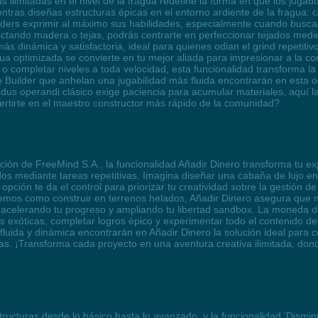
s ilimitadas en el nivel de la fragua redefine la forma en que los jugad
tras diseñas estructuras épicas en el entorno ardiente de la fragua: co
 builders exprimir al máximo sus habilidades, especialmente cuando bus
lectando madera o tejas, podrás centrarte en perfeccionar tejados medi
s dinámica y satisfactoria, ideal para quienes odian el grind repetitivo 
fragua optimizada se convierte en tu mejor aliada para impresionar a la
o completar niveles a toda velocidad, esta funcionalidad transforma la
e Builder que anhelan una jugabilidad más fluida encontrarán en esta op
dus operandi clásico exige paciencia para acumular materiales, aquí la 
ertirte en el maestro constructor más rápido de la comunidad?
ción de FreeMind S.A., la funcionalidad Añadir Dinero transforma tu ex
ndos mediante tareas repetitivas. Imagina diseñar una cabaña de lujo en
opción te da el control para priorizar tu creatividad sobre la gestión d
remos como construir en terrenos helados, Añadir Dinero asegura que 
 acelerando tu progreso y ampliando tu libertad sandbox. La moneda de
s exóticas, completar logros épico y experimentar todo el contenido de
luida y dinámica encontrarán en Añadir Dinero la solución ideal para c
s. ¡Transforma cada proyecto en una aventura creativa ilimitada, donde
ucturas desde lo básico hasta lo avanzado, y la funcionalidad 'Disminuir