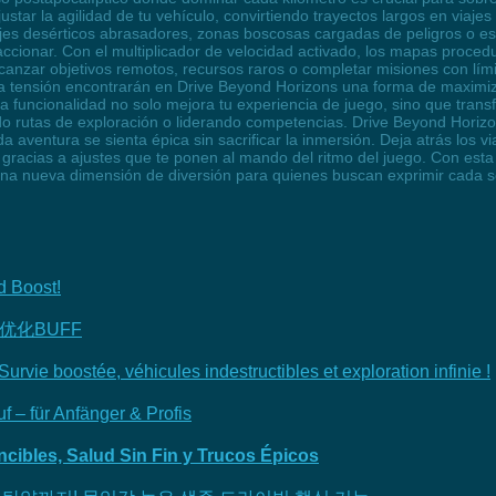
ustar la agilidad de tu vehículo, convirtiendo trayectos largos en viaj
ajes desérticos abrasadores, zonas boscosas cargadas de peligros o es
reaccionar. Con el multiplicador de velocidad activado, los mapas proce
canzar objetivos remotos, recursos raros o completar misiones con lím
ta tensión encontrarán en Drive Beyond Horizons una forma de maximiza
sta funcionalidad no solo mejora tu experiencia de juego, sino que tr
do rutas de exploración o liderando competencias. Drive Beyond Horiz
aventura se sienta épica sin sacrificar la inmersión. Deja atrás los vi
 gracias a ajustes que te ponen al mando del ritmo del juego. Con esta 
y una nueva dimensión de diversión para quienes buscan exprimir cada
d Boost!
化BUFF
vie boostée, véhicules indestructibles et exploration infinie !
 – für Anfänger & Profis
cibles, Salud Sin Fin y Trucos Épicos