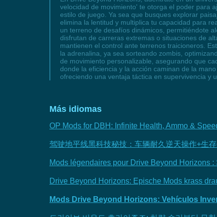
velocidad de movimiento' te otorga el poder para aj
estilo de juego. Ya sea que busques explorar pais
elimina la lentitud y multiplica tu capacidad para 
un terreno de desafíos dinámicos, permitiéndote al
disfrutan de carreras extremas o situaciones de al
mantienen el control ante terrenos traicioneros. E
la adrenalina, ya sea sorteando zombis, optimizan
de movimiento personalizable, asegurando que cada 
donde la eficiencia y la acción caminan de la mano
ofreciendo una ventaja táctica en supervivencia 
Más idiomas
OP Mods for DBH: Infinite Health, Ammo & Spee
驾驶地平线黑科技秘技：车辆耐久逆天操作+生存优
Mods légendaires pour Drive Beyond Horizons : Sur
Drive Beyond Horizons: Epische Mods krass drauf
Mods Drive Beyond Horizons: Vehículos Inven