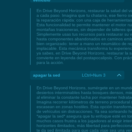
vehículo
En Drive Beyond Horizons, restaurar la salud del v
a cada paso. Imagina que tu chatarra, ese fierro ox
la reparación rápida: con una caja de herramientas
Esta funcionalidad te permite mantener el motor rug
montañas traicioneras, sin depender de talleres 
Simplemente usas tus recursos para restaurar su v
hasta componentes abandonados en caminos embarra
bien organizado: tener a mano un neumático de rep
implacable. Esta mecánica transforma tu experienc
ya sabes, en Drive Beyond Horizons, restaurar la s
convierte en leyenda del postapocalipsis. Con práct
para la acción.
apagar la sed
LCtrl+Num 3
En Drive Beyond Horizons, sumérgete en un mundo 
desiertos interminables hasta bosques densos, mien
al eliminar la constante lucha por mantener hidrata
Imagina recorrer kilómetros de terreno procedural
escasean en zonas hostiles. Esta opción transforma
de vehículos sin distracciones. Ya sea sorteando 
*apagar la sed* asegura que tu enfoque esté en tom
muchos casos frustra a los jugadores al exigir int
horizontes ilimitados, más libertad para perfeccio
te da sed ilimitada para que cada viaje sea una ver