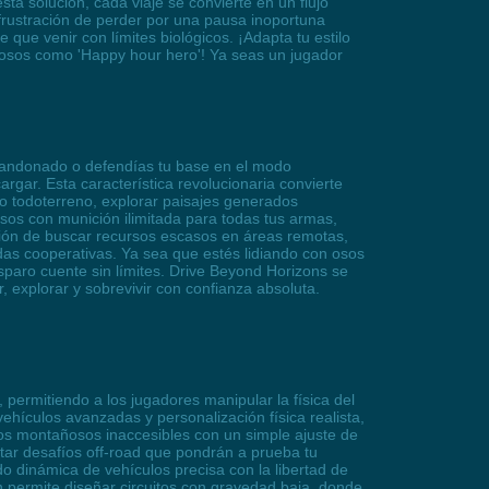
a solución, cada viaje se convierte en un flujo
a frustración de perder por una pausa inoportuna
 que venir con límites biológicos. ¡Adapta tu estilo
uriosos como 'Happy hour hero'! Ya seas un jugador
bandonado o defendías tu base en el modo
rgar. Esta característica revolucionaria convierte
lo todoterreno, explorar paisajes generados
sos con munición ilimitada para todas tus armas,
ación de buscar recursos escasos en áreas remotas,
tidas cooperativas. Ya sea que estés lidiando con osos
sparo cuente sin límites. Drive Beyond Horizons se
 explorar y sobrevivir con confianza absoluta.
 permitiendo a los jugadores manipular la física del
hículos avanzadas y personalización física realista,
cos montañosos inaccesibles con un simple ajuste de
tar desafíos off-road que pondrán a prueba tu
o dinámica de vehículos precisa con la libertad de
permite diseñar circuitos con gravedad baja, donde