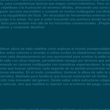
lta, para competencias tácticas que exigen control milimétrico. Pero no 
epetitivas o la frustración de terrenos difíciles, ofreciendo una curva 
ear secretos escondidos o competir en modos multijugador con dinám
o la rejugabilidad del título. Sin necesidad de herramientas externas ni
 juego a tu antojo. Así que si estás buscando una aventura donde las le
listos para llevarte más allá de los horizontes convencionales. ¡Prep
lorar y conquistar desafíos!
ablecer altura de salto redefine cómo exploras el mundo postapocalíp
 saltos sobre cañones o acceder a cofres ocultos en plataformas elevadas
forma cada desplazamiento en una oportunidad para mostrar tu estilo ún
de salto con otras mejoras, permitiéndote navegar por terrenos que a
onando en carreras multijugador con maniobras espectaculares, la su
dores que buscan optimizar cada segundo de su partida encontrarán en 
onas elevadas. En el modo competitivo, dominar la altura de salto te da
terística, diseñada para fanáticos que buscan exploración sin límites, 
ión más innovador del género. Desde saltar sobre estructuras colapsa
a tu vehículo, sino que redefine tu relación con el entorno del juego, co
 postapocalíptico donde dominar cada kilómetro es crucial para sobrevi