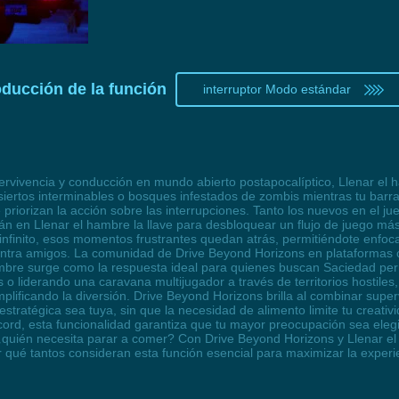
oducción de la función
interruptor Modo estándar
vivencia y conducción en mundo abierto postapocalíptico, Llenar el ha
esiertos interminables o bosques infestados de zombis mientras tu ba
priorizan la acción sobre las interrupciones. Tanto los nuevos en el 
án en Llenar el hambre la llave para desbloquear un flujo de juego má
finito, esos momentos frustrantes quedan atrás, permitiéndote enfocar
contra amigos. La comunidad de Drive Beyond Horizons en plataforma
bre surge como la respuesta ideal para quienes buscan Saciedad perma
 liderando una caravana multijugador a través de territorios hostiles, 
plificando la diversión. Drive Beyond Horizons brilla al combinar super
estratégica sea tuya, sin que la necesidad de alimento limite tu creati
ord, esta funcionalidad garantiza que tu mayor preocupación sea elegi
¿quién necesita parar a comer? Con Drive Beyond Horizons y Llenar el 
qué tantos consideran esta función esencial para maximizar la experie