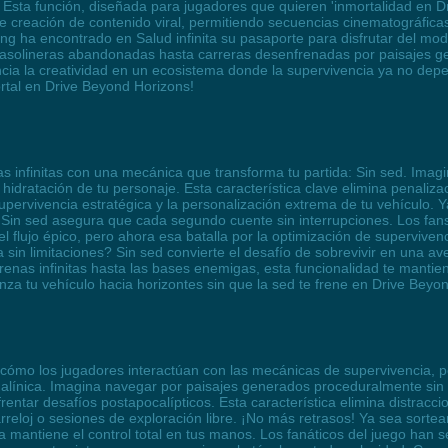
 Esta función, diseñada para jugadores que quieren 'inmortalidad en Dri
 de creación de contenido viral, permitiendo secuencias cinematográfi
ha encontrado en Salud infinita su pasaporte para disfrutar del modo 
gasolineras abandonadas hasta carreras desenfrenadas por paisajes g
cia la creatividad en un ecosistema donde la supervivencia ya no depe
rtal en Drive Beyond Horizons!
ras infinitas con una mecánica que transforma tu partida: Sin sed. Ima
idratación de tu personaje. Esta característica clave elimina penaliza
 supervivencia estratégica y la personalización extrema de tu vehícul
, Sin sed asegura que cada segundo cuente sin interrupciones. Los fan
 flujo épico, pero ahora esa batalla por la optimización de supervive
in limitaciones? Sin sed convierte el desafío de sobrevivir en una ave
arenas infinitas hasta las bases enemigas, esta funcionalidad te manti
anza tu vehículo hacia horizontes sin que la sed te frene en Drive Beyo
e cómo los jugadores interactúan con las mecánicas de supervivencia, 
nalínica. Imagina navegar por paisajes generados proceduralmente sin 
entar desafíos postapocalípticos. Esta característica elimina distracc
arreloj o sesiones de exploración libre. ¡No más retrasos! Ya sea sort
cía mantiene el control total en tus manos. Los fanáticos del juego ha