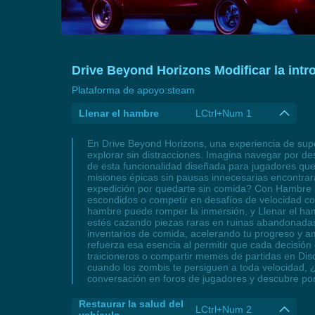
Drive Beyond Horizons Modificar la intr
Plataforma de apoyo:
steam
Llenar el hambre
LCtrl+Num 1
En Drive Beyond Horizons, una experiencia de super
explorar sin distracciones. Imagina navegar por d
de esta funcionalidad diseñada para jugadores que 
misiones épicas sin pausas innecesarias encontrar
expedición por quedarte sin comida? Con Hambre in
escondidos o competir en desafíos de velocidad 
hambre puede romper la inmersión, y Llenar el ham
estés cazando piezas raras en ruinas abandonadas o
inventarios de comida, acelerando tu progreso y am
refuerza esa esencia al permitir que cada decisión 
traicioneros o compartir memes de partidas en Disc
cuando los zombis te persiguen a toda velocidad, 
conversación en foros de jugadores y descubre por 
Restaurar la salud del
LCtrl+Num 2