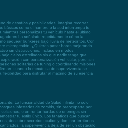
eno de desafíos y posibilidades. Imagina recorrer
os básicos como el hambre o la sed interrumpa tu
 mientras personalizas tu vehículo hasta el último
e jugadores ha señalado repetidamente cómo la
omo saquear búnkeres bajo lluvia de meteoritos. Con
 sobre microgestión. ¿Quieres pasar horas mejorando
ativo sin distracciones. Incluso en modos
bajo cielos estrellados sin que nadie tenga que
xploración con personalización vehicular, pero 'sin
n sesiones solitarias de tuning o coordinando misiones
onfirman: cuando la mecánica de supervivencia se
flexibilidad para disfrutar al máximo de su esencia
nante. La funcionalidad de Salud infinita no solo
 bosques infestados de zombis, sin preocuparte por
 colisiones, o enfrentar hordas de enemigos sin
emostrar tu estilo único. Los fanáticos que buscan
os, descubrir secretos ocultos y dominar territorios
antilados, la supervivencia deja de ser un obstáculo