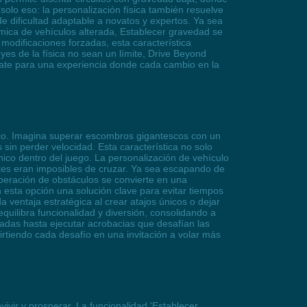
solo eso: la personalización física también resuelve
de dificultad adaptable a novatos y expertos. Ya sea
ica de vehículos alterada, Establecer gravedad se
 modificaciones forzadas, esta característica
yes de la física no sean un límite, Drive Beyond
árate para una experiencia donde cada cambio en la
tico. Imagina superar escombros gigantescos con un
 sin perder velocidad. Esta característica no solo
ico dentro del juego. La personalización de vehículo
ntes eran imposibles de cruzar. Ya sea escapando de
peración de obstáculos se convierte en una
esta opción una solución clave para evitar tiempos
 ventaja estratégica al crear atajos únicos o dejar
equilibra funcionalidad y diversión, consolidando a
das hasta ejecutar acrobacias que desafían las
nvirtiendo cada desafío en una invitación a volar más
vir y prosperar. La funcionalidad 'Establecer