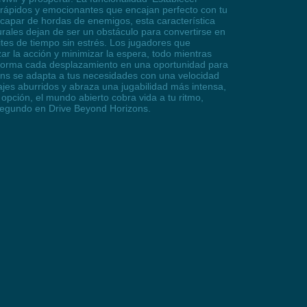
es rápidos y emocionantes que encajan perfecto con tu
capar de hordas de enemigos, esta característica
durales dejan de ser un obstáculo para convertirse en
ites de tiempo sin estrés. Los jugadores que
r la acción y minimizar la espera, todo mientras
ansforma cada desplazamiento en una oportunidad para
ons se adapta a tus necesidades con una velocidad
ajes aburridos y abraza una jugabilidad más intensa,
opción, el mundo abierto cobra vida a tu ritmo,
 segundo en Drive Beyond Horizons.