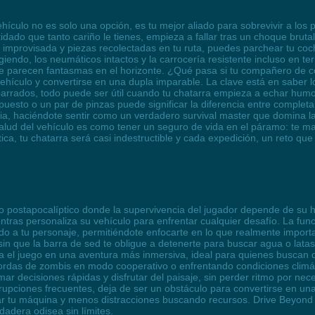
ehículo no es solo una opción, es tu mejor aliado para sobrevivir a lo
idado que tanto cariño le tienes, empieza a fallar tras un choque bruta
 improvisada y piezas recolectadas en tu ruta, puedes parchear tu coche
iendo, los neumáticos intactos y la carrocería resistente incluso en t
que parecen fantasmas en el horizonte. ¿Qué pasa si tu compañero de
ehículo y convertirse en una dupla imparable. La clave está en saber 
dos, todo puede ser útil cuando tu chatarra empieza a echar humo. 
uesto o un par de pinzas puede significar la diferencia entre complet
ia, haciéndote sentir como un verdadero survival master que domina l
alud del vehículo es como tener un seguro de vida en el páramo: te ma
ica, tu chatarra será casi indestructible y cada expedición, un reto qu
postapocalíptico donde la supervivencia del jugador depende de su h
tras personaliza su vehículo para enfrentar cualquier desafío. La func
do a tu personaje, permitiéndote enfocarte en lo que realmente importa:
 sin que la barra de sed te obligue a detenerte para buscar agua o l
 el juego en una aventura más inmersiva, ideal para quienes buscan dis
hordas de zombis en modo cooperativo o enfrentando condiciones climá
ar decisiones rápidas y disfrutar del paisaje, sin perder ritmo por ne
errupciones frecuentes, deja de ser un obstáculo para convertirse en u
nar tu máquina y menos distracciones buscando recursos. Drive Beyond 
dadera odisea sin límites.