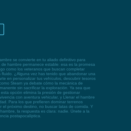
mbre se convierte en tu aliado definitivo para
rra de hambre permanece estable: esa es la promesa
juego como los veteranos que buscan completar
s fluido. ¿Alguna vez has tenido que abandonar una
te en personalizar tus vehículos, descubrir tesoros
s como Steam ya debate cómo la mecánica de
nente sin sacrificar la exploración. Ya sea que
esta opción elimina la presión de gestionar
vivencia con aventura vehicular, y Llenar el hambre
vidad. Para los que prefieren dominar terrenos
r el próximo destino, no buscar latas de comida. Y
hambre, la respuesta es clara: nadie. Únete a la
ncia postapocalíptica.