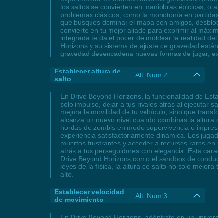
los saltos se convierten en maniobras épicicas, o a
problemas clásicos, como la monotonía en partidas r
que busques dominar el mapa con amigos, desbloqu
convierte en tu mejor aliado para exprimir al máxim
integrada te da el poder de moldear la realidad del
Horizons y su sistema de ajuste de gravedad están 
gravedad desencadena nuevas formas de jugar, exp
Establecer altura de
Alt+Num 2
salto
En Drive Beyond Horizons, la funcionalidad de Est
solo impulso, dejar a tus rivales atrás al ejecutar
mejora la movilidad de tu vehículo, sino que trans
alcanza un nuevo nivel cuando combinas la altura 
hordas de zombis en modo supervivencia o impresi
experiencia satisfactoriamente dinámica. Los juga
muertos frustrantes y acceder a recursos raros en z
atrás a tus perseguidores con elegancia. Esta carac
Drive Beyond Horizons como el sandbox de conducc
leyes de la física, la altura de salto no solo mejor
alto.
Establecer velocidad
Alt+Num 3
de movimiento
En Drive Beyond Horizons, adéntrate en un universo