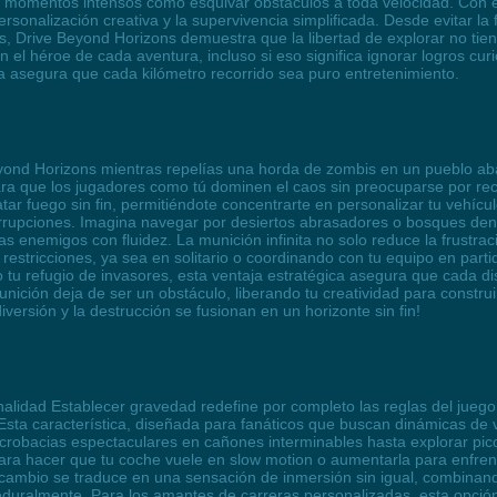
momentos intensos como esquivar obstáculos a toda velocidad. Con est
ersonalización creativa y la supervivencia simplificada. Desde evitar l
es, Drive Beyond Horizons demuestra que la libertad de explorar no tiene
en el héroe de cada aventura, incluso si eso significa ignorar logros c
cía asegura que cada kilómetro recorrido sea puro entretenimiento.
yond Horizons mientras repelías una horda de zombis en un pueblo a
ara que los jugadores como tú dominen el caos sin preocuparse por reca
r fuego sin fin, permitiéndote concentrarte en personalizar tu vehícu
errupciones. Imagina navegar por desiertos abrasadores o bosques den
as enemigos con fluidez. La munición infinita no solo reduce la frustr
in restricciones, ya sea en solitario o coordinando con tu equipo en par
tu refugio de invasores, esta ventaja estratégica asegura que cada di
ción deja de ser un obstáculo, liberando tu creatividad para construir,
versión y la destrucción se fusionan en un horizonte sin fin!
alidad Establecer gravedad redefine por completo las reglas del juego,
sta característica, diseñada para fanáticos que buscan dinámicas de ve
acrobacias espectaculares en cañones interminables hasta explorar pi
 para hacer que tu coche vuele en slow motion o aumentarla para enfren
 cambio se traduce en una sensación de inmersión sin igual, combinand
uralmente. Para los amantes de carreras personalizadas, esta opción 