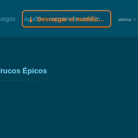
juegos
ayuda
registro de versión
Descargar el modificador Gamebuff
idioma
Trucos Épicos