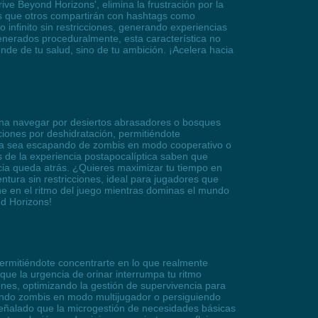
ve Beyond Horizons', elimina la frustración por la
cas que otros compartirán con hashtags como
infinito sin restricciones, generando experiencias
enerados proceduralmente, esta característica no
nde de tu salud, sino de tu ambición. ¡Acelera hacia
gina navegar por desiertos abrasadores o bosques
ciones por deshidratación, permitiéndote
o. Ya sea escapando de zombis en modo cooperativo o
s de la experiencia postapocalíptica saben que
ncia queda atrás. ¿Quieres maximizar tu tiempo en
ntura sin restricciones, ideal para jugadores que
ene en el ritmo del juego mientras dominas el mundo
nd Horizons!
permitiéndote concentrarte en lo que realmente
que la urgencia de orinar interrumpa tu ritmo
iones, optimizando la gestión de supervivencia para
eando zombis en modo multijugador o persiguiendo
n señalado que la microgestión de necesidades básicas