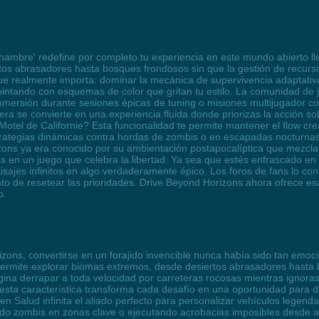
 hambre' redefine por completo tu experiencia en este mundo abierto ll
os abrasadores hasta bosques frondosos sin que la gestión de recurs
 que realmente importa: dominar la mecánica de supervivencia adaptativa
 pintando con esquemas de color que gritan tu estilo. La comunidad d
mersión durante sesiones épicas de tuning o misiones multijugador c
tera se convierte en una experiencia fluida donde priorizas la acción
otel de Californie? Esta funcionalidad te permite mantener el flow cre
rategias dinámicas contra hordas de zombis o en escapadas nocturnas 
ons ya era conocido por su ambientación postapocalíptica que mezcla e
iales en un juego que celebra la libertad. Ya sea que estés enfrascado e
paisajes infinitos en algo verdaderamente épico. Los foros de fans lo c
 de resetear las prioridades. Drive Beyond Horizons ahora ofrece esa 
o.
ons, convertirse en un forajido invencible nunca había sido tan emocio
e permite explorar biomas extremos, desde desiertos abrasadores hasta
ina derrapar a toda velocidad por carreteras rocosas mientras ignoras
esta característica transforma cada desafío en una oportunidad para d
Salud infinita el aliado perfecto para personalizar vehículos legendari
ndo zombis en zonas clave o ejecutando acrobacias imposibles desde ac