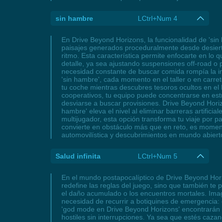
sin hambre
LCtrl+Num 4
En Drive Beyond Horizons, la funcionalidad de 'sin
paisajes generados proceduralmente desde desiert
ritmo. Esta característica permite enfocarte en lo
detalle, ya sea ajustando suspensiones off-road o
necesidad constante de buscar comida rompía la in
'sin hambre', cada momento en el taller o en carre
tu coche mientras descubres tesoros ocultos en el M
cooperativos, tu equipo puede concentrarse en est
desviarse a buscar provisiones. Drive Beyond Horiz
hambre' eleva el nivel al eliminar barreras artific
multijugador, esta opción transforma tu viaje por 
convierte en obstáculo más que en reto, es momento
automovilística y descubrimientos en mundo abiert
Salud infinita
LCtrl+Num 5
En el mundo postapocalíptico de Drive Beyond Horiz
redefine las reglas del juego, sino que también t
el daño acumulado o los encuentros mortales. Imag
necesidad de recurrir a botiquines de emergencia: 
'god mode en Drive Beyond Horizons' encontrarán en 
hostiles sin interrupciones. Ya sea que estés caza