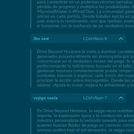
para convertirse en un poderoso recurso narrativo.
pérdida de progreso y multiplica las posibilidades
#SurvivalMaster o #RoadTitan. La comunidad gaming 
únicas en cada partida. Desde batallas épicas en 
solo mejora tu rendimiento, sino que también poten
el horizonte con la confianza de un verdadero inmo
Sin sed
LCtrl+Num 6
Drive Beyond Horizons te invita a dominar carrete
generados proceduralmente sin preocuparte por la h
concentrarte en el verdadero núcleo del juego: la
perfeccionando tu todoterreno tuneado en el taller
gestionar recursos constantemente puede romper el
combates intensos o explorar cada rincón del mapa s
priorizan la acción sobre microgestión. Desde las 
abierto. ¡Ajusta tu motor, mejora tu armamento y l
vejiga vacía
LCtrl+Num 7
En Drive Beyond Horizons, la vejiga vacía redefin
importa: la exploración épica y la conducción adre
mientras personalizas tu vehículo tuneado para enfr
quienes buscan fluidez de juego en carreras contr
tesoros ocultos bajo el sol abrasador, la vejiga va