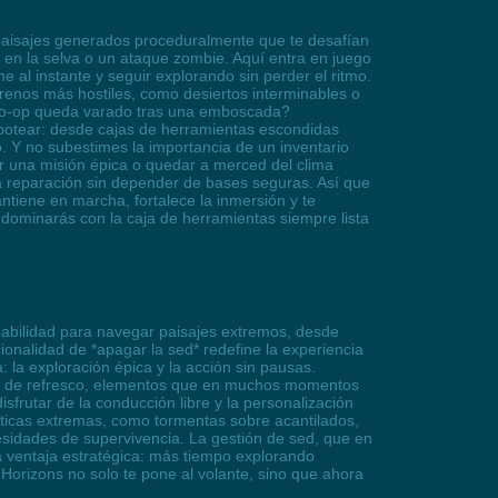
s paisajes generados proceduralmente que te desafían
l en la selva o un ataque zombie. Aquí entra en juego
 al instante y seguir explorando sin perder el ritmo.
errenos más hostiles, como desiertos interminables o
 co-op queda varado tras una emboscada?
lootear: desde cajas de herramientas escondidas
Y no subestimes la importancia de un inventario
ar una misión épica o quedar a merced del clima
a reparación sin depender de bases seguras. Así que
ntiene en marcha, fortalece la inmersión y te
e dominarás con la caja de herramientas siempre lista
abilidad para navegar paisajes extremos, desde
ionalidad de *apagar la sed* redefine la experiencia
 la exploración épica y la acción sin pausas.
atas de refresco, elementos que en muchos momentos
frutar de la conducción libre y la personalización
ticas extremas, como tormentas sobre acantilados,
cesidades de supervivencia. La gestión de sed, que en
na ventaja estratégica: más tiempo explorando
Horizons no solo te pone al volante, sino que ahora