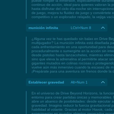
puede romper la inmersión, especialmente durante 
continuo de acción, ideal para quienes valoran la p
hasta disfrutar del ciclo día-noche sin interrupcion
de juego, mejora tu fluidez de juego y conviértete 
competitivo o un explorador relajado, la vejiga va
munición infinita
LCtrl+Num 8
¿Alguna vez te has quedado sin balas en Drive Be
multijugador? La munición infinita está diseñada p
cada enfrentamiento en una oportunidad para desata
proceduralmente o sumergirte en la acción sin int
desde pistolas hasta lanzacohetes, mientras elimin
sino que eleva la adrenalina al permitirte atacar s
gigantes mutados en colinas rocosas o protegiendo 
vuelve aún más inmersivo cuando la escasez de muni
¡Prepárate para una aventura sin frenos donde la di
Establecer gravedad
Alt+Num 1
En el universo de Drive Beyond Horizons, la funcion
entorno para crear partidas únicas y memorables. E
abre un abanico de posibilidades: desde ejecutar 
gravedad. Imagina reducir la fuerza gravitacional
habilidad al volante. Gracias al motor Havok, cada
experimentar en mundos abiertos generados proced