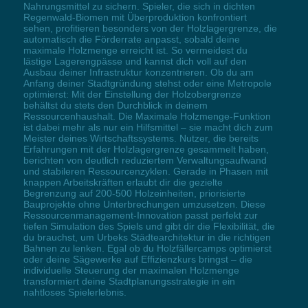
Nahrungsmittel zu sichern. Spieler, die sich in dichten
Regenwald-Biomen mit Überproduktion konfrontiert
sehen, profitieren besonders von der Holzlagergrenze, die
automatisch die Förderrate anpasst, sobald deine
maximale Holzmenge erreicht ist. So vermeidest du
lästige Lagerengpässe und kannst dich voll auf den
Ausbau deiner Infrastruktur konzentrieren. Ob du am
Anfang deiner Stadtgründung stehst oder eine Metropole
optimierst: Mit der Einstellung der Holzobergrenze
behältst du stets den Durchblick in deinem
Ressourcenhaushalt. Die Maximale Holzmenge-Funktion
ist dabei mehr als nur ein Hilfsmittel – sie macht dich zum
Meister deines Wirtschaftssystems. Nutzer, die bereits
Erfahrungen mit der Holzlagergrenze gesammelt haben,
berichten von deutlich reduziertem Verwaltungsaufwand
und stabileren Ressourcenzyklen. Gerade in Phasen mit
knappen Arbeitskräften erlaubt dir die gezielte
Begrenzung auf 200-500 Holzeinheiten, priorisierte
Bauprojekte ohne Unterbrechungen umzusetzen. Diese
Ressourcenmanagement-Innovation passt perfekt zur
tiefen Simulation des Spiels und gibt dir die Flexibilität, die
du brauchst, um Urbeks Städtearchitektur in die richtigen
Bahnen zu lenken. Egal ob du Holzfällercamps optimierst
oder deine Sägewerke auf Effizienzkurs bringst – die
individuelle Steuerung der maximalen Holzmenge
transformiert deine Stadtplanungsstrategie in ein
nahtloses Spielerlebnis.