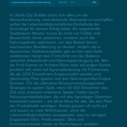
Lebensmittelproduktions-Einstellung
Shift+F1 - F1 +
In Urbek City Builder dreht sich alles um die
Herausforderung, eine blühende Metropole zu erschaffen,
wobei die Lebensmittelproduktions-Einstellung die
Grundlage für deinen Erfolg bildet. Als angehender
Stadtplaner-Meister musst du nicht nur Felder und
Bauernhöfe clever platzieren, sondern auch die
Nahrungskette optimieren, um den Bedarf deiner
wachsenden Bevölkerung zu decken. Anders als in
klassischen Städtebauspielen gibt es hier kein Geld,
stattdessen hängt dein Fortschritt von der Balance
zwischen Arbeitskraft und Nahrungserzeugung ab. Wer
als Profi-Gamer im Archipel-Biom oder auf engen Karten
punkten will, setzt auf Agraroptimierung mit Fischerkais,
die ab 1050 Einwohnern freigeschaltet werden und
gleichzeitig Platz sparen und den Nahrungsmittel-Output
boosten. Für die ultimative Ressourcenmanagement-
Strategie im späten Spiel, wenn 50.000 Einwohner das
Ziel sind, ersetzen erfahrene Spieler Felder durch
Nahrungsmittelfabriken, die mit drei Agrarlager-Stationen
kombiniert werden – ein Must-Have für alle, die den Pfad
der Produktivität verfolgen. Noobs passen oft nicht auf
und bauen zu viele Wohnhäuser, ohne die
Lebensmittelproduktion anzupassen, was zu nervigen
Engpässen führt. Profis wissen: Silos und
Fruchtverarbeiter clever im Rasterlayout verteilen,