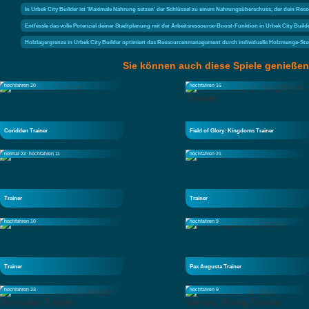
In Urbek City Builder ist 'Maximale Nahrung setzen' der Schlüssel zu einem Nahrungsüberschuss, der dein Re
Entfessle das volle Potenzial deiner Stadtplanung mit der Arbeitsressource-Boost-Funktion in Urbek City Build
Holzlagergrenze in Urbek City Builder optimiert das Ressourcenmanagement durch individuelle Holzmenge-St
Sie können auch diese Spiele genießen
hochfahren 20
hochfahren 16
Coridden Trainer
Field of Glory: Kingdoms Trainer
normal 22
hochfahren 11
hochfahren 21
Trainer
Trainer
hochfahren 10
hochfahren 9
Trainer
Pax Augusta Trainer
hochfahren 23
hochfahren 9