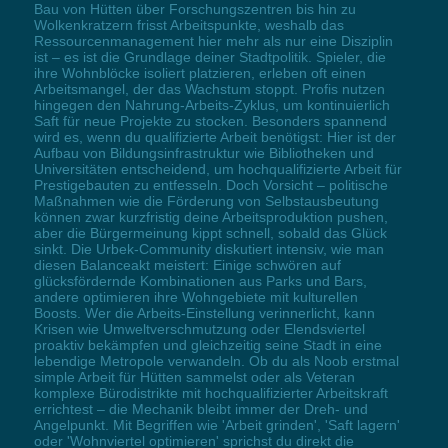
Bau von Hütten über Forschungszentren bis hin zu
Wolkenkratzern frisst Arbeitspunkte, weshalb das
Ressourcenmanagement hier mehr als nur eine Disziplin
ist – es ist die Grundlage deiner Stadtpolitik. Spieler, die
ihre Wohnblöcke isoliert platzieren, erleben oft einen
Arbeitsmangel, der das Wachstum stoppt. Profis nutzen
hingegen den Nahrung-Arbeits-Zyklus, um kontinuierlich
Saft für neue Projekte zu stocken. Besonders spannend
wird es, wenn du qualifizierte Arbeit benötigst: Hier ist der
Aufbau von Bildungsinfrastruktur wie Bibliotheken und
Universitäten entscheidend, um hochqualifizierte Arbeit für
Prestigebauten zu entfesseln. Doch Vorsicht – politische
Maßnahmen wie die Förderung von Selbstausbeutung
können zwar kurzfristig deine Arbeitsproduktion pushen,
aber die Bürgermeinung kippt schnell, sobald das Glück
sinkt. Die Urbek-Community diskutiert intensiv, wie man
diesen Balanceakt meistert: Einige schwören auf
glücksfördernde Kombinationen aus Parks und Bars,
andere optimieren ihre Wohngebiete mit kulturellen
Boosts. Wer die Arbeits-Einstellung verinnerlicht, kann
Krisen wie Umweltverschmutzung oder Elendsviertel
proaktiv bekämpfen und gleichzeitig seine Stadt in eine
lebendige Metropole verwandeln. Ob du als Noob erstmal
simple Arbeit für Hütten sammelst oder als Veteran
komplexe Bürodistrikte mit hochqualifizierter Arbeitskraft
errichtest – die Mechanik bleibt immer der Dreh- und
Angelpunkt. Mit Begriffen wie 'Arbeit grinden', 'Saft lagern'
oder 'Wohnviertel optimieren' sprichst du direkt die