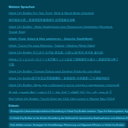
Weitere Sprachen
Urbek City Builder Pro Tips: Food, Work & Wood Mods Unlocked!
城市规划大师：资源调度终极骚操作 丝滑基建全攻略
Urbek City Builder : Mods Stratégiques pour Ressources Optimisées (Nourriture,
Travail, Bois)
Urbek: Food, Arbeit & Holz optimieren – Epische Stadt-Mods!
Urbek: Trucos Pro para Alimentos, Trabajo y Madera [Mods Útiles]
Urbek City Builder 하드코어 조작법 총집합: 식량/노동/목재 최적화 꿀비법!
Urbekシティビルダーのフード&労働マックス設定で無限都市を築け！資源管理の神ワ
ザ集
Urbek City Builder: Truques Épicos para Dominar Produção com Mods
Urbek City Builder新手村長必學隱藏機制！食物循環×木材爆產×工作滿載神操作
Urbek City Builder: Моды для стабильного роста города и хардкорных стратегий
أربك سيتي بيلدر: حيل إنتاج الطعام + إعداد عمل + إدارة خشب | خطة مُهندسين مُحترفة!
Mod Urbek City Builder: Trucchi Epici per Ciclo Cibo-Lavoro e Risorse Max [2024]
Etikett:
Strategische Lebensmittelproduktions-Einstellung in Urbek City Builder meistern: Tipps für Nahrungskette
In Urbek City Builder ist die Arbeits-Einstellung der Schlüssel für dynamisches Stadtwachstum und effektiv
Holz effektiv nutzen: Strategien für Holzfällerlager-Platzierung und Sägewerk-Effizienz in Urbek City Builder