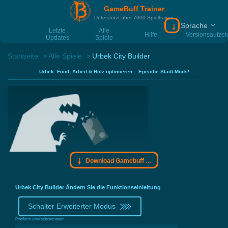
GameBuff Trainer
Unterstützt über 7000 Spieltrainer
Sprache
Download Gamebu
Letzte
Alle
Hilfe
Versionsaufze
Updates
Spiele
Startseite
Alle Spiele
Urbek City Builder
Urbek: Food, Arbeit & Holz optimieren – Epische Stadt-Mods!
Download Gamebuff Trainer
Urbek City Builder Ändern Sie die Funktionseinleitung
Schalter Erweiterter Modus
Plattform unterstützen:
steam