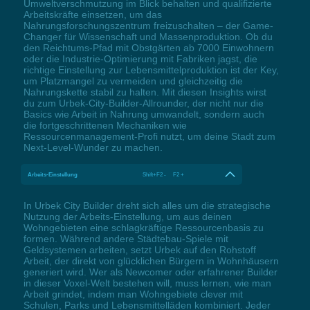
Umweltverschmutzung im Blick behalten und qualifizierte
Arbeitskräfte einsetzen, um das
Nahrungsforschungszentrum freizuschalten – der Game-
Changer für Wissenschaft und Massenproduktion. Ob du
den Reichtums-Pfad mit Obstgärten ab 7000 Einwohnern
oder die Industrie-Optimierung mit Fabriken jagst, die
richtige Einstellung zur Lebensmittelproduktion ist der Key,
um Platzmangel zu vermeiden und gleichzeitig die
Nahrungskette stabil zu halten. Mit diesen Insights wirst
du zum Urbek-City-Builder-Allrounder, der nicht nur die
Basics wie Arbeit in Nahrung umwandelt, sondern auch
die fortgeschrittenen Mechaniken wie
Ressourcenmanagement-Profi nutzt, um deine Stadt zum
Next-Level-Wunder zu machen.
Arbeits-Einstellung
Shift+F2 - F2 +
In Urbek City Builder dreht sich alles um die strategische
Nutzung der Arbeits-Einstellung, um aus deinen
Wohngebieten eine schlagkräftige Ressourcenbasis zu
formen. Während andere Städtebau-Spiele mit
Geldsystemen arbeiten, setzt Urbek auf den Rohstoff
Arbeit, der direkt von glücklichen Bürgern in Wohnhäusern
generiert wird. Wer als Newcomer oder erfahrener Builder
in dieser Voxel-Welt bestehen will, muss lernen, wie man
Arbeit grindet, indem man Wohngebiete clever mit
Schulen, Parks und Lebensmittelläden kombiniert. Jeder