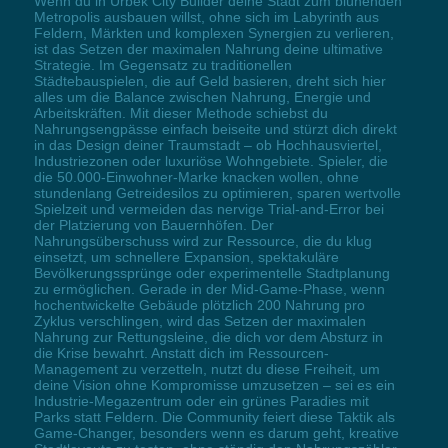
Wenn du in Urbek City Builder deine Stadt zum blühenden
Metropolis ausbauen willst, ohne sich im Labyrinth aus
Feldern, Märkten und komplexen Synergien zu verlieren,
ist das Setzen der maximalen Nahrung deine ultimative
Strategie. Im Gegensatz zu traditionellen
Städtebauspielen, die auf Geld basieren, dreht sich hier
alles um die Balance zwischen Nahrung, Energie und
Arbeitskräften. Mit dieser Methode schiebst du
Nahrungsengpässe einfach beiseite und stürzt dich direkt
in das Design deiner Traumstadt – ob Hochhausviertel,
Industriezonen oder luxuriöse Wohngebiete. Spieler, die
die 50.000-Einwohner-Marke knacken wollen, ohne
stundenlang Getreidesilos zu optimieren, sparen wertvolle
Spielzeit und vermeiden das nervige Trial-and-Error bei
der Platzierung von Bauernhöfen. Der
Nahrungsüberschuss wird zur Ressource, die du klug
einsetzt, um schnellere Expansion, spektakuläre
Bevölkerungssprünge oder experimentelle Stadtplanung
zu ermöglichen. Gerade in der Mid-Game-Phase, wenn
hochentwickelte Gebäude plötzlich 200 Nahrung pro
Zyklus verschlingen, wird das Setzen der maximalen
Nahrung zur Rettungsleine, die dich vor dem Absturz in
die Krise bewahrt. Anstatt dich im Ressourcen-
Management zu verzetteln, nutzt du diese Freiheit, um
deine Vision ohne Kompromisse umzusetzen – sei es ein
Industrie-Megazentrum oder ein grünes Paradies mit
Parks statt Feldern. Die Community feiert diese Taktik als
Game-Changer, besonders wenn es darum geht, kreative