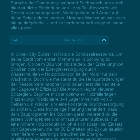
Sprache der Community, während Suchmaschinen durch
die natürliche Einbindung von Long-Tail-Keywords wie
Ressourcenmanagement, Wohngebiete und Arbeit auf
deine Seite geleitet werden. Urbanes Wachstum war noch
nie so tiefgründig – und so verdammt befriedigend, wenn
alles passt.
Holz
Shift+F3 - F3 +
In Urbek City Builder ist Holz die Schlüsselressource, um
deine Stadt vom ersten Moment an in Schwung zu
bringen. Ob beim Bau von Holzhütten, der Erstellung von
Straßen oder der Energieversorgung durch
Wassermühlen – Holzproduktion ist der Motor für dein
Wachstum. Doch wie meisterst du die Herausforderungen
der Ressourcenknappheit und balancierst die Nachteile
der Sägewerk-Effizienz? Die Antwort liegt in cleveren
Strategien. Beginne mit der optimalen Holzfällerlager-
Platzierung: Positioniere 3–4 Lager innerhalb von 5
Feldern um Wälder, um eine konstante Grundversorgung
zu sichern. Diese frühzeitige Planung verhindert, dass
dein Bauprogramm ins Stocken gerät, während du die
ersten Wohngebiete und Infrastrukturen aufbaust. Für
eine höhere Holzproduktion lohnt sich später der Einsatz
von Sägewerken, die mit 50 Einheiten pro Zyklus deutlich
mehr liefern – allerdings brauchen sie Energie,
qualifizierte Arbeiter und verursachen Verschmutzung.