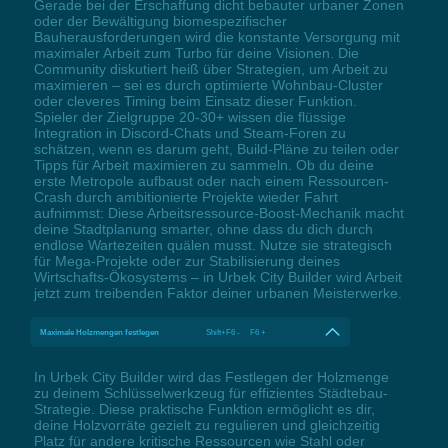
Gerade bei der Erschaffung dicht bebauter urbaner Zonen
oder der Bewältigung biomespezifischer
Bauherausforderungen wird die konstante Versorgung mit
maximaler Arbeit zum Turbo für deine Visionen. Die
Community diskutiert heiß über Strategien, um Arbeit zu
maximieren – sei es durch optimierte Wohnbau-Cluster
oder cleveres Timing beim Einsatz dieser Funktion.
Spieler der Zielgruppe 20-30+ wissen die flüssige
Integration in Discord-Chats und Steam-Foren zu
schätzen, wenn es darum geht, Build-Pläne zu teilen oder
Tipps für Arbeit maximieren zu sammeln. Ob du deine
erste Metropole aufbaust oder nach einem Ressourcen-
Crash durch ambitionierte Projekte wieder Fahrt
aufnimmst: Diese Arbeitsressource-Boost-Mechanik macht
deine Stadtplanung smarter, ohne dass du dich durch
endlose Wartezeiten quälen musst. Nutze sie strategisch
für Mega-Projekte oder zur Stabilisierung deines
Wirtschafts-Ökosystems – in Urbek City Builder wird Arbeit
jetzt zum treibenden Faktor deiner urbanen Meisterwerke.
Maximale Holzmengen festlegen
Shift+F6 - F6 +
In Urbek City Builder wird das Festlegen der Holzmenge
zu deinem Schlüsselwerkzeug für effizientes Städtebau-
Strategie. Diese praktische Funktion ermöglicht es dir,
deine Holzvorräte gezielt zu regulieren und gleichzeitig
Platz für andere kritische Ressourcen wie Stahl oder