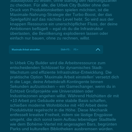
Stadtlayouts zu testen, ohne ständig den Nahrungszähler
zu checken. Für alle, die Urbek City Builder ohne den
Druck von Produktionsketten spielen möchten, ist die
Maximale-Nahrung-Strategie der Turbo-Boost, der das
Spielgefühl auf das nächste Level hebt. So wird aus der
knappen Ressource ein unerschöpflicher Fluss, der deine
Ambitionen beflügelt – egal ob du die Infrastruktur
überlasten, die Bevölkerung explodieren lassen oder
einfach nur bauen, ohne zu rechnen, willst.
Maximale Arbeit einstellen
Shift+F5 - F5 +
In Urbek City Builder wird die Arbeitsressource zum
entscheidenden Schlüssel für dynamisches Stadt-
Wachstum und effiziente Infrastruktur-Entwicklung. Die
praktische Option 'Maximale Arbeit einstellen' versetzt dich
in die Lage, deine Arbeitskraft-Kontingente binnen
Sekunden aufzustocken – ein Gamechanger, wenn du in
Echtzeit Großprojekte wie Universitäten oder
Industriezonen angehen willst. Während Holzhütten dir mit
+10 Arbeit pro Gebäude eine stabile Basis schaffen,
schießen moderne Wohnblöcke mit +60 Arbeit deine
Produktivität regelrecht in die Höhe. Diese Mechanik
entfesselt kreative Freiheit, indem sie lästige Engpässe
umgeht, die dich sonst beim Aufbau lebendiger Stadtteile
wie dem Bohème-Viertel mit angesagten Bars, begrünten
Parks und kulturellen Bibliotheken ausbremsen würden.