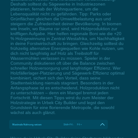
Deshalb solltest du Sägewerke in Industriezonen
platzieren, fernab der Wohnquartiere, um die
Lebensqualität nicht zu gefährden. Tipp: Parks oder
Grünflächen gleichen die Umweltbelastung aus und
steigern die Zufriedenheit deiner Bevölkerung. In biomen
wie Inseln, wo Bäume rar sind, wird Holzproduktion zur
kniffligen Aufgabe. Hier helfen regionale Boni wie die +20
% Holzgewinnung in Zentral-Westafrika, um Nachhaltigkeit
in deine Forstwirtschaft zu bringen. Gleichzeitig solltest du
frühzeitig alternative Energiequellen wie Kohle nutzen, um
dich nicht langfristig auf Holz als Treibstoff für
Wassermühlen verlassen zu müssen. Spieler in der
Community diskutieren oft über die Balance zwischen
schneller Holzversorgung und langfristiger Effizienz. Wer
Holzfällerlager-Platzierung und Sägewerk-Effizienz optimal
kombiniert, sichert sich den Vorteil, dass seine
Stadtentwicklung niemals stagniert. Besonders in der
Anfangsphase ist es entscheidend, Holzproduktion nicht
zu unterschätzen – denn ein Mangel bremst jeden
Fortschritt. Mit diesen Tipps wirst du zum Meister der
Holzstrategie in Urbek City Builder und legst den
Grundstein für eine florierende Metropole, die sowohl
wächst als auch glänzt.
Maximale Nahrung setzen
Shift+F4 - F4 +