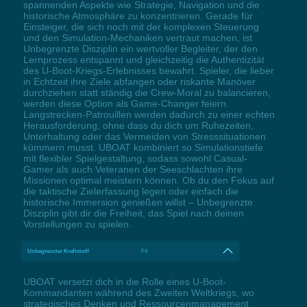
spannenden Aspekte wie Strategie, Navigation und die
historische Atmosphäre zu konzentrieren. Gerade für
Einsteiger, die sich noch mit der komplexen Steuerung
und den Simulation-Mechaniken vertraut machen, ist
Unbegrenzte Disziplin ein wertvoller Begleiter, der den
Lernprozess entspannt und gleichzeitig die Authentizität
des U-Boot-Kriegs-Erlebnisses bewahrt. Spieler, die lieber
in Echtzeit ihre Ziele abfangen oder riskante Manöver
durchziehen statt ständig die Crew-Moral zu balancieren,
werden diese Option als Game-Changer feiern.
Langstrecken-Patrouillen werden dadurch zu einer echten
Herausforderung, ohne dass du dich um Ruhezeiten,
Unterhaltung oder das Vermeiden von Stresssituationen
kümmern musst. UBOAT kombiniert so Simulationstiefe
mit flexibler Spielgestaltung, sodass sowohl Casual-
Gamer als auch Veteranen der Seeschlachten ihre
Missionen optimal meistern können. Ob du den Fokus auf
die taktische Zielerfassung legen oder einfach die
historische Immersion genießen willst – Unbegrenzte
Disziplin gibt dir die Freiheit, das Spiel nach deinen
Vorstellungen zu spielen.
Unbegrenzter Kraftstoff
F4
UBOAT versetzt dich in die Rolle eines U-Boot-
Kommandanten während des Zweiten Weltkriegs, wo
strategisches Denken und Ressourcenmanagement