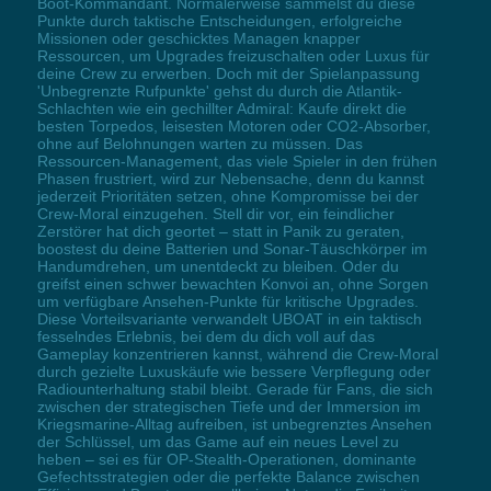
Boot-Kommandant. Normalerweise sammelst du diese
Punkte durch taktische Entscheidungen, erfolgreiche
Missionen oder geschicktes Managen knapper
Ressourcen, um Upgrades freizuschalten oder Luxus für
deine Crew zu erwerben. Doch mit der Spielanpassung
'Unbegrenzte Rufpunkte' gehst du durch die Atlantik-
Schlachten wie ein gechillter Admiral: Kaufe direkt die
besten Torpedos, leisesten Motoren oder CO2-Absorber,
ohne auf Belohnungen warten zu müssen. Das
Ressourcen-Management, das viele Spieler in den frühen
Phasen frustriert, wird zur Nebensache, denn du kannst
jederzeit Prioritäten setzen, ohne Kompromisse bei der
Crew-Moral einzugehen. Stell dir vor, ein feindlicher
Zerstörer hat dich geortet – statt in Panik zu geraten,
boostest du deine Batterien und Sonar-Täuschkörper im
Handumdrehen, um unentdeckt zu bleiben. Oder du
greifst einen schwer bewachten Konvoi an, ohne Sorgen
um verfügbare Ansehen-Punkte für kritische Upgrades.
Diese Vorteilsvariante verwandelt UBOAT in ein taktisch
fesselndes Erlebnis, bei dem du dich voll auf das
Gameplay konzentrieren kannst, während die Crew-Moral
durch gezielte Luxuskäufe wie bessere Verpflegung oder
Radiounterhaltung stabil bleibt. Gerade für Fans, die sich
zwischen der strategischen Tiefe und der Immersion im
Kriegsmarine-Alltag aufreiben, ist unbegrenztes Ansehen
der Schlüssel, um das Game auf ein neues Level zu
heben – sei es für OP-Stealth-Operationen, dominante
Gefechtsstrategien oder die perfekte Balance zwischen