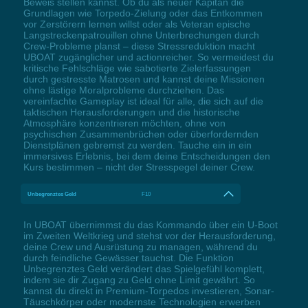
Beweis stellen kannst. Ob du als neuer Kapitän die
Grundlagen wie Torpedo-Zielung oder das Entkommen
vor Zerstörern lernen willst oder als Veteran epische
Langstreckenpatrouillen ohne Unterbrechungen durch
Crew-Probleme planst – diese Stressreduktion macht
UBOAT zugänglicher und actionreicher. So vermeidest du
kritische Fehlschläge wie sabotierte Zielerfassungen
durch gestresste Matrosen und kannst deine Missionen
ohne lästige Moralprobleme durchziehen. Das
vereinfachte Gameplay ist ideal für alle, die sich auf die
taktischen Herausforderungen und die historische
Atmosphäre konzentrieren möchten, ohne von
psychischen Zusammenbrüchen oder überfordernden
Dienstplänen gebremst zu werden. Tauche ein in ein
immersives Erlebnis, bei dem deine Entscheidungen den
Kurs bestimmen – nicht der Stresspegel deiner Crew.
Unbegrenztes Geld
F10
In UBOAT übernimmst du das Kommando über ein U-Boot
im Zweiten Weltkrieg und stehst vor der Herausforderung,
deine Crew und Ausrüstung zu managen, während du
durch feindliche Gewässer tauchst. Die Funktion
Unbegrenztes Geld verändert das Spielgefühl komplett,
indem sie dir Zugang zu Geld ohne Limit gewährt. So
kannst du direkt in Premium-Torpedos investieren, Sonar-
Täuschkörper oder modernste Technologien erwerben