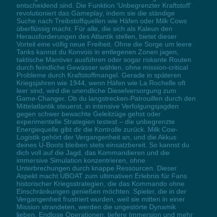
entscheidend sind. Die Funktion 'Unbegrenzter Kraftstoff'
revolutioniert das Gameplay, indem sie die ständige
Suche nach Treibstoffquellen wie Häfen oder Milk Cows
überflüssig macht. Für alle, die sich als Kaleun den
Herausforderungen des Atlantik stellen, bietet dieser
Vorteil eine völlig neue Freiheit. Ohne die Sorge um leere
Tanks kannst du Konvois in entlegenen Zonen jagen,
taktische Manöver ausführen oder sogar riskante Routen
durch feindliche Gewässer wählen, ohne mission-critical
Probleme durch Kraftstoffmangel. Gerade in späteren
Kriegsjahren wie 1944, wenn Häfen wie La Rochelle oft
leer sind, wird die unendliche Dieselversorgung zum
Game-Changer. Ob du langstrecken-Patrouillen durch den
Mittelatlantik steuerst, in intensive Verfolgungsjagden
gegen schwer bewachte Geleitzüge gehst oder
experimentelle Strategien testest – die unbegrenzte
Energiequelle gibt dir die Kontrolle zurück. Milk Cow-
Logistik gehört der Vergangenheit an, und die Akkus
deines U-Boots bleiben stets einsatzbereit. So kannst du
dich voll auf die Jagd, das Kommandieren und die
immersive Simulation konzentrieren, ohne
Unterbrechungen durch knappe Ressourcen. Dieser
Aspekt macht UBOAT zum ultimativen Erlebnis für Fans
historischer Kriegsstrategien, die das Kommando ohne
Einschränkungen genießen möchten. Spieler, die in der
Vergangenheit frustriert wurden, weil sie mitten in einer
Mission strandeten, werden die ungestörte Dynamik
lieben. Endlose Operationen, tiefere Immersion und mehr