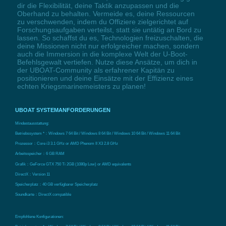
dir die Flexibilität, deine Taktik anzupassen und die
Oberhand zu behalten. Vermeide es, deine Ressourcen
zu verschwenden, indem du Offiziere zielgerichtet auf
Forschungsaufgaben verteilst, statt sie untätig an Bord zu
lassen. So schaffst du es, Technologien freizuschalten, die
deine Missionen nicht nur erfolgreicher machen, sondern
auch die Immersion in die komplexe Welt der U-Boot-
Befehlsgewalt vertiefen. Nutze diese Ansätze, um dich in
der UBOAT-Community als erfahrener Kapitän zu
positionieren und deine Einsätze mit der Effizienz eines
echten Kriegsmarinemeisters zu planen!
UBOAT SYSTEMANFORDERUNGEN
Mindestausstattung:
Betriebssystem *：Windows 7 64 Bit / Windows 8 64 Bit / Windows 10 64 Bit / Windows 11 64 Bit
Prozessor：Core i3 3.1 GHz or AMD Phenom II X3 2.8 GHz
Arbeitsspeicher：6 GB RAM
Grafik：GeForce GTX 750 Ti 2GB (1080p Low) or AMD equivalents
DirectX：Version 11
Speicherplatz：40 GB verfügbarer Speicherplatz
Soundkarte：DirectX compatible
Empfohlene Konfigurationen: