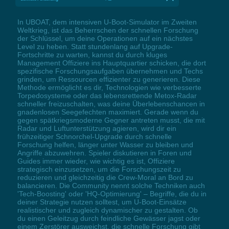
In UBOAT, dem intensiven U-Boot-Simulator im Zweiten
Weltkrieg, ist das Beherrschen der schnellen Forschung
der Schlüssel, um deine Operationen auf ein nächstes
Level zu heben. Statt stundenlang auf Upgrade-
Fortschritte zu warten, kannst du durch kluges
Management Offiziere ins Hauptquartier schicken, die dort
spezifische Forschungsaufgaben übernehmen und Techs
grinden, um Ressourcen effizienter zu generieren. Diese
Methode ermöglicht es dir, Technologien wie verbesserte
Torpedosysteme oder das lebensrettende Metox-Radar
schneller freizuschalten, was deine Überlebenschancen in
gnadenlosen Seegefechten maximiert. Gerade wenn du
gegen spätkriegsmoderne Gegner antreten musst, die mit
Radar und Luftunterstützung agieren, wird dir ein
frühzeitiger Schnorchel-Upgrade durch schnelle
Forschung helfen, länger unter Wasser zu bleiben und
Angriffe abzuwehren. Spieler diskutieren in Foren und
Guides immer wieder, wie wichtig es ist, Offiziere
strategisch einzusetzen, um die Forschungszeit zu
reduzieren und gleichzeitig die Crew-Moral an Bord zu
balancieren. Die Community nennt solche Techniken auch
'Tech-Boosting' oder 'HQ-Optimierung' – Begriffe, die du in
deiner Strategie nutzen solltest, um U-Boot-Einsätze
realistischer und zugleich dynamischer zu gestalten. Ob
du einen Geleitzug durch feindliche Gewässer jagst oder
einem Zerstörer ausweichst, die schnelle Forschung gibt