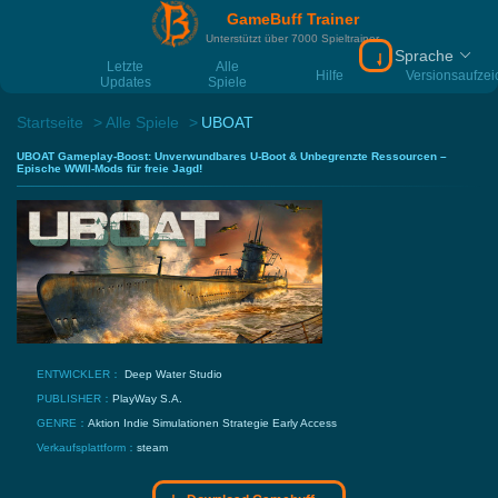
GameBuff Trainer
Unterstützt über 7000 Spieltrainer
Sprache
Download Gamebu
Letzte
Alle
Hilfe
Versionsaufze
Updates
Spiele
Startseite
Alle Spiele
UBOAT
UBOAT Gameplay-Boost: Unverwundbares U-Boot & Unbegrenzte Ressourcen –
Epische WWII-Mods für freie Jagd!
ENTWICKLER：
Deep Water Studio
PUBLISHER：
PlayWay S.A.
GENRE：
Aktion
Indie
Simulationen
Strategie
Early Access
Verkaufsplattform：
steam