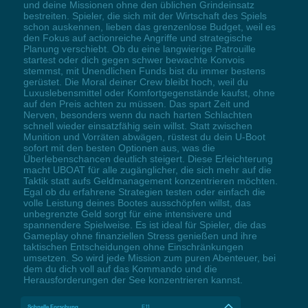
und deine Missionen ohne den üblichen Grindeinsatz
bestreiten. Spieler, die sich mit der Wirtschaft des Spiels
schon auskennen, lieben das grenzenlose Budget, weil es
den Fokus auf actionreiche Angriffe und strategische
Planung verschiebt. Ob du eine langwierige Patrouille
startest oder dich gegen schwer bewachte Konvois
stemmst, mit Unendlichen Funds bist du immer bestens
gerüstet. Die Moral deiner Crew bleibt hoch, weil du
Luxuslebensmittel oder Komfortgegenstände kaufst, ohne
auf den Preis achten zu müssen. Das spart Zeit und
Nerven, besonders wenn du nach harten Schlachten
schnell wieder einsatzfähig sein willst. Statt zwischen
Munition und Vorräten abwägen, rüstest du dein U-Boot
sofort mit den besten Optionen aus, was die
Überlebenschancen deutlich steigert. Diese Erleichterung
macht UBOAT für alle zugänglicher, die sich mehr auf die
Taktik statt aufs Geldmanagement konzentrieren möchten.
Egal ob du erfahrene Strategien testen oder einfach die
volle Leistung deines Bootes ausschöpfen willst, das
unbegrenzte Geld sorgt für eine intensivere und
spannendere Spielweise. Es ist ideal für Spieler, die das
Gameplay ohne finanziellen Stress genießen und ihre
taktischen Entscheidungen ohne Einschränkungen
umsetzen. So wird jede Mission zum puren Abenteuer, bei
dem du dich voll auf das Kommando und die
Herausforderungen der See konzentrieren kannst.
Schnelle Forschung
F11