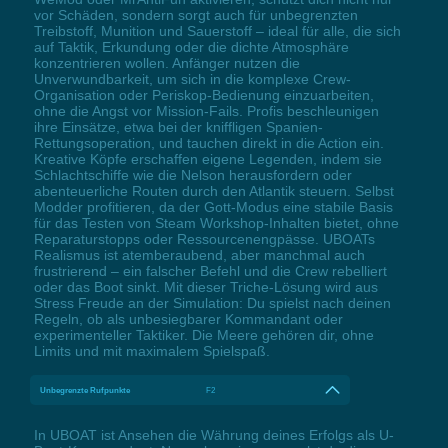
vor Schäden, sondern sorgt auch für unbegrenzten
Treibstoff, Munition und Sauerstoff – ideal für alle, die sich
auf Taktik, Erkundung oder die dichte Atmosphäre
konzentrieren wollen. Anfänger nutzen die
Unverwundbarkeit, um sich in die komplexe Crew-
Organisation oder Periskop-Bedienung einzuarbeiten,
ohne die Angst vor Mission-Fails. Profis beschleunigen
ihre Einsätze, etwa bei der kniffligen Spanien-
Rettungsoperation, und tauchen direkt in die Action ein.
Kreative Köpfe erschaffen eigene Legenden, indem sie
Schlachtschiffe wie die Nelson herausfordern oder
abenteuerliche Routen durch den Atlantik steuern. Selbst
Modder profitieren, da der Gott-Modus eine stabile Basis
für das Testen von Steam Workshop-Inhalten bietet, ohne
Reparaturstopps oder Ressourcenengpässe. UBOATs
Realismus ist atemberaubend, aber manchmal auch
frustrierend – ein falscher Befehl und die Crew rebelliert
oder das Boot sinkt. Mit dieser Triche-Lösung wird aus
Stress Freude an der Simulation: Du spielst nach deinen
Regeln, ob als unbesiegbarer Kommandant oder
experimenteller Taktiker. Die Meere gehören dir, ohne
Limits und mit maximalem Spielspaß.
Unbegrenzte Rufpunkte
F2
In UBOAT ist Ansehen die Währung deines Erfolgs als U-