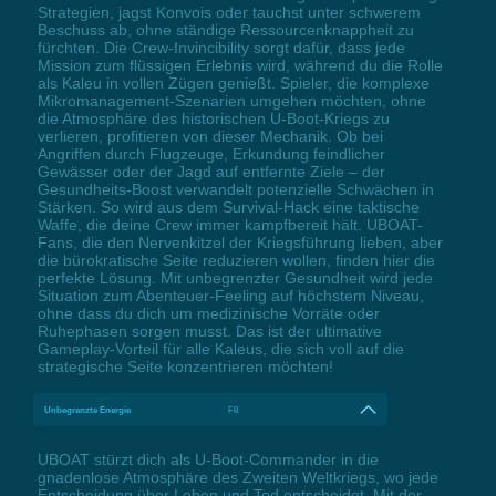
Strategien, jagst Konvois oder tauchst unter schwerem
Beschuss ab, ohne ständige Ressourcenknappheit zu
fürchten. Die Crew-Invincibility sorgt dafür, dass jede
Mission zum flüssigen Erlebnis wird, während du die Rolle
als Kaleu in vollen Zügen genießt. Spieler, die komplexe
Mikromanagement-Szenarien umgehen möchten, ohne
die Atmosphäre des historischen U-Boot-Kriegs zu
verlieren, profitieren von dieser Mechanik. Ob bei
Angriffen durch Flugzeuge, Erkundung feindlicher
Gewässer oder der Jagd auf entfernte Ziele – der
Gesundheits-Boost verwandelt potenzielle Schwächen in
Stärken. So wird aus dem Survival-Hack eine taktische
Waffe, die deine Crew immer kampfbereit hält. UBOAT-
Fans, die den Nervenkitzel der Kriegsführung lieben, aber
die bürokratische Seite reduzieren wollen, finden hier die
perfekte Lösung. Mit unbegrenzter Gesundheit wird jede
Situation zum Abenteuer-Feeling auf höchstem Niveau,
ohne dass du dich um medizinische Vorräte oder
Ruhephasen sorgen musst. Das ist der ultimative
Gameplay-Vorteil für alle Kaleus, die sich voll auf die
strategische Seite konzentrieren möchten!
Unbegrenzte Energie
F8
UBOAT stürzt dich als U-Boot-Commander in die
gnadenlose Atmosphäre des Zweiten Weltkriegs, wo jede
Entscheidung über Leben und Tod entscheidet. Mit der