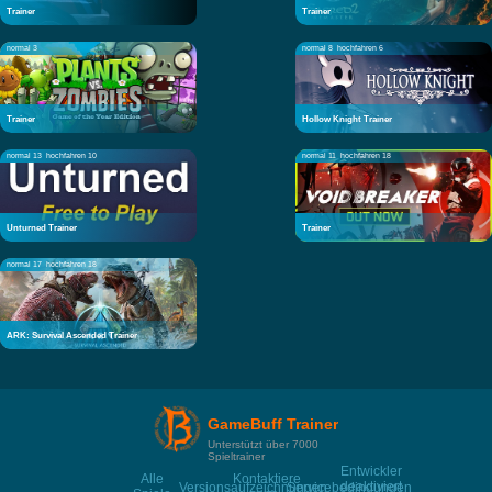
Trainer
Trainer
normal 3
normal 8
hochfahren 6
Trainer
Hollow Knight Trainer
normal 13
hochfahren 10
normal 11
hochfahren 18
Unturned Trainer
Trainer
normal 17
hochfahren 18
ARK: Survival Ascended Trainer
GameBuff Trainer
Unterstützt über 7000
Spieltrainer
Entwickler
Alle
Kontaktiere
deaktiviert
Versionsaufzeichnungen
Servicebedingungen