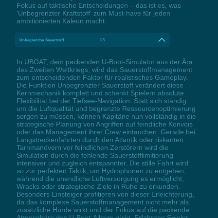
Fokus auf taktische Entscheidungen – das ist es, was
'Unbegrenzter Kraftstoff' zum Must-have für jeden
ambitionierten Kaleun macht.
Unbegrenzter Sauerstoff
F5
In UBOAT, dem packenden U-Boot-Simulator aus der Ära
des Zweiten Weltkriegs, wird das Sauerstoffmanagement
zum entscheidenden Faktor für realistisches Gameplay.
Die Funktion Unbegrenzter Sauerstoff verändert diese
Kernmechanik komplett und schenkt Spielern absolute
Flexibilität bei der Tiefsee-Navigation. Statt sich ständig
um die Luftqualität und begrenzte Ressourcenoptimierung
sorgen zu müssen, können Kapitäne nun vollständig in die
strategische Planung von Angriffen auf feindliche Konvois
oder das Management ihrer Crew eintauchen. Gerade bei
Langstreckenfahrten durch den Atlantik oder riskanten
Tarnmanövern vor feindlichen Zerstörern wird die
Simulation durch die fehlende Sauerstofflimitierung
intensiver und zugleich entspannter. Die stille Fahrt wird
so zur perfekten Taktik, um Hydrophonen zu entgehen,
während die unendliche Luftversorgung es ermöglicht,
Wracks oder strategische Ziele in Ruhe zu erkunden.
Besonders Einsteiger profitieren von dieser Erleichterung,
da das komplexe Sauerstoffmanagement nicht mehr als
zusätzliche Hürde wirkt und der Fokus auf die packende
Atmosphäre des U-Boot-Alltags rückt. Erfahrene Spieler