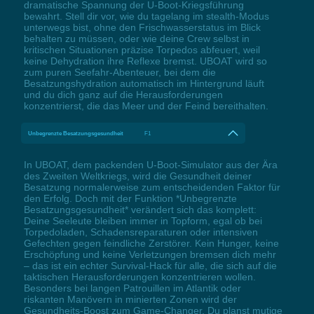
dramatische Spannung der U-Boot-Kriegsführung
bewahrt. Stell dir vor, wie du tagelang im stealth-Modus
unterwegs bist, ohne den Frischwasserstatus im Blick
behalten zu müssen, oder wie deine Crew selbst in
kritischen Situationen präzise Torpedos abfeuert, weil
keine Dehydration ihre Reflexe bremst. UBOAT wird so
zum puren Seefahr-Abenteuer, bei dem die
Besatzungshydration automatisch im Hintergrund läuft
und du dich ganz auf die Herausforderungen
konzentrierst, die das Meer und der Feind bereithalten.
Unbegrenzte Besatzungsgesundheit
F1
In UBOAT, dem packenden U-Boot-Simulator aus der Ära
des Zweiten Weltkriegs, wird die Gesundheit deiner
Besatzung normalerweise zum entscheidenden Faktor für
den Erfolg. Doch mit der Funktion *Unbegrenzte
Besatzungsgesundheit* verändert sich das komplett:
Deine Seeleute bleiben immer in Topform, egal ob bei
Torpedoladen, Schadensreparaturen oder intensiven
Gefechten gegen feindliche Zerstörer. Kein Hunger, keine
Erschöpfung und keine Verletzungen bremsen dich mehr
– das ist ein echter Survival-Hack für alle, die sich auf die
taktischen Herausforderungen konzentrieren wollen.
Besonders bei langen Patrouillen im Atlantik oder
riskanten Manövern in minierten Zonen wird der
Gesundheits-Boost zum Game-Changer. Du planst mutige