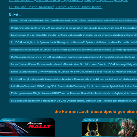
UBOAT Mod Uniche: Invincibilità, Ricerca Veloce e Risorse Infinite!
Etikett:
Erlebe UBOAT ohne Grenzen: Der Gott-Modus macht dein U-Boot unverwundbar und eröffnet neue Spielstrate
Unbegrenzte Rufpunkte in UBOAT ermöglichen es dir, Ansehen ohne Limits zu nutzen, um dein U-Boot aufzurü
Ein intensiver U-Boot-Simulator mit der Funktion Unbegrenzte Disziplin, die die Crew stets leistungsfähig und f
In UBOAT ermöglicht die Spielmechanik 'Unbegrenzter Kraftstoff' Spielern als Kaleun, endlose Patrouillen zu 
Unbegrenzter Sauerstoff in UBOAT revolutioniert das U-Boot-Survival durch unendliche Luftversorgung für tak
Die Unbegrenzte Batterie in UBOAT revolutioniert das Energiemanagement und ermöglicht endloses lautlose
Immer frisches Wasser für ununterbrochene U-Boot-Action: So bleibt deine Crew in UBOAT leistungsfähig, o
Erlebe unvergleichliche Crew-Invincibility in UBOAT mit dem Gesundheits-Boost-Feature für maximale Survi
In UBOAT sorgt Unbegrenzte Energie dafür, dass deine Crew niemals ermüdet und du dich voll auf strategisch
Im U-Boot-Simulator UBOAT sorgt 'Kein Stress für die Besatzung' für ein entspanntes Spielerlebnis, indem 
Erlebe grenzenlose Möglichkeiten in UBOAT mit der Funktion Unendliche Funds, die dir ermöglicht, dein deuts
Strategien zur schnelleren Forschung in UBOAT: Offiziere effektiv einsetzen und Technologien freischalten, u
Sie können auch diese Spiele genießen
hochfahren 2
hochfahren 16