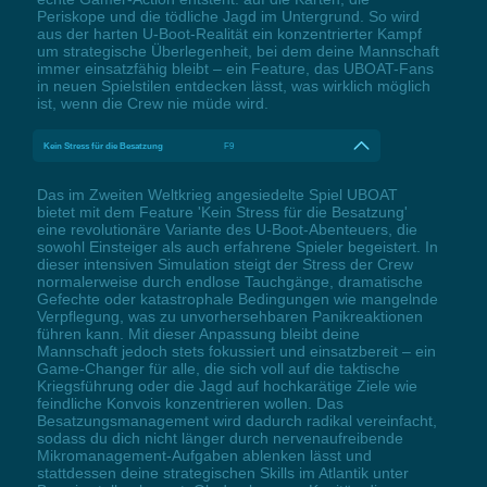
Periskope und die tödliche Jagd im Untergrund. So wird
aus der harten U-Boot-Realität ein konzentrierter Kampf
um strategische Überlegenheit, bei dem deine Mannschaft
immer einsatzfähig bleibt – ein Feature, das UBOAT-Fans
in neuen Spielstilen entdecken lässt, was wirklich möglich
ist, wenn die Crew nie müde wird.
Kein Stress für die Besatzung
F9
Das im Zweiten Weltkrieg angesiedelte Spiel UBOAT
bietet mit dem Feature 'Kein Stress für die Besatzung'
eine revolutionäre Variante des U-Boot-Abenteuers, die
sowohl Einsteiger als auch erfahrene Spieler begeistert. In
dieser intensiven Simulation steigt der Stress der Crew
normalerweise durch endlose Tauchgänge, dramatische
Gefechte oder katastrophale Bedingungen wie mangelnde
Verpflegung, was zu unvorhersehbaren Panikreaktionen
führen kann. Mit dieser Anpassung bleibt deine
Mannschaft jedoch stets fokussiert und einsatzbereit – ein
Game-Changer für alle, die sich voll auf die taktische
Kriegsführung oder die Jagd auf hochkarätige Ziele wie
feindliche Konvois konzentrieren wollen. Das
Besatzungsmanagement wird dadurch radikal vereinfacht,
sodass du dich nicht länger durch nervenaufreibende
Mikromanagement-Aufgaben ablenken lässt und
stattdessen deine strategischen Skills im Atlantik unter