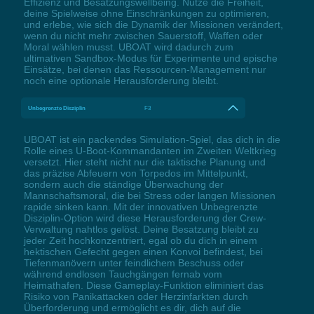
Effizienz und Besatzungswellbeing. Nutze die Freiheit,
deine Spielweise ohne Einschränkungen zu optimieren,
und erlebe, wie sich die Dynamik der Missionen verändert,
wenn du nicht mehr zwischen Sauerstoff, Waffen oder
Moral wählen musst. UBOAT wird dadurch zum
ultimativen Sandbox-Modus für Experimente und epische
Einsätze, bei denen das Ressourcen-Management nur
noch eine optionale Herausforderung bleibt.
Unbegrenzte Disziplin
F3
UBOAT ist ein packendes Simulation-Spiel, das dich in die
Rolle eines U-Boot-Kommandanten im Zweiten Weltkrieg
versetzt. Hier steht nicht nur die taktische Planung und
das präzise Abfeuern von Torpedos im Mittelpunkt,
sondern auch die ständige Überwachung der
Mannschaftsmoral, die bei Stress oder langen Missionen
rapide sinken kann. Mit der innovativen Unbegrenzte
Disziplin-Option wird diese Herausforderung der Crew-
Verwaltung nahtlos gelöst. Deine Besatzung bleibt zu
jeder Zeit hochkonzentriert, egal ob du dich in einem
hektischen Gefecht gegen einen Konvoi befindest, bei
Tiefenmanövern unter feindlichem Beschuss oder
während endlosen Tauchgängen fernab vom
Heimathafen. Diese Gameplay-Funktion eliminiert das
Risiko von Panikattacken oder Herzinfarkten durch
Überforderung und ermöglicht es dir, dich auf die