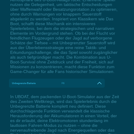
nutzen die Gelegenheit, um taktische Entscheidungen
über Waffenwahl oder Besatzungsrotation zu optimieren,
ohne durch Warnungen vor knappem Sauerstoff
abgelenkt zu werden. Inspiriert von Klassikern wie Das
Boot, schafft diese Mechanik ein intensiveres
Spielerlebnis, bei dem die strategischen und narrativen
Elemente im Vordergrund stehen. Ob bei der Flucht vor
feindlichen Flugzeugen oder der Jagd auf verborgene
Schätze der Tiefsee – mit Unbegrenzter Sauerstoff wird
aus der Überlebensstrategie eine reine Taktik- und
Erkundungschallenge, die das Spiel sowohl zugänglicher
als auch tiefgründiger macht. Die Kombination aus U-
Boot-Survival ohne Zeitdruck und der Freiheit, sich auf
Missionen zu konzentrieren, macht diese Funktion zum
Game-Changer für alle Fans historischer Simulationen.
Unbegrenzte Batterie
F6
In UBOAT, dem packenden U-Boot-Simulator aus der Zeit
des Zweiten Weltkriegs, wird das Spielerlebnis durch die
Unbegrenzte Batterie komplett neu definiert. Diese
durchschlagende Funktion verwandelt die klassische
Herausforderung der Akkumulatoren in einen Vorteil, der
es dir erlaubt, deine Elektromotoren stundenlang im
lautlosen Fahren-Modus zu nutzen – ohne die
nervenaufreibende Jagd nach Energiequellen oder das