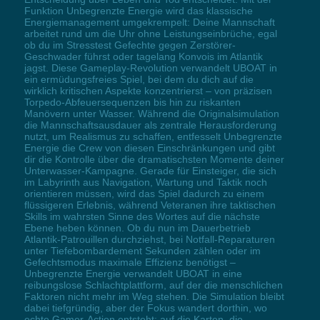
Funktion Unbegrenzte Energie wird das klassische
Energiemanagement umgekrempelt: Deine Mannschaft
arbeitet rund um die Uhr ohne Leistungseinbrüche, egal
ob du im Stresstest Gefechte gegen Zerstörer-
Geschwader führst oder tagelang Konvois im Atlantik
jagst. Diese Gameplay-Revolution verwandelt UBOAT in
ein ermüdungsfreies Spiel, bei dem du dich auf die
wirklich kritischen Aspekte konzentrierst – von präzisen
Torpedo-Abfeuersequenzen bis hin zu riskanten
Manövern unter Wasser. Während die Originalsimulation
die Mannschaftsausdauer als zentrale Herausforderung
nutzt, um Realismus zu schaffen, entfesselt Unbegrenzte
Energie die Crew von diesen Einschränkungen und gibt
dir die Kontrolle über die dramatischsten Momente deiner
Unterwasser-Kampagne. Gerade für Einsteiger, die sich
im Labyrinth aus Navigation, Wartung und Taktik noch
orientieren müssen, wird das Spiel dadurch zu einem
flüssigeren Erlebnis, während Veteranen ihre taktischen
Skills im wahrsten Sinne des Wortes auf die nächste
Ebene heben können. Ob du nun im Dauerbetrieb
Atlantik-Patrouillen durchziehst, bei Notfall-Reparaturen
unter Tiefebombardement Sekunden zählen oder im
Gefechtsmodus maximale Effizienz benötigst –
Unbegrenzte Energie verwandelt UBOAT in eine
reibungslose Schlachtplattform, auf der die menschlichen
Faktoren nicht mehr im Weg stehen. Die Simulation bleibt
dabei tiefgründig, aber der Fokus wandert dorthin, wo
echte Gamer-Action entsteht: auf die Karten, die