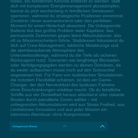
Risiko, bei feindlichen Konvois entdeckt zu werden. Statt
dich mit komplexem Energiemanagement abzukämpfen,
kannst du jetzt wochenlang in feindlichen Gewässern
operieren, während du strategische Positionen einnimmst,
Zerstörer clever ausmanövrierst oder den perfekten
Moment für einen Hinterhalt abwartest. Die Unbegrenzte
Batterie löst das größte Problem vieler Kapitäne: das
permanente Zeitrennen gegen leere Akkumulatoren, das
oft zu Missionsscheitern führte. Stattdessen fokussierst du
dich auf Crew-Management, taktische Meisterzüge und
die atemberaubende Atmosphäre des
Unterseebootkriegs, während du die Tiefe als sicheren
Rückzugsort nutzt. Szenarien wie langfristige Blockaden
oder Verfolgungsjagden werden zu deinen Domänen, da
du weder auftauchen musst noch auf den Schnorchel
angewiesen bist. Für Fans von realistischen Simulationen,
die trotzdem Flexibilität schätzen, ist dies ein Game-
Changer, der den Nervenkitzel des lautlosen Fahrens
ohne Einschränkungen erlebbar macht. Ob du feindliche
Schiffe aus der Dunkelheit heraus attackierst oder riskante
Routen durch patrollierte Zonen wählst – mit
unbegrenzten Akkumulatoren wird aus Stress Freiheit, aus
Limitationen Innovation und aus jeder Mission ein
intensives Abenteuer ohne Kompromisse.
Unbegrenztes Wasser
F7