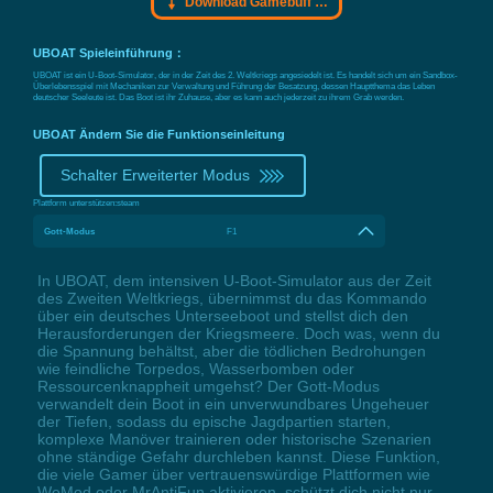
Download Gamebuff Trainer
UBOAT Spieleinführung：
UBOAT ist ein U-Boot-Simulator, der in der Zeit des 2. Weltkriegs angesiedelt ist. Es handelt sich um ein Sandbox-
Überlebensspiel mit Mechaniken zur Verwaltung und Führung der Besatzung, dessen Hauptthema das Leben
deutscher Seeleute ist. Das Boot ist ihr Zuhause, aber es kann auch jederzeit zu ihrem Grab werden.
UBOAT Ändern Sie die Funktionseinleitung
Schalter Erweiterter Modus
Plattform unterstützen:
steam
Gott-Modus
F1
In UBOAT, dem intensiven U-Boot-Simulator aus der Zeit
des Zweiten Weltkriegs, übernimmst du das Kommando
über ein deutsches Unterseeboot und stellst dich den
Herausforderungen der Kriegsmeere. Doch was, wenn du
die Spannung behältst, aber die tödlichen Bedrohungen
wie feindliche Torpedos, Wasserbomben oder
Ressourcenknappheit umgehst? Der Gott-Modus
verwandelt dein Boot in ein unverwundbares Ungeheuer
der Tiefen, sodass du epische Jagdpartien starten,
komplexe Manöver trainieren oder historische Szenarien
ohne ständige Gefahr durchleben kannst. Diese Funktion,
die viele Gamer über vertrauenswürdige Plattformen wie
WeMod oder MrAntiFun aktivieren, schützt dich nicht nur