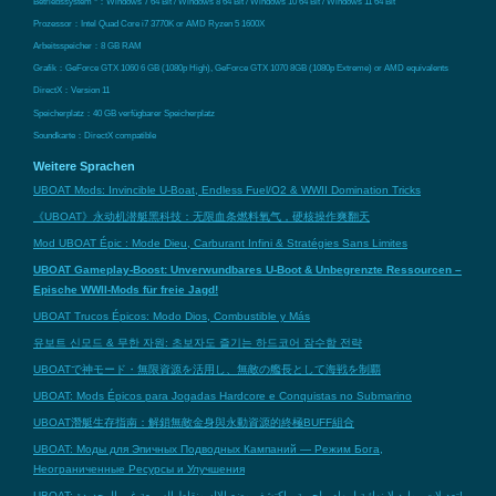
Betriebssystem *：Windows 7 64 Bit / Windows 8 64 Bit / Windows 10 64 Bit / Windows 11 64 Bit
Prozessor：Intel Quad Core i7 3770K or AMD Ryzen 5 1600X
Arbeitsspeicher：8 GB RAM
Grafik：GeForce GTX 1060 6 GB (1080p High), GeForce GTX 1070 8GB (1080p Extreme) or AMD equivalents
DirectX：Version 11
Speicherplatz：40 GB verfügbarer Speicherplatz
Soundkarte：DirectX compatible
Weitere Sprachen
UBOAT Mods: Invincible U-Boat, Endless Fuel/O2 & WWII Domination Tricks
《UBOAT》永动机潜艇黑科技：无限血条燃料氧气，硬核操作爽翻天
Mod UBOAT Épic : Mode Dieu, Carburant Infini & Stratégies Sans Limites
UBOAT Gameplay-Boost: Unverwundbares U-Boot & Unbegrenzte Ressourcen –
Epische WWII-Mods für freie Jagd!
UBOAT Trucos Épicos: Modo Dios, Combustible y Más
유보트 신모드 & 무한 자원: 초보자도 즐기는 하드코어 잠수함 전략
UBOATで神モード・無限資源を活用し、無敵の艦長として海戦を制覇
UBOAT: Mods Épicos para Jogadas Hardcore e Conquistas no Submarino
UBOAT潛艇生存指南：解鎖無敵金身與永動資源的終極BUFF組合
UBOAT: Моды для Эпичных Подводных Кампаний — Режим Бога,
Неограниченные Ресурсы и Улучшения
UBOAT: تعديلات موارد لا نهائية لمهام ملحمية - اكتشف وضع الإله ونقاط السمعة غير المحدودة!