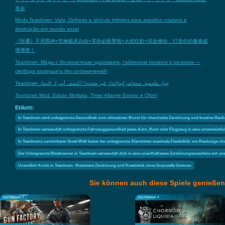
革命
Mods Teardown: Vida, Dinheiro e Veículo infinitos para assaltos criativos e
destruição em mundo voxel
《拆遷》不死戰神×究極載具自由×零秒必殺警報×火焰狂歡×現金梭哈，打造你的像素破
壞傳奇！
Teardown: Моды с бесконечным здоровьем, таймером тревоги и резаком —
свобода разрушать без ограничений!
Teardown حيل ملحمية: صحة/مركبة/إنذار غير محدود! اكتشف أسرار الدمار
Teardown Mod: Salute Illimitata, Timer Allarme Esteso e Oltre!
Etikett:
In Teardown wird unbegrenzte Gesundheit zum ultimativen Boost für chaotische Zerstörung und kreative Raub
In Teardown verwandelt unbegrenzte Fahrzeuggesundheit jedes Auto, Boot oder Flugzeug in eine unverwüstlic
In Teardowns zerstörbarer Voxel-Welt bietet der unbegrenzte Alarmtimer maximale Flexibilität, um Raubzüge oh
Der Unbegrenzte Blasbrenner in Teardown verwandelt dich in eine unaufhaltsame Zerstörungsmaschine mit unen
Unendlich Kohle in Teardown: Maximiere Zerstörung und Kreativität ohne finanzielle Grenzen
Sie können auch diese Spiele genießen
hochfahren 7
hochfahren 4