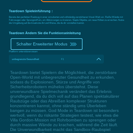
Teardown Spieleinführung：
Bereite den perfekten Raubzug in einer simulierten und vollständig zerstörbaren Voxel-Welt vor. Reiße Wände mit
Fahrzeugen oder Sprengstoff ein, um Abkürzungen zu kreieren. Staple Objekte, um neue Höhen zu erreichen. Nutze
die Umgebung auf die kreativste Art und Weise, die du dir vorstellen kannst.
Teardown Ändern Sie die Funktionseinleitung
Schalter Erweiterter Modus
Plattform unterstützen:
steam
unbegrenzte Gesundheit
F1
Teardown bietet Spielern die Möglichkeit, die zerstörbare
Open-World mit unbegrenzter Gesundheit zu erkunden,
sodass du Explosionen, Stürze und Angriffe von
Sicherheitsrobotern mühelos überstehst. Diese
unverwundbare Spielmechanik verändert das Erlebnis
grundlegend, da du dich voll auf das Planen spektakulärer
Raubzüge oder das Abreißen komplexer Strukturen
konzentrieren kannst, ohne ständig ums Überleben
bangen zu müssen. God Mode in Teardown ist besonders
wertvoll, wenn du riskante Strategien testest, wie etwa die
Villa Gordon-Mission mit Rohrbomben zu sprengen oder
durch massive Wände zu krachen, während die Zeit läuft.
Die Unverwundbarkeit macht das Sandbox-Raubspiel