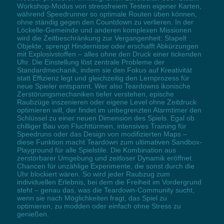
Workshop-Modus von stressfreiem Testen eigener Karten,
während Speedrunner so optimale Routen üben können,
ohne ständig gegen den Countdown zu verlieren. In der
Löckelle-Gemeinde und anderen komplexen Missionen
wird die Zeitbeschränkung zur Vergangenheit: Stapelt
Objekte, sprengt Hindernisse oder erschafft Abkürzungen
mit Explosivstoffen – alles ohne den Druck einer tickenden
Uhr. Die Einstellung löst zentrale Probleme der
Standardmechanik, indem sie den Fokus auf Kreativität
statt Effizienz legt und gleichzeitig den Lernprozess für
neue Spieler entspannt. Wer also Teardowns ikonische
Zerstörungsmechaniken tiefer verstehen, epische
Raubzüge inszenieren oder eigene Level ohne Zeitdruck
optimieren will, der findet im unbegrenzten Alarmtimer den
Schlüssel zu einer neuen Dimension des Spiels. Egal ob
chilliger Bau von Fluchttürmen, intensives Training für
Speedruns oder das Design von modifizierten Maps –
diese Funktion macht Teardown zum ultimativen Sandbox-
Playground für alle Spielstile. Die Kombination aus
zerstörbarer Umgebung und zeitloser Dynamik eröffnet
Chancen für unzählige Experimente, die sonst durch die
Uhr blockiert wären. So wird jeder Raubzug zum
individuellen Erlebnis, bei dem die Freiheit im Vordergrund
steht – genau das, was die Teardown-Community sucht,
wenn sie nach Möglichkeiten fragt, das Spiel zu
optimieren, zu modden oder einfach ohne Stress zu
genießen.