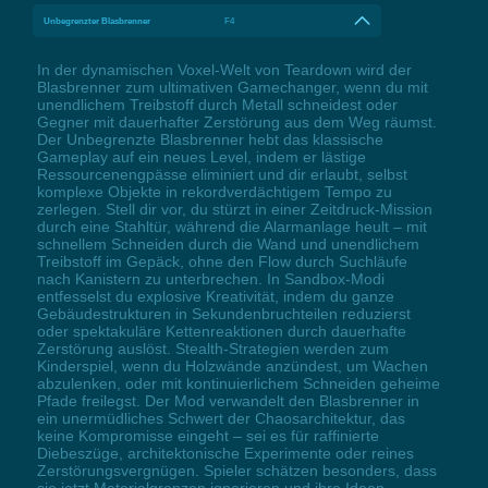
Unbegrenzter Blasbrenner
F4
In der dynamischen Voxel-Welt von Teardown wird der
Blasbrenner zum ultimativen Gamechanger, wenn du mit
unendlichem Treibstoff durch Metall schneidest oder
Gegner mit dauerhafter Zerstörung aus dem Weg räumst.
Der Unbegrenzte Blasbrenner hebt das klassische
Gameplay auf ein neues Level, indem er lästige
Ressourcenengpässe eliminiert und dir erlaubt, selbst
komplexe Objekte in rekordverdächtigem Tempo zu
zerlegen. Stell dir vor, du stürzt in einer Zeitdruck-Mission
durch eine Stahltür, während die Alarmanlage heult – mit
schnellem Schneiden durch die Wand und unendlichem
Treibstoff im Gepäck, ohne den Flow durch Suchläufe
nach Kanistern zu unterbrechen. In Sandbox-Modi
entfesselst du explosive Kreativität, indem du ganze
Gebäudestrukturen in Sekundenbruchteilen reduzierst
oder spektakuläre Kettenreaktionen durch dauerhafte
Zerstörung auslöst. Stealth-Strategien werden zum
Kinderspiel, wenn du Holzwände anzündest, um Wachen
abzulenken, oder mit kontinuierlichem Schneiden geheime
Pfade freilegst. Der Mod verwandelt den Blasbrenner in
ein unermüdliches Schwert der Chaosarchitektur, das
keine Kompromisse eingeht – sei es für raffinierte
Diebeszüge, architektonische Experimente oder reines
Zerstörungsvergnügen. Spieler schätzen besonders, dass