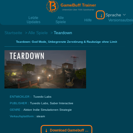
GameBuff Trainer
Unterstützt über 7000 Spieltrainer
Sprache
Download Gamebu
Letzte
Alle
Hilfe
Versionsaufze
Updates
Spiele
Startseite
Alle Spiele
Teardown
Teardown: God Mode, Unbegrenzte Zerstörung & Raubzüge ohne Limit
ENTWICKLER：
Tuxedo Labs
PUBLISHER：
Tuxedo Labs, Saber Interactive
GENRE：
Aktion
Indie
Simulationen
Strategie
Verkaufsplattform：
steam
Download Gamebuff Trainer