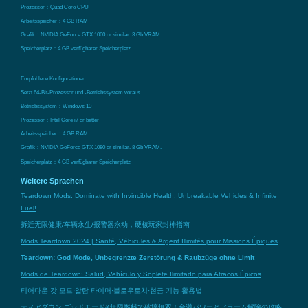
Prozessor：Quad Core CPU
Arbeitsspeicher：4 GB RAM
Grafik：NVIDIA GeForce GTX 1060 or similar. 3 Gb VRAM.
Speicherplatz：4 GB verfügbarer Speicherplatz
Empfohlene Konfigurationen:
Setzt 64-Bit-Prozessor und -Betriebssystem voraus
Betriebssystem：Windows 10
Prozessor：Intel Core i7 or better
Arbeitsspeicher：4 GB RAM
Grafik：NVIDIA GeForce GTX 1080 or similar. 8 Gb VRAM.
Speicherplatz：4 GB verfügbarer Speicherplatz
Weitere Sprachen
Teardown Mods: Dominate with Invincible Health, Unbreakable Vehicles & Infinite
Fuel!
拆迁无限健康/车辆永生/报警器永动，硬核玩家封神指南
Mods Teardown 2024 | Santé, Véhicules & Argent Illimités pour Missions Épiques
Teardown: God Mode, Unbegrenzte Zerstörung & Raubzüge ohne Limit
Mods de Teardown: Salud, Vehículo y Soplete Ilimitado para Atracos Épicos
티어다운 갓 모드·알람 타이머·블로우토치·현금 기능 활용법
ティアダウン ゴッドモード&無限燃料で破壊無双！金満パワーとアラーム解除の攻略