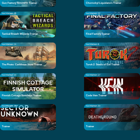
Gun Factory Simulator Trainer
Chornobyl Liquidators Trainer
hochfahren 18
hochfahren 22
Tactical Breach Wizards Trainer
Final Factory Trainer
hochfahren 14
hochfahren 8
The Pirate: Caribbean Hunt Trainer
Turok 2: Seeds of Evil Trainer
hochfahren 10
hochfahren 17
Finnish Cottage Simulator Trainer
Code Vein Trainer
hochfahren 19
hochfahren 20
Trainer
Trainer