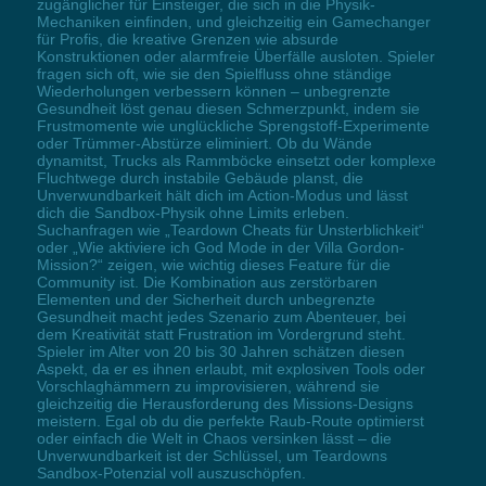
zugänglicher für Einsteiger, die sich in die Physik-
Mechaniken einfinden, und gleichzeitig ein Gamechanger
für Profis, die kreative Grenzen wie absurde
Konstruktionen oder alarmfreie Überfälle ausloten. Spieler
fragen sich oft, wie sie den Spielfluss ohne ständige
Wiederholungen verbessern können – unbegrenzte
Gesundheit löst genau diesen Schmerzpunkt, indem sie
Frustmomente wie unglückliche Sprengstoff-Experimente
oder Trümmer-Abstürze eliminiert. Ob du Wände
dynamitst, Trucks als Rammböcke einsetzt oder komplexe
Fluchtwege durch instabile Gebäude planst, die
Unverwundbarkeit hält dich im Action-Modus und lässt
dich die Sandbox-Physik ohne Limits erleben.
Suchanfragen wie „Teardown Cheats für Unsterblichkeit“
oder „Wie aktiviere ich God Mode in der Villa Gordon-
Mission?“ zeigen, wie wichtig dieses Feature für die
Community ist. Die Kombination aus zerstörbaren
Elementen und der Sicherheit durch unbegrenzte
Gesundheit macht jedes Szenario zum Abenteuer, bei
dem Kreativität statt Frustration im Vordergrund steht.
Spieler im Alter von 20 bis 30 Jahren schätzen diesen
Aspekt, da er es ihnen erlaubt, mit explosiven Tools oder
Vorschlaghämmern zu improvisieren, während sie
gleichzeitig die Herausforderung des Missions-Designs
meistern. Egal ob du die perfekte Raub-Route optimierst
oder einfach die Welt in Chaos versinken lässt – die
Unverwundbarkeit ist der Schlüssel, um Teardowns
Sandbox-Potenzial voll auszuschöpfen.