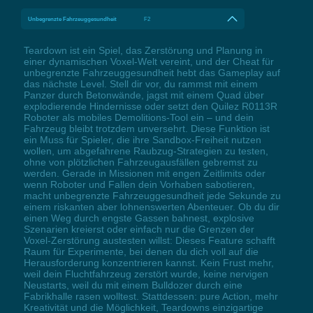
Unbegrenzte Fahrzeuggesundheit
F2
Teardown ist ein Spiel, das Zerstörung und Planung in
einer dynamischen Voxel-Welt vereint, und der Cheat für
unbegrenzte Fahrzeuggesundheit hebt das Gameplay auf
das nächste Level. Stell dir vor, du rammst mit einem
Panzer durch Betonwände, jagst mit einem Quad über
explodierende Hindernisse oder setzt den Quilez R0113R
Roboter als mobiles Demolitions-Tool ein – und dein
Fahrzeug bleibt trotzdem unversehrt. Diese Funktion ist
ein Muss für Spieler, die ihre Sandbox-Freiheit nutzen
wollen, um abgefahrene Raubzug-Strategien zu testen,
ohne von plötzlichen Fahrzeugausfällen gebremst zu
werden. Gerade in Missionen mit engen Zeitlimits oder
wenn Roboter und Fallen dein Vorhaben sabotieren,
macht unbegrenzte Fahrzeuggesundheit jede Sekunde zu
einem riskanten aber lohnenswerten Abenteuer. Ob du dir
einen Weg durch engste Gassen bahnest, explosive
Szenarien kreierst oder einfach nur die Grenzen der
Voxel-Zerstörung austesten willst: Dieses Feature schafft
Raum für Experimente, bei denen du dich voll auf die
Herausforderung konzentrieren kannst. Kein Frust mehr,
weil dein Fluchtfahrzeug zerstört wurde, keine nervigen
Neustarts, weil du mit einem Bulldozer durch eine
Fabrikhalle rasen wolltest. Stattdessen: pure Action, mehr
Kreativität und die Möglichkeit, Teardowns einzigartige