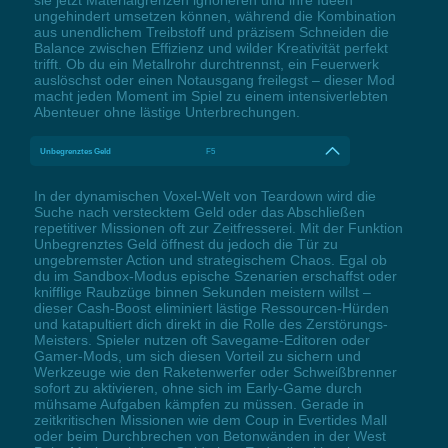
sie jetzt Materialgrenzen ignorieren und ihre Ideen
ungehindert umsetzen können, während die Kombination
aus unendlichem Treibstoff und präzisem Schneiden die
Balance zwischen Effizienz und wilder Kreativität perfekt
trifft. Ob du ein Metallrohr durchtrennst, ein Feuerwerk
auslöschst oder einen Notausgang freilegst – dieser Mod
macht jeden Moment im Spiel zu einem intensiverlebten
Abenteuer ohne lästige Unterbrechungen.
Unbegrenztes Geld
F5
In der dynamischen Voxel-Welt von Teardown wird die
Suche nach verstecktem Geld oder das Abschließen
repetitiver Missionen oft zur Zeitfresserei. Mit der Funktion
Unbegrenztes Geld öffnest du jedoch die Tür zu
ungebremster Action und strategischem Chaos. Egal ob
du im Sandbox-Modus epische Szenarien erschaffst oder
knifflige Raubzüge binnen Sekunden meistern willst –
dieser Cash-Boost eliminiert lästige Ressourcen-Hürden
und katapultiert dich direkt in die Rolle des Zerstörungs-
Meisters. Spieler nutzen oft Savegame-Editoren oder
Gamer-Mods, um sich diesen Vorteil zu sichern und
Werkzeuge wie den Raketenwerfer oder Schweißbrenner
sofort zu aktivieren, ohne sich im Early-Game durch
mühsame Aufgaben kämpfen zu müssen. Gerade in
zeitkritischen Missionen wie dem Coup in Evertides Mall
oder beim Durchbrechen von Betonwänden in der West