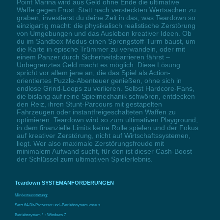
Point Marina wird aus Geld ohne Ende die ultimative
Waffe gegen Frust. Statt nach versteckten Wertsachen zu
graben, investierst du deine Zeit in das, was Teardown so
einzigartig macht: die physikalisch realistische Zerstörung
von Umgebungen und das Ausleben kreativer Ideen. Ob
du im Sandbox-Modus einen Sprengstoff-Turm baust, um
die Karte in epische Trümmer zu verwandeln, oder mit
einem Panzer durch Sicherheitsbarrieren fährst –
Unbegrenztes Geld macht es möglich. Diese Lösung
spricht vor allem jene an, die das Spiel als Action-
orientiertes Puzzle-Abenteuer genießen, ohne sich in
endlose Grind-Loops zu verlieren. Selbst Hardcore-Fans,
die bislang auf reine Spielmechanik schwören, entdecken
den Reiz, ihren Stunt-Parcours mit gestapelten
Fahrzeugen oder instantfreigeschalteten Waffen zu
optimieren. Teardown wird so zum ultimativen Playground,
in dem finanzielle Limits keine Rolle spielen und der Fokus
auf kreativer Zerstörung, nicht auf Wirtschaftssystemen,
liegt. Wer also maximale Zerstörungsfreude mit
minimalem Aufwand sucht, für den ist dieser Cash-Boost
der Schlüssel zum ultimativen Spielerlebnis.
Teardown SYSTEMANFORDERUNGEN
Mindestausstattung:
Setzt 64-Bit-Prozessor und -Betriebssystem voraus
Betriebssystem *：Windows 7