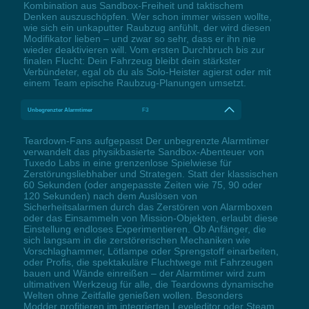
Kombination aus Sandbox-Freiheit und taktischem
Denken auszuschöpfen. Wer schon immer wissen wollte,
wie sich ein unkaputter Raubzug anfühlt, der wird diesen
Modifikator lieben – und zwar so sehr, dass er ihn nie
wieder deaktivieren will. Vom ersten Durchbruch bis zur
finalen Flucht: Dein Fahrzeug bleibt dein stärkster
Verbündeter, egal ob du als Solo-Heister agierst oder mit
einem Team epische Raubzug-Planungen umsetzt.
Unbegrenzter Alarmtimer
F3
Teardown-Fans aufgepasst Der unbegrenzte Alarmtimer
verwandelt das physikbasierte Sandbox-Abenteuer von
Tuxedo Labs in eine grenzenlose Spielwiese für
Zerstörungsliebhaber und Strategen. Statt der klassischen
60 Sekunden (oder angepasste Zeiten wie 75, 90 oder
120 Sekunden) nach dem Auslösen von
Sicherheitsalarmen durch das Zerstören von Alarmboxen
oder das Einsammeln von Mission-Objekten, erlaubt diese
Einstellung endloses Experimentieren. Ob Anfänger, die
sich langsam in die zerstörerischen Mechaniken wie
Vorschlaghammer, Lötlampe oder Sprengstoff einarbeiten,
oder Profis, die spektakuläre Fluchtwege mit Fahrzeugen
bauen und Wände einreißen – der Alarmtimer wird zum
ultimativen Werkzeug für alle, die Teardowns dynamische
Welten ohne Zeitfalle genießen wollen. Besonders
Modder profitieren im integrierten Leveleditor oder Steam