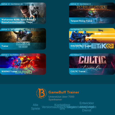
normal 10
hochfahren 16
normal 23
hochfahren 8
Warhammer 40,000: Space Marine -
Tempest Rising Trainer
Meisterhandwerksedition Trainer
normal 31
hochfahren 24
hochfahren 19
Trainer
SYNTHETIK 2 Trainer
normal 6
hochfahren 26
hochfahren 9
WARNO Trainer
CULTIC Trainer
GameBuff Trainer
Unterstützt über 7000
Spieltrainer
Entwickler
Alle
Kontaktiere
deaktiviert
Versionsaufzeichnungen
Servicebedingungen
Spiele
uns
Dienst