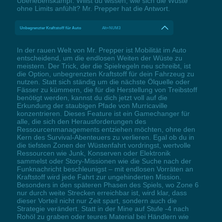
Überlebenskampf. Willst du wissen, wie sich die Wüste
ohne Limits anfühlt? Mr. Prepper hat die Antwort.
Unbegrenzter Kraftstoff für Auto
Alt+NUM3
In der rauen Welt von Mr. Prepper ist Mobilität im Auto
entscheidend, um die endlosen Weiten der Wüste zu
meistern. Der Trick, der die Spielregeln neu schreibt, ist
die Option, unbegrenzten Kraftstoff für dein Fahrzeug zu
nutzen. Statt sich ständig um die nächste Ölquelle oder
Fässer zu kümmern, die für die Herstellung von Treibstoff
benötigt werden, kannst du dich jetzt voll auf die
Erkundung der staubigen Pfade von Murricaville
konzentrieren. Dieses Feature ist ein Gamechanger für
alle, die sich den Herausforderungen des
Ressourcenmanagements entziehen möchten, ohne den
Kern des Survival-Abenteuers zu verlieren. Egal ob du in
die tiefsten Zonen der Wüstenfahrt vordringst, wertvolle
Ressourcen wie Junk, Konserven oder Elektronik
sammelst oder Story-Missionen wie die Suche nach der
Funknachricht beschleunigst – mit endlosen Vorräten an
Kraftstoff wird jede Fahrt zur ungehinderten Mission.
Besonders in den späteren Phasen des Spiels, wo Zone 6
nur durch weite Strecken erreichbar ist, wird klar, dass
dieser Vorteil nicht nur Zeit spart, sondern auch die
Strategie verändert. Statt in der Mine auf Stufe -4 nach
Rohöl zu graben oder teures Material bei Händlern wie