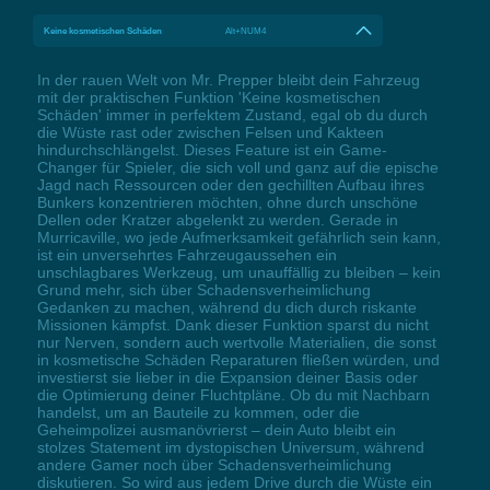
Keine kosmetischen Schäden
Alt+NUM4
In der rauen Welt von Mr. Prepper bleibt dein Fahrzeug
mit der praktischen Funktion 'Keine kosmetischen
Schäden' immer in perfektem Zustand, egal ob du durch
die Wüste rast oder zwischen Felsen und Kakteen
hindurchschlängelst. Dieses Feature ist ein Game-
Changer für Spieler, die sich voll und ganz auf die epische
Jagd nach Ressourcen oder den gechillten Aufbau ihres
Bunkers konzentrieren möchten, ohne durch unschöne
Dellen oder Kratzer abgelenkt zu werden. Gerade in
Murricaville, wo jede Aufmerksamkeit gefährlich sein kann,
ist ein unversehrtes Fahrzeugaussehen ein
unschlagbares Werkzeug, um unauffällig zu bleiben – kein
Grund mehr, sich über Schadensverheimlichung
Gedanken zu machen, während du dich durch riskante
Missionen kämpfst. Dank dieser Funktion sparst du nicht
nur Nerven, sondern auch wertvolle Materialien, die sonst
in kosmetische Schäden Reparaturen fließen würden, und
investierst sie lieber in die Expansion deiner Basis oder
die Optimierung deiner Fluchtpläne. Ob du mit Nachbarn
handelst, um an Bauteile zu kommen, oder die
Geheimpolizei ausmanövrierst – dein Auto bleibt ein
stolzes Statement im dystopischen Universum, während
andere Gamer noch über Schadensverheimlichung
diskutieren. So wird aus jedem Drive durch die Wüste ein