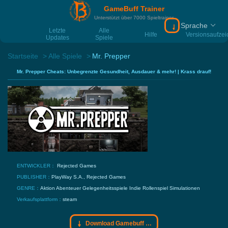
GameBuff Trainer
Unterstützt über 7000 Spieltrainer
Sprache
Download Gamebu
Letzte
Alle
Hilfe
Versionsaufze
Updates
Spiele
Startseite
Alle Spiele
Mr. Prepper
Mr. Prepper Cheats: Unbegrenzte Gesundheit, Ausdauer & mehr! | Krass drauf!
ENTWICKLER：
Rejected Games
PUBLISHER：
PlayWay S.A., Rejected Games
GENRE：
Aktion
Abenteuer
Gelegenheitsspiele
Indie
Rollenspiel
Simulationen
Verkaufsplattform：
steam
Download Gamebuff Trainer