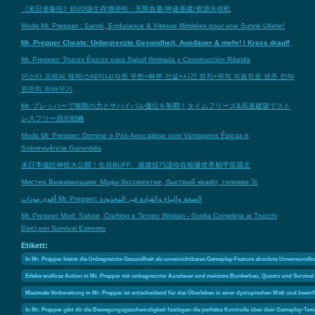
《末日准备狂》BUG级生存增强包：无限血量/神速基建/资源永动机
Mods Mr. Prepper : Santé, Endurance & Vitesse Illimitées pour une Survie Ultime!
Mr. Prepper Cheats: Unbegrenzte Gesundheit, Ausdauer & mehr! | Krass drauf!
Mr. Prepper: Trucos Épicos para Salud Ilimitada y Construcción Rápida
미스터 프레퍼 체력/스태미나/자원 무한+빠른 건설+시간 정지+무적 자동차로 생존 전략
완전히 뒤바꾸기
Mr. プレッパーで無限の力とサバイバル優位を制覇！タイムフリーズ&高速建築でスト
レスフリー脱出戦略
Mods Mr. Prepper: Domine o Pós-Apocalipse com Vantagens Épicas e
Sobrevivência Garantida
末日準備狂神技大公開！生存BUFF、速建技巧讓你在核爆世界躺平當霸主
Мистер Выживальщик: Моды бессмертие, быстрый крафт, топливо 🚀
أقوى مودات Mr. Prepper: الصحة والبناء والقيادة غير المحدودة
Mr. Prepper Mod: Salute, Crafting e Tempo Illimitati - Guida Completa ai Trucchi
Epici per Survival Estremo
Etikett:
In Mr. Prepper bietet die Unbegrenzte Gesundheit als unverzichtbares Gameplay-Feature absolute Unverwundbar
Erlebe endlose Action in Mr. Prepper mit unbegrenzter Ausdauer und meistere Bunkerbau, Quests und Survival
Maximale Vorbereitung in Mr. Prepper ist entscheidend für das Überleben in einer dystopischen Welt und beeinf
In Mr. Prepper gibt dir die Bewegungsgeschwindigkeit festlegen die perfekte Kontrolle über dein Gameplay-Te