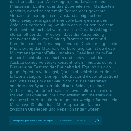
das Herstellen von Werkzeugen, das Bewässern von
Pflanzen im Bunker oder das Zubereiten von Mahlzeiten
gestärkt, wobei selbst simple Beeren oder gekochte
Gerichte deinen optimalen Zustand stetig pushen.
Gleichzeitig verlangsamt eine volle Energieleiste den
Abfall der Vorbereitung, weshalb das Ausruhen in einem
Bett nicht unterschätzt werden sollte. Gerade Anfänger
stehen oft vor dem Problem, dass die Vorbereitung
unerwartet sinkt, was Crafting-Prozesse bremst und
Kämpfe zu einem Nervenspiel macht. Doch durch gezielte
Priorisierung der Maximale Vorbereitung kannst du diese
Mikromanagement-Falle umgehen, Deadlines beim Bau
deiner Fluchtrakete einhalten und dich voll auf den
Ausbau deines Verstecks konzentrieren – bis aus deinem
Bunker eine Festung der Freiheit wird. Egal ob du dich
gegen Agenten verteidigst, Quests abschließt oder deine
Effizienz steigerst: Der optimale Zustand dieser Statistik ist
der Schlüssel, um das Spiel nicht nur zu überstehen,
sondern das System zu überlisten. Spieler, die ihre
Vorbereitung auf dem höchsten Level halten, minimieren
Risiken, maximieren ihre Produktivität und meistern die
dystopischen Herausforderungen mit weniger Stress – ein
Must-have für alle, die in Mr. Prepper die Balance
zwischen Überleben und Rebellion finden wollen.
Bewegungsgeschwindigkeit festlegen
Ctrl+NUM4 - NUM4 +