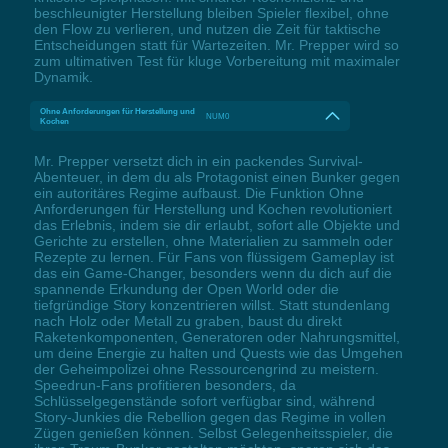
beschleunigter Herstellung bleiben Spieler flexibel, ohne
den Flow zu verlieren, und nutzen die Zeit für taktische
Entscheidungen statt für Wartezeiten. Mr. Prepper wird so
zum ultimativen Test für kluge Vorbereitung mit maximaler
Dynamik.
Ohne Anforderungen für Herstellung und
NUM0
Kochen
Mr. Prepper versetzt dich in ein packendes Survival-
Abenteuer, in dem du als Protagonist einen Bunker gegen
ein autoritäres Regime aufbaust. Die Funktion Ohne
Anforderungen für Herstellung und Kochen revolutioniert
das Erlebnis, indem sie dir erlaubt, sofort alle Objekte und
Gerichte zu erstellen, ohne Materialien zu sammeln oder
Rezepte zu lernen. Für Fans von flüssigem Gameplay ist
das ein Game-Changer, besonders wenn du dich auf die
spannende Erkundung der Open World oder die
tiefgründige Story konzentrieren willst. Statt stundenlang
nach Holz oder Metall zu graben, baust du direkt
Raketenkomponenten, Generatoren oder Nahrungsmittel,
um deine Energie zu halten und Quests wie das Umgehen
der Geheimpolizei ohne Ressourcengrind zu meistern.
Speedrun-Fans profitieren besonders, da
Schlüsselgegenstände sofort verfügbar sind, während
Story-Junkies die Rebellion gegen das Regime in vollen
Zügen genießen können. Selbst Gelegenheitsspieler, die