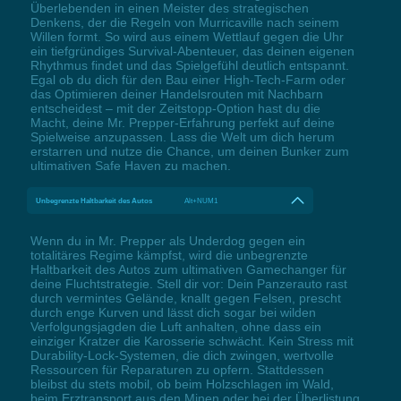
Überlebenden in einen Meister des strategischen
Denkens, der die Regeln von Murricaville nach seinem
Willen formt. So wird aus einem Wettlauf gegen die Uhr
ein tiefgründiges Survival-Abenteuer, das deinen eigenen
Rhythmus findet und das Spielgefühl deutlich entspannt.
Egal ob du dich für den Bau einer High-Tech-Farm oder
das Optimieren deiner Handelsrouten mit Nachbarn
entscheidest – mit der Zeitstopp-Option hast du die
Macht, deine Mr. Prepper-Erfahrung perfekt auf deine
Spielweise anzupassen. Lass die Welt um dich herum
erstarren und nutze die Chance, um deinen Bunker zum
ultimativen Safe Haven zu machen.
Unbegrenzte Haltbarkeit des Autos
Alt+NUM1
Wenn du in Mr. Prepper als Underdog gegen ein
totalitäres Regime kämpfst, wird die unbegrenzte
Haltbarkeit des Autos zum ultimativen Gamechanger für
deine Fluchtstrategie. Stell dir vor: Dein Panzerauto rast
durch vermintes Gelände, knallt gegen Felsen, prescht
durch enge Kurven und lässt dich sogar bei wilden
Verfolgungsjagden die Luft anhalten, ohne dass ein
einziger Kratzer die Karosserie schwächt. Kein Stress mit
Durability-Lock-Systemen, die dich zwingen, wertvolle
Ressourcen für Reparaturen zu opfern. Stattdessen
bleibst du stets mobil, ob beim Holzschlagen im Wald,
beim Erztransport aus den Minen oder bei der Überlistung