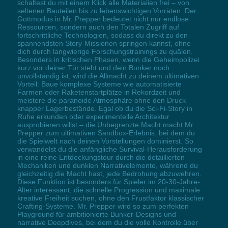
schaltest du mit einem Klick alle Materialien frei – von
seltenen Bauteilen bis zu lebenswichtigen Vorräten. Der
Gottmodus in Mr. Prepper bedeutet nicht nur endlose
Ressourcen, sondern auch den Totalen Zugriff auf
fortschrittliche Technologien, sodass du direkt zu den
spannendsten Story-Missionen springen kannst, ohne
dich durch langwierige Forschungstrainings zu quälen.
Besonders in kritischen Phasen, wenn die Geheimpolizei
kurz vor deiner Tür steht und dein Bunker noch
unvollständig ist, wird die Allmacht zu deinem ultimativen
Vorteil: Baue komplexe Systeme wie automatisierte
Farmen oder Raketenstartplätze in Rekordzeit und
meistere die paranoide Atmosphäre ohne den Druck
knapper Lagerbestände. Egal ob du die Sci-Fi-Story in
Ruhe erkunden oder experimentelle Architektur
ausprobieren willst – die Unbegrenzte Macht macht Mr.
Prepper zum ultimativen Sandbox-Erlebnis, bei dem du
die Spielwelt nach deinen Vorstellungen dominierst. So
verwandelst du die anfängliche Survival-Herausforderung
in eine reine Entdeckungstour durch die detaillierten
Mechaniken und dunklen Narrativelemente, während du
gleichzeitig die Macht hast, jede Bedrohung abzuwehren.
Diese Funktion ist besonders für Spieler im 20-30-Jahre-
Alter interessant, die schnelle Progression und maximale
kreative Freiheit suchen, ohne den Frustfaktor klassischer
Crafting-Systeme. Mr. Prepper wird so zum perfekten
Playground für ambitionierte Bunker-Designs und
narrative Deepdives, bei dem du die volle Kontrolle über