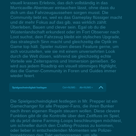
visuell krasses Erlebnis, das dich vollständig in das
Murricaville-Abenteuer eintauchen lässt, ohne dass du
dich um das Fahrzeugaussehen sorgen musst. Die
Community liebt es, weil es das Gameplay flüssiger macht
und dir mehr Fokus auf das gib, was wirklich zählt:
Überleben, Bauen und clever sein. Egal ob du die
Wüstenlandschaft erkundest oder im Fort Observer nach
Loot suchst, dein Fahrzeug bleibt ein stylisches Upgrade,
das strategisch Sinn macht und gleichzeitig die Optik im
Game top hält. Spieler nutzen dieses Feature gerne, um
sich vorzustellen, wie sie mit einem unversehrten Look
durch die Welt düsen, während sie gleichzeitig echte
Vorteile wie Zeitersparnis und Immersion genießen. So
wird aus jedem Roadtrip ein visuell stimmiges Highlight,
das die Gamer-Community in Foren und Guides immer
wieder feiert.
Spielgeschwindigkeit festlegen
Ctrl+NUM0 - Alt+NUM0 +
Die Spielgeschwindigkeit festlegen in Mr. Prepper ist ein
Gamechanger für alle Prepper-Fans, die ihren Bunker
nach ihren eigenen Regeln steuern wollen. Diese clevere
Funktion gibt dir die Kontrolle über den Zeitfluss im Spiel,
ob du jetzt deine Farming-Loops beschleunigen möchtest,
um schneller durch den Crafting-Prozess zu kommen,
oder lieber in entscheidenden Momenten wie Polizei-
Inspektionen den Takt verlangsamen, um alle