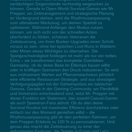
verdächtigen Gegenstände rechtzeitig wegpacken zu
können. Gerade in Open-World-Survival-Games wie Mr.
Prepper, wo Zeitmanagement und strategische Planung
im Vordergrund stehen, wird die Rhythmusanpassung
zum ultimativen Werkzeug, um deinen Spielstil zu
optimieren. Während Anfänger den Modus nutzen
können, um sich nicht von der schnellen Action
überfordert zu fühlen, schätzen Veteranen die
Zeitsteuerung, um ihren Bunker-Upgrades einen Schritt
voraus zu sein, ohne bei epischen Loot-Runs in Wäldern
oder Minen etwas Wichtiges zu übersehen. Die
Spielgeschwindigkeit festlegen ist mehr als nur ein nettes
Extra – sie transformiert das komplette Overleben-
Gameplay, ob du deine Base im Eiltempo bauen willst
oder in kniffligen Szenarien den Druck reduzieren. So wird
aus mühsamem Warten auf Pflanzenwachstum plötzlich
eine effiziente Ressourcen-Strategie, und aus stressigen
Verfolgungsjagden mit der Geheimpolizei ein taktischer
Genuss. Gerade in der Gaming-Community, wo Flexibilität
und Immersion entscheidend sind, setzt Mr. Prepper mit
dieser Funktion ein Statement, das sowohl Casual-Gamer
als auch Speedrun-Fans abholt. Ob du also deine
Survival-Routine mit maximaler Effizienz durchziehen oder
einfach nur den Moment genießen willst – die
Rhythmusanpassung gibt dir den perfekten Rahmen, um
dein Prepper-Erlebnis zu 100 % zu personalisieren. Und
genau das macht die Zeitsteuerung zu einer der
gefragtesten Features, die Spieler in Foren und Let's