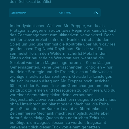
dein Schicksal behältst.
Zeit einfrieren
Ctrl+NUM2
In der dystopischen Welt von Mr. Prepper, wo du als
Protagonist gegen ein autoritäres Regime ankämpfst, wird
das Zeitmanagement zum ultimativen Nervenkitzel. Doch
mit der cleveren Zeit einfrieren-Funktion drehst du den
Spieß um und übernimmst die Kontrolle über Murricavilles
gnadenlosen Tag-Nacht-Rhythmus. Stell dir vor: Du
sammelst Holz in den Wäldern, schürfst Metall in den
Minen oder baust deine Werkstatt aus, während die
Spielzeit wie durch Magie eingefroren ist. Keine lästigen
Geheimagenten, keine überraschenden Kontrollen – nur
du, deine Strategie und die Freiheit, dich auf die wirklich
wichtigen Tasks zu konzentrieren. Gerade für Einsteiger,
die sich im rauen Alltag von Mr. Prepper noch unsicher
fühlen, ist der Pausen-Trick ein Gamechanger, um ohne
Zeitdruck zu lernen und Ressourcen zu optimieren. Ob du
vor einer Agenteninspektion deine verbotenen
Gegenstände clever versteckst, ein riesiges Gewächshaus
ohne Unterbrechung planst oder einfach mal die Ruhe
genießt, um deinen Bunker-Layout zu überdenken – die
Zeit einfrieren-Mechanik macht es möglich. Achte aber
darauf, dass einige Quests den natürlichen Zeitfluss
benötigen, um abgeschlossen zu werden. Insgesamt
verwandelt dich dieser Trick von einem gehetzten