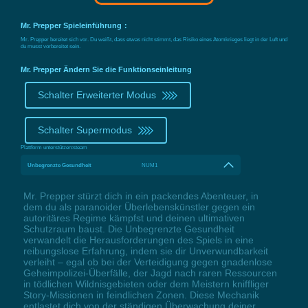
Mr. Prepper Spieleinführung：
Mr. Prepper bereitet sich vor. Du weißt, dass etwas nicht stimmt, das Risiko eines Atomkrieges liegt in der Luft und
du musst vorbereitet sein.
Mr. Prepper Ändern Sie die Funktionseinleitung
Schalter Erweiterter Modus
Schalter Supermodus
Plattform unterstützen:
steam
Unbegrenzte Gesundheit
NUM1
Mr. Prepper stürzt dich in ein packendes Abenteuer, in
dem du als paranoider Überlebenskünstler gegen ein
autoritäres Regime kämpfst und deinen ultimativen
Schutzraum baust. Die Unbegrenzte Gesundheit
verwandelt die Herausforderungen des Spiels in eine
reibungslose Erfahrung, indem sie dir Unverwundbarkeit
verleiht – egal ob bei der Verteidigung gegen gnadenlose
Geheimpolizei-Überfälle, der Jagd nach raren Ressourcen
in tödlichen Wildnisgebieten oder dem Meistern kniffliger
Story-Missionen in feindlichen Zonen. Diese Mechanik
entlastet dich von der ständigen Überwachung deiner