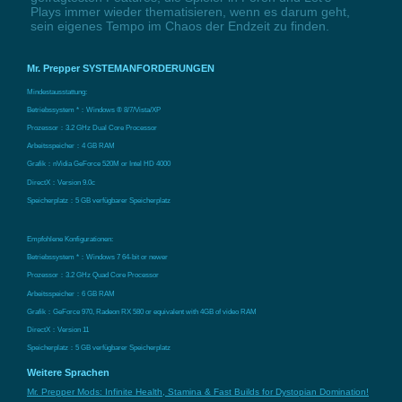
Plays immer wieder thematisieren, wenn es darum geht,
sein eigenes Tempo im Chaos der Endzeit zu finden.
Mr. Prepper SYSTEMANFORDERUNGEN
Mindestausstattung:
Betriebssystem *：Windows ® 8/7/Vista/XP
Prozessor：3.2 GHz Dual Core Processor
Arbeitsspeicher：4 GB RAM
Grafik：nVidia GeForce 520M or Intel HD 4000
DirectX：Version 9.0c
Speicherplatz：5 GB verfügbarer Speicherplatz
Empfohlene Konfigurationen:
Betriebssystem *：Windows 7 64-bit or newer
Prozessor：3.2 GHz Quad Core Processor
Arbeitsspeicher：6 GB RAM
Grafik：GeForce 970, Radeon RX 580 or equivalent with 4GB of video RAM
DirectX：Version 11
Speicherplatz：5 GB verfügbarer Speicherplatz
Weitere Sprachen
Mr. Prepper Mods: Infinite Health, Stamina & Fast Builds for Dystopian Domination!