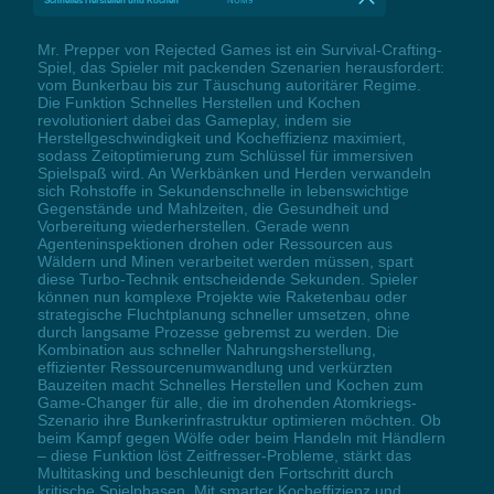
Schnelles Herstellen und Kochen
NUM9
Mr. Prepper von Rejected Games ist ein Survival-Crafting-
Spiel, das Spieler mit packenden Szenarien herausfordert:
vom Bunkerbau bis zur Täuschung autoritärer Regime.
Die Funktion Schnelles Herstellen und Kochen
revolutioniert dabei das Gameplay, indem sie
Herstellgeschwindigkeit und Kocheffizienz maximiert,
sodass Zeitoptimierung zum Schlüssel für immersiven
Spielspaß wird. An Werkbänken und Herden verwandeln
sich Rohstoffe in Sekundenschnelle in lebenswichtige
Gegenstände und Mahlzeiten, die Gesundheit und
Vorbereitung wiederherstellen. Gerade wenn
Agenteninspektionen drohen oder Ressourcen aus
Wäldern und Minen verarbeitet werden müssen, spart
diese Turbo-Technik entscheidende Sekunden. Spieler
können nun komplexe Projekte wie Raketenbau oder
strategische Fluchtplanung schneller umsetzen, ohne
durch langsame Prozesse gebremst zu werden. Die
Kombination aus schneller Nahrungsherstellung,
effizienter Ressourcenumwandlung und verkürzten
Bauzeiten macht Schnelles Herstellen und Kochen zum
Game-Changer für alle, die im drohenden Atomkriegs-
Szenario ihre Bunkerinfrastruktur optimieren möchten. Ob
beim Kampf gegen Wölfe oder beim Handeln mit Händlern
– diese Funktion löst Zeitfresser-Probleme, stärkt das
Multitasking und beschleunigt den Fortschritt durch
kritische Spielphasen. Mit smarter Kocheffizienz und