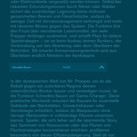
oder Elektronikteile eingesetzt werden können. Selbst bei
riskanten Erkundungstouren durch Minen oder Wälder
sichert die zuverlässige Lagerung deine mühsam
gesammelten Beeren und Fleischstücke, sodass du
weniger Zeit mit Vorratsmanagement verbringst und mehr
mit cleveren Moves gegen das System. Die Funktion löst
den Frust über verrottende Lebensmittel, der viele
Prepper-Anfänger ausbremst, und schafft Platz für tiefere
Spielstrategien – sei es beim Ausbau deines Bunkers, der
Vorbereitung auf den Atomkrieg oder dem Überlisten der
Behörden. Mit smarter Konservierungstechnik wird aus
Überleben endlich Meistern der Apokalypse.
Schnelles Bauen
NUM8
In der dystopischen Welt von Mr. Prepper, wo du als
Rebell gegen ein autoritäres Regime deinen
unterirdischen Bunker bauen und verteidigen musst, ist
die Funktion Schnelles Bauen ein Game-Changer. Diese
praktische Mechanik reduziert die Bauzeit für essentielle
Gebäude wie Werkstätten, Gewächshäuser oder
Vorratslager erheblich, sodass du Blaupausen ohne
nervige Wartezeiten in vollständige Räume umsetzen
kannst. Spieler, die sich lieber auf die spannende Story,
das Sammeln von Ressourcen oder das Planen von
Fluchtstrategien konzentrieren möchten, profitieren
besonders von dieser Effizienzsteigerung. Stell dir vor: