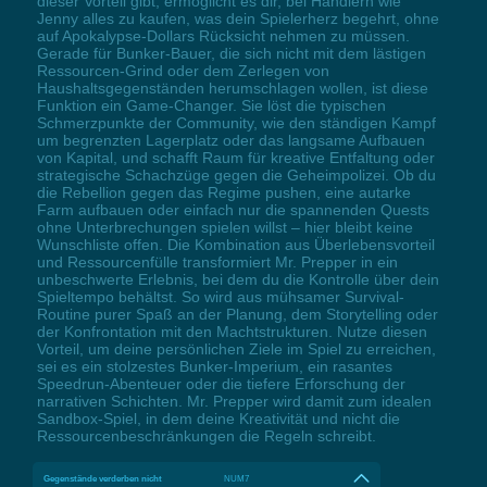
dieser Vorteil gibt, ermöglicht es dir, bei Händlern wie
Jenny alles zu kaufen, was dein Spielerherz begehrt, ohne
auf Apokalypse-Dollars Rücksicht nehmen zu müssen.
Gerade für Bunker-Bauer, die sich nicht mit dem lästigen
Ressourcen-Grind oder dem Zerlegen von
Haushaltsgegenständen herumschlagen wollen, ist diese
Funktion ein Game-Changer. Sie löst die typischen
Schmerzpunkte der Community, wie den ständigen Kampf
um begrenzten Lagerplatz oder das langsame Aufbauen
von Kapital, und schafft Raum für kreative Entfaltung oder
strategische Schachzüge gegen die Geheimpolizei. Ob du
die Rebellion gegen das Regime pushen, eine autarke
Farm aufbauen oder einfach nur die spannenden Quests
ohne Unterbrechungen spielen willst – hier bleibt keine
Wunschliste offen. Die Kombination aus Überlebensvorteil
und Ressourcenfülle transformiert Mr. Prepper in ein
unbeschwerte Erlebnis, bei dem du die Kontrolle über dein
Spieltempo behältst. So wird aus mühsamer Survival-
Routine purer Spaß an der Planung, dem Storytelling oder
der Konfrontation mit den Machtstrukturen. Nutze diesen
Vorteil, um deine persönlichen Ziele im Spiel zu erreichen,
sei es ein stolzestes Bunker-Imperium, ein rasantes
Speedrun-Abenteuer oder die tiefere Erforschung der
narrativen Schichten. Mr. Prepper wird damit zum idealen
Sandbox-Spiel, in dem deine Kreativität und nicht die
Ressourcenbeschränkungen die Regeln schreibt.
Gegenstände verderben nicht
NUM7