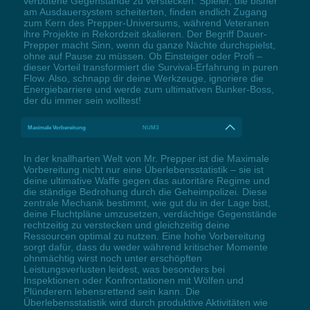
verbotene Gegenstände zu verstecken. Spieler, die bisher
am Ausdauersystem scheiterten, finden endlich Zugang
zum Kern des Prepper-Universums, während Veteranen
ihre Projekte in Rekordzeit skalieren. Der Begriff Dauer-
Prepper macht Sinn, wenn du ganze Nächte durchspielst,
ohne auf Pause zu müssen. Ob Einsteiger oder Profi –
dieser Vorteil transformiert die Survival-Erfahrung in puren
Flow. Also, schnapp dir deine Werkzeuge, ignoriere die
Energiebarriere und werde zum ultimativen Bunker-Boss,
der du immer sein wolltest!
Maximale Vorbereitung
NUM3
In der knallharten Welt von Mr. Prepper ist die Maximale
Vorbereitung nicht nur eine Überlebensstatistik – sie ist
deine ultimative Waffe gegen das autoritäre Regime und
die ständige Bedrohung durch die Geheimpolizei. Diese
zentrale Mechanik bestimmt, wie gut du in der Lage bist,
deine Fluchtpläne umzusetzen, verdächtige Gegenstände
rechtzeitig zu verstecken und gleichzeitig deine
Ressourcen optimal zu nutzen. Eine hohe Vorbereitung
sorgt dafür, dass du weder während kritischer Momente
ohnmächtig wirst noch unter erschöpften
Leistungsverlusten leidest, was besonders bei
Inspektionen oder Konfrontationen mit Wölfen und
Plünderern lebensrettend sein kann. Die
Überlebensstatistik wird durch produktive Aktivitäten wie