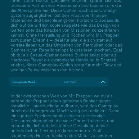
ihren Traum-Bunker gestalten möchten, sparen sich das
mühsame Farmen von Ressourcen und tauchen direkt in
die Atmosphäre ein. Diese Option macht das Crafting-
System zugänglicher, löst den Frust über knappe
Materialien und beschleunigt den Fortschritt, sodass du
dich auf die wirklich coolen Aspekte wie das Design von
Gärten oder das Knacken von Missionen konzentrieren
kannst. Ohne Herstellung und Kochen wird Mr. Prepper
zum puren Erlebnis – ideal für alle, die sich statt auf
Vorräte lieber auf das Umgehen von Patrouillen oder das
Sammeln von Rebellionstipps fokussieren möchten. Egal
ob du als Casual-Gamer deinen Bunker stylst oder als
Hardcore-Player die dystopische Handlung in Echtzeit
erlebst, diese Gameplay-Option sorgt für mehr Flow und
weniger Pause zwischen den Actions.
Unbegrenzte Macht
Ctrl+NUM1
In der dystopischen Welt von Mr. Prepper, wo du als
paranoider Prepper einen geheimen Bunker gegen
staatliche Unterdrückung aufbaust, wird das Gameplay
durch die Unbegrenzte Macht völlig neu definiert. Diese
einzigartige Spielmechanik eliminiert die nervige
Ressourcenknappheit, die viele Gamer frustriert, und
erlaubt dir, dich auf die kreative Gestaltung deiner
unterirdischen Festung zu konzentrieren. Statt
stundenlang Holz zu hacken oder Metall zu schürfen,