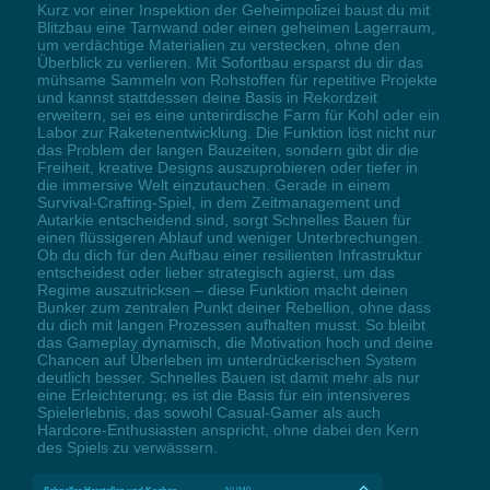
Kurz vor einer Inspektion der Geheimpolizei baust du mit
Blitzbau eine Tarnwand oder einen geheimen Lagerraum,
um verdächtige Materialien zu verstecken, ohne den
Überblick zu verlieren. Mit Sofortbau ersparst du dir das
mühsame Sammeln von Rohstoffen für repetitive Projekte
und kannst stattdessen deine Basis in Rekordzeit
erweitern, sei es eine unterirdische Farm für Kohl oder ein
Labor zur Raketenentwicklung. Die Funktion löst nicht nur
das Problem der langen Bauzeiten, sondern gibt dir die
Freiheit, kreative Designs auszuprobieren oder tiefer in
die immersive Welt einzutauchen. Gerade in einem
Survival-Crafting-Spiel, in dem Zeitmanagement und
Autarkie entscheidend sind, sorgt Schnelles Bauen für
einen flüssigeren Ablauf und weniger Unterbrechungen.
Ob du dich für den Aufbau einer resilienten Infrastruktur
entscheidest oder lieber strategisch agierst, um das
Regime auszutricksen – diese Funktion macht deinen
Bunker zum zentralen Punkt deiner Rebellion, ohne dass
du dich mit langen Prozessen aufhalten musst. So bleibt
das Gameplay dynamisch, die Motivation hoch und deine
Chancen auf Überleben im unterdrückerischen System
deutlich besser. Schnelles Bauen ist damit mehr als nur
eine Erleichterung; es ist die Basis für ein intensiveres
Spielerlebnis, das sowohl Casual-Gamer als auch
Hardcore-Enthusiasten anspricht, ohne dabei den Kern
des Spiels zu verwässern.