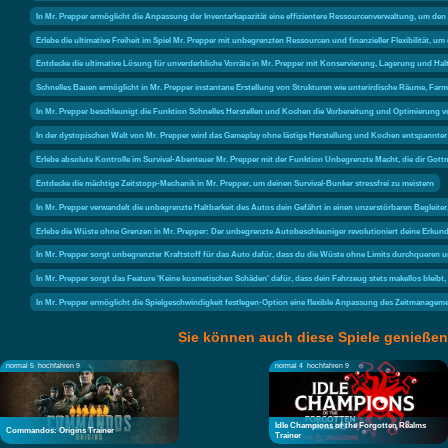
In Mr. Prepper ermöglicht die Anpassung der Inventarkapazität eine effizientere Ressourcenverwaltung, um den
Erlebe die ultimative Freiheit im Spiel Mr. Prepper mit unbegrenzten Ressourcen und finanzieller Flexibilität,
Entdecke die ultimative Lösung für unverderbliche Vorräte in Mr. Prepper mit Konservierung, Lagerung und Hal
Schnelles Bauen ermöglicht in Mr. Prepper instantane Erstellung von Strukturen wie unterirdische Räume, Far
In Mr. Prepper beschleunigt die Funktion Schnelles Herstellen und Kochen die Vorbereitung und Optimierung 
In der dystopischen Welt von Mr. Prepper wird das Gameplay ohne lästige Herstellung und Kochen entspannter
Erlebe absolute Kontrolle im Survival-Abenteuer Mr. Prepper mit der Funktion Unbegrenzte Macht, die dir Go
Entdecke die mächtige Zeitstopp-Mechanik in Mr. Prepper, um deinen Survival-Bunker stressfrei zu meistern
In Mr. Prepper verwandelt die unbegrenzte Haltbarkeit des Autos dein Gefährt in einen unzerstörbaren Begleit
Erlebe die Wüste ohne Grenzen in Mr. Prepper: Der unbegrenzte Autobeschleuniger revolutioniert deine Erku
In Mr. Prepper sorgt unbegrenzter Kraftstoff für das Auto dafür, dass du die Wüste ohne Limits durchqueren
In Mr. Prepper sorgt das Feature 'Keine kosmetischen Schäden' dafür, dass dein Fahrzeug stets makellos bleibt
In Mr. Prepper ermöglicht die Spielgeschwindigkeit festlegen-Option eine flexible Anpassung des Zeitmanagem
Sie können auch diese Spiele genießen
normal 5
hochfahren 9
normal 4
hochfahren 9
Idle Champions of the Forgotten Realms
Commandos: Origins Trainer
Trainer