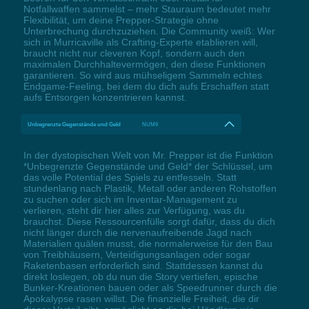
Notfallwaffen sammelst – mehr Stauraum bedeutet mehr
Flexibilität, um deine Prepper-Strategie ohne
Unterbrechung durchzuziehen. Die Community weiß: Wer
sich in Murricaville als Crafting-Experte etablieren will,
braucht nicht nur cleveren Kopf, sondern auch den
maximalen Durchhaltevermögen, den diese Funktionen
garantieren. So wird aus mühseligem Sammeln echtes
Endgame-Feeling, bei dem du dich aufs Erschaffen statt
aufs Entsorgen konzentrieren kannst.
Unbegrenzte Gegenstände und Geld
NUM6
In der dystopischen Welt von Mr. Prepper ist die Funktion
*Unbegrenzte Gegenstände und Geld* der Schlüssel, um
das volle Potential des Spiels zu entfesseln. Statt
stundenlang nach Plastik, Metall oder anderen Rohstoffen
zu suchen oder sich im Inventar-Management zu
verlieren, steht dir hier alles zur Verfügung, was du
brauchst. Diese Ressourcenfülle sorgt dafür, dass du dich
nicht länger durch die nervenaufreibende Jagd nach
Materialien quälen musst, die normalerweise für den Bau
von Treibhäusern, Verteidigungsanlagen oder sogar
Raketenbasen erforderlich sind. Stattdessen kannst du
direkt loslegen, ob du nun die Story vertiefen, epische
Bunker-Kreationen bauen oder als Speedrunner durch die
Apokalypse rasen willst. Die finanzielle Freiheit, die dir