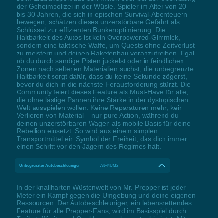
der Geheimpolizei in der Wüste. Spieler im Alter von 20
bis 30 Jahren, die sich in epischen Survival-Abenteuern
bewegen, schätzen dieses unzerstörbare Gefährt als
Schlüssel zur effizienten Bunkeroptimierung. Die
Haltbarkeit des Autos ist kein Overpowered-Gimmick,
sondern eine taktische Waffe, um Quests ohne Zeitverlust
zu meistern und deinen Raketenbau voranzutreiben. Egal
ob du durch sandige Pisten juckelst oder in feindlichen
Zonen nach seltenen Materialien suchst, die unbegrenzte
Haltbarkeit sorgt dafür, dass du keine Sekunde zögerst,
bevor du dich in die nächste Herausforderung stürzt. Die
Community feiert dieses Feature als Must-Have für alle,
die ohne lästige Pannen ihre Stärke in der dystopischen
Welt ausspielen wollen. Keine Reparaturen mehr, kein
Verlieren von Material – nur pure Action, während du
deinen unzerstörbaren Wagen als mobile Basis für deine
Rebellion einsetzt. So wird aus einem simplen
Transportmittel ein Symbol der Freiheit, das dich immer
einen Schritt vor den Jägern des Regimes hält.
Unbegrenzter Autobeschleuniger
Alt+NUM2
In der knallharten Wüstenwelt von Mr. Prepper ist jeder
Meter ein Kampf gegen die Umgebung und deine eigenen
Ressourcen. Der Autobeschleuniger, ein lebensrettendes
Feature für alle Prepper-Fans, wird im Basisspiel durch