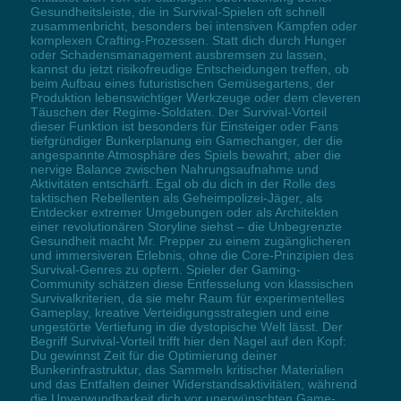
Gesundheitsleiste, die in Survival-Spielen oft schnell
zusammenbricht, besonders bei intensiven Kämpfen oder
komplexen Crafting-Prozessen. Statt dich durch Hunger
oder Schadensmanagement ausbremsen zu lassen,
kannst du jetzt risikofreudige Entscheidungen treffen, ob
beim Aufbau eines futuristischen Gemüsegartens, der
Produktion lebenswichtiger Werkzeuge oder dem cleveren
Täuschen der Regime-Soldaten. Der Survival-Vorteil
dieser Funktion ist besonders für Einsteiger oder Fans
tiefgründiger Bunkerplanung ein Gamechanger, der die
angespannte Atmosphäre des Spiels bewahrt, aber die
nervige Balance zwischen Nahrungsaufnahme und
Aktivitäten entschärft. Egal ob du dich in der Rolle des
taktischen Rebellenten als Geheimpolizei-Jäger, als
Entdecker extremer Umgebungen oder als Architekten
einer revolutionären Storyline siehst – die Unbegrenzte
Gesundheit macht Mr. Prepper zu einem zugänglicheren
und immersiveren Erlebnis, ohne die Core-Prinzipien des
Survival-Genres zu opfern. Spieler der Gaming-
Community schätzen diese Entfesselung von klassischen
Survivalkriterien, da sie mehr Raum für experimentelles
Gameplay, kreative Verteidigungsstrategien und eine
ungestörte Vertiefung in die dystopische Welt lässt. Der
Begriff Survival-Vorteil trifft hier den Nagel auf den Kopf:
Du gewinnst Zeit für die Optimierung deiner
Bunkerinfrastruktur, das Sammeln kritischer Materialien
und das Entfalten deiner Widerstandsaktivitäten, während
die Unverwundbarkeit dich vor unerwünschten Game-