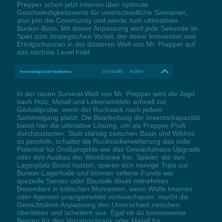
Prepper schon jetzt intensiv über optimale
Geschwindigkeitswerte für unterschiedliche Szenarien,
also join die Community und werde zum ultimativen
Bunker-Boss. Mit dieser Anpassung wird jede Sekunde im
Spiel zum strategischen Vorteil, der deine Immersion und
Erfolgschancen in der düsteren Welt von Mr. Prepper auf
das nächste Level hebt.
Inventarkapazität bearbeiten
Ctrl+NUM5 - NUM5 +
In der rauen Survival-Welt von Mr. Prepper wird die Jagd
nach Holz, Metall und Lebensmitteln schnell zur
Geduldprobe, wenn der Rucksack nach jedem
Sammelgang platzt. Die Bearbeitung der Inventarkapazität
bietet hier die ultimative Lösung, um als Prepper-Profi
durchzustarten. Statt ständig zwischen Basis und Wildnis
zu pendeln, schaltet die Rucksackerweiterung das volle
Potential für Großprojekte wie das Gewächshaus-Upgrade
oder den Ausbau der Werkbänke frei. Spieler, die den
Lagerplatz-Boost nutzen, sparen sich nervige Trips zur
Bunker-Lagerhalle und können seltene Funde wie
spezielle Samen oder Bauteile direkt mitnehmen.
Besonders in kritischen Momenten, wenn Wölfe knurren
oder Agenten unangemeldet vorbeischauen, macht die
Gewichtslimit-Anpassung den Unterschied zwischen
überleben und scheitern aus. Egal ob du tonnenweise
Beeren für den Vorratsschrank oder Metall für