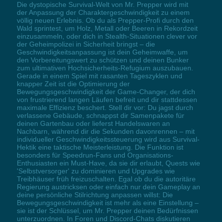
Die dystopische Survival-Welt von Mr. Prepper wird mit
der Anpassung der Charaktergeschwindigkeit zu einem
völlig neuen Erlebnis. Ob du als Prepper-Profi durch den
Wald sprintest, um Holz, Metall oder Beeren in Rekordzeit
einzusammeln, oder dich in Stealth-Situationen clever vor
der Geheimpolizei in Sicherheit bringst – die
Geschwindigkeitsanpassung ist dein Geheimwaffe, um
den Vorbereitungswert zu schützen und deinen Bunker
zum ultimativen Hochsicherheits-Refugium auszubauen.
Gerade in einem Spiel mit rasanten Tageszyklen und
knapper Zeit ist die Optimierung der
Bewegungsgeschwindigkeit der Game-Changer, der dich
von frustrierend langen Läufen befreit und dir stattdessen
maximale Effizienz beschert. Stell dir vor: Du jagst durch
verlassene Gebäude, schnappst dir Samenpakete für
deinen Gartenbau oder lieferst Handelswaren an
Nachbarn, während dir die Sekunden davonrennen – mit
individueller Geschwindigkeitssteuerung wird aus Survival-
Hektik eine taktische Meisterleistung. Die Funktion ist
besonders für Speedrun-Fans und Organisations-
Enthusiasten ein Must-Have, da sie dir erlaubt, Quests wie
'Selbstversorger' zu dominieren und Upgrades wie
Treibhäuser früh freizuschalten. Egal ob du die autoritäre
Regierung austricksen oder einfach nur dein Gameplay an
deine persönliche Stilrichtung anpassen willst: Die
Bewegungsgeschwindigkeit ist mehr als eine Einstellung –
sie ist der Schlüssel, um Mr. Prepper deinen Bedürfnissen
unterzuordnen. In Foren und Discord-Chats diskutieren