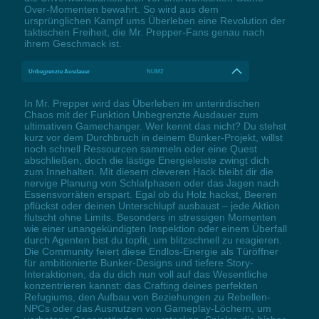
Over-Momenten bewahrt. So wird aus dem
ursprünglichen Kampf ums Überleben eine Revolution der
taktischen Freiheit, die Mr. Prepper-Fans genau nach
ihrem Geschmack ist.
Unbegrenzte Ausdauer
NUM2
In Mr. Prepper wird das Überleben im unterirdischen
Chaos mit der Funktion Unbegrenzte Ausdauer zum
ultimativen Gamechanger. Wer kennt das nicht? Du stehst
kurz vor dem Durchbruch in deinem Bunker-Projekt, willst
noch schnell Ressourcen sammeln oder eine Quest
abschließen, doch die lästige Energieleiste zwingt dich
zum Innehalten. Mit diesem cleveren Hack bleibt dir die
nervige Planung von Schlafphasen oder das Jagen nach
Essensvorräten erspart. Egal ob du Holz hackst, Beeren
pflückst oder deinen Unterschlupf ausbaust – jede Aktion
flutscht ohne Limits. Besonders in stressigen Momenten
wie einer unangekündigten Inspektion oder einem Überfall
durch Agenten bist du topfit, um blitzschnell zu reagieren.
Die Community feiert diese Endlos-Energie als Türöffner
für ambitionierte Bunker-Designs und tiefere Story-
Interaktionen, da du dich nun voll auf das Wesentliche
konzentrieren kannst: das Crafting deines perfekten
Refugiums, den Aufbau von Beziehungen zu Rebellen-
NPCs oder das Ausnutzen von Gameplay-Löchern, um