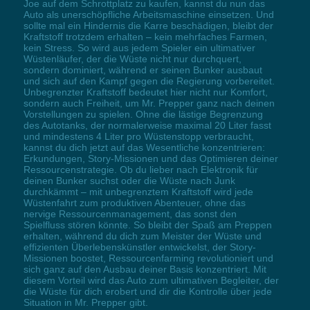
Joe auf dem Schrottplatz zu kaufen, kannst du nun das
Auto als unerschöpfliche Arbeitsmaschine einsetzen. Und
sollte mal ein Hindernis die Karre beschädigen, bleibt der
Kraftstoff trotzdem erhalten – kein mehrfaches Farmen,
kein Stress. So wird aus jedem Spieler ein ultimativer
Wüstenläufer, der die Wüste nicht nur durchquert,
sondern dominiert, während er seinen Bunker ausbaut
und sich auf den Kampf gegen die Regierung vorbereitet.
Unbegrenzter Kraftstoff bedeutet hier nicht nur Komfort,
sondern auch Freiheit, um Mr. Prepper ganz nach deinen
Vorstellungen zu spielen. Ohne die lästige Begrenzung
des Autotanks, der normalerweise maximal 20 Liter fasst
und mindestens 4 Liter pro Wüstenstopp verbraucht,
kannst du dich jetzt auf das Wesentliche konzentrieren:
Erkundungen, Story-Missionen und das Optimieren deiner
Ressourcenstrategie. Ob du lieber nach Elektronik für
deinen Bunker suchst oder die Wüste nach Junk
durchkämmt – mit unbegrenztem Kraftstoff wird jede
Wüstenfahrt zum produktiven Abenteuer, ohne das
nervige Ressourcenmanagement, das sonst den
Spielfluss stören könnte. So bleibt der Spaß am Preppen
erhalten, während du dich zum Meister der Wüste und
effizienten Überlebenskünstler entwickelst, der Story-
Missionen boostet, Ressourcenfarming revolutioniert und
sich ganz auf den Ausbau deiner Basis konzentriert. Mit
diesem Vorteil wird das Auto zum ultimativen Begleiter, der
die Wüste für dich erobert und dir die Kontrolle über jede
Situation in Mr. Prepper gibt.