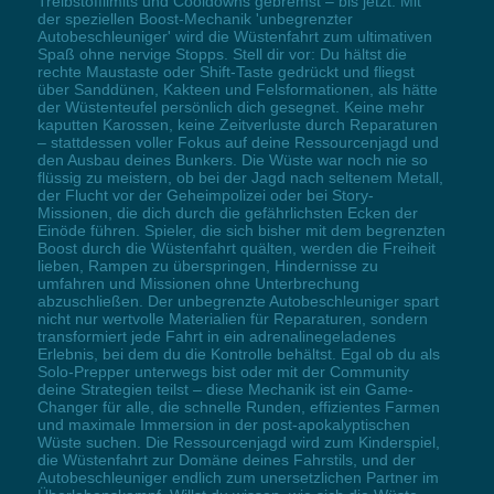
Treibstofflimits und Cooldowns gebremst – bis jetzt. Mit
der speziellen Boost-Mechanik 'unbegrenzter
Autobeschleuniger' wird die Wüstenfahrt zum ultimativen
Spaß ohne nervige Stopps. Stell dir vor: Du hältst die
rechte Maustaste oder Shift-Taste gedrückt und fliegst
über Sanddünen, Kakteen und Felsformationen, als hätte
der Wüstenteufel persönlich dich gesegnet. Keine mehr
kaputten Karossen, keine Zeitverluste durch Reparaturen
– stattdessen voller Fokus auf deine Ressourcenjagd und
den Ausbau deines Bunkers. Die Wüste war noch nie so
flüssig zu meistern, ob bei der Jagd nach seltenem Metall,
der Flucht vor der Geheimpolizei oder bei Story-
Missionen, die dich durch die gefährlichsten Ecken der
Einöde führen. Spieler, die sich bisher mit dem begrenzten
Boost durch die Wüstenfahrt quälten, werden die Freiheit
lieben, Rampen zu überspringen, Hindernisse zu
umfahren und Missionen ohne Unterbrechung
abzuschließen. Der unbegrenzte Autobeschleuniger spart
nicht nur wertvolle Materialien für Reparaturen, sondern
transformiert jede Fahrt in ein adrenalinegeladenes
Erlebnis, bei dem du die Kontrolle behältst. Egal ob du als
Solo-Prepper unterwegs bist oder mit der Community
deine Strategien teilst – diese Mechanik ist ein Game-
Changer für alle, die schnelle Runden, effizientes Farmen
und maximale Immersion in der post-apokalyptischen
Wüste suchen. Die Ressourcenjagd wird zum Kinderspiel,
die Wüstenfahrt zur Domäne deines Fahrstils, und der
Autobeschleuniger endlich zum unersetzlichen Partner im