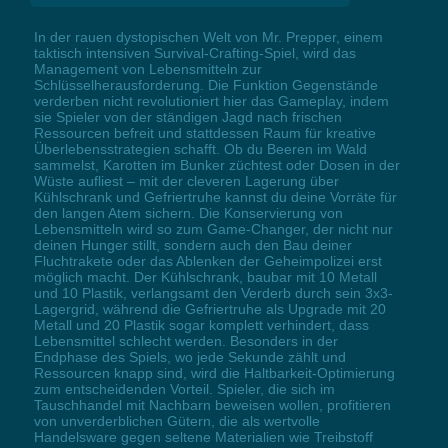
In der rauen dystopischen Welt von Mr. Prepper, einem
taktisch intensiven Survival-Crafting-Spiel, wird das
Management von Lebensmitteln zur
Schlüsselherausforderung. Die Funktion Gegenstände
verderben nicht revolutioniert hier das Gameplay, indem
sie Spieler von der ständigen Jagd nach frischen
Ressourcen befreit und stattdessen Raum für kreative
Überlebensstrategien schafft. Ob du Beeren im Wald
sammelst, Karotten im Bunker züchtest oder Dosen in der
Wüste aufliest – mit der cleveren Lagerung über
Kühlschrank und Gefriertruhe kannst du deine Vorräte für
den langen Atem sichern. Die Konservierung von
Lebensmitteln wird so zum Game-Changer, der nicht nur
deinen Hunger stillt, sondern auch den Bau deiner
Fluchtrakete oder das Ablenken der Geheimpolizei erst
möglich macht. Der Kühlschrank, baubar mit 10 Metall
und 10 Plastik, verlangsamt den Verderb durch sein 3x3-
Lagergrid, während die Gefriertruhe als Upgrade mit 20
Metall und 20 Plastik sogar komplett verhindert, dass
Lebensmittel schlecht werden. Besonders in der
Endphase des Spiels, wo jede Sekunde zählt und
Ressourcen knapp sind, wird die Haltbarkeit-Optimierung
zum entscheidenden Vorteil. Spieler, die sich im
Tauschhandel mit Nachbarn beweisen wollen, profitieren
von unverderblichen Gütern, die als wertvolle
Handelsware gegen seltene Materialien wie Treibstoff