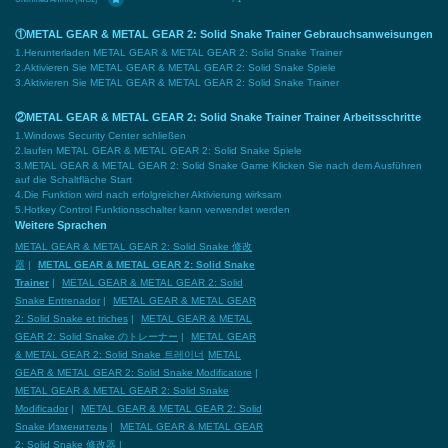
①METAL GEAR & METAL GEAR 2: Solid Snake Trainer Gebrauchsanweisungen
1.Herunterladen METAL GEAR & METAL GEAR 2: Solid Snake Trainer
2.Aktivieren Sie METAL GEAR & METAL GEAR 2: Solid Snake Spiele
3.Aktivieren Sie METAL GEAR & METAL GEAR 2: Solid Snake Trainer
②METAL GEAR & METAL GEAR 2: Solid Snake Trainer Trainer Arbeitsschritte
1.Windows Security Center schließen
2.laufen METAL GEAR & METAL GEAR 2: Solid Snake Spiele
3.METAL GEAR & METAL GEAR 2: Solid Snake Game Klicken Sie nach dem Ausführen
auf die Schaltfläche Start
4.Die Funktion wird nach erfolgreicher Aktivierung wirksam
5.Hotkey Control Funktionsschalter kann verwendet werden
Weitere Sprachen
METAL GEAR & METAL GEAR 2: Solid Snake 修改
器
|
METAL GEAR & METAL GEAR 2: Solid Snake
Trainer
|
METAL GEAR & METAL GEAR 2: Solid
Snake Entrenador
|
METAL GEAR & METAL GEAR
2: Solid Snake et triches
|
METAL GEAR & METAL
GEAR 2: Solid Snake のトレーナー
|
METAL GEAR
& METAL GEAR 2: Solid Snake 트레이너
METAL
GEAR & METAL GEAR 2: Solid Snake Modificatore
|
METAL GEAR & METAL GEAR 2: Solid Snake
Modificador
|
METAL GEAR & METAL GEAR 2: Solid
Snake Изменитель
|
METAL GEAR & METAL GEAR
2: Solid Snake 修改器
|