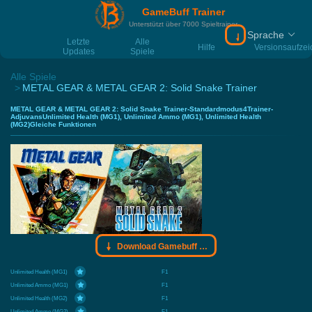
GameBuff Trainer
Unterstützt über 7000 Spieltrainer
Sprache
Download Gamebu
Letzte
Alle
Hilfe
Versionsaufze
Updates
Spiele
Alle Spiele
METAL GEAR & METAL GEAR 2: Solid Snake Trainer
METAL GEAR & METAL GEAR 2: Solid Snake Trainer-Standardmodus4Trainer-
AdjuvansUnlimited Health (MG1), Unlimited Ammo (MG1), Unlimited Health
(MG2)Gleiche Funktionen
Download Gamebuff Trainer
Unlimited Health (MG1)
F1
Unlimited Ammo (MG1)
F1
Unlimited Health (MG2)
F1
Unlimited Ammo (MG2)
F1