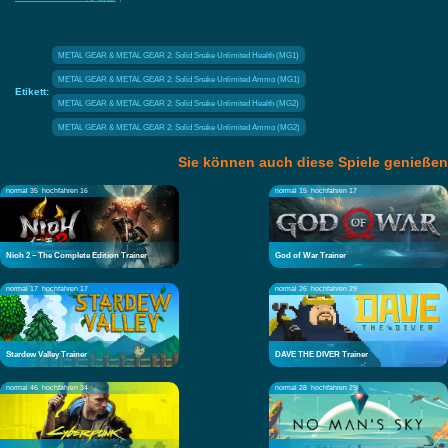
METAL GEAR & METAL GEAR 2: Solid Snake Unlimited Health (MG1)
METAL GEAR & METAL GEAR 2: Solid Snake Unlimited Ammo (MG1)
Etikett:
METAL GEAR & METAL GEAR 2: Solid Snake Unlimited Health (MG2)
METAL GEAR & METAL GEAR 2: Solid Snake Unlimited Ammo (MG2)
Sie können auch diese Spiele genießen
normal 35
hochfahren 16
normal 15
hochfahren 17
Nioh 2 – The Complete Edition Trainer
God of War Trainer
normal 17
hochfahren 17
normal 26
hochfahren 29
Stardew Valley Trainer
DAVE THE DIVER Trainer
normal 46
hochfahren 34
normal 28
hochfahren 29