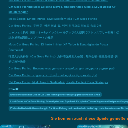
Cat Goes Fishing Mod: Epische Moves, Unbegrenztes Geld & Level-Boost für
Meisterangler
Mods Épicos: Dinero Infinito, Nivel Exprés y Más | Cat Goes Fishing
Cat Goes Fishing: 무한 돈, 빠른 레벨 업, 미끼 전략으로 퀘스트 속도 2배!
ニャンとも釣り 無限マネー&クイックレベルアップ&大型餌でストレスフリー攻略！伝
説魚捕獲&図鑑コンプリートの極意
Mods Cat Goes Fishing: Dinheiro Infinito, XP Turbo & Estratégias de Pesca
Avançada!
喵星人釣魚神作《Cat Goes Fishing》免肝增強輔助大公開：無限金幣×經驗魚倍增×誘
餌切換神操作
Cat Goes Fishing: Бесконечные деньги и апгрейды для спидрана редких рыб
Cat Goes Fishing: حيل ملحمية وترقيات فورية لصيد أسماك نادرة بسهولة!
Cat Goes Fishing Mod: Trucchi Soldi Infiniti, Livello Facile & Esca Strategica
Etikett:
Erlebe unbegrenztes Geld in Cat Goes Fishing für sofortige Upgrades und kein Grind
Level-Boost in Cat Goes Fishing: Schnellgrind und Exp-Rush für epische Tiefseefänge ohne lästigen Anfänger
Erlebe die flexible Geldverwaltung in Cat Goes Fishing und tauche direkt in die Jagd nach den seltensten Fische
Sie können auch diese Spiele genießen
normal 26
normal 8
hochfahren 31