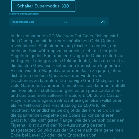
Schalter Supermodus
Plattform unterstützen:
steam
unbegrenztes Geld
F1
In der entspannten 2D-Welt von Cat Goes Fishing wird
das Gameplay mit der unerschöpflichen Geld-Option
revolutioniert. Statt stundenlang Fische zu angeln, um
mühsam Spielwährung zu sammeln, steht dir hier jede
Angelrute, jedes Boot und jede Upgrade-Option sofort zur
Verfügung. Unbegrenztes Geld bedeutet, dass du direkt in
die tiefsten Gewässer eintauchen kannst, um legendäre
Fische wie den Magnalav oder den Josie zu jagen, ohne
dich durch endlose Quests wie das Finden von
Dracheneis zu kämpfen. Die nervige Grind-Müdigkeit, die
viele Gamer aus anderen Simulationstiteln kennen, entfällt
hier komplett – stattdessen geht es um pure Exploration
und das Sammeln seltener Kreaturen. Ob du als Casual-
Player die beruhigende Atmosphäre genießen willst oder
als Perfektionist den Fischkatalog zu 100% füllen
möchtest: Unendliches Geld gibt dir die Freiheit, dich auf
die spannenden Aspekte des Spiels zu konzentrieren.
Selbst für die kniffligsten Fänge, wie den Seraph oder den
Tigerhai, bist du mit der Top-Ausrüstung bestens
ausgestattet. So wird aus der Suche nach dem geheimen
Ende bei Level 25 oder dem Entdecken von