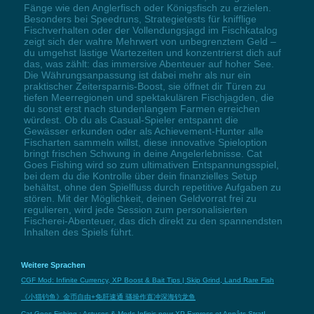
Fänge wie den Anglerfisch oder Königsfisch zu erzielen.
Besonders bei Speedruns, Strategietests für knifflige
Fischverhalten oder der Vollendungsjagd im Fischkatalog
zeigt sich der wahre Mehrwert von unbegrenztem Geld –
du umgehst lästige Wartezeiten und konzentrierst dich auf
das, was zählt: das immersive Abenteuer auf hoher See.
Die Währungsanpassung ist dabei mehr als nur ein
praktischer Zeitersparnis-Boost, sie öffnet dir Türen zu
tiefen Meerregionen und spektakulären Fischjagden, die
du sonst erst nach stundenlangem Farmen erreichen
würdest. Ob du als Casual-Spieler entspannt die
Gewässer erkunden oder als Achievement-Hunter alle
Fischarten sammeln willst, diese innovative Spieloption
bringt frischen Schwung in deine Angelerlebnisse. Cat
Goes Fishing wird so zum ultimativen Entspannungsspiel,
bei dem du die Kontrolle über dein finanzielles Setup
behältst, ohne den Spielfluss durch repetitive Aufgaben zu
stören. Mit der Möglichkeit, deinen Geldvorrat frei zu
regulieren, wird jede Session zum personalisierten
Fischerei-Abenteuer, das dich direkt zu den spannendsten
Inhalten des Spiels führt.
Weitere Sprachen
CGF Mod: Infinite Currency, XP Boost & Bait Tips | Skip Grind, Land Rare Fish
《小猫钓鱼》金币自由+免肝速通 骚操作直冲深海钓龙鱼
Cat Goes Fishing : Astuces & Mods Infinis pour XP Express et Appâts Strat!