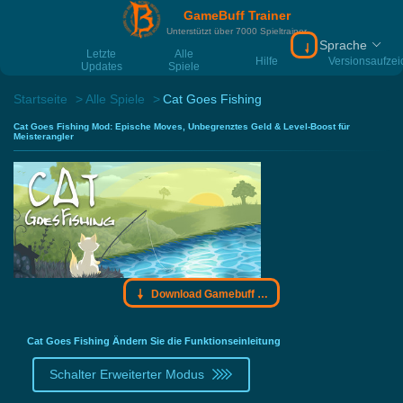
GameBuff Trainer
Unterstützt über 7000 Spieltrainer
Sprache
Download Gamebu
Letzte
Alle
Hilfe
Versionsaufze
Updates
Spiele
Startseite
Alle Spiele
Cat Goes Fishing
Cat Goes Fishing Mod: Epische Moves, Unbegrenztes Geld & Level-Boost für
Meisterangler
Download Gamebuff Trainer
Cat Goes Fishing Ändern Sie die Funktionseinleitung
Schalter Erweiterter Modus