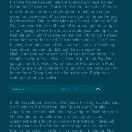
Fischverhaltensweisen, die sonst erst nach tagelangem
Grind möglich wären. Spieler berichten, dass das Feature
den Realismus-Modus zugänglicher macht und sogar
geheime Josie-Fisch-Missionen aktiviert, ohne am Anfang
festzustecken. Die Kombination aus Schnellgrind und Exp-
Rush verwandelt die mühsame Erfahrungsgenerierung in
einen flüssigen Flow, bei dem du stattdessen die epischen
Kämpfe um Nightfish genießen kannst. Ob du die Tiefsee
erkunden oder den Level-Cap knacken willst – Cat Goes
Fishing wird mit diesem Boost zum ultimativen Fischfang-
Abenteuer, bei dem du dich auf die strategischen
Highlights statt auf repetitives Farmen konzentrierst. Die
Schlüsselwörter Level-Boost, Schnellgrind und Exp-Rush
spiegeln perfekt wider, warum dieses Feature zum Must-
have für alle ambitionierten Fischer wird, die mehr Zeit mit
legendären Fängen statt mit langwierigem Equipment-
Aufbau verbringen wollen.
Geld setzen
Shift+F3 - F3 +
In der fesselnden Welt von Cat Goes Fishing revolutioniert
die Funktion 'Geld setzen' das Spielerlebnis für alle
Anglerfans, die sich nicht mit langwierigem Fischfang zum
Geldverdienen aufhalten wollen. Diese praktische
Spielmechanik erlaubt dir, deinen Kontostand individuell
anzupassen und sofort die beste Angelrute, schnelle
Boote oder exklusive Köder zu erwerben, um legendäre