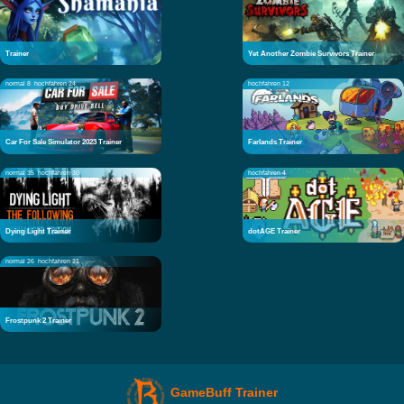
Trainer
Yet Another Zombie Survivors Trainer
normal 8
hochfahren 24
hochfahren 12
Car For Sale Simulator 2023 Trainer
Farlands Trainer
normal 35
hochfahren 30
hochfahren 4
Dying Light Trainer
dotAGE Trainer
normal 26
hochfahren 21
Frostpunk 2 Trainer
GameBuff Trainer