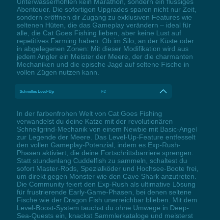
Unterwasserhöhlen kein Marathon, sondern ein flüssiges
Abenteuer. Die sofortigen Upgrades sparen nicht nur Zeit,
sondern eröffnen dir Zugang zu exklusiven Features wie
seltenen Hüten, die das Gameplay verändern – ideal für
alle, die Cat Goes Fishing lieben, aber keine Lust auf
repetitives Farming haben. Ob im Silo, an der Küste oder
in abgelegenen Zonen: Mit dieser Modifikation wird aus
jedem Angler ein Meister der Meere, der die charmanten
Mechaniken und die epische Jagd auf seltene Fische in
vollen Zügen nutzen kann.
Schnelles Level-Up
F2
In der farbenfrohen Welt von Cat Goes Fishing
verwandelst du deine Katze mit der revolutionären
Schnellgrind-Mechanik von einem Newbie mit Basic-Angel
zur Legende der Meere. Das Level-Up-Feature entfesselt
den vollen Gameplay-Potenzial, indem es Exp-Rush-
Phasen aktiviert, die deine Fortschrittsbarriere sprengen.
Statt stundenlang Cuddelfish zu sammeln, schaltest du
sofort Master-Rods, Spezialköder und Hochsee-Boote frei,
um direkt gegen Monster wie den Cave Shark anzutreten.
Die Community feiert den Exp-Rush als ultimative Lösung
für frustrierende Early-Game-Phasen, bei denen seltene
Fische wie der Dragon Fish unerreichbar blieben. Mit dem
Level-Boost-System tauchst du ohne Umwege in Deep-
Sea-Quests ein, knackst Sammlerkataloge und meisterst