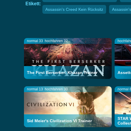
Etikett:
Assassin's Creed Kein Rücksitz
Assassin'
normal 33
hochfahren 32
hochfah
The First Berserker: Khazan Trainer
Assett
normal 13
hochfahren 30
normal 
STAR W
Sid Meier's Civilization VI Trainer
Collec