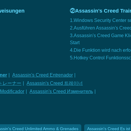
weisungen
②Assassin's Creed Train
1.Windows Security Center s
2.Ausführen Assassin's Cree
3.Assassin's Creed Game Kli
Start
4.Die Funktion wird nach erfo
5.Hotkey Control Funktionss
iner
|
Assassin's Creed Entrenador
|
d のトレーナー
|
Assassin's Creed 트레이너
 Modificador
|
Assassin's Creed Изменитель
|
assin's Creed Unlimited Ammo & Grenades
Assassin's Creed Es ist 