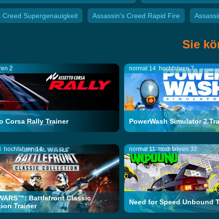
s Creed Supergenauigkeit
Assassin's Creed Rapid Fire
Assassi
Sie kö
ren 2
normal 14
hochfahren 7
o Corsa Rally Trainer
PowerWash Simulator 2 Tra
8
hochfahren 14
normal 11
hochfahren 32
ARS™: Battlefront Classic
Need for Speed Unbound T
tion Trainer