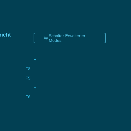
nicht
Schalter Erweiterter
Modus
- +
F8
F5
- +
F6