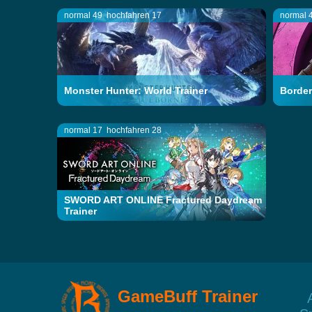
normal 49
hochfahren 17
normal 
Monster Hunter: World Trainer
Border
normal 17
hochfahren 28
SWORD ART ONLINE Fractured Daydream
Trainer
GameBuff Trainer