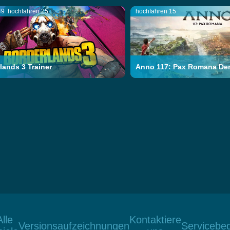
49
hochfahren 25
hochfahren 15
lands 3 Trainer
Anno 117: Pax Romana Dem
Alle
Kontaktiere
Versionsaufzeichnungen
Servicebe