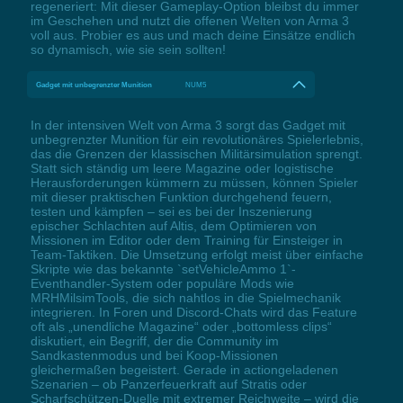
regeneriert: Mit dieser Gameplay-Option bleibst du immer
im Geschehen und nutzt die offenen Welten von Arma 3
voll aus. Probier es aus und mach deine Einsätze endlich
so dynamisch, wie sie sein sollten!
Gadget mit unbegrenzter Munition
NUM5
In der intensiven Welt von Arma 3 sorgt das Gadget mit
unbegrenzter Munition für ein revolutionäres Spielerlebnis,
das die Grenzen der klassischen Militärsimulation sprengt.
Statt sich ständig um leere Magazine oder logistische
Herausforderungen kümmern zu müssen, können Spieler
mit dieser praktischen Funktion durchgehend feuern,
testen und kämpfen – sei es bei der Inszenierung
epischer Schlachten auf Altis, dem Optimieren von
Missionen im Editor oder dem Training für Einsteiger in
Team-Taktiken. Die Umsetzung erfolgt meist über einfache
Skripte wie das bekannte `setVehicleAmmo 1`-
Eventhandler-System oder populäre Mods wie
MRHMilsimTools, die sich nahtlos in die Spielmechanik
integrieren. In Foren und Discord-Chats wird das Feature
oft als „unendliche Magazine“ oder „bottomless clips“
diskutiert, ein Begriff, der die Community im
Sandkastenmodus und bei Koop-Missionen
gleichermaßen begeistert. Gerade in actiongeladenen
Szenarien – ob Panzerfeuerkraft auf Stratis oder
Scharfschützen-Duelle mit extremer Reichweite – wird die