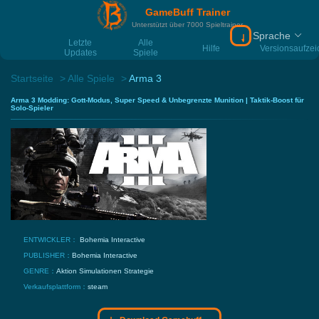
GameBuff Trainer
Unterstützt über 7000 Spieltrainer
Sprache
Download Gamebu
Letzte
Alle
Hilfe
Versionsaufze
Updates
Spiele
Startseite
Alle Spiele
Arma 3
Arma 3 Modding: Gott-Modus, Super Speed & Unbegrenzte Munition | Taktik-Boost für
Solo-Spieler
ENTWICKLER：
Bohemia Interactive
PUBLISHER：
Bohemia Interactive
GENRE：
Aktion
Simulationen
Strategie
Verkaufsplattform：
steam