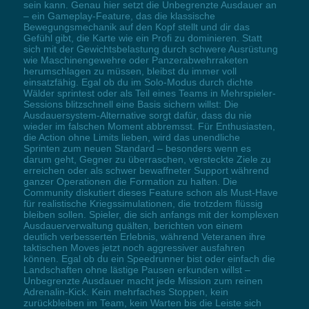
sein kann. Genau hier setzt die Unbegrenzte Ausdauer an
– ein Gameplay-Feature, das die klassische
Bewegungsmechanik auf den Kopf stellt und dir das
Gefühl gibt, die Karte wie ein Profi zu dominieren. Statt
sich mit der Gewichtsbelastung durch schwere Ausrüstung
wie Maschinengewehre oder Panzerabwehrraketen
herumschlagen zu müssen, bleibst du immer voll
einsatzfähig. Egal ob du im Solo-Modus durch dichte
Wälder sprintest oder als Teil eines Teams in Mehrspieler-
Sessions blitzschnell eine Basis sichern willst: Die
Ausdauersystem-Alternative sorgt dafür, dass du nie
wieder im falschen Moment abbremsst. Für Enthusiasten,
die Action ohne Limits lieben, wird das unendliche
Sprinten zum neuen Standard – besonders wenn es
darum geht, Gegner zu überraschen, versteckte Ziele zu
erreichen oder als schwer bewaffneter Support während
ganzer Operationen die Formation zu halten. Die
Community diskutiert dieses Feature schon als Must-Have
für realistische Kriegssimulationen, die trotzdem flüssig
bleiben sollen. Spieler, die sich anfangs mit der komplexen
Ausdauerverwaltung quälten, berichten von einem
deutlich verbesserten Erlebnis, während Veteranen ihre
taktischen Moves jetzt noch aggressiver ausfahren
können. Egal ob du ein Speedrunner bist oder einfach die
Landschaften ohne lästige Pausen erkunden willst –
Unbegrenzte Ausdauer macht jede Mission zum reinen
Adrenalin-Kick. Kein mehrfaches Stoppen, kein
zurückbleiben im Team, kein Warten bis die Leiste sich