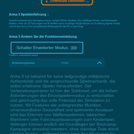
Download Gamebuff Trainer
Arma 3 Spieleinführung：
Genieße authentisches Gameplay in einer riesigen Militär-Sandbox. Mit vielfältigen Einzel- und Mehrspieler-
Inhalten, mehr als 20 Fahrzeugen und 40 Waffen sowie unzähligen Möglichkeiten zur Erstellung eigener Inhalte
schickt dich Arma 3 im komplettesten Militärspiel für den PC in den Krieg.
Arma 3 Ändern Sie die Funktionseinleitung
Schalter Erweiterter Modus
Plattform unterstützen:
steam
Vorbereitungstrainer
NUM1
Arma 3 ist bekannt für seine tiefgründige militärische
Authentizität und die anspruchsvolle Spielmechanik, die
selbst erfahrene Spieler herausfordert. Der
Vorbereitungstrainer ist hier der Schlüssel, um die hohen
Anforderungen des Einzelspielermodus zu entschärfen
und gleichzeitig das volle Potenzial der Simulation zu
nutzen. Mit Features wie unbegrenzter Munition,
unverwundbarer Gesundheit und optimierter Ausdauer
wird das Erlernen von Waffensystemen, taktischen
Manövern oder Fahrzeugsteuerungen zum Kinderspiel.
Anfänger können endlich die Grundlagen der Bootcamp-
Kampagne stressfrei meistern, ohne ständige Tode durch
winzige Fehler – während Veteranen ihre Strategien für