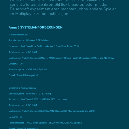
spricht alle an, die ihren Stil flexibilisieren oder mit der
Feuerkraft experimentieren möchten, ohne andere Spieler
im Multiplayer zu benachteiligen.
Arma 3 SYSTEMANFORDERUNGEN
Mindestausstattung:
Betriebssystem：Windows 7 SP1 (64bit)
Prozessor：Intel Dual-Core 2.4 GHz oder AMD Dual-Core Athlon 2.5 GHz
Arbeitsspeicher：4 GB RAM
Grafikkarte：NVIDIA GeForce 9800GT / AMD Radeon HD 5670 / Intel HD Graphics 4000 mit 512 MB VRAM
DirectX®：10
Festplattenplatz：45 GB freier Speicher
Sound：DirectX®-kompatibel
Empfohlene Konfigurationen:
Betriebssystem：Windows 7 / 8 / 10 (64bit)
Prozessor：Intel Core i5-4460 or AMD FX 4300 oder besser
Arbeitsspeicher：8 GB RAM
Grafikkarte：NVIDIA GeForce GTX 660 / AMD Radeon HD 7800 Series mit 2 GB VRAM
DirectX®：11
Festplattenplatz：70 GB freier Speicher (SSD/Hybrid HDD/SSHD Speicher)
Sound：DirectX®-kompatibel