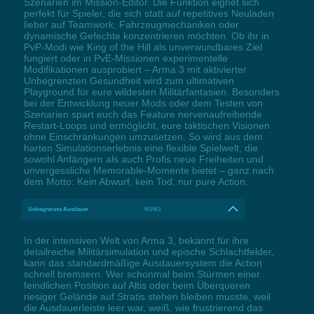
Szenarien im Mission-Editor. Die Funktion eignet sich
perfekt für Spieler, die sich statt auf repetitives Neuladen
lieber auf Teamwork, Fahrzeugmechaniken oder
dynamische Gefechte konzentrieren möchten. Ob ihr in
PvP-Modi wie King of the Hill als unverwundbares Ziel
fungiert oder in PvE-Missionen experimentelle
Modifikationen ausprobiert – Arma 3 mit aktivierter
Unbegrenzten Gesundheit wird zum ultimativen
Playground für eure wildesten Militärfantasien. Besonders
bei der Entwicklung neuer Mods oder dem Testen von
Szenarien spart euch das Feature nervenaufreibende
Restart-Loops und ermöglicht, eure taktischen Visionen
ohne Einschränkungen umzusetzen. So wird aus dem
harten Simulationserlebnis eine flexible Spielwelt, die
sowohl Anfängern als auch Profis neue Freiheiten und
unvergessliche Memorable-Momente bietet – ganz nach
dem Motto: Kein Abwurf, kein Tod, nur pure Action.
Unbegrenzte Ausdauer
NUM3
In der intensiven Welt von Arma 3, bekannt für ihre
detailreiche Militärsimulation und epische Schlachtfelder,
kann das standardmäßige Ausdauersystem die Action
schnell bremsern. Wer schonmal beim Stürmen einer
feindlichen Position auf Altis oder beim Überqueren
riesiger Gelände auf Stratis stehen bleiben musste, weil
die Ausdauerleiste leer war, weiß, wie frustrierend das