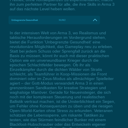
ihn zum perfekten Partner für alle, die ihre Skills in Arma 3
auf das nächste Level heben wollen.
Unbegrenzte Gesundheit
NUM2
In der intensiven Welt von Arma 3, wo Realismus und
taktische Herausforderungen im Vordergrund stehen,
bietet die Funktion 'Unbegrenzte Gesundheit' eine
revolutionäre Möglichkeit, das Gameplay neu zu erleben.
Statt bei jedem Schuss oder Sprengfall zurück an die
Basis zu müssen, könnt ihr euch mit dieser praktischen
Option wie ein unverwundbarer Krieger durch die
epischen Schlachtfelder bewegen. Ob ihr als
Einzelkämpfer durch die dichten Wälder von Stratis
schleicht, als Teamführer in Koop-Missionen die Front
dominiert oder im Zeus-Modus als allmächtiger Spielleiter
agiert – der Gott-Modus verwandelt Arma 3 in einen
grenzenlosen Sandkasten für kreative Strategien und
waghalsige Manöver. Gerade für Neueinsteiger, die sich
noch mit der komplexen Steuerung und realistischen
Ballistik vertraut machen, ist die Unsterblichkeit ein Segen,
um Fehler ohne Konsequenzen zu üben und die riesigen
Open-World-Karten ohne Stress zu erkunden. Veteranen
schätzen die Lebenssperre, um riskante Taktiken zu
testen, wie das Stürmen feindlicher Bunker mit einem
Blackfoot-Hubschrauber oder das Entwickeln eigener