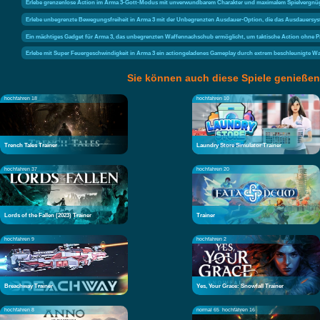
Erlebe grenzenlose Action im Arma 3-Gott-Modus mit unverwundbarem Charakter und maximalem Spielvergnü
Erlebe unbegrenzte Bewegungsfreiheit in Arma 3 mit der Unbegrenzten Ausdauer-Option, die das Ausdauersyst
Ein mächtiges Gadget für Arma 3, das unbegrenzten Waffennachschub ermöglicht, um taktische Action ohne Pa
Erlebe mit Super Feuergeschwindigkeit in Arma 3 ein actiongeladenes Gameplay durch extrem beschleunigte 
Sie können auch diese Spiele genießen
hochfahren 18
hochfahren 10
Trench Tales Trainer
Laundry Store Simulator Trainer
hochfahren 37
hochfahren 20
Lords of the Fallen (2023) Trainer
Trainer
hochfahren 9
hochfahren 2
Breachway Trainer
Yes, Your Grace: Snowfall Trainer
hochfahren 8
normal 65
hochfahren 16