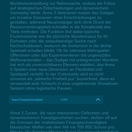
Munitionsverwaltung zur Nebensache, sodass die Fokus
auf strategischen Entscheidungen und dynamischem
Gameplay bleibt. Arma 3-Veteranen nutzen das Gadget,
um kreative Szenarien ohne Einschränkungen zu
gestalten, während Neueinsteiger sich ohne Druck der
Ressourcenknappheit schneller in die Komplexität des
Titels einfinden. Die Funktion löst dabei typische
Frustmomente wie die plötzliche Munitionsaus für KI-
Einheiten oder die zeitaufwendige Suche nach
Nachschubkisten, wodurch die Immersion in die dichte
Spielwelt erhalten bleibt. Ob für intensive Mehrspieler-
Offensiven oder das Experimentieren mit ungenutzten
Waffenarsenalen – das Gadget mit unbegrenzter Munition
hat sich als unverzichtbares Element etabliert, das Arma
3-Spielen eine neue Dimension an Flexibilität und
Spielspaß verleiht. In der Community wird es nicht
umsonst als „taktische Freiheit pur“ bezeichnet, denn es
verwandelt jede Schlacht in eine ungebremste Showdown-
Session ohne logistische Pausen.
Super Feuergeschwindigkeit
NUM6
Arma 3 Zocker, die nach intensiveren Gefechten und
dynamischerem Kampfgeschehen suchen, stoßen oft auf
die Grenzen der realistischen Feuergeschwindigkeit
klassischer Waffen wie dem M4 mit 700-950 Schuss pro
Minute. Die Spielmodifikation Super Feuergeschwindigkeit