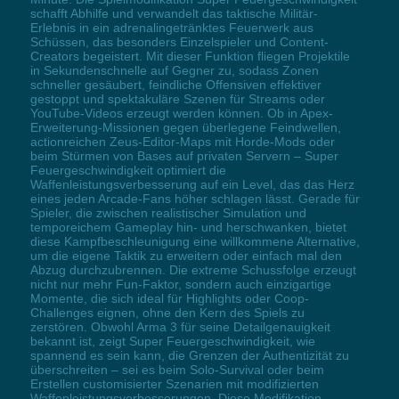
schafft Abhilfe und verwandelt das taktische Militär-
Erlebnis in ein adrenalingetränktes Feuerwerk aus
Schüssen, das besonders Einzelspieler und Content-
Creators begeistert. Mit dieser Funktion fliegen Projektile
in Sekundenschnelle auf Gegner zu, sodass Zonen
schneller gesäubert, feindliche Offensiven effektiver
gestoppt und spektakuläre Szenen für Streams oder
YouTube-Videos erzeugt werden können. Ob in Apex-
Erweiterung-Missionen gegen überlegene Feindwellen,
actionreichen Zeus-Editor-Maps mit Horde-Mods oder
beim Stürmen von Bases auf privaten Servern – Super
Feuergeschwindigkeit optimiert die
Waffenleistungsverbesserung auf ein Level, das das Herz
eines jeden Arcade-Fans höher schlagen lässt. Gerade für
Spieler, die zwischen realistischer Simulation und
temporeichem Gameplay hin- und herschwanken, bietet
diese Kampfbeschleunigung eine willkommene Alternative,
um die eigene Taktik zu erweitern oder einfach mal den
Abzug durchzubrennen. Die extreme Schussfolge erzeugt
nicht nur mehr Fun-Faktor, sondern auch einzigartige
Momente, die sich ideal für Highlights oder Coop-
Challenges eignen, ohne den Kern des Spiels zu
zerstören. Obwohl Arma 3 für seine Detailgenauigkeit
bekannt ist, zeigt Super Feuergeschwindigkeit, wie
spannend es sein kann, die Grenzen der Authentizität zu
überschreiten – sei es beim Solo-Survival oder beim
Erstellen customisierter Szenarien mit modifizierten
Waffenleistungsverbesserungen. Diese Modifikation