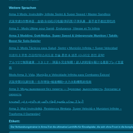
Weitere Sprachen
Arma 3 Mods: Invincibility, Infinite Sprint & Super Speed | Master Sandbox
武装突袭3作弊神器：血锁/永动机/闪电腿/弹药匣/子弹风暴，新手老手都丝滑吃鸡
Arma 3 : Mods Ultime pour Santé, Endurance, Vitesse et Tir Infinis
Arma 3 Modding: Gott-Modus, Super Speed & Unbegrenzte Munition | Taktik-
Boost für Solo-Spieler
Arma 3: Mods Tácticos para Salud, Sprint y Munición Infinita + Super Velocidad
아르마 3 무한 건강/탄약/스피드로 전술 훈련 & 생존 시나리오 완전 공략!
アルマ3で無限健康・スタミナ・弾薬を完全制覇！超人的戦場を駆ける最新プレイ支援
術
Mods Arma 3: Vida, Munição e Velocidade Infinita para Combates Épicos!
武裝突襲3玩家狂歡！生存增強+極速機動+火力永動機戰術指南
Arma 3: Моды выживания без лимита — Здоровье, выносливость, боезапас и
скорость
أرما 3: مودات ملحمية للبقاء والسرعة والذخيرة غير المحدودة!
Arma 3: Mod Invincibilità, Resistenza Illimitata, Super Velocità e Munizioni Infinite –
Trasforma il Gameplay!
Etikett:
Der Vorbereitungstrainer in Arma 3 ist die ultimative Lernhilfe für Einzelspieler, die sich ohne Frust in die kom