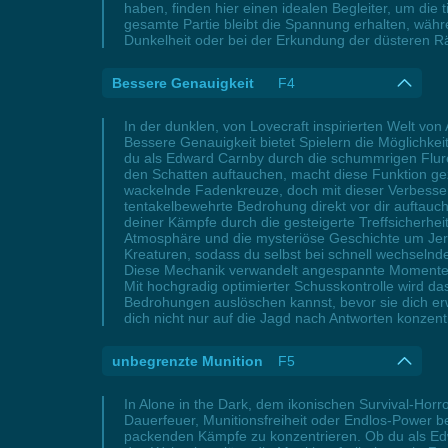
haben, finden hier einen idealen Begleiter, um di
gesamte Partie bleibt die Spannung erhalten, währ
Dunkelheit oder bei der Erkundung der düsteren R
Bessere Genauigkeit
F4
In der dunklen, von Lovecraft inspirierten Welt v
Bessere Genauigkeit bietet Spielern die Möglichkeit
du als Edward Carnby durch die schummrigen Flure
den Schatten auftauchen, macht diese Funktion gez
wackelnde Fadenkreuze, doch mit dieser Verbesseru
tentakelbewehrte Bedrohung direkt vor dir auftaucht
deiner Kämpfe durch die gesteigerte Treffsicherhei
Atmosphäre und die mysteriöse Geschichte um Je
Kreaturen, sodass du selbst bei schnell wechseln
Diese Mechanik verwandelt angespannte Momente in 
Mit hochgradig optimierter Schusskontrolle wird d
Bedrohungen auslöschen kannst, bevor sie dich erw
dich nicht nur auf die Jagd nach Antworten konzent
unbegrenzte Munition
F5
In Alone in the Dark, dem ikonischen Survival-Horr
Dauerfeuer, Munitionsfreiheit oder Endlos-Power bek
packenden Kämpfe zu konzentrieren. Ob du als Ed