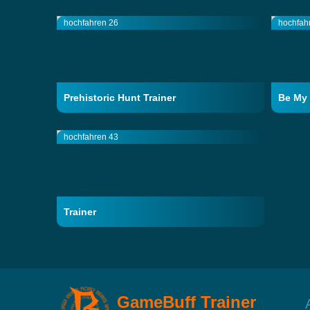
hochfahren 26
hochfah
Prehistoric Hunt Trainer
Be My 
hochfahren 43
Trainer
GameBuff Trainer