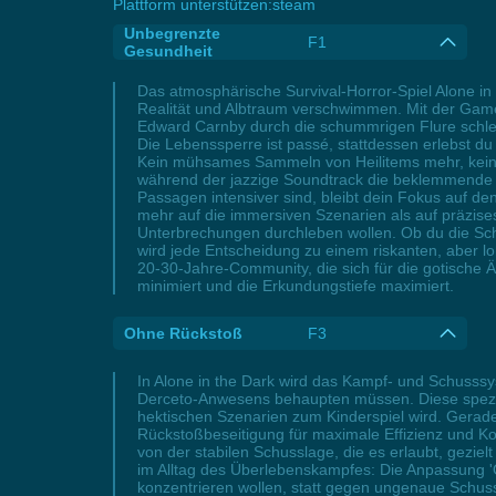
Plattform unterstützen:
steam
Unbegrenzte
F1
Gesundheit
Das atmosphärische Survival-Horror-Spiel Alone in
Realität und Albtraum verschwimmen. Mit der Game
Edward Carnby durch die schummrigen Flure schleic
Die Lebenssperre ist passé, stattdessen erlebst du e
Kein mühsames Sammeln von Heilitems mehr, keine n
während der jazzige Soundtrack die beklemmende S
Passagen intensiver sind, bleibt dein Fokus auf d
mehr auf die immersiven Szenarien als auf präzis
Unterbrechungen durchleben wollen. Ob du die Schr
wird jede Entscheidung zu einem riskanten, aber l
20-30-Jahre-Community, die sich für die gotische Ä
minimiert und die Erkundungstiefe maximiert.
Ohne Rückstoß
F3
In Alone in the Dark wird das Kampf- und Schusssy
Derceto-Anwesens behaupten müssen. Diese spezie
hektischen Szenarien zum Kinderspiel wird. Gerade 
Rückstoßbeseitigung für maximale Effizienz und Kon
von der stabilen Schusslage, die es erlaubt, gezi
im Alltag des Überlebenskampfes: Die Anpassung 'O
konzentrieren wollen, statt gegen ungenaue Schus