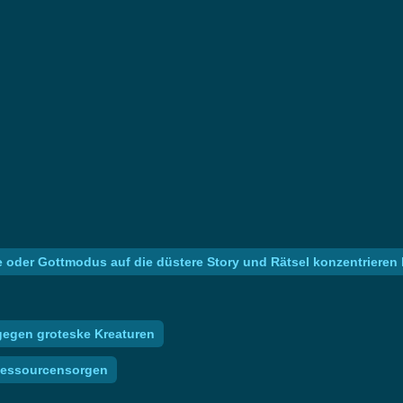
re oder Gottmodus auf die düstere Story und Rätsel konzentriere
 gegen groteske Kreaturen
 Ressourcensorgen