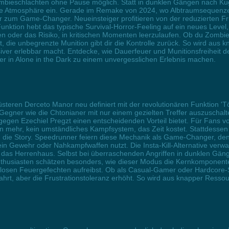
Zombieschlachten ohne Pause möglich. Statt in dunklen Gängen nach Ku
t’sche Atmosphäre ein. Gerade im Remake von 2024, wo Albtraumsequenz
r zum Game-Changer. Neueinsteiger profitieren von der reduzierten Fr
nktion hebt das typische Survival-Horror-Feeling auf ein neues Level,
en oder das Risiko, in kritischen Momenten leerzulaufen. Ob du Zombi
ie unbegrenzte Munition gibt dir die Kontrolle zurück. So wird aus 
siver erlebbar macht. Entdecke, wie Dauerfeuer und Munitionsfreiheit 
r in Alone in the Dark zu einem unvergesslichen Erlebnis machen.
üsteren Derceto Manor neu definiert mit der revolutionären Funktion '
Gegner wie die Chtonianer mit nur einem gezielten Treffer auszuschal
gegen Ezechiel Pregzt einen entscheidenden Vorteil bietet. Für Fans v
 mehr, kein umständliches Kampfsystem, das Zeit kostet. Stattdessen 
 die Story. Speedrunner feiern diese Mechanik als Game-Changer, denn
n Gewehr oder Nahkampfwaffen nutzt. Die Insta-Kill-Alternative verwand
h das Herrenhaus. Selbst bei überraschenden Angriffen in dunklen Gän
Enthusiasten schätzen besonders, wie dieser Modus die Kernkomponent
dlosen Feuergefechten aufreibst. Ob als Casual-Gamer oder Hardcore-
rt, aber die Frustrationstoleranz erhöht. So wird aus knapper Ressou