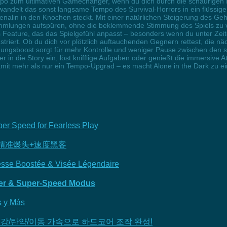
mpo zum ultimativen Gamechanger, wenn du dich durch die schaurigen
delt das sonst langsame Tempo des Survival-Horrors in ein flüssigere
alin in den Knochen steckt. Mit einer natürlichen Steigerung des Geh
lungen aufspüren, ohne die beklemmende Stimmung des Spiels zu verl
res Feature, das das Spielgefühl anpasst – besonders wenn du unter Ze
striert. Ob du dich vor plötzlich auftauchenden Gegnern rettest, die n
gungsboost sorgt für mehr Kontrolle und weniger Pause zwischen den 
fer in die Story ein, löst knifflige Aufgaben oder genießt die immersi
mit mehr als nur ein Tempo-Upgrad – es macht Alone in the Dark zu 
er Speed for Fearless Play
精准爆头+速度黑客
tesse Boostée & Visée Légendaire
uer & Super-Speed Modus
s y Más
 무한 건강/탄약/이동 가속으로 하드코어 조작 완성!