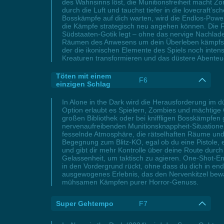
des Wahnsinns löst, die Munitionsfreiheit macht 
durch die Luft und tauchst tiefer in die lovecraf
Bosskämpfe auf dich warten, wird die Endlos-Powe
die Kämpfe strategisch neu angehen können. Die Fu
Südstaaten-Gotik legt – ohne das nervige Nachlad
Räumen des Anwesens um dein Überleben kämpfst, d
der die ikonischen Elemente des Spiels noch inten
Kreaturen transformieren und das düstere Abenteue
Töten mit einem
F6
einzigen Schlag
In Alone in the Dark wird die Herausforderung im d
Option erlaubt es Spielern, Zombies und mächtige 
großen Bibliothek oder bei kniffligen Bosskämpfen 
nervenaufreibenden Munitionsknappheit-Situationen
fesselnde Atmosphäre, die rätselhaften Räume und
Begegnung zum Blitz-KO, egal ob du eine Pistole, ei
und gibt dir mehr Kontrolle über deine Route durc
Gelassenheit, um taktisch zu agieren. One-Shot-
in den Vordergrund rückt, ohne dass du dich in en
ausgewogenes Erlebnis, das den Nervenkitzel bewah
mühsamen Kämpfen purer Horror-Genuss.
Super Gehtempo
F7