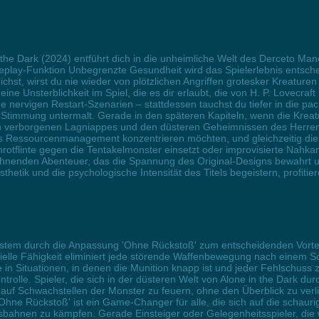
 the Dark (2024) entführt dich in die unheimliche Welt des Derceto M
play-Funktion Unbegrenzte Gesundheit wird das Spielerlebnis entsche
hst, wirst du nie wieder von plötzlichen Angriffen grotesker Kreature
ine Unsterblichkeit im Spiel, die es dir erlaubt, die von H. P. Lovecraf
ervigen Restart-Szenarien – stattdessen tauchst du tiefer in die pack
timmung untermalt. Gerade in den späteren Kapiteln, wenn die Kreatu
en verborgenen Lagniappes und den düsteren Geheimnissen des Herrenhau
es Ressourcenmanagement konzentrieren möchten, und gleichzeitig di
otflinte gegen die Tentakelmonster einsetzt oder improvisierte Nahka
ohnenden Abenteuer, das die Spannung des Original-Designs bewahrt und
sthetik und die psychologische Intensität des Titels begeistern, profit
stem durch die Anpassung 'Ohne Rückstoß' zum entscheidenden Vorteil f
lle Fähigkeit eliminiert jede störende Waffenbewegung nach einem S
in Situationen, in denen die Munition knapp ist und jeder Fehlschuss 
trolle. Spieler, die sich in der düsteren Welt von Alone in the Dark du
elt auf Schwachstellen der Monster zu feuern, ohne den Überblick zu v
hne Rückstoß' ist ein Game-Changer für alle, die sich auf die schaur
sbahnen zu kämpfen. Gerade Einsteiger oder Gelegenheitsspieler, die