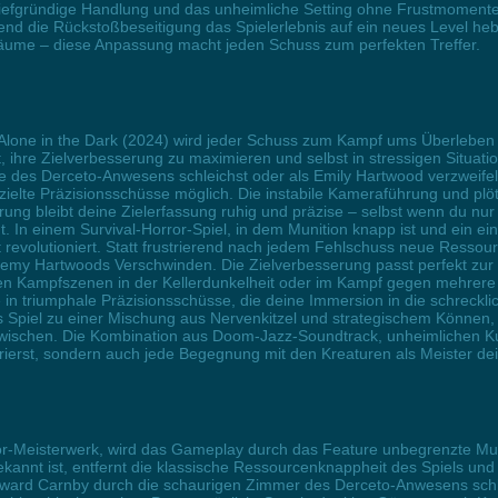
e tiefgründige Handlung und das unheimliche Setting ohne Frustmomente
end die Rückstoßbeseitigung das Spielerlebnis auf ein neues Level heb
äume – diese Anpassung macht jeden Schuss zum perfekten Treffer.
on Alone in the Dark (2024) wird jeder Schuss zum Kampf ums Überleben
, ihre Zielverbesserung zu maximieren und selbst in stressigen Situati
 des Derceto-Anwesens schleichst oder als Emily Hartwood verzweifelt
ielte Präzisionsschüsse möglich. Die instabile Kameraführung und plöt
ng bleibt deine Zielerfassung ruhig und präzise – selbst wenn du nur
. In einem Survival-Horror-Spiel, in dem Munition knapp ist und ein ein
t revolutioniert. Statt frustrierend nach jedem Fehlschuss neue Ressour
remy Hartwoods Verschwinden. Die Zielverbesserung passt perfekt z
den Kampfszenen in der Kellerdunkelheit oder im Kampf gegen mehrere
triumphale Präzisionsschüsse, die deine Immersion in die schrecklich
as Spiel zu einer Mischung aus Nervenkitzel und strategischem Können,
ischen. Die Kombination aus Doom-Jazz-Soundtrack, unheimlichen Kulis
rierst, sondern auch jede Begegnung mit den Kreaturen als Meister dei
or-Meisterwerk, wird das Gameplay durch das Feature unbegrenzte Munit
annt ist, entfernt die klassische Ressourcenknappheit des Spiels und e
ward Carnby durch die schaurigen Zimmer des Derceto-Anwesens schle