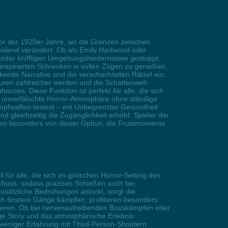
anor der 1920er Jahre, wo die Grenzen zwischen
idend verändert: Ob als Emily Hartwood oder
n oder kniffligen Umgebungshindernissen gestoppt.
t inspirierten Schrecken in vollen Zügen zu genießen.
ende Narrative und die verschachtelten Rätsel ein,
ren zahlreicher werden und die Schattenwelt-
ses. Diese Funktion ist perfekt für alle, die sich
e unverfälschte Horror-Atmosphäre ohne ständige
mpfwaffen testest – mit Unbegrenzter Gesundheit
 gleichzeitig die Zugänglichkeit erhöht. Spieler der
ieren besonders von dieser Option, die Frustmomente
ür alle, die sich im gotischen Horror-Setting des
chuss, sodass präzises Schießen auch bei
zusätzliche Bedrohungen anlockt, sorgt die
rch finstere Gänge kämpfen, profitieren besonders
erlieren. Ob bei nervenaufreibenden Bosskämpfen oder
ige Story und das atmosphärische Erlebnis
 weniger Erfahrung mit Third-Person-Shootern