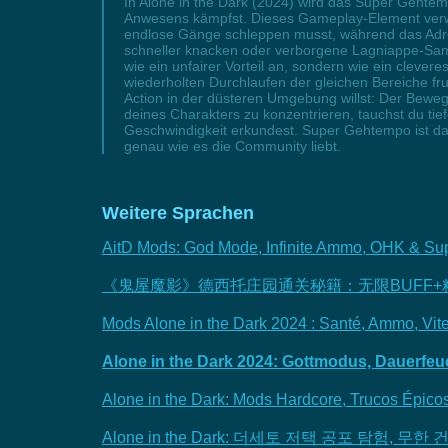
In Alone in the Dark (2024) wird das Super Gehte
Anwesens kämpfst. Dieses Gameplay-Element verwan
endlose Gänge schleppen musst, während das Adren
schneller knacken oder verborgene Lagniappe-Samm
wie ein unfairer Vorteil an, sondern wie ein cleve
wiederholten Durchlaufen der gleichen Bereiche fru
Action in der düsteren Umgebung willst: Der Bewe
deines Charakters zu konzentrieren, tauchst du tie
Geschwindigkeit erkundest. Super Gehtempo ist da
genau wie es die Community liebt.
Weitere Sprachen
AitD Mods: God Mode, Infinite Ammo, OHK & Sup
《鬼屋魔影》德西托庄园通关秘籍：无限BUFF+
Mods Alone in the Dark 2024 : Santé, Ammo, Vi
Alone in the Dark 2024: Gottmodus, Dauerfe
Alone in the Dark: Mods Hardcore, Trucos Épico
Alone in the Dark: 더세토 저택 공포 탐험,