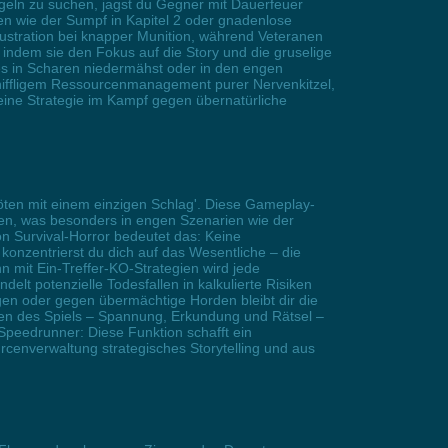
geln zu suchen, jagst du Gegner mit Dauerfeuer
en wie der Sumpf in Kapitel 2 oder gnadenlose
ustration bei knapper Munition, während Veteranen
 indem sie den Fokus auf die Story und die gruselige
es in Scharen niedermähst oder in den engen
kniffligem Ressourcenmanagement purer Nervenkitzel,
deine Strategie im Kampf gegen übernatürliche
Töten mit einem einzigen Schlag'. Diese Gameplay-
ten, was besonders in engen Szenarien wie der
on Survival-Horror bedeutet das: Keine
konzentrierst du dich auf das Wesentliche – die
 mit Ein-Treffer-KO-Strategien wird jede
elt potenzielle Todesfallen in kalkulierte Risiken
gen oder gegen übermächtige Horden bleibt dir die
en des Spiels – Spannung, Erkundung und Rätsel –
Speedrunner: Diese Funktion schafft ein
rcenverwaltung strategisches Storytelling und aus