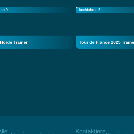
ren 9
hochfahren 5
Horde Trainer
Tour de France 2025 Traine
Alle
Kontaktiere