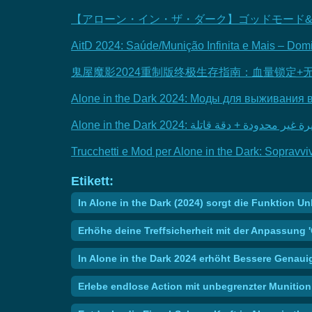
【アローン・イン・ザ・ダーク】ゴッドモード
AitD 2024: Saúde/Munição Infinita e Mais – Domi
鬼屋魔影2024重制版终极生存指南：血量锁定+
Alone in the Dark 2024: Моды для выживания 
Trucchetti e Mod per Alone in the Dark: Sopravvivi
Etikett:
In Alone in the Dark (2024) sorgt die Funktion 
Erhöhe deine Treffsicherheit mit der Anpassung 
In Alone in the Dark 2024 erhöht Bessere Genauig
Erlebe endlose Action mit unbegrenzter Munitio