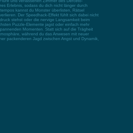
 Flure und verlassenen Zimmer des Derceto-
s Erlebnis, sodass du dich nicht länger durch
tempos kannst du Monster überlisten, Rätsel
ieren. Der Speedhack-Effekt fühlt sich dabei nicht
itdruck stehst oder die nervige Langsamkeit beim
ächsten Puzzle-Elemente jagst oder einfach mehr
spannenden Momenten. Statt sich auf die Trägheit
ve Atmosphäre, während du das Anwesen mit neuer
einer packenderen Jagd zwischen Angst und Dynamik,