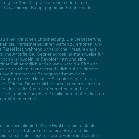
 zu genießen. Mit präzisem Zielen durch die
t. Ob alleine im Kampf gegen die Kreaturen der
 zu einer kritischen Entscheidung. Die Verbesserung
onen die Treffsicherheit ihrer Waffen zu erhöhen. Ob
 Rätsel löst, während unheimliche Kreaturen aus
zliche Angriffe der Gegner sorgen normalerweise für
 noch drei Kugeln im Revolver hast und eine
ziger Fehler tödlich enden kann, wird die Effizienz
cen zu suchen, fokussierst du dich auf die düstere
ur unvorhersehbaren Bewegungsdynamik der
 Gegner gleichzeitig keine Sekunde zögern musst.
e Welt von Derceto nicht stören, sondern vertiefen.
 bei der du die Kontrolle übernehmen und die
sen und der präzisen Zielhilfe sorgt dafür, dass du
ner Waffen erlebst.
ion revolutioniert. Diese Funktion, die auch als
rlaubt dir, dich auf die düstere Story und die
ichst oder als Emily Hartwood Rätsel im Schatten