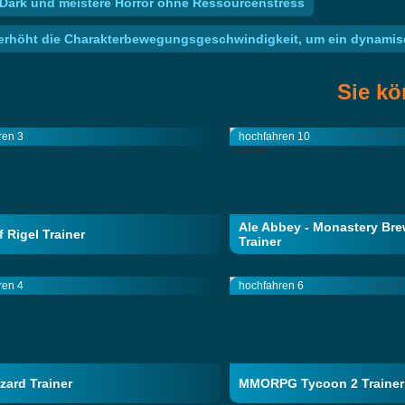
e Dark und meistere Horror ohne Ressourcenstress
 erhöht die Charakterbewegungsgeschwindigkeit, um ein dynamisc
Sie kö
ren 3
hochfahren 10
Ale Abbey - Monastery Br
f Rigel Trainer
Trainer
ren 4
hochfahren 6
izard Trainer
MMORPG Tycoon 2 Trainer