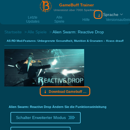
GameBuff Trainer
Unterstützt über 7000 Spieltrainer
Sprache
Download Gamebu
Letzte
Alle
Hilfe
Versionsaufze
Updates
Spiele
Startseite
Alle Spiele
Alien Swarm: Reactive Drop
AS:RD Mod-Features: Unbegrenzte Gesundheit, Munition & Granaten – Krass drauf!
Download Gamebuff Trainer
Alien Swarm: Reactive Drop Ändern Sie die Funktionseinleitung
Schalter Erweiterter Modus