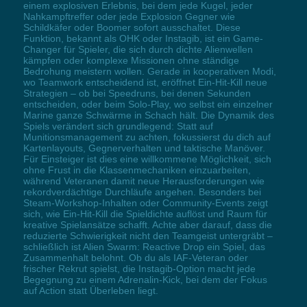
einem explosiven Erlebnis, bei dem jede Kugel, jeder
Nahkampftreffer oder jede Explosion Gegner wie
Schildkäfer oder Boomer sofort ausschaltet. Diese
Funktion, bekannt als OHK oder Instagib, ist ein Game-
Changer für Spieler, die sich durch dichte Alienwellen
kämpfen oder komplexe Missionen ohne ständige
Bedrohung meistern wollen. Gerade in kooperativen Modi,
wo Teamwork entscheidend ist, eröffnet Ein-Hit-Kill neue
Strategien – ob bei Speedruns, bei denen Sekunden
entscheiden, oder beim Solo-Play, wo selbst ein einzelner
Marine ganze Schwärme in Schach hält. Die Dynamik des
Spiels verändert sich grundlegend: Statt auf
Munitionsmanagement zu achten, fokussierst du dich auf
Kartenlayouts, Gegnerverhalten und taktische Manöver.
Für Einsteiger ist dies eine willkommene Möglichkeit, sich
ohne Frust in die Klassenmechaniken einzuarbeiten,
während Veteranen damit neue Herausforderungen wie
rekordverdächtige Durchläufe angehen. Besonders bei
Steam-Workshop-Inhalten oder Community-Events zeigt
sich, wie Ein-Hit-Kill die Spieldichte auflöst und Raum für
kreative Spielansätze schafft. Achte aber darauf, dass die
reduzierte Schwierigkeit nicht den Teamgeist untergräbt –
schließlich ist Alien Swarm: Reactive Drop ein Spiel, das
Zusammenhalt belohnt. Ob du als IAF-Veteran oder
frischer Rekrut spielst, die Instagib-Option macht jede
Begegnung zu einem Adrenalin-Kick, bei dem der Fokus
auf Action statt Überleben liegt.