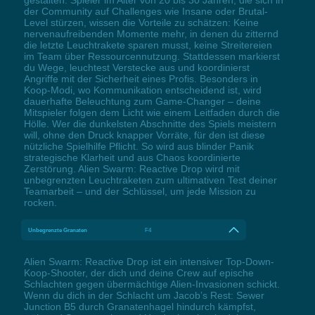
der Community auf Challenges wie Insane oder Brutal-
Level stürzen, wissen die Vorteile zu schätzen: Keine
nervenaufreibenden Momente mehr, in denen du zitternd
die letzte Leuchtrakete sparen musst, keine Streitereien
im Team über Ressourcennutzung. Stattdessen markierst
du Wege, leuchtest Verstecke aus und koordinierst
Angriffe mit der Sicherheit eines Profis. Besonders in
Koop-Modi, wo Kommunikation entscheidend ist, wird
dauerhafte Beleuchtung zum Game-Changer – deine
Mitspieler folgen dem Licht wie einem Leitfaden durch die
Hölle. Wer die dunkelsten Abschnitte des Spiels meistern
will, ohne den Druck knapper Vorräte, für den ist diese
nützliche Spielhilfe Pflicht. So wird aus blinder Panik
strategische Klarheit und aus Chaos koordinierte
Zerstörung. Alien Swarm: Reactive Drop wird mit
unbegrenzten Leuchtraketen zum ultimativen Test deiner
Teamarbeit – und der Schlüssel, um jede Mission zu
rocken.
Unbegrenzte Granaten
F4
Alien Swarm: Reactive Drop ist ein intensiver Top-Down-
Koop-Shooter, der dich und deine Crew auf epische
Schlachten gegen übermächtige Alien-Invasionen schickt.
Wenn du dich in der Schlacht um Jacob’s Rest: Sewer
Junction B5 durch Granatenhagel hindurch kämpfst,