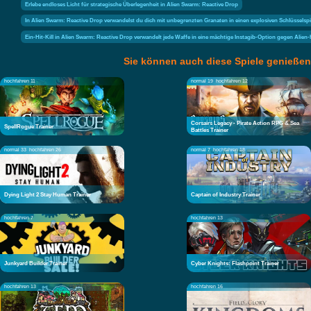
Erlebe endloses Licht für strategische Überlegenheit in Alien Swarm: Reactive Drop
In Alien Swarm: Reactive Drop verwandelst du dich mit unbegrenzten Granaten in einen explosiven Schlüsselspi
Ein-Hit-Kill in Alien Swarm: Reactive Drop verwandelt jede Waffe in eine mächtige Instagib-Option gegen Alien
Sie können auch diese Spiele genießen
hochfahren 11
normal 19
hochfahren 12
Corsairs Legacy - Pirate Action RPG & Sea
SpellRogue Trainer
Battles Trainer
normal 33
hochfahren 26
normal 7
hochfahren 18
Dying Light 2 Stay Human Trainer
Captain of Industry Trainer
hochfahren 7
hochfahren 13
Junkyard Builder Trainer
Cyber Knights: Flashpoint Trainer
hochfahren 13
hochfahren 16