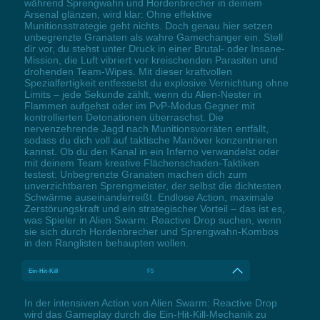
während Sprengwahn und Hordenbrecher in deinem
Arsenal glänzen, wird klar: Ohne effektive
Munitionsstrategie geht nichts. Doch genau hier setzen
unbegrenzte Granaten als wahre Gamechanger ein. Stell
dir vor, du stehst unter Druck in einer Brutal- oder Insane-
Mission, die Luft vibriert vor kreischenden Parasiten und
drohenden Team-Wipes. Mit dieser kraftvollen
Spezialfertigkeit entfesselst du explosive Vernichtung ohne
Limits – jede Sekunde zählt, wenn du Alien-Nester in
Flammen aufgehst oder im PvP-Modus Gegner mit
kontrollierten Detonationen überraschst. Die
nervenzehrende Jagd nach Munitionsvorräten entfällt,
sodass du dich voll auf taktische Manöver konzentrieren
kannst. Ob du den Kanal in ein Inferno verwandelst oder
mit deinem Team kreative Flächenschaden-Taktiken
testest: Unbegrenzte Granaten machen dich zum
unverzichtbaren Sprengmeister, der selbst die dichtesten
Schwärme auseinanderreißt. Endlose Action, maximale
Zerstörungskraft und ein strategischer Vorteil – das ist es,
was Spieler in Alien Swarm: Reactive Drop suchen, wenn
sie sich durch Hordenbrecher und Sprengwahn-Kombos
in den Ranglisten behaupten wollen.
Ein-Hit-Kill
F5
In der intensiven Action von Alien Swarm: Reactive Drop
wird das Gameplay durch die Ein-Hit-Kill-Mechanik zu