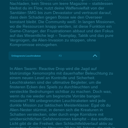
Nachladen, kein Stress um leere Magazine – stattdessen
bleibst du im Flow, nutzt deine Waffenvielfalt von der
Sanitäter-SMG bis zum Devastator und vertraust darauf,
dass dein Schaden gegen Bosse wie den Overseer
konstant bleibt. Die Community weiß: In langen Missionen,
wo die Ressourcen knapp werden, ist diese Funktion ein
Game-Changer, der Frustrationen abbaut und den Fokus
auf das Wesentliche legt – Teamplay, Taktik und das pure
Vergnügen, die Alien-Invasion zu stoppen, ohne
Kompromisse einzugehen.
Unbegrenzte Leuchtraketen
F3
In Alien Swarm: Reactive Drop wird die Jagd auf
blutrünstige Xenomorphs mit dauerhafter Beleuchtung zu
einem neuen Level an Kontrolle und Sicherheit.
Leuchtraketen sind der ultimative Begleiter, um die
finsteren Ecken des Spiels zu durchleuchten und
versteckte Bedrohungen sichtbar zu machen. Doch was,
wenn du nie wieder um begrenzte Vorräte bangen
müsstest? Mit unbegrenzten Leuchtraketen wird jede
dunkle Mission zur taktischen Meisterklasse: Egal ob du
Alien-Nester stürmst, in denen sich die Kreaturen in
Schatten verstecken, oder durch enge Korridore mit
unübersichtlichen Gefahrenzonen kämpfst – das endlose
Licht gibt dir die Freiheit, den Schlachtfeldverlauf aktiv zu
gestalten. Spieler im Alter von 20 bis 30 Jahren, die sich in