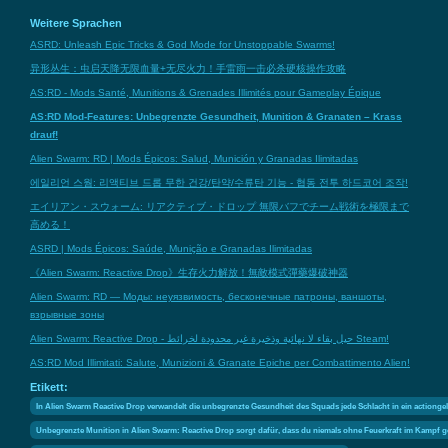
Weitere Sprachen
ASRD: Unleash Epic Tricks & God Mode for Unstoppable Swarms!
异形丛生：虫启天降无限血量+无尽火力！手雷雨一击必杀硬核操作攻略
AS:RD - Mods Santé, Munitions & Grenades Illimités pour Gameplay Épique
AS:RD Mod-Features: Unbegrenzte Gesundheit, Munition & Granaten – Krass
drauf!
Alien Swarm: RD | Mods Épicos: Salud, Munición y Granadas Ilimitadas
에일리언 스웜: 리액티브 드롭 무한 건강/탄약/수류탄 기능 - 협동 전투 하드코어 조작!
エイリアン・スウォーム: リアクティブ・ドロップ 無限バフでチーム戦術を極限まで
高める！
ASRD | Mods Épicos: Saúde, Munição e Granadas Ilimitadas
《Alien Swarm: Reactive Drop》生存火力解放！無敵模式彈藥爆破神器
Alien Swarm: RD — Моды: неуязвимость, бесконечные патроны, ваншоты,
взрывные зоны
Alien Swarm: Reactive Drop - حيل بقاء لا نهائية وذخيرة غير محدودة لخرائط Steam!
AS:RD Mod Illimitati: Salute, Munizioni & Granate Epiche per Combattimento Alien!
Etikett:
In Alien Swarm Reactive Drop verwandelt die unbegrenzte Gesundheit des Squads jede Schlacht in ein action
Unbegrenzte Munition in Alien Swarm: Reactive Drop sorgt dafür, dass du niemals ohne Feuerkraft im Kampf g