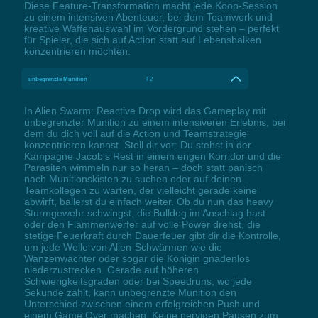
Diese Feature-Transformation macht jede Koop-Session
zu einem intensiven Abenteuer, bei dem Teamwork und
kreative Waffenauswahl im Vordergrund stehen – perfekt
für Spieler, die sich auf Action statt auf Lebensbalken
konzentrieren möchten.
unbegrenzte Munition
F2
In Alien Swarm: Reactive Drop wird das Gameplay mit
unbegrenzter Munition zu einem intensiveren Erlebnis, bei
dem du dich voll auf die Action und Teamstrategie
konzentrieren kannst. Stell dir vor: Du stehst in der
Kampagne Jacob’s Rest in einem engen Korridor und die
Parasiten wimmeln nur so heran – doch statt panisch
nach Munitionskisten zu suchen oder auf deinen
Teamkollegen zu warten, der vielleicht gerade keine
abwirft, ballerst du einfach weiter. Ob du nun das heavy
Sturmgewehr schwingst, die Bulldog im Anschlag hast
oder den Flammenwerfer auf volle Power drehst, die
stetige Feuerkraft durch Dauerfeuer gibt dir die Kontrolle,
um jede Welle von Alien-Schwärmen wie die
Wanzenwächter oder sogar die Königin gnadenlos
niederzustrecken. Gerade auf höheren
Schwierigkeitsgraden oder bei Speedruns, wo jede
Sekunde zählt, kann unbegrenzte Munition den
Unterschied zwischen einem erfolgreichen Push und
einem Game Over machen. Keine nervigen Pausen zum