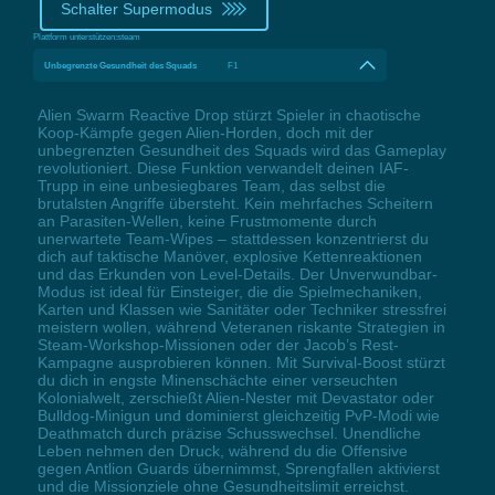
Schalter Supermodus
Plattform unterstützen:
steam
Unbegrenzte Gesundheit des Squads
F1
Alien Swarm Reactive Drop stürzt Spieler in chaotische
Koop-Kämpfe gegen Alien-Horden, doch mit der
unbegrenzten Gesundheit des Squads wird das Gameplay
revolutioniert. Diese Funktion verwandelt deinen IAF-
Trupp in eine unbesiegbares Team, das selbst die
brutalsten Angriffe übersteht. Kein mehrfaches Scheitern
an Parasiten-Wellen, keine Frustmomente durch
unerwartete Team-Wipes – stattdessen konzentrierst du
dich auf taktische Manöver, explosive Kettenreaktionen
und das Erkunden von Level-Details. Der Unverwundbar-
Modus ist ideal für Einsteiger, die die Spielmechaniken,
Karten und Klassen wie Sanitäter oder Techniker stressfrei
meistern wollen, während Veteranen riskante Strategien in
Steam-Workshop-Missionen oder der Jacob’s Rest-
Kampagne ausprobieren können. Mit Survival-Boost stürzt
du dich in engste Minenschächte einer verseuchten
Kolonialwelt, zerschießt Alien-Nester mit Devastator oder
Bulldog-Minigun und dominierst gleichzeitig PvP-Modi wie
Deathmatch durch präzise Schusswechsel. Unendliche
Leben nehmen den Druck, während du die Offensive
gegen Antlion Guards übernimmst, Sprengfallen aktivierst
und die Missionziele ohne Gesundheitslimit erreichst.