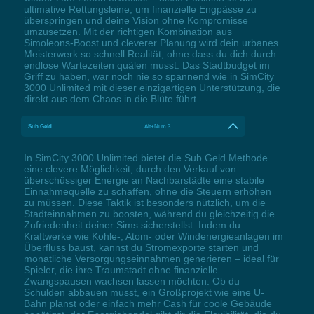
ultimative Rettungsleine, um finanzielle Engpässe zu
überspringen und deine Vision ohne Kompromisse
umzusetzen. Mit der richtigen Kombination aus
Simoleons-Boost und cleverer Planung wird dein urbanes
Meisterwerk so schnell Realität, ohne dass du dich durch
endlose Wartezeiten quälen musst. Das Stadtbudget im
Griff zu haben, war noch nie so spannend wie in SimCity
3000 Unlimited mit dieser einzigartigen Unterstützung, die
direkt aus dem Chaos in die Blüte führt.
Sub Geld
Alt+Num 3
In SimCity 3000 Unlimited bietet die Sub Geld Methode
eine clevere Möglichkeit, durch den Verkauf von
überschüssiger Energie an Nachbarstädte eine stabile
Einnahmequelle zu schaffen, ohne die Steuern erhöhen
zu müssen. Diese Taktik ist besonders nützlich, um die
Stadteinnahmen zu boosten, während du gleichzeitig die
Zufriedenheit deiner Sims sicherstellst. Indem du
Kraftwerke wie Kohle-, Atom- oder Windenergieanlagen im
Überfluss baust, kannst du Stromexporte starten und
monatliche Versorgungseinnahmen generieren – ideal für
Spieler, die ihre Traumstadt ohne finanzielle
Zwangspausen wachsen lassen möchten. Ob du
Schulden abbauen musst, ein Großprojekt wie eine U-
Bahn planst oder einfach mehr Cash für coole Gebäude