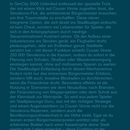
In SimCity 3000 Unlimited entfesselt der spezielle Trick,
der mit einem Klick auf Cousin Vinnie zugreifen lässt, die
Simoleons-Flut, die ambitionierte Bürgermeister brauchen,
um ihre Traumstädte zu erschaffen. Diese clever
integrierte Option, die sich direkt ins Stadtbudget einbucht,
ist kein Cheat, sondern ein Lebensretter für Spieler, die
sich in den Anfangsphasen durch niedrige
Steuereinnahmen frustriert sehen. Ob der Aufbau einer
Industriezone ins Stocken gerät, ein Flughafen droht,
pleitezugehen, oder ein Erdbeben ganze Stadtteile
zerstört hat – mit dieser Funktion schießt Cousin Vinnie
250.000 Simoleons in die Kassen, sodass du sofort in die
Planung von Schulen, Straßen oder Wasserversorgung
einsteigen kannst, ohne auf mühsames Sparen zu warten.
Die Stadtbudget-Entlastung durch diesen Mechanismus
fördert nicht nur das immersive Bürgermeister-Erlebnis,
sondern hilft auch, kreative Blockaden zu durchbrechen,
wenn die Finanzkrise droht. Besonders effektiv ist die
Nutzung in Szenarien wie dem Neuaufbau nach Bränden,
der Finanzierung von Megaprojekten oder dem Schritt aus
der Kleinstadt zur Metropole. So wird aus jedem Spieler
ein Stadtplanungs-Guru, das mit der richtigen Strategie
und einem Augenzwinkern zu Cousin Vinnie nicht nur die
Simoleons-Reserven, sondern auch die
Bevölkerungszufriedenheit in die Höhe treibt. Egal ob du
deinen ersten Bürgermeisterposten antrittst oder als
erfahrener Builder nach einer Katastrophe deine Stadt
wieder zum Leben erweckst – diese Funktion ist die