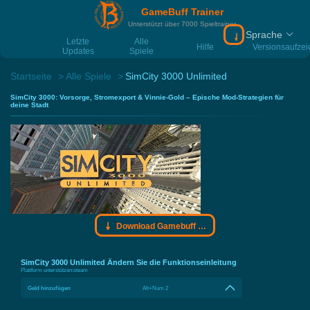
GameBuff Trainer
Unterstützt über 7000 Spieltrainer
Sprache
Download Gamebu
Letzte
Alle
Hilfe
Versionsaufze
Updates
Spiele
Startseite
Alle Spiele
SimCity 3000 Unlimited
SimCity 3000: Vorsorge, Stromexport & Vinnie-Gold – Epische Mod-Strategien für
deine Stadt
Download Gamebuff Trainer
SimCity 3000 Unlimited Ändern Sie die Funktionseinleitung
Plattform unterstützen:
steam
Geld hinzufügen
Alt+Num 2