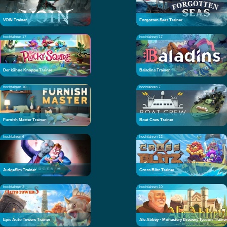
VOIN Trainer
Forgotten Seas Trainer
hochfahren 17
hochfahren 17
Der kühne Knappe Trainer
Baladins Trainer
hochfahren 10
hochfahren 7
Furnish Master Trainer
Boat Crew Trainer
hochfahren 6
hochfahren 12
JudgeSim Trainer
Cross Blitz Trainer
hochfahren 3
hochfahren 10
Epic Auto Towers Trainer
Ale Abbey - Monastery Brewery Tycoon Trainer