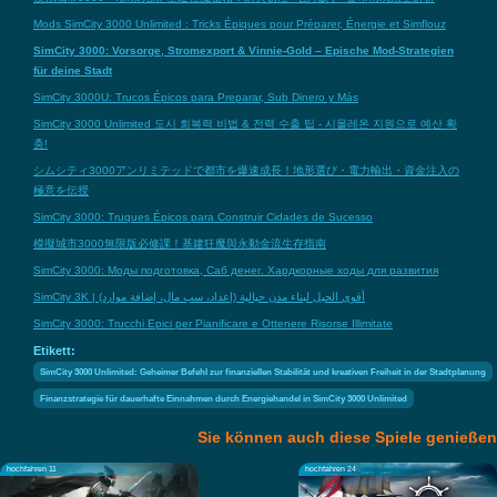
Mods SimCity 3000 Unlimited : Tricks Épiques pour Préparer, Énergie et Simflouz
SimCity 3000: Vorsorge, Stromexport & Vinnie-Gold – Epische Mod-Strategien
für deine Stadt
SimCity 3000U: Trucos Épicos para Preparar, Sub Dinero y Más
SimCity 3000 Unlimited 도시 회복력 비법 & 전력 수출 팁 - 시몰레온 지원으로 예산 확
충!
シムシティ3000アンリミテッドで都市を爆速成長！地形選び・電力輸出・資金注入の
極意を伝授
SimCity 3000: Truques Épicos para Construir Cidades de Sucesso
模擬城市3000無限版必修課！基建狂魔與永動金流生存指南
SimCity 3000: Моды подготовка, Саб денег. Хардкорные ходы для развития
SimCity 3K | أقوى الحيل لبناء مدن خيالية (إعداد، سب مال، إضافة موارد)
SimCity 3000: Trucchi Epici per Pianificare e Ottenere Risorse Illimitate
Etikett:
SimCity 3000 Unlimited: Geheimer Befehl zur finanziellen Stabilität und kreativen Freiheit in der Stadtplanung
Finanzstrategie für dauerhafte Einnahmen durch Energiehandel in SimCity 3000 Unlimited
Sie können auch diese Spiele genießen
hochfahren 11
hochfahren 24