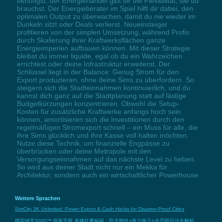
benötigst, der Energiehandel gibt dir die Flexibilität, die du
brauchst. Der Energieberater im Spiel hilft dir dabei, den
optimalen Output zu überwachen, damit du nie wieder im
Dunkeln sitzt oder Deals verlierst. Neueinsteiger
profitieren von der simplen Umsetzung, während Profis
durch Skalierung ihrer Kraftwerksflächen ganze
Energieimperien aufbauen können. Mit dieser Strategie
bleibst du immer liquide, egal ob du ein Wahrzeichen
errichtest oder deine Infrastruktur erweiterst. Der
Schlüssel liegt in der Balance: Genug Strom für den
Export produzieren, ohne deine Sims zu überfordern. So
steigern sich die Stadteinnahmen kontinuierlich, und du
kannst dich ganz auf die Stadtplanung statt auf lästige
Budgetkürzungen konzentrieren. Obwohl die Setup-
Kosten für zusätzliche Kraftwerke anfangs hoch sein
können, amortisieren sich die Investitionen durch den
regelmäßigen Stromexport schnell – ein Muss für alle, die
ihre Sims glücklich und ihre Kasse voll halten möchten.
Nutze diese Technik, um finanzielle Engpässe zu
überbrücken oder deine Metropole mit den
Versorgungseinnahmen auf das nächste Level zu heben.
So wird aus deiner Stadt nicht nur ein Mekka für
Architektur, sondern auch ein wirtschaftlicher Powerhouse.
Weitere Sprachen
SimCity 3K Unlimited: Power Export & Cash Hacks for Disaster-Proof Cities
模拟城市3000™:探索无限 基建狂魔秘籍：防灾韧性+电力贩子+金币雨玩法全解析