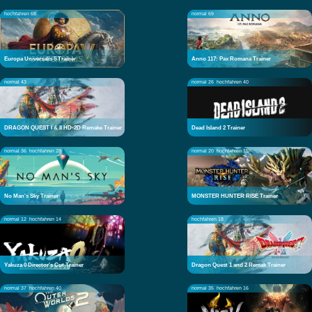
hochfahren 68
normal 69
Europa Universalis 5 Trainer
Anno 117: Pax Romana Trainer
normal 43
normal 26
hochfahren 40
DRAGON QUEST I & II HD-2D Remake Trainer
Dead Island 2 Trainer
normal 36
hochfahren 28
normal 20
hochfahren 15
No Man's Sky Trainer
MONSTER HUNTER RISE Trainer
normal 12
hochfahren 14
hochfahren 18
Yakuza 0 Director's Cut Trainer
Dragon Quest 1 and 2 Remak Trainer
normal 37
hochfahren 40
normal 35
hochfahren 16