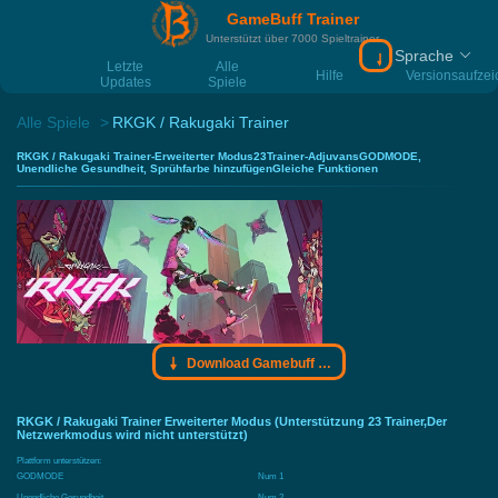
GameBuff Trainer
Unterstützt über 7000 Spieltrainer
Sprache
Download Gamebu
Letzte
Alle
Hilfe
Versionsaufze
Updates
Spiele
Alle Spiele
RKGK / Rakugaki Trainer
RKGK / Rakugaki Trainer-Erweiterter Modus23Trainer-AdjuvansGODMODE,
Unendliche Gesundheit, Sprühfarbe hinzufügenGleiche Funktionen
Download Gamebuff Trainer
RKGK / Rakugaki Trainer Erweiterter Modus (Unterstützung 23 Trainer,Der
Netzwerkmodus wird nicht unterstützt)
Plattform unterstützen:
GODMODE
Num 1
Unendliche Gesundheit
Num 2