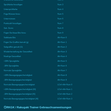
Sprühfarbe hinzufügen
Num 3
Untersprühfarbe
Num 4
Füge Münzen hinzu
Num 5
Untermünzen
Num 6
Punktzahl hinzufügen
Num 7
Sub -Score
Num 8
Fügen Sie blaue Bits hinzu
Num 9
Subblaute Bits
Alt+Num 0
Fügen Sie Graffitis bemalt (g)
Alt+Num 1
Subgraffitis gemalt (G)
Alt+Num 2
Wiederherstellung der Gesundheit
Alt+Num 3
Niedrige Gesundheit
Alt+Num 4
+30% Sprunghöhe
Alt+Num 5
-30% Sprunghöhe
Alt+Num 6
Normale Sprunghöhe
Alt+Num 7
+30% Bewegungsgeschwindigkeit
Alt+Num 8
-30% Bewegungsgeschwindigkeit
Alt+Num 9
Normale Bewegungsgeschwindigkeit
LCtrl+Alt+Num 0
+30% Bewegungsgeschwindigkeit (KI)
LCtrl+Alt+Num 1
-30% Bewegungsgeschwindigkeit (KI)
LCtrl+Alt+Num 2
Normale Bewegungsgeschwindigkeit (AI)
LCtrl+Alt+Num 3
①RKGK / Rakugaki Trainer Gebrauchsanweisungen