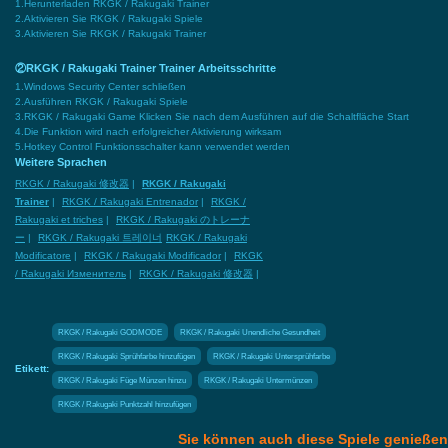
1.Herunterladen RKGK / Rakugaki Trainer
2.Aktivieren Sie RKGK / Rakugaki Spiele
3.Aktivieren Sie RKGK / Rakugaki Trainer
②RKGK / Rakugaki Trainer Trainer Arbeitsschritte
1.Windows Security Center schließen
2.Ausführen RKGK / Rakugaki Spiele
3.RKGK / Rakugaki Game Klicken Sie nach dem Ausführen auf die Schaltfläche Start
4.Die Funktion wird nach erfolgreicher Aktivierung wirksam
5.Hotkey Control Funktionsschalter kann verwendet werden
Weitere Sprachen
RKGK / Rakugaki 修改器
|
RKGK / Rakugaki
Trainer
|
RKGK / Rakugaki Entrenador
|
RKGK /
Rakugaki et triches
|
RKGK / Rakugaki のトレーナ
ー
|
RKGK / Rakugaki 트레이너
RKGK / Rakugaki
Modificatore
|
RKGK / Rakugaki Modificador
|
RKGK
/ Rakugaki Изменитель
|
RKGK / Rakugaki 修改器
|
RKGK / Rakugaki GODMODE
RKGK / Rakugaki Unendliche Gesundheit
RKGK / Rakugaki Sprühfarbe hinzufügen
RKGK / Rakugaki Untersprühfarbe
Etikett:
RKGK / Rakugaki Füge Münzen hinzu
RKGK / Rakugaki Untermünzen
RKGK / Rakugaki Punktzahl hinzufügen
Sie können auch diese Spiele genießen