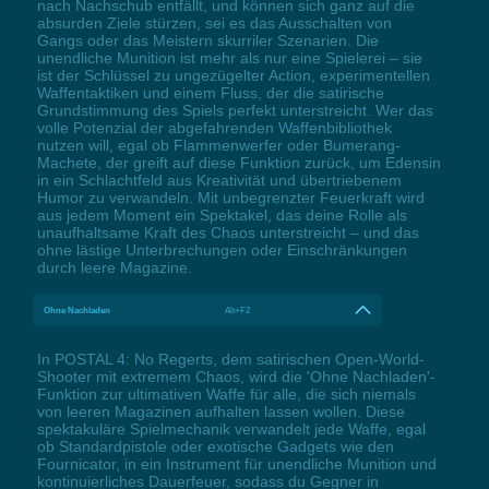
nach Nachschub entfällt, und können sich ganz auf die
absurden Ziele stürzen, sei es das Ausschalten von
Gangs oder das Meistern skurriler Szenarien. Die
unendliche Munition ist mehr als nur eine Spielerei – sie
ist der Schlüssel zu ungezügelter Action, experimentellen
Waffentaktiken und einem Fluss, der die satirische
Grundstimmung des Spiels perfekt unterstreicht. Wer das
volle Potenzial der abgefahrenden Waffenbibliothek
nutzen will, egal ob Flammenwerfer oder Bumerang-
Machete, der greift auf diese Funktion zurück, um Edensin
in ein Schlachtfeld aus Kreativität und übertriebenem
Humor zu verwandeln. Mit unbegrenzter Feuerkraft wird
aus jedem Moment ein Spektakel, das deine Rolle als
unaufhaltsame Kraft des Chaos unterstreicht – und das
ohne lästige Unterbrechungen oder Einschränkungen
durch leere Magazine.
Ohne Nachladen
Alt+F2
In POSTAL 4: No Regerts, dem satirischen Open-World-
Shooter mit extremem Chaos, wird die 'Ohne Nachladen'-
Funktion zur ultimativen Waffe für alle, die sich niemals
von leeren Magazinen aufhalten lassen wollen. Diese
spektakuläre Spielmechanik verwandelt jede Waffe, egal
ob Standardpistole oder exotische Gadgets wie den
Fournicator, in ein Instrument für unendliche Munition und
kontinuierliches Dauerfeuer, sodass du Gegner in