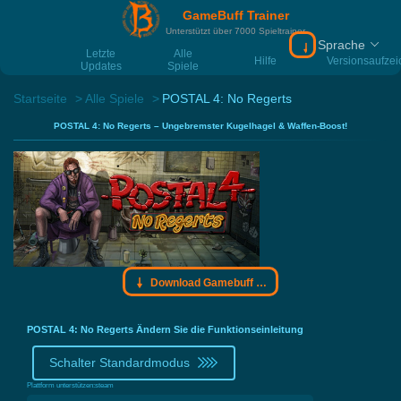
GameBuff Trainer
Unterstützt über 7000 Spieltrainer
Sprache
Download Gamebu
Letzte
Alle
Hilfe
Versionsaufze
Updates
Spiele
Startseite
Alle Spiele
POSTAL 4: No Regerts
POSTAL 4: No Regerts – Ungebremster Kugelhagel & Waffen-Boost!
Download Gamebuff Trainer
POSTAL 4: No Regerts Ändern Sie die Funktionseinleitung
Schalter Standardmodus
Plattform unterstützen:
steam