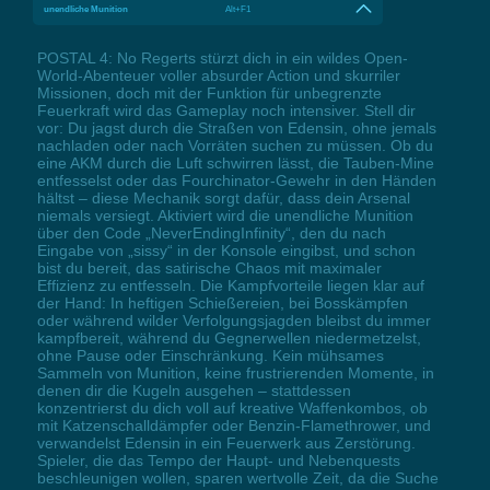
unendliche Munition
Alt+F1
POSTAL 4: No Regerts stürzt dich in ein wildes Open-
World-Abenteuer voller absurder Action und skurriler
Missionen, doch mit der Funktion für unbegrenzte
Feuerkraft wird das Gameplay noch intensiver. Stell dir
vor: Du jagst durch die Straßen von Edensin, ohne jemals
nachladen oder nach Vorräten suchen zu müssen. Ob du
eine AKM durch die Luft schwirren lässt, die Tauben-Mine
entfesselst oder das Fourchinator-Gewehr in den Händen
hältst – diese Mechanik sorgt dafür, dass dein Arsenal
niemals versiegt. Aktiviert wird die unendliche Munition
über den Code „NeverEndingInfinity“, den du nach
Eingabe von „sissy“ in der Konsole eingibst, und schon
bist du bereit, das satirische Chaos mit maximaler
Effizienz zu entfesseln. Die Kampfvorteile liegen klar auf
der Hand: In heftigen Schießereien, bei Bosskämpfen
oder während wilder Verfolgungsjagden bleibst du immer
kampfbereit, während du Gegnerwellen niedermetzelst,
ohne Pause oder Einschränkung. Kein mühsames
Sammeln von Munition, keine frustrierenden Momente, in
denen dir die Kugeln ausgehen – stattdessen
konzentrierst du dich voll auf kreative Waffenkombos, ob
mit Katzenschalldämpfer oder Benzin-Flamethrower, und
verwandelst Edensin in ein Feuerwerk aus Zerstörung.
Spieler, die das Tempo der Haupt- und Nebenquests
beschleunigen wollen, sparen wertvolle Zeit, da die Suche