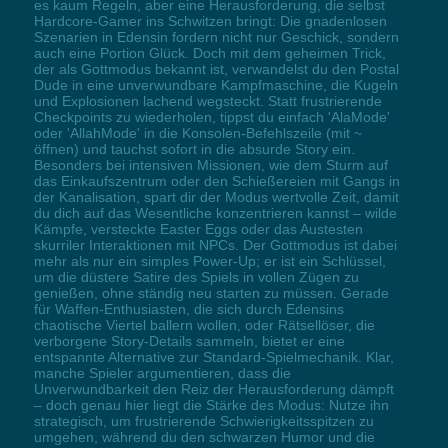
es kaum Regeln, aber eine Herausforderung, die selbst
Hardcore-Gamer ins Schwitzen bringt: Die gnadenlosen
Szenarien in Edensin fordern nicht nur Geschick, sondern
auch eine Portion Glück. Doch mit dem geheimen Trick,
der als Gottmodus bekannt ist, verwandelst du den Postal
Dude in eine unverwundbare Kampfmaschine, die Kugeln
und Explosionen lachend wegsteckt. Statt frustrierende
Checkpoints zu wiederholen, tippst du einfach 'AlaMode'
oder 'AllahMode' in die Konsolen-Befehlszeile (mit ~
öffnen) und tauchst sofort in die absurde Story ein.
Besonders bei intensiven Missionen, wie dem Sturm auf
das Einkaufszentrum oder den Schießereien mit Gangs in
der Kanalisation, spart dir der Modus wertvolle Zeit, damit
du dich auf das Wesentliche konzentrieren kannst – wilde
Kämpfe, versteckte Easter Eggs oder das Austesten
skurriler Interaktionen mit NPCs. Der Gottmodus ist dabei
mehr als nur ein simples Power-Up; er ist ein Schlüssel,
um die düstere Satire des Spiels in vollen Zügen zu
genießen, ohne ständig neu starten zu müssen. Gerade
für Waffen-Enthusiasten, die sich durch Edensins
chaotische Viertel ballern wollen, oder Rätsellöser, die
verborgene Story-Details sammeln, bietet er eine
entspannte Alternative zur Standard-Spielmechanik. Klar,
manche Spieler argumentieren, dass die
Unverwundbarkeit den Reiz der Herausforderung dämpft
– doch genau hier liegt die Stärke des Modus: Nutze ihn
strategisch, um frustrierende Schwierigkeitsspitzen zu
umgehen, während du den schwarzen Humor und die