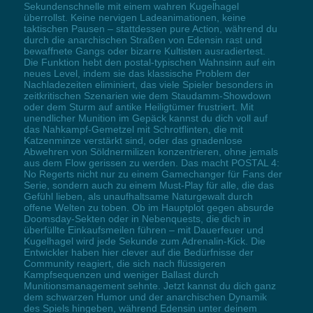
Sekundenschnelle mit einem wahren Kugelhagel
überrollst. Keine nervigen Ladeanimationen, keine
taktischen Pausen – stattdessen pure Action, während du
durch die anarchischen Straßen von Edensin rast und
bewaffnete Gangs oder bizarre Kultisten ausradiertest.
Die Funktion hebt den postal-typischen Wahnsinn auf ein
neues Level, indem sie das klassische Problem der
Nachladezeiten eliminiert, das viele Spieler besonders in
zeitkritischen Szenarien wie dem Staudamm-Showdown
oder dem Sturm auf antike Heiligtümer frustriert. Mit
unendlicher Munition im Gepäck kannst du dich voll auf
das Nahkampf-Gemetzel mit Schrotflinten, die mit
Katzenminze verstärkt sind, oder das gnadenlose
Abwehren von Söldnermilizen konzentrieren, ohne jemals
aus dem Flow gerissen zu werden. Das macht POSTAL 4:
No Regerts nicht nur zu einem Gamechanger für Fans der
Serie, sondern auch zu einem Must-Play für alle, die das
Gefühl lieben, als unaufhaltsame Naturgewalt durch
offene Welten zu toben. Ob im Hauptplot gegen absurde
Doomsday-Sekten oder in Nebenquests, die dich in
überfüllte Einkaufsmeilen führen – mit Dauerfeuer und
Kugelhagel wird jede Sekunde zum Adrenalin-Kick. Die
Entwickler haben hier clever auf die Bedürfnisse der
Community reagiert, die sich nach flüssigeren
Kampfsequenzen und weniger Ballast durch
Munitionsmanagement sehnte. Jetzt kannst du dich ganz
dem schwarzen Humor und der anarchischen Dynamik
des Spiels hingeben, während Edensin unter deinem