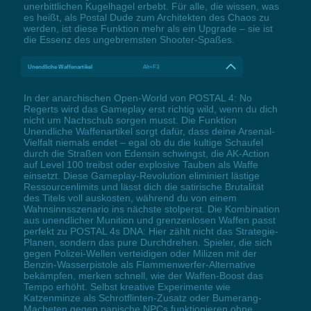
unerbittlichen Kugelhagel erbebt. Für alle, die wissen, was
es heißt, als Postal Dude zum Architekten des Chaos zu
werden, ist diese Funktion mehr als ein Upgrade – sie ist
die Essenz des ungebremsten Shooter-Spaßes.
Unendliche Waffenartikel
Alt+F3
In der anarchischen Open-World von POSTAL 4: No
Regerts wird das Gameplay erst richtig wild, wenn du dich
nicht um Nachschub sorgen musst. Die Funktion
Unendliche Waffenartikel sorgt dafür, dass deine Arsenal-
Vielfalt niemals endet – egal ob du die kultige Schaufel
durch die Straßen von Edensin schwingst, die AK-Action
auf Level 100 treibst oder explosive Tauben als Waffe
einsetzt. Diese Gameplay-Revolution eliminiert lästige
Ressourcenlimits und lässt dich die satirische Brutalität
des Titels voll auskosten, während du von einem
Wahnsinnsszenario ins nächste stolperst. Die Kombination
aus unendlicher Munition und grenzenlosen Waffen passt
perfekt zu POSTAL 4s DNA: Hier zählt nicht das Strategie-
Planen, sondern das pure Durchdrehen. Spieler, die sich
gegen Polizei-Wellen verteidigen oder Milizen mit der
Benzin-Wasserpistole als Flammenwerfer-Alternative
bekämpfen, merken schnell, wie der Waffen-Boost das
Tempo erhöht. Selbst kreative Experimente wie
Katzenminze als Schrotflinten-Zusatz oder Bumerang-
Macheten gegen panische NPCs funktionieren ohne