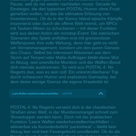
Pause, weil du nie wieder nachladen musst. Gerade für
Einsteiger, die den typischen POSTAL-Humor ohne Frust
genießen wollen, ist das die ultimative Erlösung von
Inventarstress. Ob du in der Kunny Island epische Kämpfe
inszenierst oder durch die offene Welt rennst, um NPCs
mit Tauben-Minen zu schockieren – mit dieser Funktion
wird aus deiner Action ein nonstop-Event. Die satirischen
Szenarien des Spiels entfalten erst mit grenzenloser
Waffenpower ihre volle Wirkung, denn hier geht es nicht
um Vorratsmanagement, sondern um den puren Genuss
des Chaos. Selbst bei intensiven Missionen wie dem
Sturm auf Tempel oder Mafia-Aufträgen bleibt deine Wut
im Abzug, weil unendliche Munition und der Waffen-Boost
dich niemals ausbremsen. So wird aus POSTAL 4: No
Regerts das, was es sein soll: Ein unkontrollierbarer Trip
durch schwarzen Humor und explosives Gameplay, bei
dem deine einzige Grenze die eigene Kreativität ist.
Leere Waffen wiederherstellen/nachfüllen
LCtrl+F2
POSTAL 4: No Regerts versetzt dich in die chaotischen
Straßen einer Welt, in der Munitionsmangel schnell zum
Showstopper werden kann. Doch mit der praktischen
Funktion 'Leere Waffen wiederherstellen/nachfüllen' –
aktivierbar via Konsolenbefehl 'packinheat' – bleibt kein
Abzug leer und kein Feuergefecht unvollendet. Ob du als