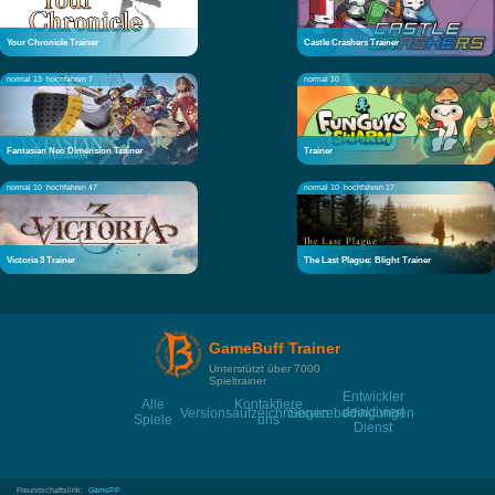
Your Chronicle Trainer
Castle Crashers Trainer
normal 13
hochfahren 7
normal 10
Fantasian Neo Dimension Trainer
Trainer
normal 10
hochfahren 47
normal 10
hochfahren 17
Victoria 3 Trainer
The Last Plague: Blight Trainer
GameBuff Trainer
Unterstützt über 7000
Spieltrainer
Entwickler
Alle
Kontaktiere
deaktiviert
Versionsaufzeichnungen
Servicebedingungen
Spiele
uns
Dienst
Freundschaftslink:
GamePP