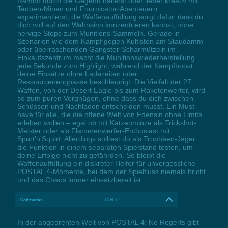
Rambo durch die Gegend ballerst oder lieber kreativ mit
Tauben-Minen und Fournicator-Abenteuern
experimentierst, die Waffenauffüllung sorgt dafür, dass du
dich voll auf den Wahnsinn konzentrieren kannst, ohne
nervige Stops zum Munitions-Sammeln. Gerade in
Szenarien wie dem Kampf gegen Kultisten am Staudamm
oder überraschenden Gangster-Scharmützeln im
Einkaufszentrum macht die Munitionswiederherstellung
jede Sekunde zum Highlight, während der Kampfboost
deine Einsätze ohne Ladezeiten oder
Ressourcenengpässe beschleunigt. Die Vielfalt der 27
Waffen, von der Desert Eagle bis zum Raketenwerfer, wird
so zum puren Vergnügen, ohne dass du dich zwischen
Schüssen und Nachladen entscheiden musst. Ein Must-
have für alle, die die offene Welt von Edensin ohne Limits
erleben wollen – egal ob mit Katzenminze als Trickshot-
Meister oder als Flammenwerfer-Enthusiast mit
Spurt’n’Squirt. Allerdings solltest du als Trophäen-Jäger
die Funktion in einem separaten Spielstand testen, um
deine Erfolge nicht zu gefährden. So bleibt die
Waffenauffüllung ein diskreter Helfer für unvergessliche
POSTAL 4-Momente, bei dem der Spielfluss niemals bricht
und das Chaos immer einsatzbereit ist.
Gottmodus
LCtrl+F1
In der abgedrehten Welt von POSTAL 4: No Regerts gibt