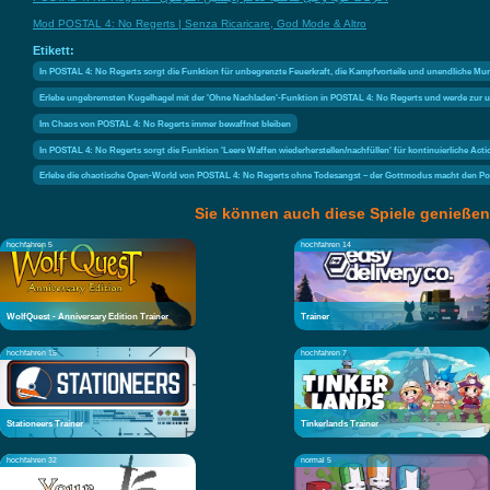
Mod POSTAL 4: No Regerts | Senza Ricaricare, God Mode & Altro
Etikett:
In POSTAL 4: No Regerts sorgt die Funktion für unbegrenzte Feuerkraft, die Kampfvorteile und unendliche Mu
Erlebe ungebremsten Kugelhagel mit der 'Ohne Nachladen'-Funktion in POSTAL 4: No Regerts und werde zur u
Im Chaos von POSTAL 4: No Regerts immer bewaffnet bleiben
In POSTAL 4: No Regerts sorgt die Funktion 'Leere Waffen wiederherstellen/nachfüllen' für kontinuierliche Actio
Erlebe die chaotische Open-World von POSTAL 4: No Regerts ohne Todesangst – der Gottmodus macht den Po
Sie können auch diese Spiele genießen
hochfahren 5
hochfahren 14
WolfQuest - Anniversary Edition Trainer
Trainer
hochfahren 15
hochfahren 7
Stationeers Trainer
Tinkerlands Trainer
hochfahren 32
normal 5