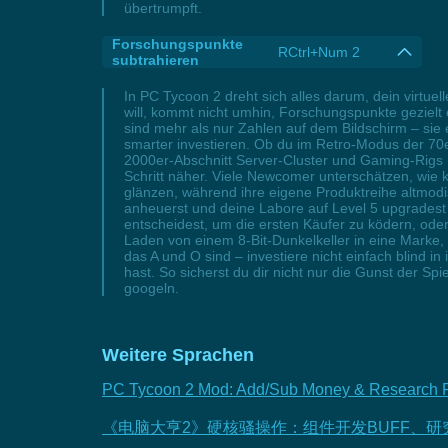
übertrumpft.
Forschungspunkte
RCtrl+Num 2
subtrahieren
In PC Tycoon 2 dreht sich alles darum, dein virtu
will, kommt nicht umhin, Forschungspunkte gezielt
sind mehr als nur Zahlen auf dem Bildschirm – sie 
smarter investieren. Ob du im Retro-Modus der 70e
2000er-Abschnitt Server-Cluster und Gaming-Rigs m
Schritt näher. Viele Newcomer unterschätzen, wie k
glänzen, während ihre eigene Produktreihe altmodis
anheuerst und deine Labore auf Level 5 upgradest 
entscheidest, um die ersten Käufer zu ködern, ode
Laden von einem 8-Bit-Dunkelkeller in eine Marke, 
das A und O sind – investiere nicht einfach blind 
hast. So sicherst du dir nicht nur die Gunst der 
googeln.
Weitere Sprachen
PC Tycoon 2 Mod: Add/Sub Money & Research Poi
《电脑大亨2》硬核骚操作：组件开发BUFF、