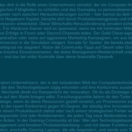
s dich in die Rolle eines Unternehmers versetzt, der ein Computer-Im
tegischen Fähigkeiten zu schärfen und das Gameplay zu personalisiere
 Spieler nach epischen Herausforderungen suchst – hier kannst du dein 
 mit Negativem Kapital, kämpfst dich durch Produktionsengpässe und tr
soren entwickelst. Diese Wirtschafts-Herausforderung simuliert echt
 Für Hardcore-Gamer wird es spannend, wenn sie mit minimalen Mitte
hre Erfolge in Foren oder Discord-Channels teilen. Der Geld-Cheat eig
ungsstraßen oder setze auf aggressive Marketing-Kampagnen, um aus 
ersion in die Simulation steigert. Gerade für Spieler, die bereits etab
eitsgrad nie stagniert. Nutze die Community-Tipps auf Steam oder Go
cke kreative Einsatzszenarien, die deine Management-Meisterschaft unte
– und das bei voller Kontrolle über deine finanzielle Dynamik.
sionären Unternehmers, der in der turbulenten Welt der Computertechno
, die den Technologiebaum zügig erkunden und ihre Konkurrenz ausstec
r Mechanik direkt ins Rampenlicht der Innovation. Ob du als Einsteige
e auf den Markt bringen willst: Forschungspunkte liefern dir den Turbo
tegie, wenn du deine Ressourcen gezielt einsetzt, um Prozessoren zu
in der rauen Konkurrenz gegen KI-Gegner, die ständig ihre Innovationen
 einem Produktlaunch stehst oder nach einem strategischen Fehler wie
grenzter Zeit oder Ambitionierten, die jeden Tag neue Meilensteine s
ger Action. In der Gaming-Community ist klar: Wer den Technologiebaum
ement und kreativer Produktentwicklung – und mit dieser Funktion wi
tion, erschaffe Gaming-Laptops, die alle begeistern, und werde zum T