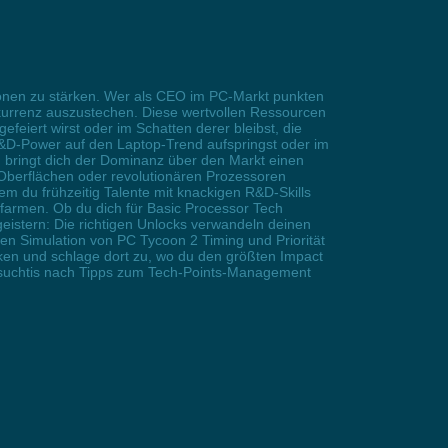
tionen zu stärken. Wer als CEO im PC-Markt punkten
nkurrenz auszustechen. Diese wertvollen Ressourcen
feiert wirst oder im Schatten derer bleibst, die
R&D-Power auf den Laptop-Trend aufspringst oder im
, bringt dich der Dominanz über den Markt einen
n Oberflächen oder revolutionären Prozessoren
em du frühzeitig Talente mit knackigen R&D-Skills
 farmen. Ob du dich für Basic Processor Tech
eistern: Die richtigen Unlocks verwandeln deinen
hen Simulation von PC Tycoon 2 Timing und Priorität
ücken und schlage dort zu, wo du den größten Impact
mersuchtis nach Tipps zum Tech-Points-Management