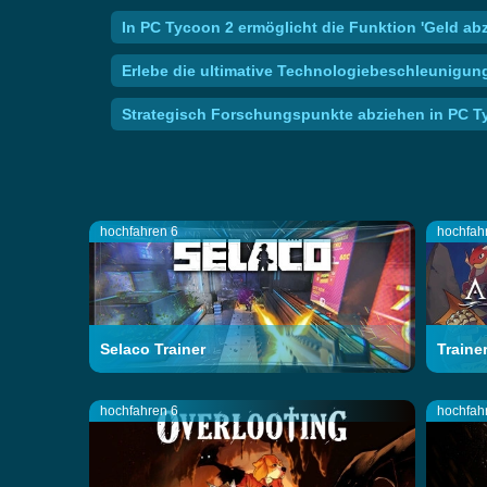
In PC Tycoon 2 ermöglicht die Funktion 'Geld abz
Erlebe die ultimative Technologiebeschleunigun
Strategisch Forschungspunkte abziehen in PC T
hochfahren 6
hochfah
Selaco Trainer
Traine
hochfahren 6
hochfah