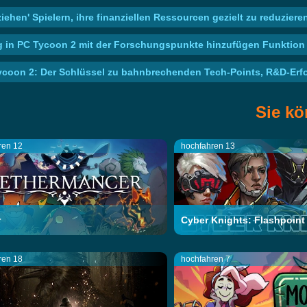
iehen' Spielern, ihre finanziellen Ressourcen gezielt zu reduzie
g in PC Tycoon 2 mit der Forschungspunkte hinzufügen Funktion 
ycoon 2: Der Schlüssel zu bahnbrechenden Tech-Points, R&D-Erf
Sie kö
ren 12
hochfahren 13
r
Cyber Knights: Flashpoint 
ren 18
hochfahren 7