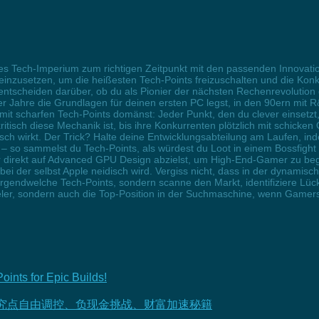
elles Tech-Imperium zum richtigen Zeitpunkt mit den passenden Innova
 einzusetzen, um die heißesten Tech-Points freizuschalten und die Ko
entscheiden darüber, ob du als Pionier der nächsten Rechenrevolution ge
r Jahre die Grundlagen für deinen ersten PC legst, in den 90ern mit 
it scharfen Tech-Points domänst: Jeder Punkt, den du clever einsetzt
ritisch diese Mechanik ist, bis ihre Konkurrenten plötzlich mit schicke
ch wirkt. Der Trick? Halte deine Entwicklungsabteilung am Laufen, ind
– so sammelst du Tech-Points, als würdest du Loot in einem Bossfight
r direkt auf Advanced GPU Design abzielst, um High-End-Gamer zu beg
bei der selbst Apple neidisch wird. Vergiss nicht, dass in der dynamisc
in irgendwelche Tech-Points, sondern scanne den Markt, identifiziere L
Spieler, sondern auch die Top-Position in der Suchmaschine, wenn Ga
nts for Epic Builds!
研究点自由调控、负现金挑战、财富加速秘籍