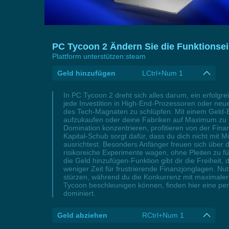
PC Tycoon 2 Ändern Sie die Funktionsei
Plattform unterstützen:
steam
Geld hinzufügen
LCtrl+Num 1
In PC Tycoon 2 dreht sich alles darum, ein erfolg
jede Investition in High-End-Prozessoren oder neue
des Tech-Magnaten zu schlüpfen. Mit einem Geld-Bo
aufzukaufen oder deine Fabriken auf Maximum zu p
Domination konzentrieren, profitieren von der Finan
Kapital-Schub sorgt dafür, dass du dich nicht mit
ausrichtest. Besonders Anfänger freuen sich über d
risikoreiche Experimente wagen, ohne Pleiten zu 
die Geld hinzufügen-Funktion gibt dir die Freihei
weniger Zeit für frustrierende Finanzjonglagen. N
stürzen, während du die Konkurrenz mit maximaler I
Tycoon beschleunigen können, finden hier eine per
dominiert.
Geld abziehen
RCtrl+Num 1