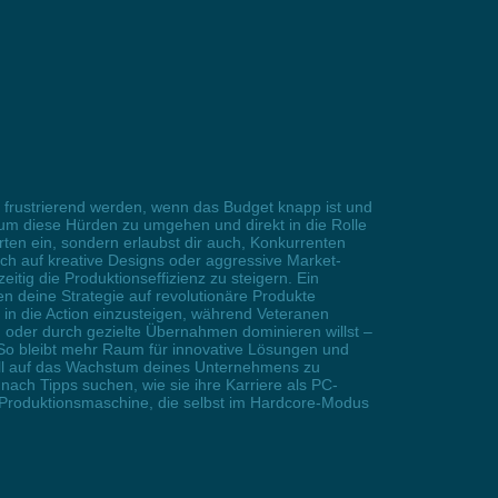
 frustrierend werden, wenn das Budget knapp ist und
, um diese Hürden zu umgehen und direkt in die Rolle
ten ein, sondern erlaubst dir auch, Konkurrenten
h auf kreative Designs oder aggressive Market-
itig die Produktionseffizienz zu steigern. Ein
n deine Strategie auf revolutionäre Produkte
 in die Action einzusteigen, während Veteranen
 oder durch gezielte Übernahmen dominieren willst –
 So bleibt mehr Raum für innovative Lösungen und
voll auf das Wachstum deines Unternehmens zu
nach Tipps suchen, wie sie ihre Karriere als PC-
e Produktionsmaschine, die selbst im Hardcore-Modus