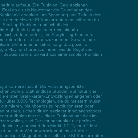
perium aufbaut. Die Funktion 'Geld abziehen'
n. Egal ob du als Newcomer die Grundlagen des
Kapital aktiv senken, um Spannung und Tiefe in dein
ittst gegen clevere KI-Konkurrenten an, während du
e Start-up-Probleme und schult dein
ln High-Tech-Laptops oder revolutionäre
net sich zudem perfekt, um Storytelling-Elemente
dem roten Bereich herauszukommen. So wird jede
lierte Unternehmen leiten, sorgt das gezielte
ogle Play, um herauszufinden, wie du Negatives
r Beweis stellen. So wird aus einer simplen Funktion
logie Karriere macht. Die Forschungspunkte
hen wollen. Statt endlose Stunden auf natürliche
r die ersten Grafikkarten-Entwicklungen angehen oder
 für über 3.000 Technologien, die du meistern musst.
 optimieren, Mainboards zu revolutionieren oder
 pushen, sichert dir ein gezielter Innovationsboost
der aufholen musst – diese Funktion hält dich im
etzen wollen, sind Forschungspunkte die perfekte
 dominiert, dominiert den Markt. PC Tycoon 2 lebt
rd aus dem Wettbewerbskampf ein virtueller
echnologie-Magnaten, der selbst die KI-Konkurrenten