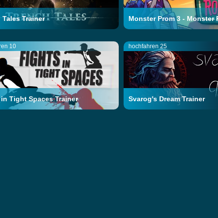
 Tales Trainer
Monster Prom 3 - Monster R
ren 10
hochfahren 25
 in Tight Spaces Trainer
Svarog's Dream Trainer