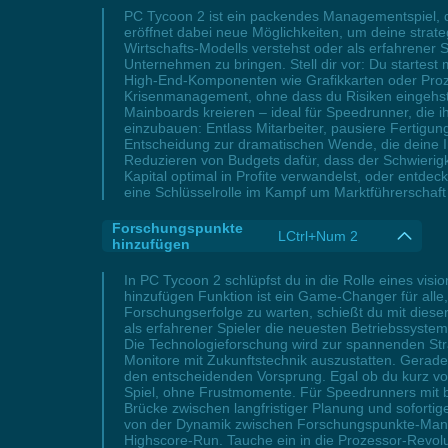
PC Tycoon 2 ist ein packendes Managementspiel, da
eröffnet dabei neue Möglichkeiten, um deine stra
Wirtschafts-Modells verstehst oder als erfahrener
Unternehmen zu bringen. Stell dir vor: Du startest
High-End-Komponenten wie Grafikkarten oder Prozes
Krisenmanagement, ohne dass du Risiken eingehst.
Mainboards kreieren – ideal für Speedrunner, die i
einzubauen: Entlass Mitarbeiter, pausiere Fertig
Entscheidung zur dramatischen Wende, die deine Imm
Reduzieren von Budgets dafür, dass der Schwierigk
Kapital optimal in Profite verwandelst, oder entde
eine Schlüsselrolle im Kampf um Marktführerschaft 
Forschungspunkte
LCtrl+Num 2
hinzufügen
In PC Tycoon 2 schlüpfst du in die Rolle eines vi
hinzufügen Funktion ist ein Game-Changer für alle
Forschungserfolge zu warten, schießt du mit diese
als erfahrener Spieler die neuesten Betriebssystem
Die Technologieforschung wird zur spannenden Stra
Monitore mit Zukunftstechnik auszustatten. Gerade 
den entscheidenden Vorsprung. Egal ob du kurz vor
Spiel, ohne Frustmomente. Für Speedrunners mit be
Brücke zwischen langfristiger Planung und soforti
von der Dynamik zwischen Forschungspunkte-Manag
Highscore-Run. Tauche ein in die Prozessor-Revolu