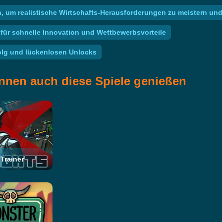
ren, um realistische Wirtschafts-Herausforderungen zu meistern u
für schnelle Innovation und Wettbewerbsvorteile
olg und lückenlosen Unlocks
nnen auch diese Spiele genießen
Trainer