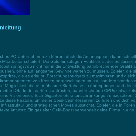
nleitung
reiches PC-Unternehmen zu führen, doch die Anfangsphase kann schnell
 Mitarbeiter scheitert. Die Geld hinzufügen-Funktion ist der Schlüssel
ost springst du nicht nur in die Entwicklung bahnbrechender Grafikkar
ushen, ohne auf langsame Gewinne warten zu müssen. Spieler, die sic
zspritze, die es erlaubt, Forschungsbudgets zu maximieren und gleichze
 Mikromanagement von Kosten herumschlagen musst, sondern stattdesse
ie Möglichkeit, die oft mühsame Startphase zu überspringen und direkt
fürchten. Ob du deine Büros aufrüsten, bahnbrechende CPUs entwickeln
t, deine Vision eines Tech-Giganten ohne Einschränkungen umzusetzen.
utze diese Feature, um deine Spiel-Cash-Reserven zu füllen und dich 
nfrastruktur und strategischen Moves ausstichst. Spieler, die in Foren 
fekte Antwort: Ein gezielter Geld-Boost verwandelt deine Firma in ein