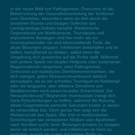
In der rauen Welt von Pathogenesis: Overcome ist die
Beherrschung der Gesundheitserholung der Schlüssel
zum Überleben, besonders wenn du dich durch die
zerstörten Ruinen und blutigen Gefechte des
Leningradskaja-Gebiets kämpfst. Medizinische
Gegenstände wie Medikamente, Tourniquets und
improvisierte Bandagen sind hier mehr als nur
Inventarplatzhalter sie sind lebensrettende Tools, die
akute Blutungen stoppen, Infektionen bekämpfen und dir
helfen, kampfbereit zu bleiben, selbst wenn die
Umgebung dich gnadenlos auf die Probe stellt. Während
sich andere Spiele mit simplen Heilpools oder instantanen
Regenerationen abspeisen, setzt Pathogenesis:
Overcome auf realistische Überlebensmechaniken, die
dich zwingen, jeden Ressourcenverbrauch taktisch
abzuwägen, sei es ein schnelles Tourniquet im Nahkampf
oder die langsame, aber effektive Einnahme von
Medikamenten nach einem brutalen Scharmützel. Die
Herausforderung? Begrenzter Inventarplatz zwingt dich,
harte Entscheidungen zu treffen, während die Nutzung
dieser Gegenstände wertvolle Sekunden kostet, in denen
du verwundbar bist. Doch genau hier zeigt sich die
Meisterschaft des Spiels: Wer früh in medizinischen
Einrichtungen wie verlassenen Kliniken oder Apotheken
nach Vorräten sucht, lernt, Blutungen proaktiv zu stoppen,
bevor sie kritisch werden, und Infektionen im Keim zu
ersticken, anstatt sie später mit hohem Risiko zu