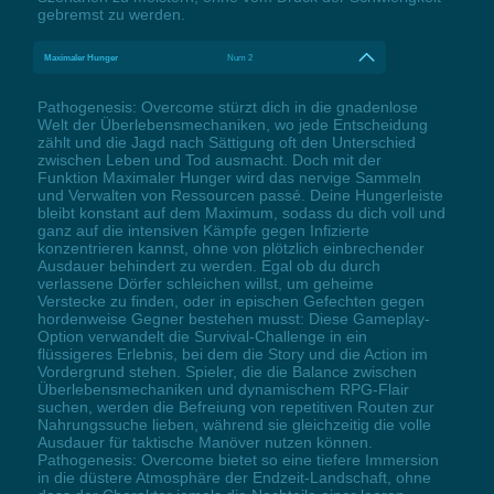
gebremst zu werden.
Maximaler Hunger
Num 2
Pathogenesis: Overcome stürzt dich in die gnadenlose
Welt der Überlebensmechaniken, wo jede Entscheidung
zählt und die Jagd nach Sättigung oft den Unterschied
zwischen Leben und Tod ausmacht. Doch mit der
Funktion Maximaler Hunger wird das nervige Sammeln
und Verwalten von Ressourcen passé. Deine Hungerleiste
bleibt konstant auf dem Maximum, sodass du dich voll und
ganz auf die intensiven Kämpfe gegen Infizierte
konzentrieren kannst, ohne von plötzlich einbrechender
Ausdauer behindert zu werden. Egal ob du durch
verlassene Dörfer schleichen willst, um geheime
Verstecke zu finden, oder in epischen Gefechten gegen
hordenweise Gegner bestehen musst: Diese Gameplay-
Option verwandelt die Survival-Challenge in ein
flüssigeres Erlebnis, bei dem die Story und die Action im
Vordergrund stehen. Spieler, die die Balance zwischen
Überlebensmechaniken und dynamischem RPG-Flair
suchen, werden die Befreiung von repetitiven Routen zur
Nahrungssuche lieben, während sie gleichzeitig die volle
Ausdauer für taktische Manöver nutzen können.
Pathogenesis: Overcome bietet so eine tiefere Immersion
in die düstere Atmosphäre der Endzeit-Landschaft, ohne