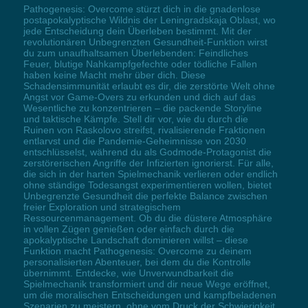
Pathogenesis: Overcome stürzt dich in die gnadenlose
postapokalyptische Wildnis der Leningradskaja Oblast, wo
jede Entscheidung dein Überleben bestimmt. Mit der
revolutionären Unbegrenzten Gesundheit-Funktion wirst
du zum unaufhaltsamen Überlebenden: Feindliches
Feuer, blutige Nahkampfgefechte oder tödliche Fallen
haben keine Macht mehr über dich. Diese
Schadensimmunität erlaubt es dir, die zerstörte Welt ohne
Angst vor Game-Overs zu erkunden und dich auf das
Wesentliche zu konzentrieren – die packende Storyline
und taktische Kämpfe. Stell dir vor, wie du durch die
Ruinen von Raskolovo streifst, rivalisierende Fraktionen
entlarvst und die Pandemie-Geheimnisse von 2030
entschlüsselst, während du als Godmode-Protagonist die
zerstörerischen Angriffe der Infizierten ignorierst. Für alle,
die sich in der harten Spielmechanik verlieren oder endlich
ohne ständige Todesangst experimentieren wollen, bietet
Unbegrenzte Gesundheit die perfekte Balance zwischen
freier Exploration und strategischem
Ressourcenmanagement. Ob du die düstere Atmosphäre
in vollen Zügen genießen oder einfach durch die
apokalyptische Landschaft dominieren willst – diese
Funktion macht Pathogenesis: Overcome zu deinem
personalisierten Abenteuer, bei dem du die Kontrolle
übernimmt. Entdecke, wie Unverwundbarkeit die
Spielmechanik transformiert und dir neue Wege eröffnet,
um die moralischen Entscheidungen und kampfbeladenen
Szenarien zu meistern, ohne vom Druck der Schwierigkeit