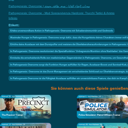
Pathogenesis: Overcome | مودات البقاء القاتل: صنع، طاقة، وصحة
Pathogenesis: Overcome - Mod Sopravvivenza Hardcore: Trucchi Tattici & Ammo
Infinito
Etikett:
Erlebe unverwundbare Action in Pathogenesis: Overcome mit Schadensimmunität und Godmode
Maximaler Hunger in Pathogenesis: Overcome sorgt dafür, dass die Hungerleiste deines Charakters immer voll 
Erhöhe deine Ausdauer mit dem Durstpuffer und meistere die Überlebensherausforderungen in Pathogenesis:
In Pathogenesis: Overcome revolutioniert die Spezialfunktion 'Unbegrenzte Munition ohne Nachladen' das Gam
Entdecke die entscheidende Rolle von medizinischen Gegenständen in Pathogenesis: Overcome, um Gesundhei
In Pathogenesis Overcome sorgt die Funktion Hunger auffüllen für Regen, Ausdauer-Boost und Survival-Kick, 
In Pathogenesis: Overcome ist das Durst-Management ein entscheidender Schlüssel zur Überlebensstrategie, da
In Pathogenesis Overcome ist die Fähigkeit Ausdauer auffüllen ein unverzichtbares Feature, das dich im Kampf 
Sie können auch diese Spiele genießen
normal 25
hochfahren 25
normal 5
hochfahren 24
The Precinct Trainer
Police Simulator: Patrol Officers Trainer
normal 13
hochfahren 18
normal 28
hochfahren 30