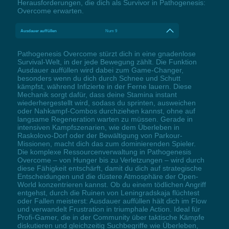
Herausforderungen, die dich als Survivor in Pathogenesis:
Overcome erwarten.
Ausdauer auffüllen
Num 9
Pathogenesis Overcome stürzt dich in eine gnadenlose
Survival-Welt, in der jede Bewegung zählt. Die Funktion
Ausdauer auffüllen wird dabei zum Game-Changer,
besonders wenn du dich durch Schnee und Schutt
kämpfst, während Infizierte in der Ferne lauern. Diese
Mechanik sorgt dafür, dass deine Stamina instant
wiederhergestellt wird, sodass du sprinten, ausweichen
oder Nahkampf-Combos durchziehen kannst, ohne auf
langsame Regeneration warten zu müssen. Gerade in
intensiven Kampfszenarien, wie dem Überleben in
Raskolovo-Dorf oder der Bewältigung von Parkour-
Missionen, macht dich das zum dominierenden Spieler.
Die komplexe Ressourcenverwaltung in Pathogenesis
Overcome – von Hunger bis zu Verletzungen – wird durch
diese Fähigkeit entschärft, damit du dich auf strategische
Entscheidungen und die düstere Atmosphäre der Open-
World konzentrieren kannst. Ob du einem tödlichen Angriff
entgehst, durch die Ruinen von Leningradskaja flüchtest
oder Fallen meisterst: Ausdauer auffüllen hält dich im Flow
und verwandelt Frustration in triumphale Action. Ideal für
Profi-Gamer, die in der Community über taktische Kämpfe
diskutieren und gleichzeitig Suchbegriffe wie Überleben,