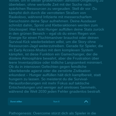
Vorteil, um in dieser gnadenlosen Sandbox-Umgebung zu
überleben, ohne wertvolle Zeit mit der Suche nach
spärlichen Ressourcen zu vergeuden. Stell dir vor: Du
kämpfst dich durch die verrotteten Straßen von
Raskolovo, während Infizierte mit messerscharfem
Geruchssinn deine Spur aufnehmen. Deine Ausdauer
schmilzt dahin, Sprint und Kletteraktionen werden zum
Glücksspiel. Hier kickt Hunger auffüllen deine Stats zurück
in den grünen Bereich – egal ob du einen Regen von
Energie für einen Fluchtmanöver brauchst oder deinen
Survival-Kick wiederbeleben willst, um die Story ohne
Ressourcen-Jagd weiterzutreiben. Gerade für Spieler, die
im Early Access-Modus mit dem komplexen System
kämpfen, ist diese Funktion ein Gamechanger, der die
düstere Atmosphäre bewahrt, aber die Frustration über
leere Inventarplätze oder tödliche Langsamkeit minimiert.
Ob du in intensiven Gefechten gegen feindliche
Überlebende agierst oder die zerstörte Zivilisation
erkundest – Hunger auffüllen hält dich kampfbereit, statt
hungern zu lassen. So meisterst du die Survival-
Herausforderungen mit mehr Fokus auf taktische
Entscheidungen und weniger auf sinnloses Sammeln,
während die Welt 2030 jeden Fehler gnadenlos bestraft.
Durst stillen
Num 8
Pathogenesis: Overcome stürzt dich als Spieler in die