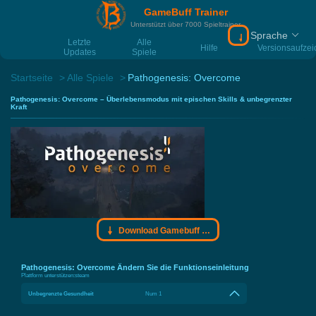
GameBuff Trainer
Unterstützt über 7000 Spieltrainer
Sprache
Download Gamebu
Letzte
Alle
Hilfe
Versionsaufze
Updates
Spiele
Startseite
Alle Spiele
Pathogenesis: Overcome
Pathogenesis: Overcome – Überlebensmodus mit epischen Skills & unbegrenzter
Kraft
Download Gamebuff Trainer
Pathogenesis: Overcome Ändern Sie die Funktionseinleitung
Plattform unterstützen:
steam
Unbegrenzte Gesundheit
Num 1