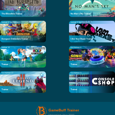
The Bloodline Trainer
No Man's Sky Trainer
normal 4
hochfahren 8
normal 3
hochfahren 9
Dungeon Defenders Trainer
I Am Your Beast Trainer
normal 10
hochfahren 6
Trainer
Trainer
hochfahren 17
hochfahren 9
Trainer
Trainer
GameBuff Trainer
Unterstützt über 7000