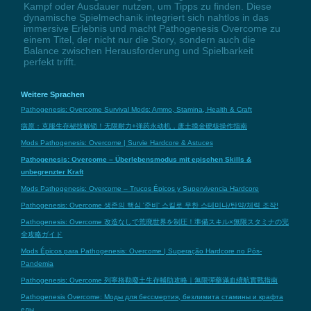
Kampf oder Ausdauer nutzen, um Tipps zu finden. Diese
dynamische Spielmechanik integriert sich nahtlos in das
immersive Erlebnis und macht Pathogenesis Overcome zu
einem Titel, der nicht nur die Story, sondern auch die
Balance zwischen Herausforderung und Spielbarkeit
perfekt trifft.
Weitere Sprachen
Pathogenesis: Overcome Survival Mods: Ammo, Stamina, Health & Craft
病原：克服生存秘技解锁！无限耐力+弹药永动机，废土摸金硬核操作指南
Mods Pathogenesis: Overcome | Survie Hardcore & Astuces
Pathogenesis: Overcome – Überlebensmodus mit epischen Skills &
unbegrenzter Kraft
Mods Pathogenesis: Overcome – Trucos Épicos y Supervivencia Hardcore
Pathogenesis: Overcome 생존의 핵심 '준비' 스킬로 무한 스테미나/탄약/체력 조작!
Pathogenesis: Overcome 改造なしで荒廃世界を制圧！準備スキル×無限スタミナの完
全攻略ガイド
Mods Épicos para Pathogenesis: Overcome | Superação Hardcore no Pós-
Pandemia
Pathogenesis: Overcome 列寧格勒廢土生存輔助攻略｜無限彈藥滿血續航實戰指南
Pathogenesis Overcome: Моды для бессмертия, безлимита стамины и крафта
еды