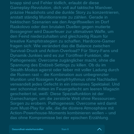
knapp sind und Fehler tödlich, erlaubt dir diese
Gameplay-Revolution, dich voll auf taktische Manöver,
präzise Headshots und die dunkle Story zu konzentrieren,
anstatt ständig Munitionsreste zu zählen. Gerade in
hektischen Szenarien wie den Angriffswellen im Dorf
Raskolovo oder den brutalen Duellen gegen mutierte
Bossgegner wird Dauerfeuer zur ultimativen Waffe, um
den Feind niederzuhalten und gleichzeitig Raum für
kreative Kampfstrategien zu schaffen. Hardcore-Gamer
fragen sich: Wie verändert das die Balance zwischen
Survival-Druck und Action-Overload? Für Story-Fans und
Dynamik-Junkies wird es zur Türöffner-Funktion, die
Pathogenesis: Overcome zugänglicher macht, ohne die
Spannung des Endzeit-Settings zu killen. Ob du im
Stealth-Modus agierst oder lieber mit voller Ladung durch
die Ruinen rast – die Kombination aus unbegrenzter
Munition und flüssigem Kampfrhythmus ohne Nachladen
verwandelt jedes Gefecht in ein intensives Spektakel. Und
wer schonmal mitten im Feuergefecht am leeren Magazin
gescheitert ist, weiß: Diese Spezialfunktion ist der
Gamechanger, um die zerstörte Welt ohne Ressourcen-
Sorgen zu erobern. Pathogenesis: Overcome wird damit
zum Must-Play für alle, die die düstere Atmosphäre mit
Action-Powerhouse-Moments kombinieren wollen – und
das ohne Kompromisse bei der epischen Erzählung.
Gesundheit wiederherstellen
Num 6