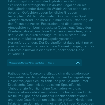
Erkundungstouren wird der Hydrationsvorteil zum
Schlüssel für strategische Flexibilität – egal ob du als
Solo-Überlebender durch die Wildnis ziehst oder dich in
epischen Gefechten gegen feindliche Gruppen
behauptest. Mit dem Maximalen Durst wird das Spiel
weniger strafend und mehr zur immersiven Erfahrung, die
den Fokus auf Action, Exploration und die düstere
Atmosphäre von Leningradskaya Oblast legt. Nutze den
Überlebensboost, um deine Grenzen zu erweitern, ohne
den Spielfluss durch ständige Pausen zu stören, und
werde zum Meister der postapokalyptischen
Herausforderungen. Der Durstpuffer ist dabei nicht nur ein
praktisches Feature, sondern ein Game-Changer, der das
Hardcore-Survival in eine tiefere, packendere Reise
verwandelt.
Unbegrenzte Munition/Ohne Nachladen
Num 5
Pathogenesis: Overcome stürzt dich in die gnadenlose
Survival-Action der postapokalyptischen Leningradskaja
Oblast, wo jeder Schuss zählt und jede Sekunde unter
Druck steht. Doch mit der epischen Spezialfunktion
'Unbegrenzte Munition ohne Nachladen' wird das
Kampferlebnis radikal neu definiert: Schieße ohne Limits,
bleibe im Fight, ohne Pause für Nachladeanimationen,
und nutze Dauerfeuer, um selbst die größten Horden der
Infizierten zu dominieren. In einer Welt, in der Ressourcen