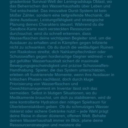
gnadenlose Survival-Welt der Leningradskaja Oblast, wo
das Beherrschen des Wasserhaushalts über Leben und
Tod entscheidet. Das innovative Durst-System ist kein
bloßer Zähler, sondern eine tiefgreifende Mechanik, die
deine Ausdauer, Leistungsfähigkeit und strategische
Planung deines Charakters steuert. Während du die
Sandbox-Karte nach versteckten Ressourcen
durchsuchst, wirst du schnell erkennen, dass
Wasserflaschen deine wichtigsten Begleiter sind, um die
Ausdauer zu erhalten und in Kämpfen gegen Infizierte
nicht zu schwanken. Ob du durch die weitläufigen Ruinen
von Raskolovo streifst, dich Nahkampftechniken oder
Schusswaffen gegen hordenartige Gegner widmest – ein
gut gefüllter Wasserhaushalt sichert dir maximale
Bewegungsgeschwindigkeit und präzise Schusswaffen-
Handhabung. Spieler, die das System unterschätzen,
erleben oft frustrierende Momente, wenn ihre Ausdauer in
kritischen Phasen nachlässt, doch durch kluge
Priorisierung von Wasserflaschen und
Gewichtsmanagement im Inventar lässt sich das
vermeiden. Selbst in blutigen Situationen, wo du
Medikamente brauchst, um dich zu stabilisieren, wird dir
eine kontrollierte Hydration den nötigen Spielraum für
Überlebenstaktiken geben. Ob du schmutziges Wasser
riskierst oder sichere Getränke nutzt – jede Wahl prägt
deine Reise in dieser düsteren, offenen Welt. Behalte
deinen Wasserhaushalt immer im Blick, plane deine
Ressourcenstrategien und meistere die