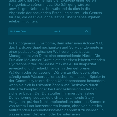
dass der Charakter jemals die Nachteile einer leeren
Hungerleiste spüren muss. Die Sättigung wird zur
unwichtigen Nebensache, während du dich in die
Abgründe der packenden Erzählung stürzt – ein Genuss
für alle, die das Spiel ohne lästige Überlebensaufgaben
erleben möchten.
Maximaler Durst
Num 3
In Pathogenesis: Overcome, dem intensiven Action-RPG,
das Hardcore-Spielmechaniken und Survival-Elemente in
einer postapokalyptischen Welt verbindet, ist das
Management von Durst eine entscheidende Hürde. Die
Funktion Maximaler Durst bietet dir einen lebensrettenden
Hydrationsvorteil, der deine maximale Durstkapazität
erweitert und dir erlaubt, länger in den gefrorenen
Wäldern oder verlassenen Dörfern zu überleben, ohne
ständig nach Wasserquellen suchen zu müssen. Spieler in
der Community feiern diesen Überlebensboost besonders,
wenn sie sich in riskanten Zonen wie Raskolovo durch
Infizierte kämpfen oder bei Langzeitmissionen fernab
sicherer Lager. Der Durstpuffer minimiert die lästige
Dehydrierung, sodass du dich auf spannende Story-
Aufgaben, präzise Nahkampftechniken oder das Sammeln
von rarem Loot konzentrieren kannst, ohne von plötzlich
auftretenden Gesundheitsstrafen gebremst zu werden. In
wasserarmen Gebieten oder bei intensiven