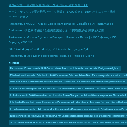
파카사우루스 속성치 상승 핵꿀팁! 자원 관리 & 공룡 행복도 UP
パークアサウルスで夢の恐竜パークを構築！+1,000資金＆+150ハートのチート機能で
リソース最適化
Parkasaurus MODS: Truques Épicos para Dinheiro, Corações e XP Instantâneo
Parkasaurus資源暴增秘技！恐龍樂園無限心臟、科學狂飆的硬核輔助大公開
Parkasaurus: Моды и Бусты для Быстрого Развития Парка | +1000 Денег, +150
Сердца, +500 XP
باركاسوروس: حيل ملحمية + تعزيزات احترافية لتطوير الحديقة 2023
Parkasaurus: Mod Epiche per Risorse Illimitate e Parco da Sogno
Etikett:
Parkasaurus: Erfahre, wie der Geld-Boost deinen Park schnell finanziert und kreative Designs ermöglicht!
Erhalte einen finanziellen Schub mit +5.000 Parkasaurus Geld, um deinen Dino-Park strategisch zu erweitern und
Der Cash-Boost in Parkasaurus bietet dir schnelle Ressourcen und schaltet Grind-Reduzierung frei um deinen Di
In Parkasaurus ermöglicht der '+50 Wissenschaft'-Boost eine rasante Erweiterung des Tech-Baums und optimi
In Parkasaurus ist 500 Wissenschaft der ultimative Game-Changer, um deinen Dinosaurierpark mit Wissenscha
Erhöhe die Gesundheit deiner Dinosaurier in Parkasaurus mit Lebensboost, Ausdauer-Buff und Gesundheitsplu
In Parkasaurus sorgt der +150 Herzen Effekt für glückliche Dinosaurier und steigert die Attraktivität deines P
Erlebe grenzenlose Kreativität in Parkasaurus mit unbegrenzten Ressourcen für dein Dinosaurier-Themenpark-
Schalte mit dem Park XP Boost in Parkasaurus dein Dino-Management auf ein neues Level und optimiere dein U