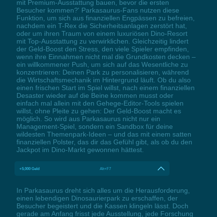
mit Premium-Ausstattung bauen, bevor die ersten
Besucher kommen?' Parkasaurus-Fans nutzen diese
Funktion, um sich aus finanziellen Engpässen zu befreien,
nachdem ein T-Rex die Sicherheitsanlagen zerstört hat,
oder um ihren Traum von einem luxuriösen Dino-Resort
mit Top-Ausstattung zu verwirklichen. Gleichzeitig lindert
der Geld-Boost den Stress, den viele Spieler empfinden,
wenn ihre Einnahmen nicht mal die Grundkosten decken –
ein willkommener Push, um sich auf das Wesentliche zu
konzentrieren: Deinen Park zu personalisieren, während
die Wirtschaftsmechanik im Hintergrund läuft. Ob du also
einen frischen Start im Spiel willst, nach einem finanziellen
Desaster wieder auf die Beine kommen musst oder
einfach mal allein mit den Gehege-Editor-Tools spielen
willst, ohne Pleite zu gehen: Der Geld-Boost macht es
möglich. So wird aus Parkasaurus nicht nur ein
Management-Spiel, sondern ein Sandbox für deine
wildesten Themenpark-Ideen – und das mit einem satten
finanziellen Polster, das dir das Gefühl gibt, als ob du den
Jackpot im Dino-Markt gewonnen hättest.
+5,000 Geld
Alt+F7
In Parkasaurus dreht sich alles um die Herausforderung,
einen lebendigen Dinosaurierpark zu erschaffen, der
Besucher begeistert und die Kassen klingeln lässt. Doch
gerade am Anfang frisst jede Ausstellung, jede Forschung