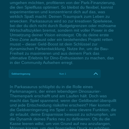
umgehen möchten, profitieren von der Park-Finanzierung,
die den Spielfluss optimiert. So bleibst du flexibel, kannst
experimentieren und konzentrierst dich auf das, was
wirklich Spaß macht: Deinen Traumpark zum Leben zu
erwecken. Parkasaurus wird so zur kreativen Spielwiese,
bei der du dich nicht durch Budgetgrenzen oder mühsame
Wirtschaftszyklen bremst, sondern mit voller Power in die
Umsetzung deiner Vision einsteigst. Ob du deine erste
Dino-Zone aufbaust oder ein bestehendes Projekt retten
musst – dieser Geld-Boost ist dein Schlüssel zur
dynamischen Parkentwicklung. Nutze ihn, um die Bau-
Freiheit zu maximieren und aus deinem Park das
ultimative Erlebnis für Dino-Enthusiasten zu machen, das
in der Community Aufsehen erregt.
Geldverringerung
Num 1
In Parkasaurus schlüpfst du in die Rolle eines
Parkmanagers, der einen lebendigen Dinosaurier-
Themenpark erschafft und am Laufen hält. Doch was
macht das Spiel spannend, wenn der Geldbeutel überquillt
und jede Entscheidung risikofrei erscheint? Hier kommt
die Geldverringerung ins Spiel – eine clevere Funktion, die
dir erlaubt, deine Ersparnisse bewusst zu schrumpfen, um
die Dynamik deines Parks neu zu definieren. Ob du die
Kasse leeren willst, um von Grund auf neu anzufangen,
Münzen kürzen, um den finanziellen Druck zu erhöhen,