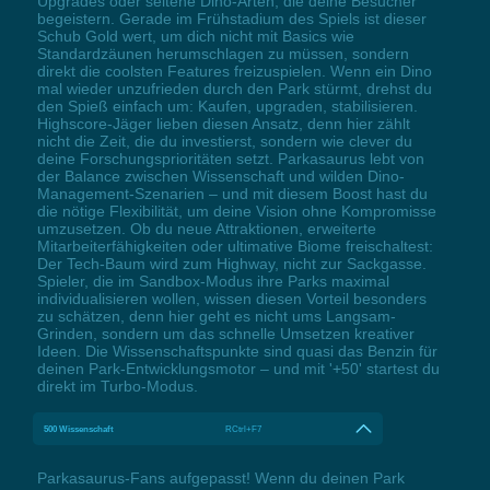
Upgrades oder seltene Dino-Arten, die deine Besucher
begeistern. Gerade im Frühstadium des Spiels ist dieser
Schub Gold wert, um dich nicht mit Basics wie
Standardzäunen herumschlagen zu müssen, sondern
direkt die coolsten Features freizuspielen. Wenn ein Dino
mal wieder unzufrieden durch den Park stürmt, drehst du
den Spieß einfach um: Kaufen, upgraden, stabilisieren.
Highscore-Jäger lieben diesen Ansatz, denn hier zählt
nicht die Zeit, die du investierst, sondern wie clever du
deine Forschungsprioritäten setzt. Parkasaurus lebt von
der Balance zwischen Wissenschaft und wilden Dino-
Management-Szenarien – und mit diesem Boost hast du
die nötige Flexibilität, um deine Vision ohne Kompromisse
umzusetzen. Ob du neue Attraktionen, erweiterte
Mitarbeiterfähigkeiten oder ultimative Biome freischaltest:
Der Tech-Baum wird zum Highway, nicht zur Sackgasse.
Spieler, die im Sandbox-Modus ihre Parks maximal
individualisieren wollen, wissen diesen Vorteil besonders
zu schätzen, denn hier geht es nicht ums Langsam-
Grinden, sondern um das schnelle Umsetzen kreativer
Ideen. Die Wissenschaftspunkte sind quasi das Benzin für
deinen Park-Entwicklungsmotor – und mit '+50' startest du
direkt im Turbo-Modus.
500 Wissenschaft
RCtrl+F7
Parkasaurus-Fans aufgepasst! Wenn du deinen Park