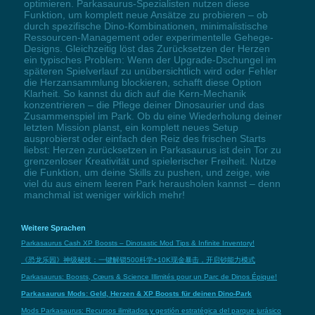
optimieren. Parkasaurus-Spezialisten nutzen diese
Funktion, um komplett neue Ansätze zu probieren – ob
durch spezifische Dino-Kombinationen, minimalistische
Ressourcen-Management oder experimentelle Gehege-
Designs. Gleichzeitig löst das Zurücksetzen der Herzen
ein typisches Problem: Wenn der Upgrade-Dschungel im
späteren Spielverlauf zu unübersichtlich wird oder Fehler
die Herzansammlung blockieren, schafft diese Option
Klarheit. So kannst du dich auf die Kern-Mechanik
konzentrieren – die Pflege deiner Dinosaurier und das
Zusammenspiel im Park. Ob du eine Wiederholung deiner
letzten Mission planst, ein komplett neues Setup
ausprobierst oder einfach den Reiz des frischen Starts
liebst: Herzen zurücksetzen in Parkasaurus ist dein Tor zu
grenzenloser Kreativität und spielerischer Freiheit. Nutze
die Funktion, um deine Skills zu pushen, und zeige, wie
viel du aus einem leeren Park herausholen kannst – denn
manchmal ist weniger wirklich mehr!
Weitere Sprachen
Parkasaurus Cash XP Boosts – Dinotastic Mod Tips & Infinite Inventory!
《恐龙乐园》神级秘技：一键解锁500科学+10K现金暴击，开启钞能力模式
Parkasaurus: Boosts, Cœurs & Science Illimités pour un Parc de Dinos Épique!
Parkasaurus Mods: Geld, Herzen & XP Boosts für deinen Dino-Park
Mods Parkasaurus: Recursos ilimitados y gestión estratégica del parque jurásico