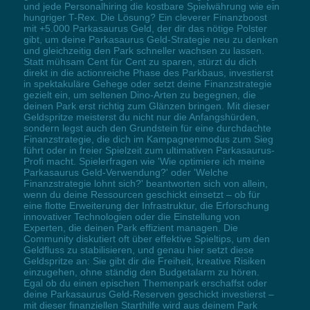
und jede Personalhiring die kostbare Spielwährung wie ein
hungriger T-Rex. Die Lösung? Ein cleverer Finanzboost
mit +5.000 Parkasaurus Geld, der dir das nötige Polster
gibt, um deine Parkasaurus Geld-Strategie neu zu denken
und gleichzeitig den Park schneller wachsen zu lassen.
Statt mühsam Cent für Cent zu sparen, stürzt du dich
direkt in die actionreiche Phase des Parkbaus, investierst
in spektakuläre Gehege oder setzt deine Finanzstrategie
gezielt ein, um seltenen Dino-Arten zu begegnen, die
deinen Park erst richtig zum Glänzen bringen. Mit dieser
Geldspritze meisterst du nicht nur die Anfangshürden,
sondern legst auch den Grundstein für eine durchdachte
Finanzstrategie, die dich im Kampagnenmodus zum Sieg
führt oder in freier Spielzeit zum ultimativen Parkasaurus-
Profi macht. Spielerfragen wie 'Wie optimiere ich meine
Parkasaurus Geld-Verwendung?' oder 'Welche
Finanzstrategie lohnt sich?' beantworten sich von allein,
wenn du deine Ressourcen geschickt einsetzt – ob für
eine flotte Erweiterung der Infrastruktur, die Erforschung
innovativer Technologien oder die Einstellung von
Experten, die deinen Park effizient managen. Die
Community diskutiert oft über effektive Spieltips, um den
Geldfluss zu stabilisieren, und genau hier setzt diese
Geldspritze an: Sie gibt dir die Freiheit, kreative Risiken
einzugehen, ohne ständig den Budgetalarm zu hören.
Egal ob du einen epischen Themenpark erschaffst oder
deine Parkasaurus Geld-Reserven geschickt investierst –
mit dieser finanziellen Starthilfe wird aus deinem Park