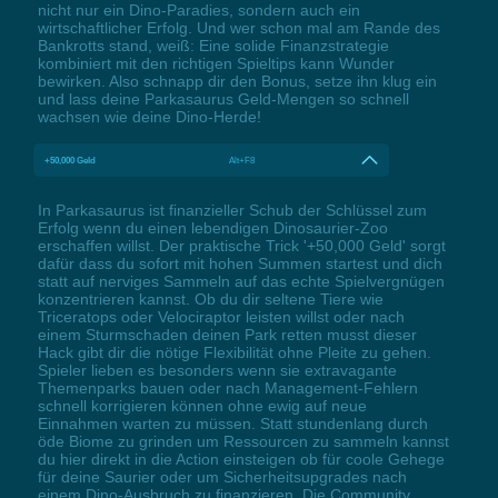
nicht nur ein Dino-Paradies, sondern auch ein
wirtschaftlicher Erfolg. Und wer schon mal am Rande des
Bankrotts stand, weiß: Eine solide Finanzstrategie
kombiniert mit den richtigen Spieltips kann Wunder
bewirken. Also schnapp dir den Bonus, setze ihn klug ein
und lass deine Parkasaurus Geld-Mengen so schnell
wachsen wie deine Dino-Herde!
+50,000 Geld
Alt+F8
In Parkasaurus ist finanzieller Schub der Schlüssel zum
Erfolg wenn du einen lebendigen Dinosaurier-Zoo
erschaffen willst. Der praktische Trick '+50,000 Geld' sorgt
dafür dass du sofort mit hohen Summen startest und dich
statt auf nerviges Sammeln auf das echte Spielvergnügen
konzentrieren kannst. Ob du dir seltene Tiere wie
Triceratops oder Velociraptor leisten willst oder nach
einem Sturmschaden deinen Park retten musst dieser
Hack gibt dir die nötige Flexibilität ohne Pleite zu gehen.
Spieler lieben es besonders wenn sie extravagante
Themenparks bauen oder nach Management-Fehlern
schnell korrigieren können ohne ewig auf neue
Einnahmen warten zu müssen. Statt stundenlang durch
öde Biome zu grinden um Ressourcen zu sammeln kannst
du hier direkt in die Action einsteigen ob für coole Gehege
für deine Saurier oder um Sicherheitsupgrades nach
einem Dino-Ausbruch zu finanzieren. Die Community