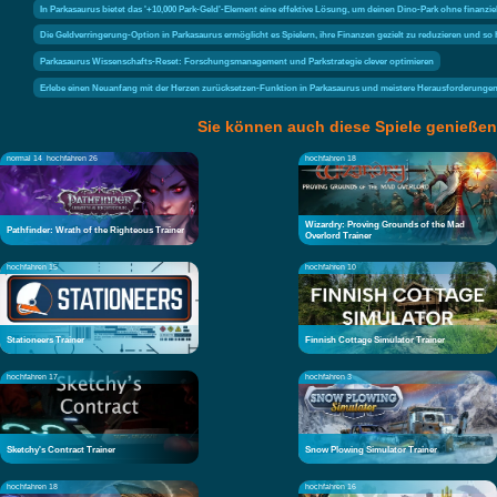
In Parkasaurus bietet das '+10,000 Park-Geld'-Element eine effektive Lösung, um deinen Dino-Park ohne finanziel
Die Geldverringerung-Option in Parkasaurus ermöglicht es Spielern, ihre Finanzen gezielt zu reduzieren und so 
Parkasaurus Wissenschafts-Reset: Forschungsmanagement und Parkstrategie clever optimieren
Erlebe einen Neuanfang mit der Herzen zurücksetzen-Funktion in Parkasaurus und meistere Herausforderungen 
Sie können auch diese Spiele genießen
normal 14
hochfahren 26
hochfahren 18
Wizardry: Proving Grounds of the Mad
Pathfinder: Wrath of the Righteous Trainer
Overlord Trainer
hochfahren 15
hochfahren 10
Stationeers Trainer
Finnish Cottage Simulator Trainer
hochfahren 17
hochfahren 3
Sketchy's Contract Trainer
Snow Plowing Simulator Trainer
hochfahren 18
hochfahren 16