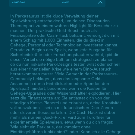
+1,000 Geld
Alt+F6
In Parkasaurus ist die kluge Verwaltung deiner
Spielwährung entscheidend, um deinen Dinosaurier-
Themenpark zu einem wahren Highlight für Besucher zu
machen. Der praktische Geld-Boost, auch als
Finanzspritze oder Cash-Hack bekannt, versorgt dich mit
einem Schlag mit 1.000 Einheiten, die du direkt in
Gehege, Personal oder Technologien investieren kannst.
Gerade zu Beginn des Spiels, wenn jede Ausgabe für
Sicherheitskräfte oder Forschungsbauten wehtut, gibt dir
dieser Vorteil die nötige Luft, um strategisch zu planen –
ob du nun riskante Park-Designs testen willst oder schnell
aus einer finanziellen Krise wie einem Dino-Ausbruch
herauskommen musst. Viele Gamer in der Parkasaurus-
Community beklagen, dass das langsame Geld-
Ansammeln durch Eintrittskarten oder Spenden den
Spielspaß mindert, besonders wenn die Kosten für
Gehege-Upgrades oder Wissenschaftler explodieren. Hier
setzt die Finanzspritze an: Sie entlastet dich von der
ständigen Kasse-Planerei und erlaubt es, deine Kreativität
voll auszuleben – sei es mit futuristischen Dino-Zonen
oder cleveren Besucherfallen. Der Cash-Hack ist dabei
mehr als nur ein Quick-Fix; er wird zum Türöffner für
experimentelle Spielweisen, etwa wenn du dich fragst:
'Wie sieht ein Park aus, der komplett ohne
Eintrittsgebühren funktioniert?' oder 'Kann ich alle Gehege