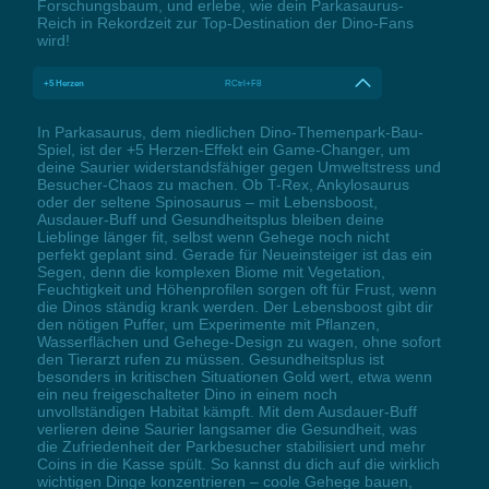
Forschungsbaum, und erlebe, wie dein Parkasaurus-
Reich in Rekordzeit zur Top-Destination der Dino-Fans
wird!
+5 Herzen
RCtrl+F8
In Parkasaurus, dem niedlichen Dino-Themenpark-Bau-
Spiel, ist der +5 Herzen-Effekt ein Game-Changer, um
deine Saurier widerstandsfähiger gegen Umweltstress und
Besucher-Chaos zu machen. Ob T-Rex, Ankylosaurus
oder der seltene Spinosaurus – mit Lebensboost,
Ausdauer-Buff und Gesundheitsplus bleiben deine
Lieblinge länger fit, selbst wenn Gehege noch nicht
perfekt geplant sind. Gerade für Neueinsteiger ist das ein
Segen, denn die komplexen Biome mit Vegetation,
Feuchtigkeit und Höhenprofilen sorgen oft für Frust, wenn
die Dinos ständig krank werden. Der Lebensboost gibt dir
den nötigen Puffer, um Experimente mit Pflanzen,
Wasserflächen und Gehege-Design zu wagen, ohne sofort
den Tierarzt rufen zu müssen. Gesundheitsplus ist
besonders in kritischen Situationen Gold wert, etwa wenn
ein neu freigeschalteter Dino in einem noch
unvollständigen Habitat kämpft. Mit dem Ausdauer-Buff
verlieren deine Saurier langsamer die Gesundheit, was
die Zufriedenheit der Parkbesucher stabilisiert und mehr
Coins in die Kasse spült. So kannst du dich auf die wirklich
wichtigen Dinge konzentrieren – coole Gehege bauen,