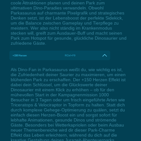
coole Attraktionen planen und deinen Park zum
ultimativen Dino-Paradies verwandeln. Obwohl
Parkasaurus auf charmante Pixelgrafik und strategisches
Denken setzt, ist der Lebensboost der perfekte Sidekick,
um die Balance zwischen Gameplay und Tierpflege zu
meistern. Wer also nicht ständig im Krankenmodus
stecken will, greift zum Ausdauer-Buff und macht seinen
Park zum Hotspot für gesunde, glückliche Dinosaurier und
zufriedene Gäste.
+150 Herzen
RCtrl+F9
Als Dino-Fan in Parkasaurus weißt du, wie wichtig es ist,
die Zufriedenheit deiner Saurier zu maximieren, um einen
blühenden Park zu erschaffen. Der +150 Herzen Effekt ist
dabei dein Schlüssel, um die Glückswerte deiner
Dinosaurier mit einem Klick zu erhöhen – ob für den
mühevollen Start in der Kampagnenmission 1000
Besucher in 3 Tagen oder um frisch eingeführte Arten wie
Triceratops & Velociraptor in Topform zu halten. Statt dich
durch komplexe Gehege-Optimierung zu quälen, setzt du
einfach diesen Herzen-Boost ein und sorgst sofort für
lebhafte Animationen, gesunde Dinos und strömende
Gäste. Besonders bei Wetterkapriolen oder beim Ausbau
neuer Themenbereiche wird dir dieser Park-Charme
Effekt das Leben erleichtern, während du dich auf die
kreative Gestaltung deines Jurazeit-Abenteuerparks