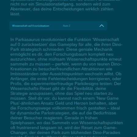
nicht nur ein Simulationstiefgang, sondern wird zum
Abenteuer, das deine Entscheidungen wirklich zählen
lässt.
Wissenschaft auf 0 zurücksetzen
Num 2
In Parkasaurus revolutioniert die Funktion 'Wissenschaft
auf 0 zurücksetzen' das Gameplay für alle, die ihren Dino-
Park strategisch schmieden. Diese geniale Mechanik
ermöglicht es dir, den Forschungsbaum komplett neu
auszurichten, ohne mühsam Wissenschaftspunkte erneut
sammeln zu müssen – perfekt, wenn du von teuren Dino-
Kreationen zu besucherfreundlichen Attraktionen wie
Imbissständen oder Aussichtspunkten wechseln willst. Ob
Anfänger, die erste Fehlentscheidungen korrigieren, oder
Profis, die experimentierfreudige Parkdesigns testen: Der
Wissenschafts-Reset gibt dir die Flexibilität, deine
Strategie anzupassen, ohne das Spiel neu starten zu
müssen. Stell dir vor, du kannst nach einem 'New Game
Plus'-ähnlichen Ansatz Geld und Herzen behalten, aber
die Forschungswege vollkommen frisch gestalten – ideal
für dynamische Parkstrategien, die auf die Bedürfnisse
deiner Besucher reagieren. Gerade in frühen
Spielphasen, wo das Sammeln von Wissenschaftspunkten
oft frustrierend langsam ist, wird der Reset zum Game-
Changer, der deinen Park zum blühenden Dino-Paradies