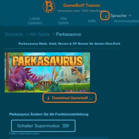
GameBuff Trainer
Unterstützt über 7000 Spieltrainer
Sprache
Download Gamebu
Letzte
Alle
Hilfe
Versionsaufze
Updates
Spiele
Startseite
Alle Spiele
Parkasaurus
Parkasaurus Mods: Geld, Herzen & XP Boosts für deinen Dino-Park
Download Gamebuff Trainer
Parkasaurus Ändern Sie die Funktionseinleitung
Schalter Supermodus
Plattform unterstützen:
steam