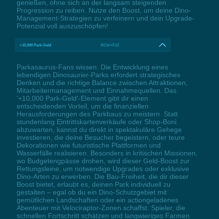
genießen, ohne sich an der langsam steigenden
Progression zu reiben. Nutze den Boost, um deine Dino-
Management-Strategien zu verfeinern und dein Upgrade-
Potenzial voll auszuschöpfen!
+10,000 Park-Geld
RCtrl+F12
Parkasaurus-Fans wissen: Die Entwicklung eines
lebendigen Dinosaurier-Parks erfordert strategisches
Denken und die richtige Balance zwischen Attraktionen,
Mitarbeitermanagement und Einnahmequellen. Das
'+10,000 Park-Geld'-Element gibt dir einen
entscheidenden Vorteil, um die finanziellen
Herausforderungen des Parkbaus zu meistern. Statt
stundenlang Eintrittskartenverkäufe oder Shop-Boni
abzuwarten, kannst du direkt in spektakuläre Gehege
investieren, die deine Besucher begeistern, oder teure
Dekorationen wie futuristische Plattformen und
Wasserfälle realisieren. Besonders in kritischen Missionen,
wo Budgetengpässe drohen, wird dieser Geld-Boost zur
Rettungsleine, um notwendige Upgrades oder exklusive
Dino-Arten zu erwerben. Die Bau-Freiheit, die dir dieser
Boost bietet, erlaubt es, deinen Park individuell zu
gestalten – egal ob du ein Dino-Schutzgebiet mit
gemütlichen Landschaften oder ein actiongeladenes
Abenteuer mit Velociraptor-Zonen schaffst. Spieler, die
schnellen Fortschritt schätzen und langwieriges Farmen