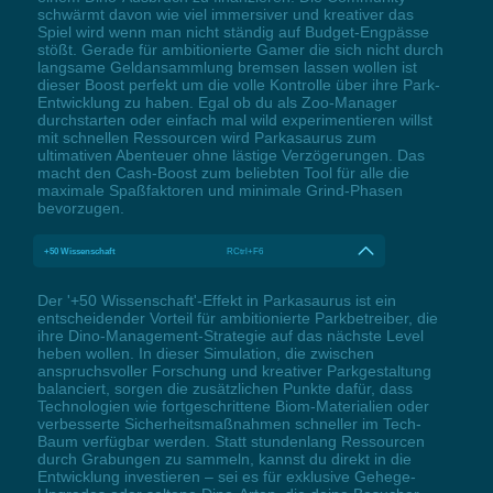
schwärmt davon wie viel immersiver und kreativer das
Spiel wird wenn man nicht ständig auf Budget-Engpässe
stößt. Gerade für ambitionierte Gamer die sich nicht durch
langsame Geldansammlung bremsen lassen wollen ist
dieser Boost perfekt um die volle Kontrolle über ihre Park-
Entwicklung zu haben. Egal ob du als Zoo-Manager
durchstarten oder einfach mal wild experimentieren willst
mit schnellen Ressourcen wird Parkasaurus zum
ultimativen Abenteuer ohne lästige Verzögerungen. Das
macht den Cash-Boost zum beliebten Tool für alle die
maximale Spaßfaktoren und minimale Grind-Phasen
bevorzugen.
+50 Wissenschaft
RCtrl+F6
Der '+50 Wissenschaft'-Effekt in Parkasaurus ist ein
entscheidender Vorteil für ambitionierte Parkbetreiber, die
ihre Dino-Management-Strategie auf das nächste Level
heben wollen. In dieser Simulation, die zwischen
anspruchsvoller Forschung und kreativer Parkgestaltung
balanciert, sorgen die zusätzlichen Punkte dafür, dass
Technologien wie fortgeschrittene Biom-Materialien oder
verbesserte Sicherheitsmaßnahmen schneller im Tech-
Baum verfügbar werden. Statt stundenlang Ressourcen
durch Grabungen zu sammeln, kannst du direkt in die
Entwicklung investieren – sei es für exklusive Gehege-