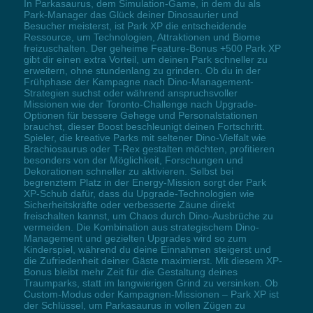
In Parkasaurus, dem Simulation-Game, in dem du als
Park-Manager das Glück deiner Dinosaurier und
Besucher meisterst, ist Park XP die entscheidende
Ressource, um Technologien, Attraktionen und Biome
freizuschalten. Der geheime Feature-Bonus +500 Park XP
gibt dir einen extra Vorteil, um deinen Park schneller zu
erweitern, ohne stundenlang zu grinden. Ob du in der
Frühphase der Kampagne nach Dino-Management-
Strategien suchst oder während anspruchsvoller
Missionen wie der Toronto-Challenge nach Upgrade-
Optionen für bessere Gehege und Personalstationen
brauchst, dieser Boost beschleunigt deinen Fortschritt.
Spieler, die kreative Parks mit seltener Dino-Vielfalt wie
Brachiosaurus oder T-Rex gestalten möchten, profitieren
besonders von der Möglichkeit, Forschungen und
Dekorationen schneller zu aktivieren. Selbst bei
begrenztem Platz in der Energy-Mission sorgt der Park
XP-Schub dafür, dass du Upgrade-Technologien wie
Sicherheitskräfte oder verbesserte Zäune direkt
freischalten kannst, um Chaos durch Dino-Ausbrüche zu
vermeiden. Die Kombination aus strategischem Dino-
Management und gezielten Upgrades wird so zum
Kinderspiel, während du deine Einnahmen steigerst und
die Zufriedenheit deiner Gäste maximierst. Mit diesem XP-
Bonus bleibt mehr Zeit für die Gestaltung deines
Traumparks, statt im langwierigen Grind zu versinken. Ob
Custom-Modus oder Kampagnen-Missionen – Park XP ist
der Schlüssel, um Parkasaurus in vollen Zügen zu