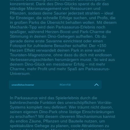
konzentrierst. Dank des Dino-Glücks sparst du dir das
ständige Mikromanagement von Ressourcen und
Pflanzen, sodass deine Saurier jederzeit strahlen – ideal
für Einsteiger, die schnelle Erfolge suchen, und Profis, die
in großen Parks die Übersicht behalten wollen. Mit diesem
Mechanik-Tipp wird dein Parkasaurus-Erlebnis noch
spaßiger, während Herzen-Boost und Park-Charme die
Stimmung in deinen Dino-Gehegen aufhellen. Ob du
gerade deine erste Savanne einrichtest oder einen
Fotospot für zufriedene Besucher schaffst: Der +150
Herzen Effekt verwandelt deinen Park in eine wahre
Touristen-Magnetzone, ohne dass du dich mit endlosen
Verbesserungsschleifen herumärgern musst. So wird aus
deinem Dino-Glück ein messbarer Erfolg – mit mehr
Charme, mehr Profit und mehr Spaß am Parkasaurus-
Universum.
unendliches Inventar
RCtrl+F10
In Parkasaurus wird das Spielerlebnis durch die
bahnbrechende Funktion des unerschöpflichen Vorräte-
Systems komplett neu definiert. Wer träumt nicht davon,
seinen eigenen Dino-Park ohne lästige Einschränkungen
zu erschaffen? Mit diesem cleveren Mechanismus kannst
du endlos Zäune, Pflanzen und Bauteile nutzen, um
spektakuläre Gehege zu planen, coole Attraktionen zu