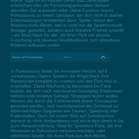
macht. Egal ob du Wasser-Dinos statt Landrassen
erforschen oder die Forschungsprioritäten deinem
aktuellen Ziel anpassen willst: Diese Funktion macht
Parkasaurus zu einem Simulator, der dich nicht in starren
Entscheidungen feststecken lässt. Spieler lieben den
Wissenschafts-Reset, weil er nicht nur die Spielmechanik
flüssiger gestaltet, sondern auch kreative Freiheit schenkt
– ein Must-Have für alle, die ihren Park mit smarter
Forschung und cleveren Modifikationen zum ultimativen
Erlebnis aufbauen wollen.
Herzen auf 0 zurücksetzen
Num 3
In Parkasaurus bietet die innovative Herzen auf 0
zurücksetzen-Option Spielern die Möglichkeit, ihre
Ressourcen komplett zu resetten und den Park neu zu
erschaffen. Diese Mechanik ist besonders bei Fans
beliebt, die sich nach intensiveren Gameplay-Erlebnissen
sehnen oder kreative Gehege-Strategien testen wollen.
Herzen, die durch die Zufriedenheit deiner Dinosaurier
generiert werden, sind normalerweise der Schlüssel zu
lebenswichtigen Upgrades wie Zäunen, Spielzeug oder
Futterstellen. Doch mit einem Klick auf Zurücksetzen
startest du ohne Vorhandenes und stürzt dich direkt in die
pure Herausforderung. Ideal für Speedrun-Fans, die ihre
Missionen in Rekordzeit meistern möchten, oder
erfahrene Spieler, die ihren Park aus dem Nichts