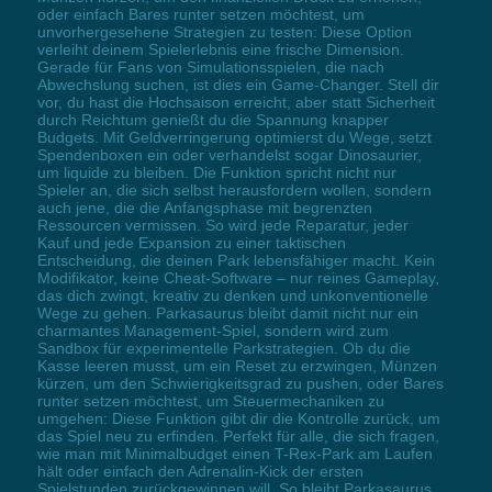
oder einfach Bares runter setzen möchtest, um
unvorhergesehene Strategien zu testen: Diese Option
verleiht deinem Spielerlebnis eine frische Dimension.
Gerade für Fans von Simulationsspielen, die nach
Abwechslung suchen, ist dies ein Game-Changer. Stell dir
vor, du hast die Hochsaison erreicht, aber statt Sicherheit
durch Reichtum genießt du die Spannung knapper
Budgets. Mit Geldverringerung optimierst du Wege, setzt
Spendenboxen ein oder verhandelst sogar Dinosaurier,
um liquide zu bleiben. Die Funktion spricht nicht nur
Spieler an, die sich selbst herausfordern wollen, sondern
auch jene, die die Anfangsphase mit begrenzten
Ressourcen vermissen. So wird jede Reparatur, jeder
Kauf und jede Expansion zu einer taktischen
Entscheidung, die deinen Park lebensfähiger macht. Kein
Modifikator, keine Cheat-Software – nur reines Gameplay,
das dich zwingt, kreativ zu denken und unkonventionelle
Wege zu gehen. Parkasaurus bleibt damit nicht nur ein
charmantes Management-Spiel, sondern wird zum
Sandbox für experimentelle Parkstrategien. Ob du die
Kasse leeren musst, um ein Reset zu erzwingen, Münzen
kürzen, um den Schwierigkeitsgrad zu pushen, oder Bares
runter setzen möchtest, um Steuermechaniken zu
umgehen: Diese Funktion gibt dir die Kontrolle zurück, um
das Spiel neu zu erfinden. Perfekt für alle, die sich fragen,
wie man mit Minimalbudget einen T-Rex-Park am Laufen
hält oder einfach den Adrenalin-Kick der ersten
Spielstunden zurückgewinnen will. So bleibt Parkasaurus