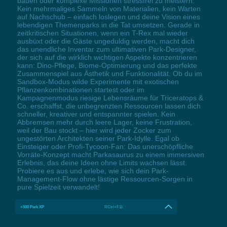
bauen oder komplexe Missionen stressfrei zu meistern.
Kein mehrmaliges Sammeln von Materialien, kein Warten
auf Nachschub – einfach loslegen und deine Vision eines
lebendigen Themenparks in die Tat umsetzen. Gerade in
zeitkritischen Situationen, wenn ein T-Rex mal wieder
ausbüxt oder die Gäste ungeduldig werden, macht dich
das unendliche Inventar zum ultimativen Park-Designer,
der sich auf die wirklich wichtigen Aspekte konzentrieren
kann: Dino-Pflege, Biome-Optimierung und das perfekte
Zusammenspiel aus Ästhetik und Funktionalität. Ob du im
Sandbox-Modus wilde Experimente mit exotischen
Pflanzenkombinationen startest oder im
Kampagnenmodus riesige Lebensräume für Triceratops &
Co. erschaffst, die unbegrenzten Ressourcen lassen dich
schneller, kreativer und entspannter spielen. Kein
Abbremsen mehr durch leere Lager, keine Frustration,
weil der Bau stockt – hier wird jeder Zocker zum
ungestörten Architekten seiner Park-Idylle. Egal ob
Einsteiger oder Profi-Tycoon-Fan: Das unerschöpfliche
Vorräte-Konzept macht Parkasaurus zu einem immersiven
Erlebnis, das deine Ideen ohne Limits wachsen lässt.
Probiere es aus und erlebe, wie sich dein Park-
Management-Flow ohne lästige Ressourcen-Sorgen in
pure Spielzeit verwandelt!
+500 Park XP
RCtrl+F11