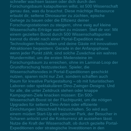
schneller wachsen lassen oder dich durch den
Forschungsbaum katapultieren willst, ist 500 Wissenschaft
genau das, was du brauchst. Diese mächtige Ressource
erlaubt dir, seltene Dinosaurier zu züchten, epische
Gehege zu bauen oder die Effizienz deiner
Forschungsstationen zu steigern, ohne ewig auf kleine
Wissenschafts-Erträge warten zu müssen. Stell dir vor: Mit
einem gezielten Boost durch 500 Wissenschaftspunkte
kannst du direkt nach einer Portal-Expedition neue
Technologien freischalten und deine Gäste mit innovativen
Attraktionen begeistern. Gerade in der Anfangsphase,
wenn jeder Punkt zählt, sind solche Zuwächse ein wahres
Wundermittel, um die ersten Meilensteine im
Forschungsbaum zu erreichen, ohne im Laminat-Loop der
Grundforschung festzustecken. Spieler, die
Wissenschaftsnodes in Portal-Expeditionen geschickt
nutzen, sparen nicht nur Zeit, sondern schaffen auch
Raum für kreative Parkgestaltung – ob mit futuristischen
Laboren oder spektakulären Dino-Zwinger-Designs. Und
für alle, die unter Zeitdruck stehen oder knappe
Kampagnen-Ziele knacken müssen: Ein 500-
Wissenschaft-Boost ist der Fluchtpunkt, um die nötigen
Upgrades für seltene Dino-Arten oder effiziente
Einrichtungen blitzschnell freizuschalten. So wird aus
einem müden Start-Up ein epischer Park, der Besucher in
Scharen anlockt und die Konkurrenz alt aussehen lässt.
Nutze die Kraft der Wissenschaft, ob durch gezielte Portal-
Expeditionen oder strategische Investitionen in den