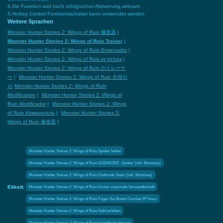
4.Die Funktion wird nach erfolgreicher Aktivierung wirksam
5.Hotkey Control Funktionsschalter kann verwendet werden
Weitere Sprachen
Monster Hunter Stories 2: Wings of Ruin 修改器
|
Monster Hunter Stories 2: Wings of Ruin Trainer
|
Monster Hunter Stories 2: Wings of Ruin Entrenador
|
Monster Hunter Stories 2: Wings of Ruin et triches
|
Monster Hunter Stories 2: Wings of Ruin のトレーナ
ー
|
Monster Hunter Stories 2: Wings of Ruin 트레이
너
Monster Hunter Stories 2: Wings of Ruin
Modificatore
|
Monster Hunter Stories 2: Wings of
Ruin Modificador
|
Monster Hunter Stories 2: Wings
of Ruin Изменитель
|
Monster Hunter Stories 2:
Wings of Ruin 修改器
|
Monster Hunter Stories 2: Wings of Ruin Spieler heilen
Monster Hunter Stories 2: Wings of Ruin GODMODE -Spieler (inkl. Monsties)
Monster Hunter Stories 2: Wings of Ruin Godmode Team (inkl. Monsties)
Etikett:
Monster Hunter Stories 2: Wings of Ruin Immer maximale Verwandtschaft
Monster Hunter Stories 2: Wings of Ruin Fügen Sie Bonus Combat XP hinzu
Monster Hunter Stories 2: Wings of Ruin Geld erhöhen
Monster Hunter Stories 2: Wings of Ruin Unendliche Herzen