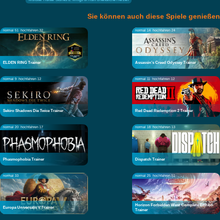
Sie können auch diese Spiele genießen
normal 51
hochfahren 32
normal 14
hochfahren 24
ELDEN RING Trainer
Assassin's Creed Odyssey Trainer
normal 9
hochfahren 12
normal 11
hochfahren 12
Sekiro Shadows Die Twice Trainer
Red Dead Redemption 2 Trainer
normal 20
hochfahren 17
normal 18
hochfahren 13
Phasmophobia Trainer
Dispatch Trainer
normal 33
normal 25
hochfahren 51
Horizon Forbidden West Complete Edition
Europa Universalis V Trainer
Trainer