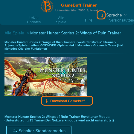
GameBuff Trainer
Unterstützt über 7000 Spieltrainer
Sprache
Download Gamebu
Letzte
Alle
Hilfe
Versionsaufze
Updates
Spiele
Alle Spiele
Monster Hunter Stories 2: Wings of Ruin Trainer
Monster Hunter Stories 2: Wings of Ruin Trainer-Erweiterter Modus13Trainer-
AdjuvansSpieler heilen, GODMODE -Spieler (inkl. Monsties), Godmode Team (inkl.
Monsties)Gleiche Funktionen
Download Gamebuff Trainer
Monster Hunter Stories 2: Wings of Ruin Trainer Erweiterter Modus
(Unterstützung 13 Trainer,Der Netzwerkmodus wird nicht unterstützt)
Schalter Standardmodus