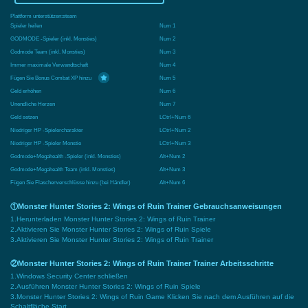
Plattform unterstützen:
steam
Spieler heilen
Num 1
GODMODE -Spieler (inkl. Monsties)
Num 2
Godmode Team (inkl. Monsties)
Num 3
Immer maximale Verwandtschaft
Num 4
Fügen Sie Bonus Combat XP hinzu
Num 5
Geld erhöhen
Num 6
Unendliche Herzen
Num 7
Geld setzen
LCtrl+Num 6
Niedriger HP -Spielercharakter
LCtrl+Num 2
Niedriger HP -Spieler Monstie
LCtrl+Num 3
Godmode+Megahealth -Spieler (inkl. Monsties)
Alt+Num 2
Godmode+Megahealth Team (inkl. Monsties)
Alt+Num 3
Fügen Sie Flaschenverschlüsse hinzu (bei Händler)
Alt+Num 6
①Monster Hunter Stories 2: Wings of Ruin Trainer Gebrauchsanweisungen
1.Herunterladen Monster Hunter Stories 2: Wings of Ruin Trainer
2.Aktivieren Sie Monster Hunter Stories 2: Wings of Ruin Spiele
3.Aktivieren Sie Monster Hunter Stories 2: Wings of Ruin Trainer
②Monster Hunter Stories 2: Wings of Ruin Trainer Trainer Arbeitsschritte
1.Windows Security Center schließen
2.Ausführen Monster Hunter Stories 2: Wings of Ruin Spiele
3.Monster Hunter Stories 2: Wings of Ruin Game Klicken Sie nach dem Ausführen auf die
Schaltfläche Start