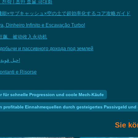
전략 | 초반 효율 극대화
能×サブキャッシュ×空の土で超効率化するコア攻略ガイド
 Dinheiro Infinito e Escavação Turbo!
功率狂飙、被动收入永动机
добычи и пассивного дохода под землей
Mining Mechs: حيل قوية وحيل ملحمية لتعدين أسرع وربح أكثر!
ontanti e Risorse
 für schnelle Progression und coole Mech-Käufe
n profitable Einnahmequellen durch gesteigertes Passivgeld und 
Sie kö