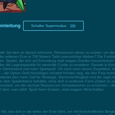
inleitung
Schalter Supermodus
rwelt, bei dem es darauf ankommt, Ressourcen clever zu nutzen, um de
ie seltenen Erze in 700 Metern Tiefe unerreichbar bleiben? Die Funktio
Spieler, die sich auf Erkundung statt ewiges Grinden konzentrieren wo
er die Lagerkapazität für wertvolle Funde zu erweitern. Gerade in Koo
ür Gleichstand und mehr Spielspaß. Ob nach einer teuren Expedition, 
– die Option Geld hinzufügen schaltet Hürden weg, die den Flow brems
deutet dies mehr Zeit für Strategie, Manövrierfähigkeit und die Jagd
er dein Spielerlebnis behältst, ohne dich in endlosen Farm-Zyklen zu 
oostest, um die nächste Ressourcen-Schatzkammer zu erreichen – die Ge
 dem, was zählt: Spaß beim Graben, statt ewigem Wirtschaften.
-Stil, das dich in die tiefen der Erde führt, um mit fortschrittlichen 