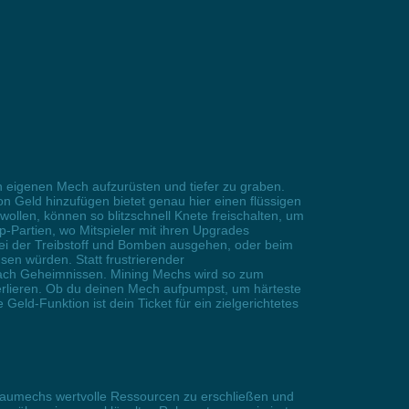
n eigenen Mech aufzurüsten und tiefer zu graben.
n Geld hinzufügen bietet genau hier einen flüssigen
llen, können so blitzschnell Knete freischalten, um
p-Partien, wo Mitspieler mit ihren Upgrades
bei der Treibstoff und Bomben ausgehen, oder beim
en würden. Statt frustrierender
 nach Geheimnissen. Mining Mechs wird so zum
verlieren. Ob du deinen Mech aufpumpst, um härteste
ld-Funktion ist dein Ticket für ein zielgerichtetes
Bergbaumechs wertvolle Ressourcen zu erschließen und