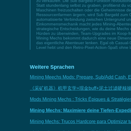
zu verkaufen. Die Sub Bargeld-Funktion revolutio
Statt stundenlang selbst zu graben, profitierst du
Maschinen freizuschalten oder die Geheimnisse der
Ressourcenfarmen ärgern, wird Sub Bargeld zum Ga
automatisierte Verbindung zwischen Untergrund un
Einkommensmechanik macht jedes Mining-Abenteuer 
strategische Entscheidungen, wie du deine Mechs o
Hürden zu überwinden, Team-Upgrades im Koop-Mod
Mining Mechs bekommt dadurch eine neue Dimension
das eigentliche Abenteuer lenken. Egal ob Casual-
Level hebt und den Retro-Pixel-Action-Spaß ohne 
Weitere Sprachen
Mining Meechs Mods: Prepare, Sub/Add Cash, E
《采矿机器》机甲玄学+现金buff+泥土过滤硬核
Mods Mining Mechs : Tricks Épiques & Stratégie
Mining Mechs: Maximiere deine Tiefen-Expedi
Mining Mechs: Trucos Hardcore para Optimizar 