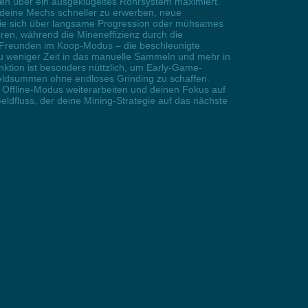
nen über ein ausgeklügeltes Rohrsystem maximiert.
ür deine Mechs schneller zu erwerben, neue
, die sich über langsame Progression oder mühsames
en, während die Mineneffizienz durch die
n Freunden im Koop-Modus – die beschleunigte
u weniger Zeit in das manuelle Sammeln und mehr in
ktion ist besonders nüttzlich, um Early-Game-
eldsummen ohne endloses Grinding zu schaffen.
Offline-Modus weiterarbeiten und deinen Fokus auf
eldfluss, der deine Mining-Strategie auf das nächste