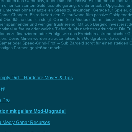
niert dabei das Gameplay, indem sie das passive Einkommen deiner Mi
 von einer konstanten Geldfluss-Steigerung, die dir erlaubt, Upgrades f
 Unterwelt ohne finanziellen Stress zu erkunden. Gerade für Spieler
me-Changer: Es reduziert den Zeitaufwand fürs passive Goldgenerier
d Oberfläche deutlich steigt. Ob im Solo-Modus oder mit bis zu siebe
spannender und weniger frustrierend. Mit Sub Bargeld investierst d
ptimal aufbaust oder welche Tiefen du als nächstes erkundest. Die Fun
us zu finanzieren oder Erfolge wie das Erreichen astronomischer G
: Deine Minen werden zu automatisierten Goldgruben, die selbst im 
Gamer oder Speed-Grind-Profi – Sub Bargeld sorgt für einen stetigen G
lästiges Farmen genießbar macht.
mpty Dirt – Hardcore Moves & Tips
操作
s Pro
tion mit geilem Mod-Upgrade!
tu Mec y Ganar Recursos