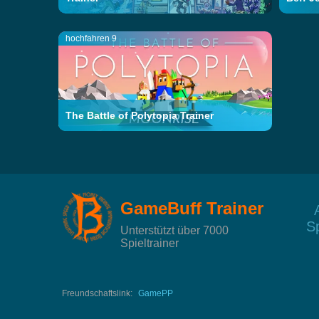
hochfahren 9
The Battle of Polytopia Trainer
GameBuff Trainer
Sp
Unterstützt über 7000
Spieltrainer
Freundschaftslink:
GamePP