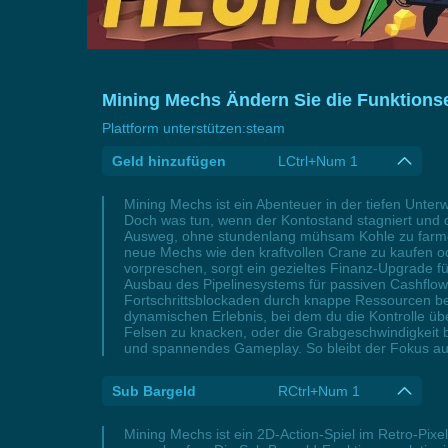
Mining Mechs Ändern Sie die Funktionse
Plattform unterstützen:
steam
Geld hinzufügen
LCtrl+Num 1
Mining Mechs ist ein Abenteuer in der tiefen Unte
Doch was tun, wenn der Kontostand stagniert und d
Ausweg, ohne stundenlang mühsam Kohle zu farmen. 
neue Mechs wie den kraftvollen Crane zu kaufen od
vorpreschen, sorgt ein gezieltes Finanz-Upgrade f
Ausbau des Pipelinesystems für passiven Cashflow 
Fortschrittsblockaden durch knappe Ressourcen be
dynamischen Erlebnis, bei dem du die Kontrolle üb
Felsen zu knacken, oder die Grabgeschwindigkeit b
und spannendes Gameplay. So bleibt der Fokus auf
Sub Bargeld
RCtrl+Num 1
Mining Mechs ist ein 2D-Action-Spiel im Retro-Pixel