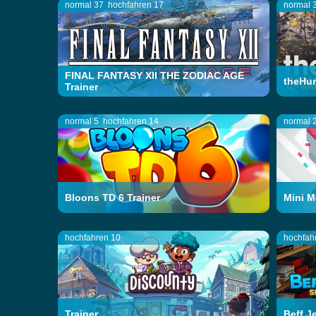
normal 37
hochfahren 17
normal 
FINAL FANTASY XII THE ZODIAC AGE
theHun
Trainer
normal 5
hochfahren 14
normal 
Bloons TD 6 Trainer
Mini M
hochfahren 10
hochfah
Trainer
Beff J