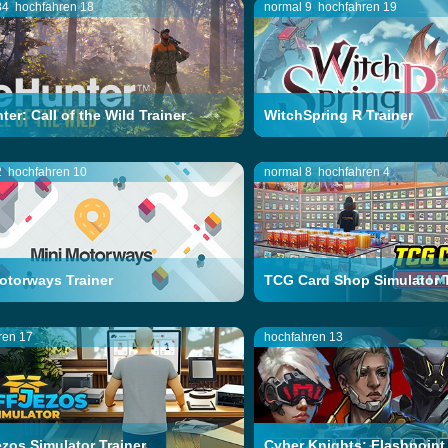
34
hochfahren 18
normal 9
hochfahren 19
ter: Call of the Wild Trainer
WitchSpring R Trainer
2
hochfahren 10
normal 8
hochfahren 4
otorways Trainer
TCG Card Shop Simulator T
ren 17
hochfahren 13
ezos Simulator Trainer
Cyber Knights: Flashpoint 