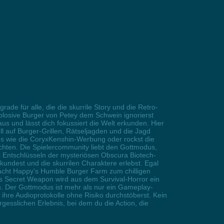
 für alle, die die skurrile Story und die Retro-
plosive Burger von Petey dem Schwein ignorierst
us und lässt dich fokussiert die Welt erkunden. Hier
 auf Burger-Grillen, Rätseljagden und die Jagd
gs wie die CoryxKenshin-Werbung oder rockst die
rchten. Die Spielercommunity liebt den Gottmodus,
s Entschlüsseln der mysteriösen Obscura Biotech-
undest und die skurrilen Charaktere erlebst. Egal
acht Happy's Humble Burger Farm zum chilligen
als Secret Weapon wird aus dem Survival-Horror ein
en. Der Gottmodus ist mehr als nur ein Gameplay-
ihre Audioprotokolle ohne Risiko durchstöberst. Kein
esslichen Erlebnis, bei dem du die Action, die