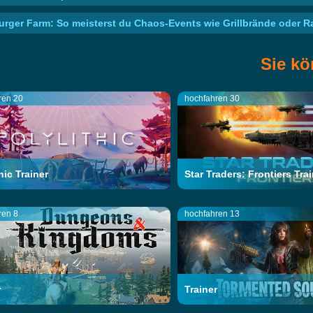
Burger Farm: So meisterst du Chaos-Events wie Grillbrände oder 
Sie kö
ren 20
hochfahren 30
hic Trainer
Star Traders: Frontiers Tra
ren 8
hochfahren 13
r
Trainer