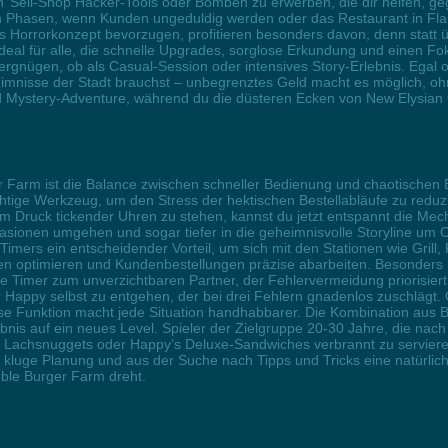
 ‘n’ Sell-Shop Hacker-Tools oder Bomben zu erwerben, die dir helfen, 
 Phasen, wenn Kunden ungeduldig werden oder das Restaurant in Flam
das Horrorkonzept bevorzugen, profitieren besonders davon, denn statt 
ideal für alle, die schnelle Upgrades, sorglose Erkundung und einen 
gnügen, ob als Casual-Session oder intensives Story-Erlebnis. Egal o
imnisse der Stadt brauchst – unbegrenztes Geld macht es möglich, o
ystery-Adventure, während du die düsteren Ecken von New Elysian C
 Farm ist die Balance zwischen schneller Bedienung und chaotischen E
richtige Werkzeug, um den Stress der hektischen Bestellabläufe zu redu
m Druck tickender Uhren zu stehen, kannst du jetzt entspannt die Mech
asionen umgehen und sogar tiefer in die geheimnisvolle Storyline um 
 Timers ein entscheidender Vorteil, um sich mit den Stationen wie Gril
gien optimieren und Kundenbestellungen präzise abarbeiten. Besonders
 Timer zum unverzichtbaren Partner, der Fehlervermeidung priorisiert
Happy selbst zu entgehen, der bei drei Fehlern gnadenlos zuschlägt. 
se Funktion macht jede Situation handhabbarer. Die Kombination aus B
ebnis auf ein neues Level. Spieler der Zielgruppe 20-30 Jahre, die n
ie Lachsnuggets oder Happy’s Deluxe-Sandwiches verbrannt zu serviere
e kluge Planung und aus der Suche nach Tipps und Tricks eine natürli
ble Burger Farm dreht.