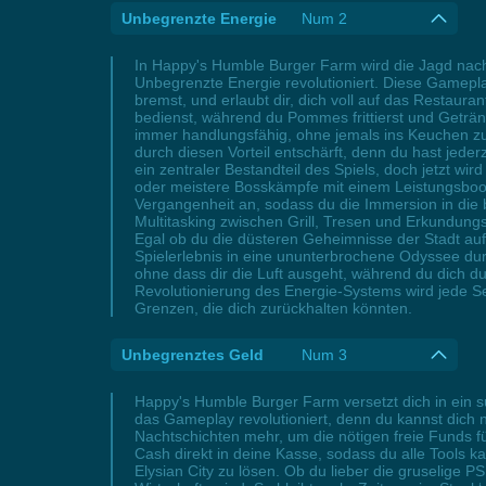
Unbegrenzte Energie
Num 2
In Happy's Humble Burger Farm wird die Jagd nach
Unbegrenzte Energie revolutioniert. Diese Gamepl
bremst, und erlaubt dir, dich voll auf das Restaur
bedienst, während du Pommes frittierst und Geträ
immer handlungsfähig, ohne jemals ins Keuchen z
durch diesen Vorteil entschärft, denn du hast jed
ein zentraler Bestandteil des Spiels, doch jetzt 
oder meistere Bosskämpfe mit einem Leistungsboos
Vergangenheit an, sodass du die Immersion in die
Multitasking zwischen Grill, Tresen und Erkundungs
Egal ob du die düsteren Geheimnisse der Stadt auf
Spielerlebnis in eine ununterbrochene Odyssee dur
ohne dass dir die Luft ausgeht, während du dich d
Revolutionierung des Energie-Systems wird jede Sek
Grenzen, die dich zurückhalten könnten.
Unbegrenztes Geld
Num 3
Happy's Humble Burger Farm versetzt dich in ein su
das Gameplay revolutioniert, denn du kannst dich 
Nachtschichten mehr, um die nötigen freie Funds f
Cash direkt in deine Kasse, sodass du alle Tools 
Elysian City zu lösen. Ob du lieber die gruselige 