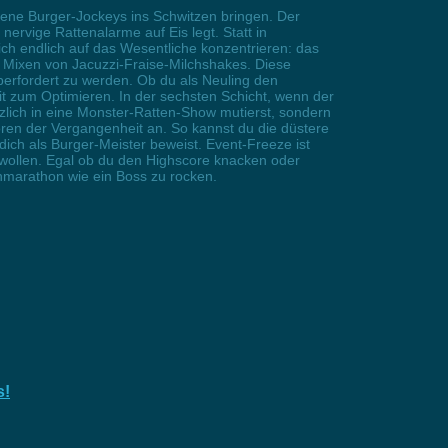
ene Burger-Jockeys ins Schwitzen bringen. Der
nervige Rattenalarme auf Eis legt. Statt in
h endlich auf das Wesentliche konzentrieren: das
 Mixen von Jacuzzi-Fraise-Milchshakes. Diese
berfordert zu werden. Ob du als Neuling den
Zeit zum Optimieren. In der sechsten Schicht, wenn der
tzlich in eine Monster-Ratten-Show mutierst, sondern
hören der Vergangenheit an. So kannst du die düstere
ch als Burger-Meister beweist. Event-Freeze ist
 wollen. Egal ob du den Highscore knacken oder
chmarathon wie ein Boss zu rocken.
s!