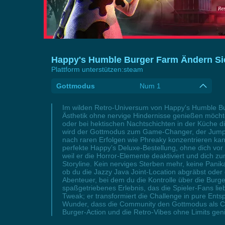
Happy's Humble Burger Farm Ändern Sie
Plattform unterstützen:
steam
Gottmodus
Num 1
Im wilden Retro-Universum von Happy's Humble Burg
Ästhetik ohne nervige Hindernisse genießen möchte
oder bei hektischen Nachtschichten in der Küche die
wird der Gottmodus zum Game-Changer, der Jumpsca
nach raren Erfolgen wie Phreaky konzentrieren ka
perfekte Happy’s Deluxe-Bestellung, ohne dich vor 
weil er die Horror-Elemente deaktiviert und dich 
Storyline. Kein nerviges Sterben mehr, keine Pani
ob du die Jazzy Java Joint-Location abgräbst od
Abenteuer, bei dem du die Kontrolle über die Burg
spaßgetriebenes Erlebnis, das die Spieler-Fans lie
Tweak; er transformiert die Challenge in pure Ent
Wunder, dass die Community den Gottmodus als Chea
Burger-Action und die Retro-Vibes ohne Limits gen