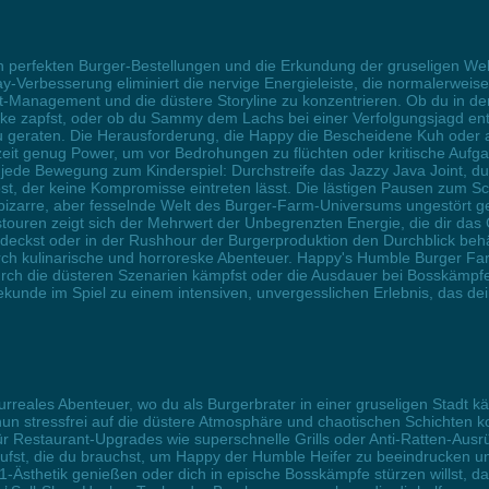
 perfekten Burger-Bestellungen und die Erkundung der gruseligen Welt
ay-Verbesserung eliminiert die nervige Energieleiste, die normalerwe
ant-Management und die düstere Storyline zu konzentrieren. Ob du in de
nke zapfst, oder ob du Sammy dem Lachs bei einer Verfolgungsjagd en
u geraten. Die Herausforderung, die Happy die Bescheidene Kuh oder
erzeit genug Power, um vor Bedrohungen zu flüchten oder kritische Au
wird jede Bewegung zum Kinderspiel: Durchstreife das Jazzy Java Joint
t, der keine Kompromisse eintreten lässt. Die lästigen Pausen zum Sc
 bizarre, aber fesselnde Welt des Burger-Farm-Universums ungestört g
touren zeigt sich der Mehrwert der Unbegrenzten Energie, die dir das G
deckst oder in der Rushhour der Burgerproduktion den Durchblick behä
ch kulinarische und horroreske Abenteuer. Happy's Humble Burger Farm 
urch die düsteren Szenarien kämpfst oder die Ausdauer bei Bosskämpf
unde im Spiel zu einem intensiven, unvergesslichen Erlebnis, das deine
rreales Abenteuer, wo du als Burgerbrater in einer gruseligen Stadt k
nun stressfrei auf die düstere Atmosphäre und chaotischen Schichten 
ür Restaurant-Upgrades wie superschnelle Grills oder Anti-Ratten-Ausr
kaufst, die du brauchst, um Happy der Humble Heifer zu beeindrucken u
PS1-Ästhetik genießen oder dich in epische Bosskämpfe stürzen willst, d