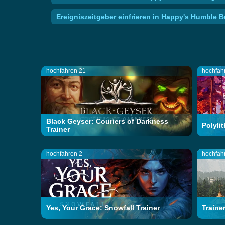
Ereigniszeitgeber einfrieren in Happy's Humble 
hochfahren 21
hochfah
Black Geyser: Couriers of Darkness
Polylit
Trainer
hochfahren 2
hochfah
Yes, Your Grace: Snowfall Trainer
Traine