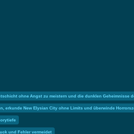
htschicht ohne Angst zu meistern und die dunklen Geheimnisse d
en, erkunde New Elysian City ohne Limits und überwinde Horrors
orytiefe
ruck und Fehler vermeidet