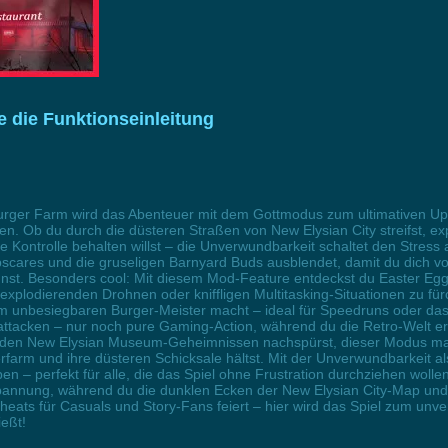
 die Funktionseinleitung
er Farm wird das Abenteuer mit dem Gottmodus zum ultimativen Upgrade
n. Ob du durch die düsteren Straßen von New Elysian City streifst, ex
 Kontrolle behalten willst – die Unverwundbarkeit schaltet den Stress a
res und die gruseligen Barnyard Buds ausblendet, damit du dich voll
nnst. Besonders cool: Mit diesem Mod-Feature entdeckst du Easter Eg
explodierenden Drohnen oder kniffligen Multitasking-Situationen zu fü
zum unbesiegbaren Burger-Meister macht – ideal für Speedruns oder da
kattacken – nur noch pure Gaming-Action, während du die Retro-Welt erk
er den New Elysian Museum-Geheimnissen nachspürst, dieser Modus m
erfarm und ihre düsteren Schicksale hältst. Mit der Unverwundbarkeit 
ben – perfekt für alle, die das Spiel ohne Frustration durchziehen woll
spannung, während du die dunklen Ecken der New Elysian City-Map und 
ts für Casuals und Story-Fans feiert – hier wird das Spiel zum unverg
ießt!