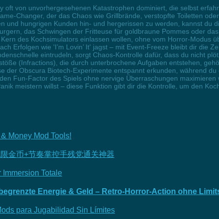
oft von unvorhergesehenen Katastrophen dominiert, die selbst erfahr
 Game-Changer, der das Chaos wie Grillbrände, verstopfte Toiletten oder 
und hungrigen Kunden hin- und hergerissen zu werden, kannst du dic
urgern, das Schwingen der Fritteuse für goldbraune Pommes oder das
 den Kern des Kochsimulators einlassen wollen, ohne vom Horror-Modus ü
ch Erfolgen wie 'I’m Lovin’ It' jagst – mit Event-Freeze bleibt dir die 
ndenschnelle eintrudeln, sorgt Chaos-Kontrolle dafür, dass du nicht plö
erstöße (Infractions), die durch unterbrochene Aufgaben entstehen, ge
se der Obscura Biotech-Experimente entspannt erkunden, während du di
 die den Fun-Factor des Spiels ohne nervige Überraschungen maximieren
nik meistern willst – diese Funktion gibt dir die Kontrolle, um den Ko
gy & Money Mod Tools!
无限金币+节奏掌控手残党通关神器
 Immersion Totale
grenzte Energie & Geld – Retro-Horror-Action ohne Limit
ods para Jugabilidad Sin Límites