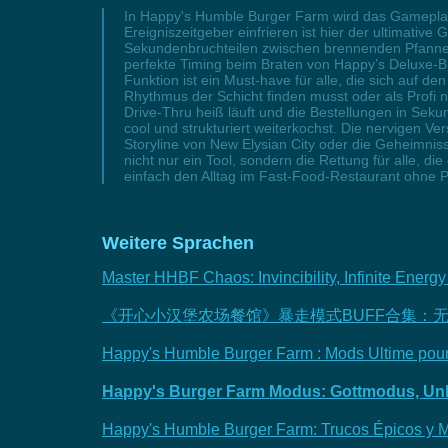
In Happy's Humble Burger Farm wird das Gameplay 
Ereigniszeitgeber einfrieren ist hier der ultimative
Sekundenbruchteilen zwischen brennenden Pfannen 
perfekte Timing beim Braten von Happy’s Deluxe-B
Funktion ist ein Must-have für alle, die sich auf
Rhythmus der Schicht finden musst oder als Profi na
Drive-Thru heiß läuft und die Bestellungen in Seku
cool und strukturiert weiterkochst. Die nervigen V
Storyline von New Elysian City oder die Geheimnis
nicht nur ein Tool, sondern die Rettung für alle,
einfach den Alltag im Fast-Food-Restaurant ohne Pa
Weitere Sprachen
Master HHBF Chaos: Invincibility, Infinite Ener
《开心小汉堡农场餐馆》暴走模式BUFF合集：
Happy's Humble Burger Farm : Mods Ultime pour
Happy's Burger Farm Modus: Gottmodus, Unbe
Happy's Humble Burger Farm: Trucos Épicos y M