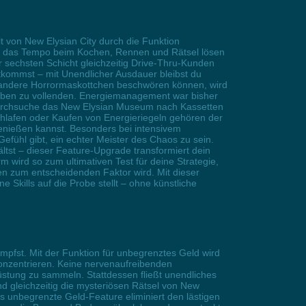
 von New Elysian City durch die Funktion
ise das Tempo beim Kochen, Rennen und Rätsel lösen
r sechsten Schicht gleichzeitig Drive-Thru-Kunden
tkommst – mit Unendlicher Ausdauer bleibst du
 andere Horrormaskottchen beschwören können, wird
fgaben zu vollenden. Energiemanagement war bisher
, durchsuche das New Elysian Museum nach Kassetten
hlafen oder Kaufen von Energieriegeln gehören der
enießen kannst. Besonders bei intensivem
efühl gibt, ein echter Meister des Chaos zu sein.
ltst – dieser Feature-Upgrade transformiert dein
wird so zum ultimativen Test für deine Strategie,
en zum entscheidenden Faktor wird. Mit dieser
 Skills auf die Probe stellt – ohne künstliche
ämpfst. Mit der Funktion für unbegrenztes Geld wird
konzentrieren. Keine nervenaufreibenden
üstung zu sammeln. Stattdessen fließt unendliches
nd gleichzeitig die mysteriösen Rätsel von New
as unbegrenzte Geld-Feature eliminiert den lästigen