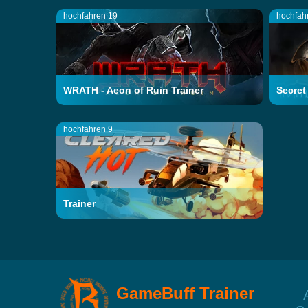
hochfahren 19
hochfah
WRATH - Aeon of Ruin Trainer
Secret
hochfahren 9
Trainer
GameBuff Trainer