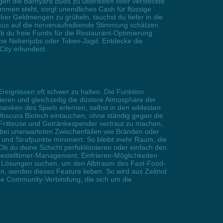
gegen die Barnyard Buds zu überleben oder versteckte
men steht, sorgt unendliches Cash für flüssige
über Geldmengen zu grübeln, tauchst du tiefer in die
Fokus auf die nervenaufreibende Stimmung schätzen.
b du freie Funds für die Restaurant-Optimierung
hne Nebenjobs oder Token-Jagd. Entdecke die
ity erkundest.
reignissen oft schwer zu halten. Die Funktion
zieren und gleichzeitig die düstere Atmosphäre der
aniken des Spiels erlernen, selbst in den wildesten
Obscura Biotech eintauchen, ohne ständig gegen die
l, Fritteuse und Getränkespender vertraut zu machen,
 bei unerwarteten Zwischenfällen wie Bränden oder
 und Strafpunkte minimiert. So bleibt mehr Raum, die
Ob du deine Schicht perfektionieren oder einfach den
estelltimer-Management, Einfrieren-Möglichkeiten
ach Lösungen suchen, um den Albtraum des Fast-Food-
n, werden dieses Feature lieben. So wird aus Zeitnot
che Community-Verbindung, die sich um die