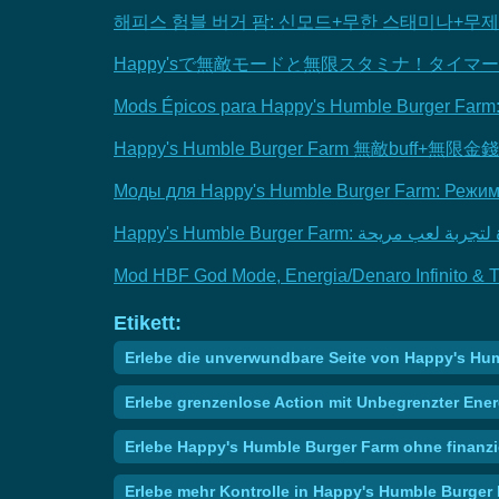
해피스 험블 버거 팜: 신모드+무한 스태미나+무제
Happy'sで無敵モードと無限スタミナ！タイ
Mods Épicos para Happy's Humble Burger Farm:
Happy's Humble Burger Farm 無敵b
Моды для Happy's Humble Burger Farm: Режим 
Mod HBF God Mode, Energia/Denaro Infinito & 
Etikett:
Erlebe die unverwundbare Seite von Happy's Hum
Erlebe grenzenlose Action mit Unbegrenzter Ene
Erlebe Happy's Humble Burger Farm ohne finanzie
Erlebe mehr Kontrolle in Happy's Humble Burger F