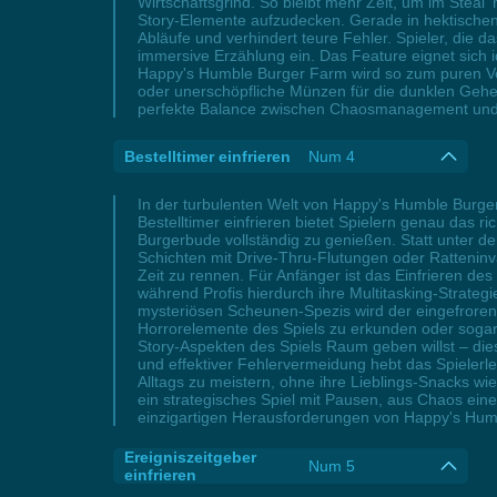
Wirtschaftsgrind. So bleibt mehr Zeit, um im Steal
Story-Elemente aufzudecken. Gerade in hektischen
Abläufe und verhindert teure Fehler. Spieler, die 
immersive Erzählung ein. Das Feature eignet sich 
Happy's Humble Burger Farm wird so zum puren Ver
oder unerschöpfliche Münzen für die dunklen Gehe
perfekte Balance zwischen Chaosmanagement und M
Bestelltimer einfrieren
Num 4
In der turbulenten Welt von Happy's Humble Burger
Bestelltimer einfrieren bietet Spielern genau das 
Burgerbude vollständig zu genießen. Statt unter de
Schichten mit Drive-Thru-Flutungen oder Ratteninv
Zeit zu rennen. Für Anfänger ist das Einfrieren des
während Profis hierdurch ihre Multitasking-Strate
mysteriösen Scheunen-Spezis wird der eingefrorene
Horrorelemente des Spiels zu erkunden oder sogar 
Story-Aspekten des Spiels Raum geben willst – die
und effektiver Fehlervermeidung hebt das Spielerl
Alltags zu meistern, ohne ihre Lieblings-Snacks w
ein strategisches Spiel mit Pausen, aus Chaos ein
einzigartigen Herausforderungen von Happy's Hum
Ereigniszeitgeber
Num 5
einfrieren