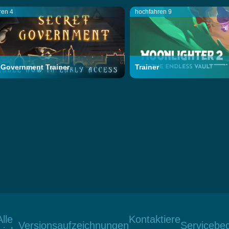
ren 4
hochfahren 9
 Government Trainer
Trainer
Alle
Kontaktiere
Versionsaufzeichnungen
Servicebe