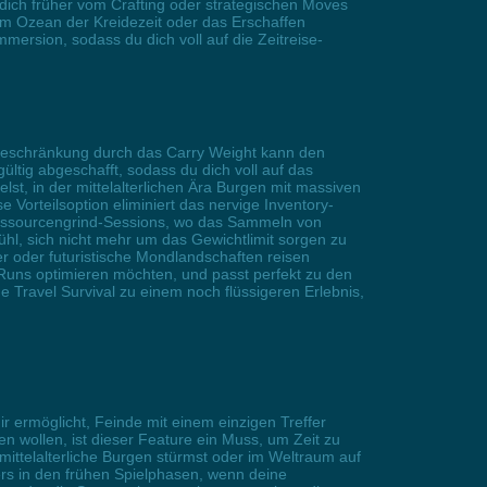
dich früher vom Crafting oder strategischen Moves
 im Ozean der Kreidezeit oder das Erschaffen
mersion, sodass du dich voll auf die Zeitreise-
e Beschränkung durch das Carry Weight kann den
ültig abgeschafft, sodass du dich voll auf das
lst, in der mittelalterlichen Ära Burgen mit massiven
 Vorteilsoption eliminiert das nervige Inventory-
Ressourcengrind-Sessions, wo das Sammeln von
ühl, sich nicht mehr um das Gewichtlimit sorgen zu
ser oder futuristische Mondlandschaften reisen
-Runs optimieren möchten, und passt perfekt zu den
Travel Survival zu einem noch flüssigeren Erlebnis,
r ermöglicht, Feinde mit einem einzigen Treffer
 wollen, ist dieser Feature ein Muss, um Zeit zu
ittelalterliche Burgen stürmst oder im Weltraum auf
ders in den frühen Spielphasen, wenn deine