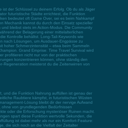
 ist der Schlüssel zu deinem Erfolg. Ob du als Jäger
or futuristische Städte errichtest, die Funktion
alken bedeutet oft Game Over, sei es beim Nahkampf
en Mechanik kannst du durch den Einsatz spezieller
 und bleibst stets im Action-Modus. Die Community
 während der Belagerung einer mittelalterlichen
ie Kontrolle behältst. Long-Tail-Keywords wie
uchen nach Lösungen, um Ausdauer-Engpässe zu
 mit hoher Schmerzintensität – etwa beim Sammeln
hampion. Grand Emprise: Time Travel Survival wird
r profitieren nicht nur von der praktischen
erungen konzentrieren können, ohne ständig den
-Regeneration meisterst du die Zeitenwirren von
, und die Funktion Nahrung auffüllen ist genau der
itliche Raubtiere kämpfst, in futuristischen Wüsten
nmanagement-Lösung bleibt dir der nervige Aufwand
n, ohne von grundlegenden Bedürfnissen
ojekte oder die Erforschung mysteriöser Ruinen macht.
ungen spart diese Funktion wertvolle Sekunden, die
üllung ist dabei mehr als nur ein Komfort-Feature:
, die sich noch an die Vielfalt der Zeitalter