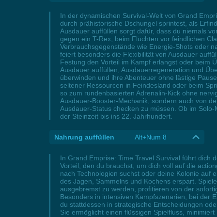
In der dynamischen Survival-Welt von Grand Emprise
durch prähistorische Dschungel sprintest, als Erfin
Ausdauer auffüllen sorgt dafür, dass du niemals 
gegen ein T-Rex, beim Flüchten vor feindlichen Cl
Verbrauchsgegenstände wie Energie-Shots oder nah
feiert besonders die Flexibilität von Ausdauer auff
Festung den Vorteil im Kampf erlangst oder beim Ü
Ausdauer auffüllen, Ausdauerregeneration und Übe
überwinden und ihre Abenteuer ohne lästige Pausen
seltener Ressourcen in Feindesland oder beim Sp
so zum rundenbasierten Adrenalin-Kick ohne nervige
Ausdauer-Booster-Mechanik, sondern auch von der 
Ausdauer-Status checken zu müssen. Ob im Solo-Mo
der Steinzeit bis ins 22. Jahrhundert.
Nahrung auffüllen
Alt+Num 8
In Grand Emprise: Time Travel Survival führt dich 
Vorteil, den du brauchst, um dich voll auf die act
nach Technologien suchst oder deine Kolonie auf 
des Jagen, Sammelns und Kochens erspart. Spieler
ausgebremst zu werden, profitieren von der soforti
Besonders in intensiven Kampfszenarien, bei der E
du stattdessen in strategische Entscheidungen ode
Sie ermöglicht einen flüssigen Spielfluss, minimiert