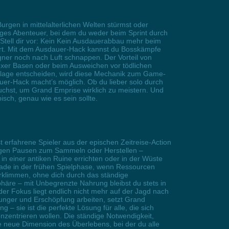
urgen in mittelalterlichen Welten stürmst oder
siges Abenteuer, bei dem du weder beim Sprint durch
tell dir vor: Kein Kein Ausdauerabbau mehr beim
ert. Mit dem Ausdauer-Hack kannst du Bosskämpfe
ner noch nach Luft schnappen. Der Vorteil von
lexer Basen oder beim Ausweichen vor tödlichen
rlage entscheiden, wird diese Mechanik zum Game-
uer-Hack macht’s möglich. Ob du lieber solo durch
rauchst, um Grand Emprise wirklich zu meistern. Und
sch, genau wie es sein sollte.
t erfahrene Spieler aus der epischen Zeitreise-Action
vigen Pausen zum Sammeln oder Herstellen –
s in einer antiken Ruine errichten oder in der Wüste
rade in der frühen Spielphase, wenn Ressourcen
rklimmen, ohne dich durch das ständige
re – mit Unbegrenzte Nahrung bleibst du stets in
r Fokus liegt endlich nicht mehr auf der Jagd nach
nger und Erschöpfung arbeiten, setzt Grand
– sie ist die perfekte Lösung für alle, die sich
zentrieren wollen. Die ständige Notwendigkeit,
ne neue Dimension des Überlebens, bei der du alle