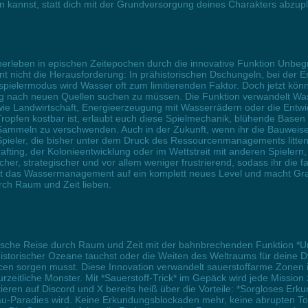
en kannst, statt dich mit der Grundversorgung deines Charakters abzup
berleben in epischen Zeitepochen durch die innovative Funktion Unbegr
 nicht die Herausforderung: In prähistorischen Dschungeln, bei der E
ielermodus wird Wasser oft zum limitierenden Faktor. Doch jetzt könn
ig nach neuen Quellen suchen zu müssen. Die Funktion verwandelt Wa
 wie Landwirtschaft, Energieerzeugung mit Wasserrädern oder die Entwi
ropfen kostbar ist, erlaubt euch diese Spielmechanik, blühende Bas
m Sammeln zu verschwenden. Auch in der Zukunft, wenn ihr die Bauweis
. Spieler, die bisher unter dem Druck des Ressourcenmanagements litten, 
afting, der Kolonieentwicklung oder im Wettstreit mit anderen Spielern, 
, strategischer und vor allem weniger frustrierend, sodass ihr die f
t das Wassermanagement auf ein komplett neues Level und macht Gran
urch Raum und Zeit lieben.
pische Reise durch Raum und Zeit mit der bahnbrechenden Funktion *U
ähistorischer Ozeane tauchst oder die Weiten des Weltraums für deine D
cen sorgen musst. Diese Innovation verwandelt sauerstoffarme Zonen 
zeitliche Monster. Mit *Sauerstoff-Trick* im Gepäck wird jede Mission
tieren auf Discord und X bereits heiß über die Vorteile: *Sorgloses Er
u-Paradies wird. Keine Erkundungsblockaden mehr, keine abrupten Tod