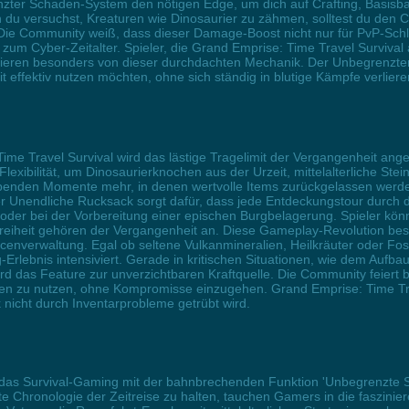
enzter Schaden-System den nötigen Edge, um dich auf Crafting, Basisbau
du versuchst, Kreaturen wie Dinosaurier zu zähmen, solltest du den 
er. Die Community weiß, dass dieser Damage-Boost nicht nur für PvP-Sch
 zum Cyber-Zeitalter. Spieler, die Grand Emprise: Time Travel Surviva
ofitieren besonders von dieser durchdachten Mechanik. Der Unbegrenzt
it effektiv nutzen möchten, ohne sich ständig in blutige Kämpfe verlie
Time Travel Survival wird das lästige Tragelimit der Vergangenheit an
Flexibilität, um Dinosaurierknochen aus der Urzeit, mittelalterliche Ste
benden Momente mehr, in denen wertvolle Items zurückgelassen wer
r Unendliche Rucksack sorgt dafür, dass jede Entdeckungstour durch di
r bei der Vorbereitung einer epischen Burgbelagerung. Spieler können
reiheit gehören der Vergangenheit an. Diese Gameplay-Revolution bes
enverwaltung. Egal ob seltene Vulkanmineralien, Heilkräuter oder Fossil
ng-Erlebnis intensiviert. Gerade in kritischen Situationen, wie dem Auf
 das Feature zur unverzichtbaren Kraftquelle. Die Community feiert bere
en zu nutzen, ohne Kompromisse einzugehen. Grand Emprise: Time Tra
nicht durch Inventarprobleme getrübt wird.
t das Survival-Gaming mit der bahnbrechenden Funktion 'Unbegrenzte S
kte Chronologie der Zeitreise zu halten, tauchen Gamers in die faszinie