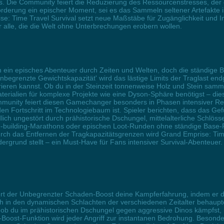
. Die Community feiert die Reduzierung des Ressourcenstresses, der 
sforderung ein epischer Moment, sei es das Sammeln seltener Artefakte
e: Time Travel Survival setzt neue Maßstäbe für Zugänglichkeit und Im
 alle, die die Welt ohne Unterbrechungen erobern wollen.
rn ein episches Abenteuer durch Zeiten und Welten, doch die ständig
begrenzte Gewichtskapazität' wird das lästige Limits der Traglast endg
rieren kannst. Ob du in der Steinzeit tonnenweise Holz und Stein samme
aterialien für komplexe Projekte wie eine Dyson-Sphäre benötigst – diese
ommunity feiert diesen Gamechanger besonders in Phasen intensiver 
n Fortschritt im Technologiebaum ist. Spieler berichten, dass das Gef
lich ungestört durch prähistorische Dschungel, mittelalterliche Schlös
 Base-building-Marathons oder epischen Loot-Runden ohne ständige Base
h das Entfernen der Tragkapazitätsgrenzen wird Grand Emprise: Time 
grund stellt – ein Must-Have für Fans intensiver Survival-Abenteuer.
iert der Unbegrenzter Schaden-Boost deine Kampferfahrung, indem er di
h in den dynamischen Schlachten der verschiedenen Zeitalter behaupten
 ob du im prähistorischen Dschungel gegen aggressive Dinos kämpfst, m
age-Boost-Funktion wird jeder Angriff zur instantanen Bedrohung. Beson