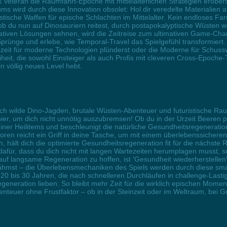
als Veteran die Raumfahrt-Epoche mit mittelalterlichen Strategien erobe
s wird durch diese Innovation obsolet: Hol dir veredelte Materialien aus
ristische Waffen für epische Schlachten im Mittelalter. Kein endloses 
ob du nun auf Dinosauriern reitest, durch postapokalyptische Wüsten wa
ativen Lösungen sehnen, wird die Zeitreise zum ultimativen Game-Chan
Sprünge und erlebe, wie Temporal-Travel das Spielgefühl transformiert
gszeit für moderne Technologien plünderst oder die Moderne für Schuss
heit, die sowohl Einsteiger als auch Profis mit cleveren Cross-Epoche
 völlig neues Level hebt.
ich wilde Dino-Jagden, brutale Wüsten-Abenteuer und futuristische Rau
hier, um dich nicht unnötig auszubremsen! Ob du in der Urzeit Beeren pl
deiner Heilitems und beschleunigt die natürliche Gesundheitsregeneration,
ren reicht ein Griff in deine Tasche, um mit einem überlebenssicheren
hält dich die optimierte Gesundheitsregeneration fit für die nächste 
afür, dass du dich nicht mit langen Wartezeiten herumplagen musst, sond
r auf langsame Regeneration zu hoffen, ist 'Gesundheit wiederherstell
ähmst – die Überlebensmechaniken des Spiels werden durch diese smart
on 20 bis 30 Jahren, die nach schnelleren Durchläufen in challenge-Las
generation lieben. So bleibt mehr Zeit für die wirklich epischen Mom
benteuer ohne Frustfaktor – ob in der Steinzeit oder im Weltraum, bei 