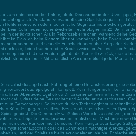
er zum entscheidenden Faktor, ob du Dinosaurier in der Urzeit jagst, B
tion Unbegrenzte Ausdauer verwandelt deine Spielstrategie in ein flüs
en Höhlenmenschen oder mechanische Gegnitzer ins Stocken gerätst. S
oder beim Schmieden hochentwickelter Technologien im 22. Jahrhund
el in der ägyptischen Ära in Rekordzeit erreichen, während deine Geg
bleibst im Flow, ob beim Klettern über Vulkanhänge, beim Bauen komp
urcenmanagement und schnelle Entscheidungen über Sieg oder Niede
onsleiste, keine frustrierenden Breaks zwischen Actions – der Ausda
rmen optimierst, diese Feature gibt dir die Kontrolle zurück, die du b
ötzlich stehenbleiben? Mit Unendliche Ausdauer bleibt jeder Moment epi
Survival ist die Jagd nach Nahrung oft eine Herausforderung, die selbs
ng verändert das Spielgefühl komplett: Kein Hunger mehr, keine ner
die nächsten Abenteuer. Egal ob du Dinosaurier zähmen willst, eine Basi
 sorgt dafür, dass deine Gesundheit und Ausdauer nie nachlassen. Ge
eature zum Gamechanger. So kannst du den Technologiebaum schneller e
en Kämpfen gegen urzeitliche Bestien oder beim Bau einer Dyson-Sphä
iels genießt. Die Community weiß diese Vorteile zu schätzen, denn de
l Survival-Spiele normalerweise mit realistischen Mechaniken wie Hu
er nennen diese Funktion nicht umsonst Kein Hunger oder Ewige Sättigung 
rschen mystischer Epochen oder das Schmieden mächtiger Werkzeuge kon
heit an, und der Spielfluss bleibt actiongeladen wie nie. Entdecke ei