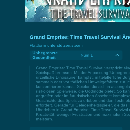
Grand Emprise: Time Travel Survival Änd
Plattform unterstützen:
steam
Unbegrenzte
Num 1
Gesundheit
Grand Emprise: Time Travel Survival verspricht e
Spielspaß bremsen. Mit der Anpassung 'Unbegrenzt
urzeitliche Dinosaurier kämpfst, mittelalterliche 
sammeln oder vor tödlichen Umweltgefahren zurück
konzentrieren kannst. Spieler, die sich in actiong
risikolosen Spielweise, die Godmode bietet. So kann
angreifen oder im futuristischen Abschnitt komple
Geschichte des Spiels zu erleben und den Techno
erfordert. Gerade für Gelegenheitsspieler, die das
Überleben in Grand Emprise: Time Travel Survival 
Kreativität, weniger Frustration und maximalem Spaß
meistern.