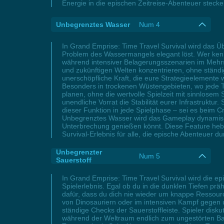
Energie in die epischen Zeitreise-Abenteuer steck
Unbegrenztes Wasser
Num 4
In Grand Emprise: Time Travel Survival wird das Ü
Problem des Wassermangels elegant löst. Wer kennt
während intensiver Belagerungsszenarien im Mehrsp
und zukünftigen Welten konzentrieren, ohne ständ
unerschöpfliche Kraft, die eure Strategieelemente
Besonders in trockenen Wüstengebieten, wo jede T
planen, ohne die wertvolle Spielzeit mit sinnlose
unendliche Vorrat die Stabilität eurer Infrastruktur
dieser Funktion in jede Spielphase – sei es beim Cr
Unbegrenztes Wasser wird das Gameplay dynamischer
Unterbrechung genießen könnt. Diese Feature heb
Survival-Erlebnis für alle, die epische Abenteuer d
Unbegrenzter
Num 5
Sauerstoff
In Grand Emprise: Time Travel Survival wird die e
Spielerlebnis. Egal ob du in die dunklen Tiefen pr
dafür, dass du dich nie wieder um knappe Ressour
von Dinosauriern oder im intensiven Kampf gegen ur
ständige Checks der Sauerstoffleiste. Spieler disku
während der Weltraum endlich zum ungestörten Ba