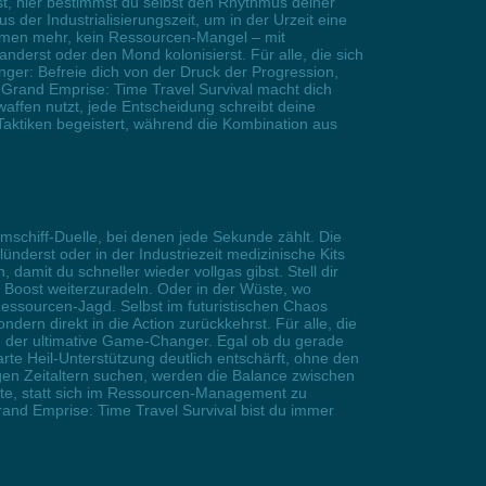
rst, hier bestimmst du selbst den Rhythmus deiner
 der Industrialisierungszeit, um in der Urzeit eine
Farmen mehr, kein Ressourcen-Mangel – mit
nderst oder den Mond kolonisierst. Für alle, die sich
ger: Befreie dich von der Druck der Progression,
. Grand Emprise: Time Travel Survival macht dich
waffen nutzt, jede Entscheidung schreibt deine
-Taktiken begeistert, während die Kombination aus
mschiff-Duelle, bei denen jede Sekunde zählt. Die
ünderst oder in der Industriezeit medizinische Kits
 damit du schneller wieder vollgas gibst. Stell dir
 Boost weiterzuradeln. Oder in der Wüste, wo
Ressourcen-Jagd. Selbst im futuristischen Chaos
ern direkt in die Action zurückkehrst. Für alle, die
en' der ultimative Game-Changer. Egal ob du gerade
e Heil-Unterstützung deutlich entschärft, ohne den
tigen Zeitaltern suchen, werden die Balance zwischen
ente, statt sich im Ressourcen-Management zu
Grand Emprise: Time Travel Survival bist du immer