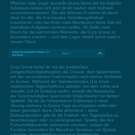
Pflanzen oder sogar spezielle Quest-Items wie bei Kapitän
Schnauze lassen sich jetzt direkt kaufen statt mühsam
zusammenzusparen. Die alte Münzen-Funktion ist damit
ideal für alle, die ihre kreative Gestaltungsfreiheit
maximieren oder bei ihren Insel-Abenteuern keine Zeit mit
repetitiven Aufgaben verlieren wollen. So bleibt mehr
Raum für die wärmenden Momente, die Cozy Grove so
besonders machen – und dein Lager strahlt schon bald in
neuem Glanz.
Zeitgeschwindigkeit festlegen (1 =
Num 4
Standard)
Cozy Grove bietet dir mit der praktischen
Zeitgeschwindigkeitsoption die Chance, dein Spielerlebnis
auf der verzauberten Insel komplett nach deinen Vorlieben
zu formen. Während der Standardmodus (1x) einen
realistischen Tagesrhythmus abbildet, bei dem echte und
virtuelle Zeit im Einklang laufen, erlaubt die Anpassung
der Geschwindigkeit spannende Möglichkeiten für deinen
Spielstil. Ob du als Geisterbären-Enthusiast in einer
Sitzung mehrere In-Game-Tage durchspielen willst oder
lieber gemütlich deine Zelte dekorierst – diese
Zeitmanipulation gibt dir die Freiheit, den Tageszyklus zu
beschleunigen oder zu verlangsamen. Spieler, die ihre
Fortschrittskontrolle optimieren möchten, nutzen die
Funktion besonders für Marathon-Sessions, um Quests
schneller abzuschließen und neue Spielinhalte