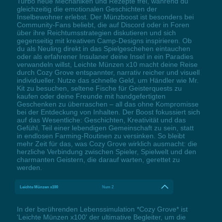
Turbo neue Mechaniken und Rezepte frei, während du
gleichzeitig die emotionalen Geschichten der
Inselbewohner erlebst. Der Münzboost ist besonders bei
Community-Fans beliebt, die auf Discord oder in Foren
über ihre Reichtumsstrategien diskutieren und sich
gegenseitig mit kreativen Camp-Designs inspirieren. Ob
du als Neuling direkt in das Spielgeschehen eintauchen
oder als erfahrener Insulaner deine Insel in ein Paradies
verwandeln willst, Leichte Münzen x10 macht deine Reise
durch Cozy Grove entspannter, narrativ reicher und visuell
individueller. Nutze das schnelle Geld, um Händler wie Mr.
Kit zu besuchen, seltene Fische für Geisterquests zu
kaufen oder deine Freunde mit handgefertigten
Geschenken zu überraschen – all das ohne Kompromisse
bei der Entdeckung von Inhalten. Der Boost fokussiert sich
auf das Wesentliche: Geschichten, Kreativität und das
Gefühl, Teil einer lebendigen Gemeinschaft zu sein, statt
in endlosen Farming-Routinen zu versinken. So bleibt
mehr Zeit für das, was Cozy Grove wirklich ausmacht: die
herzliche Verbindung zwischen Spieler, Spielwelt und den
charmanten Geistern, die darauf warten, gerettet zu
werden.
Leichte Münzen x100
Num 2
In der berührenden Lebenssimulation *Cozy Grove* ist
'Leichte Münzen x100' der ultimative Begleiter, um die