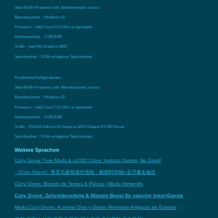
Setzt 64-Bit-Prozessor und -Betriebssystem voraus
Betriebssystem：Windows 10
Prozessor：Intel Core i5 2.5 GHz or equivalent
Arbeitsspeicher：4 GB RAM
Grafik：Intel HD Graphics 4000
Speicherplatz：3 GB verfügbarer Speicherplatz
Empfohlene Konfigurationen:
Setzt 64-Bit-Prozessor und -Betriebssystem voraus
Betriebssystem：Windows 10
Prozessor：Intel Core i7 3.0 GHz or equivalent
Arbeitsspeicher：8 GB RAM
Grafik：NVIDIA Geforce 10 Series or AMD Radeon RX 500 Series
Speicherplatz：5 GB verfügbarer Speicherplatz
Weitere Sprachen
Cozy Grove Time Mods & x1000 Coins: Instant Quests, No Grind!
《Cozy Grove》熊灵岛硬核操作指南：解锁时间轴+金币暴走秘技
Cozy Grove: Boosts de Temps & Pièces | Mods Immersifs
Cozy Grove: Zeitvorbereitung & Münzen Boost für epische Insel-Quests
Mods Cozy Grove: Acelerar Días y Ganar Monedas Antiguas sin Esperar