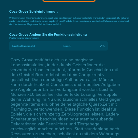
Cozy Grove Spieleinführung：
Willkommen in Hainheim, dem Sim-Spiel über das Campen auf einer sich stets wandelnden Spukinsel. Du gehörst
zu den Geistfindern und streifst jeden Tag durch den Wald der Insel, wo du neue versteckte Geheimnisse findest und
den Geistern der Region zur letzten Ruhe verhilfst.
Cozy Grove Ändern Sie die Funktionseinleitung
Plattform unterstützen:
steam
Leichte Münzen x10
Num 1
Cozy Grove entführt dich in eine magische
Lebenssimulation, in der du als Geisterfinder die
verzauberte Insel erkundest, rührende Geschichten mit
den Geisterbären erlebst und dein Camp kreativ
gestaltest. Doch der stetige Aufbau von alten Münzen
kann durch Echtzeit-Constraints und repetitive Aufgaben
wie Angeln oder Ernten verlangsamt werden. Leichte
Münzen x10 bietet hier die perfekte Lösung: Verdopple
deine Währung im Nu und tausche schnelles Geld gegen
begehrte Items ein, ohne deine tägliche Quest-Zeit mit
Farming zu verschwenden. Diese Funktion ist ideal für
Spieler, die sich frühzeitig Zelt-Upgrades leisten, Laden-
Erweiterungen beschleunigen oder atemberaubende
Dekorationen wie Feenlichter und Tiergehege
erschwinglich machen möchten. Statt stundenlang nach
Ressourcen zu suchen, schaltest du mit dem Währungs-