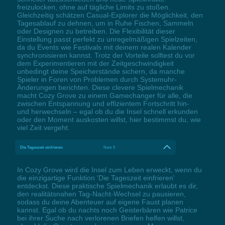
freizulocken, ohne auf tägliche Limits zu stoßen.
Gleichzeitig schätzen Casual-Explorer die Möglichkeit, den
Tagesablauf zu dehnen, um in Ruhe Fischen, Sammeln
oder Designen zu betreiben. Die Flexibilität dieser
Einstellung passt perfekt zu unregelmäßigen Spielzeiten,
da du Events wie Festivals mit deinem realen Kalender
synchronisieren kannst. Trotz der Vorteile solltest du vor
dem Experimentieren mit der Zeitgeschwindigkeit
unbedingt deine Speicherstände sichern, da manche
Spieler in Foren von Problemen durch Systemuhr-
Änderungen berichten. Diese clevere Spielmechanik
macht Cozy Grove zu einem Gamechanger für alle, die
zwischen Entspannung und effizientem Fortschritt hin-
und herwechseln – egal ob du die Insel schnell erkunden
oder den Moment auskosten willst, hier bestimmst du, wie
viel Zeit vergeht.
Die Tageszeit einfrieren
Num 5
In Cozy Grove wird die Insel zum Leben erweckt, wenn du
die einzigartige Funktion 'Die Tageszeit einfrieren'
entdeckst. Diese praktische Spielmechanik erlaubt es dir,
den realitätsnahen Tag-Nacht-Wechsel zu pausieren,
sodass du deine Abenteuer auf eigene Faust planen
kannst. Egal ob du nachts noch Geisterbären wie Patrice
bei ihrer Suche nach verlorenen Briefen helfen willst,