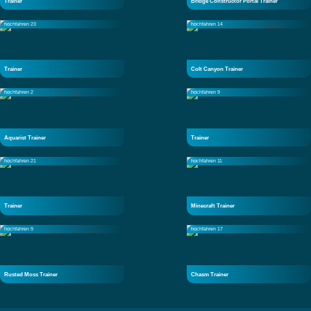
Trainer
Bridge Constructor Portal Trainer
hochfahren 23
hochfahren 14
Trainer
Colt Canyon Trainer
hochfahren 2
hochfahren 9
Aquarist Trainer
Trainer
hochfahren 21
hochfahren 11
Trainer
Minecraft Trainer
hochfahren 9
hochfahren 17
Rusted Moss Trainer
Chasm Trainer