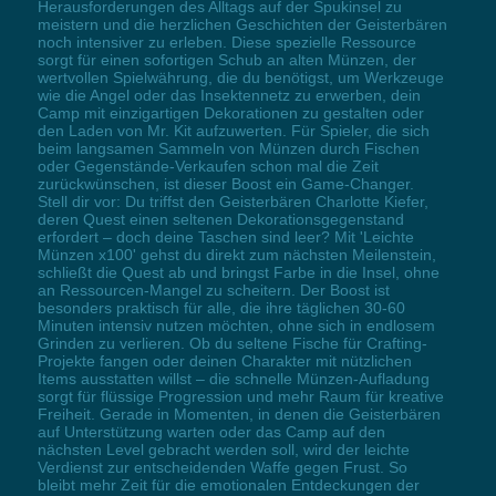
Herausforderungen des Alltags auf der Spukinsel zu
meistern und die herzlichen Geschichten der Geisterbären
noch intensiver zu erleben. Diese spezielle Ressource
sorgt für einen sofortigen Schub an alten Münzen, der
wertvollen Spielwährung, die du benötigst, um Werkzeuge
wie die Angel oder das Insektennetz zu erwerben, dein
Camp mit einzigartigen Dekorationen zu gestalten oder
den Laden von Mr. Kit aufzuwerten. Für Spieler, die sich
beim langsamen Sammeln von Münzen durch Fischen
oder Gegenstände-Verkaufen schon mal die Zeit
zurückwünschen, ist dieser Boost ein Game-Changer.
Stell dir vor: Du triffst den Geisterbären Charlotte Kiefer,
deren Quest einen seltenen Dekorationsgegenstand
erfordert – doch deine Taschen sind leer? Mit 'Leichte
Münzen x100' gehst du direkt zum nächsten Meilenstein,
schließt die Quest ab und bringst Farbe in die Insel, ohne
an Ressourcen-Mangel zu scheitern. Der Boost ist
besonders praktisch für alle, die ihre täglichen 30-60
Minuten intensiv nutzen möchten, ohne sich in endlosem
Grinden zu verlieren. Ob du seltene Fische für Crafting-
Projekte fangen oder deinen Charakter mit nützlichen
Items ausstatten willst – die schnelle Münzen-Aufladung
sorgt für flüssige Progression und mehr Raum für kreative
Freiheit. Gerade in Momenten, in denen die Geisterbären
auf Unterstützung warten oder das Camp auf den
nächsten Level gebracht werden soll, wird der leichte
Verdienst zur entscheidenden Waffe gegen Frust. So
bleibt mehr Zeit für die emotionalen Entdeckungen der