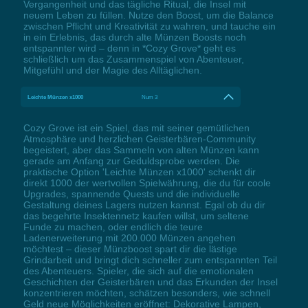
Vergangenheit und das tägliche Ritual, die Insel mit
neuem Leben zu füllen. Nutze den Boost, um die Balance
zwischen Pflicht und Kreativität zu wahren, und tauche ein
in ein Erlebnis, das durch alte Münzen Boosts noch
entspannter wird – denn in *Cozy Grove* geht es
schließlich um das Zusammenspiel von Abenteuer,
Mitgefühl und der Magie des Alltäglichen.
Leichte Münzen x1000
Num 3
Cozy Grove ist ein Spiel, das mit seiner gemütlichen
Atmosphäre und herzlichen Geisterbären-Community
begeistert, aber das Sammeln von alten Münzen kann
gerade am Anfang zur Geduldsprobe werden. Die
praktische Option 'Leichte Münzen x1000' schenkt dir
direkt 1000 der wertvollen Spielwährung, die du für coole
Upgrades, spannende Quests und die individuelle
Gestaltung deines Lagers nutzen kannst. Egal ob du dir
das begehrte Insektennetz kaufen willst, um seltene
Funde zu machen, oder endlich die teure
Ladenerweiterung mit 200.000 Münzen angehen
möchtest – dieser Münzboost spart dir die lästige
Grindarbeit und bringt dich schneller zum entspannten Teil
des Abenteuers. Spieler, die sich auf die emotionalen
Geschichten der Geisterbären und das Erkunden der Insel
konzentrieren möchten, schätzen besonders, wie schnell
Geld neue Möglichkeiten eröffnet: Dekorative Lampen,