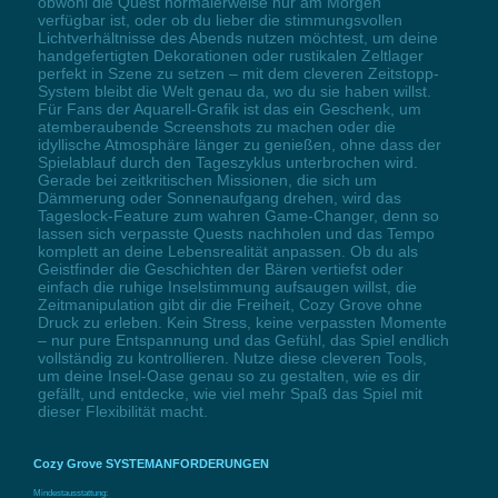
obwohl die Quest normalerweise nur am Morgen
verfügbar ist, oder ob du lieber die stimmungsvollen
Lichtverhältnisse des Abends nutzen möchtest, um deine
handgefertigten Dekorationen oder rustikalen Zeltlager
perfekt in Szene zu setzen – mit dem cleveren Zeitstopp-
System bleibt die Welt genau da, wo du sie haben willst.
Für Fans der Aquarell-Grafik ist das ein Geschenk, um
atemberaubende Screenshots zu machen oder die
idyllische Atmosphäre länger zu genießen, ohne dass der
Spielablauf durch den Tageszyklus unterbrochen wird.
Gerade bei zeitkritischen Missionen, die sich um
Dämmerung oder Sonnenaufgang drehen, wird das
Tageslock-Feature zum wahren Game-Changer, denn so
lassen sich verpasste Quests nachholen und das Tempo
komplett an deine Lebensrealität anpassen. Ob du als
Geistfinder die Geschichten der Bären vertiefst oder
einfach die ruhige Inselstimmung aufsaugen willst, die
Zeitmanipulation gibt dir die Freiheit, Cozy Grove ohne
Druck zu erleben. Kein Stress, keine verpassten Momente
– nur pure Entspannung und das Gefühl, das Spiel endlich
vollständig zu kontrollieren. Nutze diese cleveren Tools,
um deine Insel-Oase genau so zu gestalten, wie es dir
gefällt, und entdecke, wie viel mehr Spaß das Spiel mit
dieser Flexibilität macht.
Cozy Grove SYSTEMANFORDERUNGEN
Mindestausstattung: