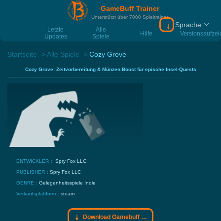
GameBuff Trainer
Unterstützt über 7000 Spieltrainer
Sprache
Download Gamebu
Letzte
Alle
Hilfe
Versionsaufze
Updates
Spiele
Startseite
Alle Spiele
Cozy Grove
Cozy Grove: Zeitvorbereitung & Münzen Boost für epische Insel-Quests
ENTWICKLER：
Spry Fox LLC
PUBLISHER：
Spry Fox LLC
GENRE：
Gelegenheitsspiele
Indie
Verkaufsplattform：
steam
Download Gamebuff Trainer