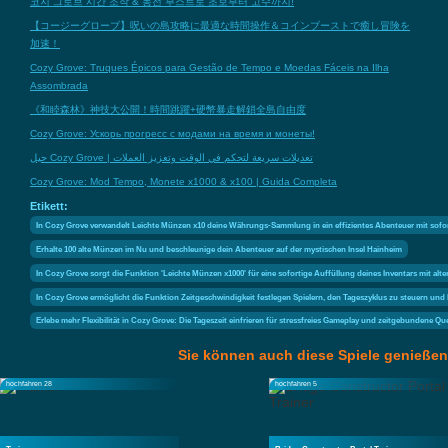
코지 그로브 시간 조작 & 동전 부스트로 초보부터 고수까지!
【コージーグローブ】呪いの島攻略に最適な時間操作＆コインブーストで癒し冒険を
加速！
Cozy Grove: Truques Épicos para Gestão de Tempo e Moedas Fáceis na Ilha
Assombrada
《和睦森林》神技大公開！時間跳躍+硬幣暴走解鎖全島自由度
Cozy Grove: Ускорь прогресс с модами на время и монеты!
حيل Cozy Grove | تعديلات سريعة لتحكم في الوقت وتعزيز العملات
Cozy Grove: Mod Tempo, Monete x1000 & x100 | Guida Completa
Etikett:
In Cozy Grove verwandelt Leichte Münzen x10 deine Währungs-Sammlung in ein effizientes Abenteuer mit sofor
Erhalte 100 alte Münzen im Nu und beschleunige dein Abenteuer auf der mystischen Insel Hainheim
In Cozy Grove sorgt die Funktion 'Leichte Münzen x1000' für eine sofortige Auffüllung deines Inventars mit a
In Cozy Grove ermöglicht die Funktion Zeitgeschwindigkeit festlegen Spielern, den Tageszyklus zu steuern und
Erlebe mehr Flexibilität in Cozy Grove: Die Tageszeit einfrieren für stressfreies Gameplay und zeitgebundene Qu
Sie können auch diese Spiele genießen
hochfahren 28
hochfahren 5