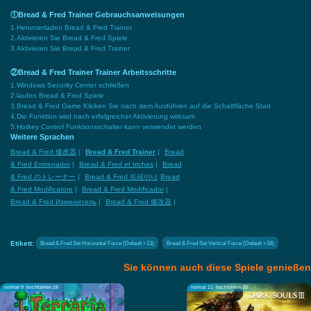
①Bread & Fred Trainer Gebrauchsanweisungen
1.Herunterladen Bread & Fred Trainer
2.Aktivieren Sie Bread & Fred Spiele
3.Aktivieren Sie Bread & Fred Trainer
②Bread & Fred Trainer Trainer Arbeitsschritte
1.Windows Security Center schließen
2.laufen Bread & Fred Spiele
3.Bread & Fred Game Klicken Sie nach dem Ausführen auf die Schaltfläche Start
4.Die Funktion wird nach erfolgreicher Aktivierung wirksam
5.Hotkey Control Funktionsschalter kann verwendet werden
Weitere Sprachen
Bread & Fred 修改器
|
Bread & Fred Trainer
|
Bread
& Fred Entrenador
|
Bread & Fred et triches
|
Bread
& Fred のトレーナー
|
Bread & Fred 트레이너
Bread
& Fred Modificatore
|
Bread & Fred Modificador
|
Bread & Fred Изменитель
|
Bread & Fred 修改器
|
Etikett:
Bread & Fred Set Horizontal Force (Default =13)
Bread & Fred Set Vertical Force (Default =18)
Sie können auch diese Spiele genießen
normal 9
hochfahren 28
normal 21
hochfahren 20