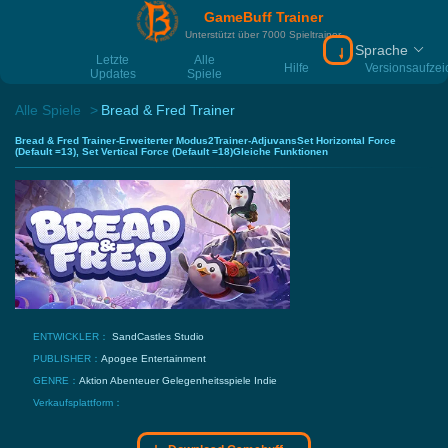
GameBuff Trainer
Unterstützt über 7000 Spieltrainer
Sprache
Download Gamebu
Letzte
Alle
Hilfe
Versionsaufze
Updates
Spiele
Alle Spiele
Bread & Fred Trainer
Bread & Fred Trainer-Erweiterter Modus2Trainer-AdjuvansSet Horizontal Force
(Default =13), Set Vertical Force (Default =18)Gleiche Funktionen
ENTWICKLER：
SandCastles Studio
PUBLISHER：
Apogee Entertainment
GENRE：
Aktion
Abenteuer
Gelegenheitsspiele
Indie
Verkaufsplattform：