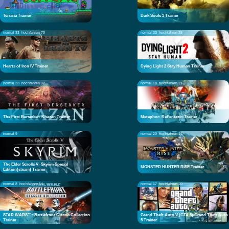
Terraria Trainer
Dark Souls 3 Trainer
normal 33
hochfahren 70
normal 33
hochfahren 25
Hearts of Iron IV Trainer
Dying Light 2 Stay Human Trainer
normal 33
hochfahren 32
normal 18
hochfahren 21
The First Berserker: Khazan Trainer
Metaphor: ReFantazio Trainer
normal 9
normal 20
hochfahren 15
The Elder Scrolls V: Skyrim Special
MONSTER HUNTER RISE Trainer
Edition(steam) Trainer
normal 8
hochfahren 14
normal 17
hochfahren 10
STAR WARS™: Battlefront Classic Collection
Grand Theft Auto V (GTA 5)/Grand Theft Auto
Trainer
5 Trainer