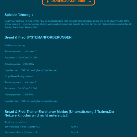
Download Gamebuff Trainer
Spieleinführung：
Grab your best bud for help in this new co-op challenge to help two adorable penguins, Bread and Fred, reach the top of the
snowy summit. Time your jumps, cling to walls and swing across gaps to see how far you can make it before you tumble all
the way back down the mountain.
Bread & Fred SYSTEMANFORDERUNGEN
Mindestausstattung:
Betriebssystem *：Windows 7
Prozessor：Dual Core 2.4 GhZ
Arbeitsspeicher：2 GB RAM
Speicherplatz：1500 MB verfügbarer Speicherplatz
Empfohlene Konfigurationen:
Betriebssystem *：Windows 7
Prozessor：Dual Core 2.4 GhZ
Arbeitsspeicher：2 GB RAM
Speicherplatz：1500 MB verfügbarer Speicherplatz
Bread & Fred Trainer Erweiterter Modus (Unterstützung 2 Trainer,Der
Netzwerkmodus wird nicht unterstützt）
Plattform unterstützen:
Set Horizontal Force (Default =13)
Num 2
Set Vertical Force (Default =18)
Num 3