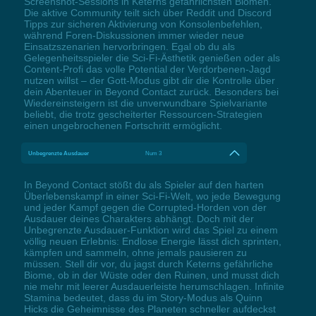
Screenshot-Sessions in Keterns gefährlichsten Biomen.
Die aktive Community teilt sich über Reddit und Discord
Tipps zur sicheren Aktivierung von Konsolenbefehlen,
während Foren-Diskussionen immer wieder neue
Einsatzszenarien hervorbringen. Egal ob du als
Gelegenheitsspieler die Sci-Fi-Ästhetik genießen oder als
Content-Profi das volle Potential der Verdorbenen-Jagd
nutzen willst – der Gott-Modus gibt dir die Kontrolle über
dein Abenteuer in Beyond Contact zurück. Besonders bei
Wiedereinsteigern ist die unverwundbare Spielvariante
beliebt, die trotz gescheiterter Ressourcen-Strategien
einen ungebrochenen Fortschritt ermöglicht.
Unbegrenzte Ausdauer
Num 3
In Beyond Contact stößt du als Spieler auf den harten
Überlebenskampf in einer Sci-Fi-Welt, wo jede Bewegung
und jeder Kampf gegen die Corrupted-Horden von der
Ausdauer deines Charakters abhängt. Doch mit der
Unbegrenzte Ausdauer-Funktion wird das Spiel zu einem
völlig neuen Erlebnis: Endlose Energie lässt dich sprinten,
kämpfen und sammeln, ohne jemals pausieren zu
müssen. Stell dir vor, du jagst durch Keterns gefährliche
Biome, ob in der Wüste oder den Ruinen, und musst dich
nie mehr mit leerer Ausdauerleiste herumschlagen. Infinite
Stamina bedeutet, dass du im Story-Modus als Quinn
Hicks die Geheimnisse des Planeten schneller aufdeckst