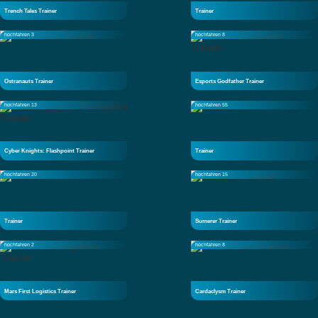
Trench Tales Trainer
Trainer
hochfahren 3
hochfahren 8
Ostranauts Trainer
Esports Godfather Trainer
hochfahren 13
hochfahren 55
Cyber Knights: Flashpoint Trainer
Trainer
hochfahren 20
hochfahren 15
Trainer
Sumerer Trainer
hochfahren 2
hochfahren 8
Mars First Logistics Trainer
Cardaclysm Trainer