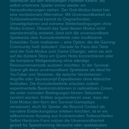
Abenteuer auf den feindseligen Planeten Ketern, wo
selbst erfahrene Spieler immer wieder vor
Herausforderungen stehen. Der Gott-Modus bietet hier
eine revolutionäre Alternative: Mit Unverwundbarkeit als
Schlüsselmerkmal kannst du Gegnerhorden,
Umweltgefahren und extreme Wetterbedingungen ohne
Risiko trotzen. Obwohl das Spiel diesen Modus nicht
standardmäßig anbietet, lässt sich die unverwundbare
Spielweise über Konsolenbefehle oder modifizierte
Entwickler-Tools realisieren – eine Option, die die Gaming-
Community heiß diskutiert. Gerade für Fans des Titels
wird der Gott-Modus zum Game-Changer, wenn sie sich
auf die düstere Story um Quinn Hicks konzentrieren oder
die komplexe Weltgestaltung ohne ständige
Ressourcenverluste ausloten möchten. In der Survival-
Szene gilt diese unverwundbare Spielweise als ideal für
YouTuber und Streamer, die epische Verdorbenen-
Angriffe oder Säuresumpf-Expeditionen ohne Abbrüche
festhalten. Die Konsolenbefehle erlauben zudem
experimentelle Baukonstruktionen in radioaktiven Zonen,
die unter normalen Bedingungen binnen Sekunden
zerstört würden. Kritiker argumentieren zwar, dass der
Gott-Modus den Kern des Survival-Gameplays
verwässert, doch für Spieler, die Beyond Contact als
narrative Entdeckungstour erleben möchten, ist er ein
willkommener Ausweg aus frustrierenden Todesschleifen.
Selbst Hardcore-Fans nutzen die Unverwundbarkeit
gezielt für Speedrunning-Versuche oder spektakuläre