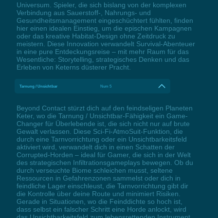
Universum. Spieler, die sich bislang von der komplexen
Verbindung aus Sauerstoff-, Nahrungs- und
Gesundheitsmanagement eingeschüchtert fühlten, finden
hier einen idealen Einstieg, um die epischen Kampagnen
oder das kreative Habitat-Design ohne Zeitdruck zu
meistern. Diese Innovation verwandelt Survival-Abenteuer
in eine pure Entdeckungsreise – mit mehr Raum für das
Wesentliche: Storytelling, strategisches Denken und das
Erleben von Keterns düsterer Pracht.
Tarnung / Unsichtbar
Num 5
Beyond Contact stürzt dich auf den feindseligen Planeten
Keter, wo die Tarnung / Unsichtbar-Fähigkeit ein Game-
Changer für Überlebende ist, die sich nicht nur auf brute
Gewalt verlassen. Diese Sci-Fi-AtmoSuit-Funktion, die
durch eine Tarnvorrichtung oder ein Unsichtbarkeitsfeld
aktiviert wird, verwandelt dich in einen Schatten der
Corrupted-Horden – ideal für Gamer, die sich in der Welt
des strategischen Infiltrationsgameplays bewegen. Ob du
durch verseuchte Biome schleichen musst, seltene
Ressourcen in Gefahrenzonen sammelst oder dich in
feindliche Lager einschleust, die Tarnvorrichtung gibt dir
die Kontrolle über deine Route und minimiert Risiken.
Gerade in Situationen, wo die Feinddichte so hoch ist,
dass selbst ein falscher Schritt eine Horde anlockt, wird
das Unsichtbarkeitsfeld zum lebensrettenden Instrument.