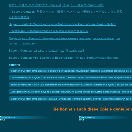
비욘드 컨택트 치트 기능: 무한 스태미나, 무적, 시간 동결로 케테른 정복!
『Beyond Contact』無限スタミナ・酸素でサバイバルを極める！ケテルンの自由探索
と戦術の新時代
Beyond Contact: Mods Épicos para Sobrevivência Hardcore no Planeta Ketern
《超越接觸》永動機級輔助解鎖！凱特恩星球零壓力生存指南
Моды Beyond Contact: Неограниченная стамина, кислород и режим бога для
эпичного выживания
Beyond Contact: حيل ملحمية للاعبين المبتدئين والمحترفين!
Beyond Contact: Mod Epiche per Esplorazione Infinita e Sopravvivenza Estrema
Etikett:
In Beyond Contact ermöglicht die Funktion Bewegungsgeschwindigkeit festlegen eine präzise Steuerung der C
Der Gott-Modus in Beyond Contact macht deinen Charakter unverwundbar und eröffnet neue Möglichkeiten 
Erlebe grenzenlose Action und Exploration mit der Unbegrenzte Ausdauer-Funktion in Beyond Contact, die dir 
Unbegrenzter Sauerstoff in Beyond Contact revolutioniert das Überleben auf Ketern durch maximale Freiheit
In Beyond Contact ermöglicht die Tarnung / Unsichtbar-Funktion Spielern, sich vor feindlichen Kreaturen auf 
Sie können auch diese Spiele genießen
hochfahren 18
hochfahren 25