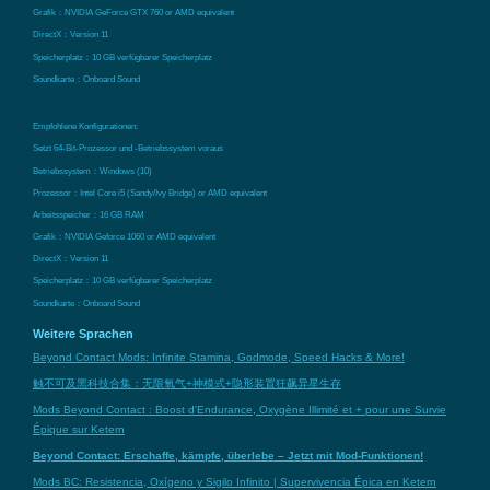
Grafik：NVIDIA GeForce GTX 760 or AMD equivalent
DirectX：Version 11
Speicherplatz：10 GB verfügbarer Speicherplatz
Soundkarte：Onboard Sound
Empfohlene Konfigurationen:
Setzt 64-Bit-Prozessor und -Betriebssystem voraus
Betriebssystem：Windows (10)
Prozessor：Intel Core i5 (Sandy/Ivy Bridge) or AMD equivalent
Arbeitsspeicher：16 GB RAM
Grafik：NVIDIA Geforce 1060 or AMD equivalent
DirectX：Version 11
Speicherplatz：10 GB verfügbarer Speicherplatz
Soundkarte：Onboard Sound
Weitere Sprachen
Beyond Contact Mods: Infinite Stamina, Godmode, Speed Hacks & More!
触不可及黑科技合集：无限氧气+神模式+隐形装置狂飙异星生存
Mods Beyond Contact : Boost d'Endurance, Oxygène Illimité et + pour une Survie
Épique sur Ketern
Beyond Contact: Erschaffe, kämpfe, überlebe – Jetzt mit Mod-Funktionen!
Mods BC: Resistencia, Oxígeno y Sigilo Infinito | Supervivencia Épica en Ketern