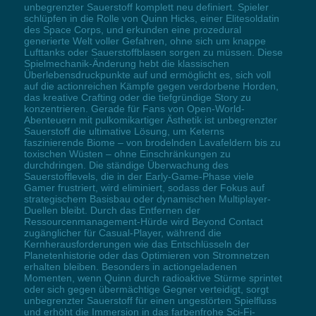
unbegrenzter Sauerstoff komplett neu definiert. Spieler
schlüpfen in die Rolle von Quinn Hicks, einer Elitesoldatin
des Space Corps, und erkunden eine prozedural
generierte Welt voller Gefahren, ohne sich um knappe
Lufttanks oder Sauerstoffblasen sorgen zu müssen. Diese
Spielmechanik-Änderung hebt die klassischen
Überlebensdruckpunkte auf und ermöglicht es, sich voll
auf die actionreichen Kämpfe gegen verdorbene Horden,
das kreative Crafting oder die tiefgründige Story zu
konzentrieren. Gerade für Fans von Open-World-
Abenteuern mit pulkomikartiger Ästhetik ist unbegrenzter
Sauerstoff die ultimative Lösung, um Keterns
faszinierende Biome – von brodelnden Lavafeldern bis zu
toxischen Wüsten – ohne Einschränkungen zu
durchdringen. Die ständige Überwachung des
Sauerstofflevels, die in der Early-Game-Phase viele
Gamer frustriert, wird eliminiert, sodass der Fokus auf
strategischem Basisbau oder dynamischen Multiplayer-
Duellen bleibt. Durch das Entfernen der
Ressourcenmanagement-Hürde wird Beyond Contact
zugänglicher für Casual-Player, während die
Kernherausforderungen wie das Entschlüsseln der
Planetenhistorie oder das Optimieren von Stromnetzen
erhalten bleiben. Besonders in actiongeladenen
Momenten, wenn Quinn durch radioaktive Stürme sprintet
oder sich gegen übermächtige Gegner verteidigt, sorgt
unbegrenzter Sauerstoff für einen ungestörten Spielfluss
und erhöht die Immersion in das farbenfrohe Sci-Fi-