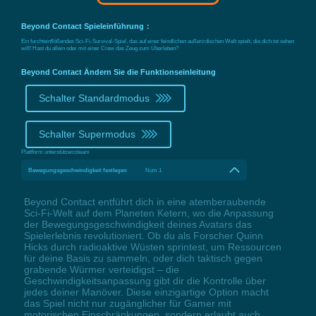
Beyond Contact Spieleinführung：
Ein furchteinflößendes Sci-Fi-Survival-Spiel, das auf einer feindlichen außerirdischen Welt spielt, die dich tot sehen
will! Hast du allein oder mit einer Crew das Zeug zum Überleben?
Beyond Contact Ändern Sie die Funktionseinleitung
Schalter Standardmodus
Schalter Supermodus
Plattform unterstützen:
steam
Bewegungsgeschwindigkeit festlegen
Num 1
Beyond Contact entführt dich in eine atemberaubende
Sci-Fi-Welt auf dem Planeten Ketern, wo die Anpassung
der Bewegungsgeschwindigkeit deines Avatars das
Spielerlebnis revolutioniert. Ob du als Forscher Quinn
Hicks durch radioaktive Wüsten sprintest, um Ressourcen
für deine Basis zu sammeln, oder dich taktisch gegen
grabende Würmer verteidigst – die
Geschwindigkeitsanpassung gibt dir die Kontrolle über
jedes deiner Manöver. Diese einzigartige Option macht
das Spiel nicht nur zugänglicher für Gamer mit
motorischen Einschränkungen, sondern erlaubt auch