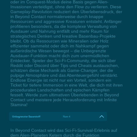
oder im Conquest-Modus deine Basis gegen Alien-
Invasionen verteidigst, ohne den Flow zu verlieren. Diese
Gameplay-Revolution reduziert den Überlebensdruck, der
in Beyond Contact normalerweise durch knappe
Ressourcen und aggressive Kreaturen entsteht. Anfänger
profitieren besonders, da die komplexe Verwaltung von
Ausdauer und Nahrung entfällt und mehr Raum für
strategisches Denken und kreative Basenbau-Projekte
bleibt. Ob du Ressourcen wie Mineralien oder Holz
effizienter sammelst oder dich im Nahkampf gegen
außerirdische Wesen bewegst – die Unbegrenzte
Ausdauer-Funktion macht dich zum unermüdlichen
Entdecker. Spieler der Sci-Fi-Community, die sich über
Reddit oder Discord über Tips und Cheats austauschen,
schätzen diese Mechanik als Game-Changer, der die
pulpige Atmosphäre und das Abenteuergefühl verstärkt.
Endlose Energie ist nicht nur ein Vorteil, sondern ein
Ticket für tiefere Immersion in eine Welt, die dich mit ihren
prozeduralen Landschaften und epischen Kämpfen
fesselt. Werde zum ultimativen Überlebenden in Beyond
Contact und meistere jede Herausforderung mit Infinite
Stamina!
Unbegrenzter Sauerstoff
Num 4
In Beyond Contact wird das Sci-Fi-Survival-Erlebnis auf
dem Alien-Planeten Ketern durch die Funktion