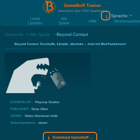
GameBuff Trainer
Unterstützt über 7000 Spieltrainer
Sprache
Download Gamebu
Letzte
Alle
Hilfe
Versionsaufze
Updates
Spiele
Startseite
Alle Spiele
Beyond Contact
Beyond Contact: Erschaffe, kämpfe, überlebe – Jetzt mit Mod-Funktionen!
ENTWICKLER：
Playcorp Studios
PUBLISHER：
Deep Silver
GENRE：
Aktion
Abenteuer
Indie
Verkaufsplattform：
steam
Download Gamebuff Trainer