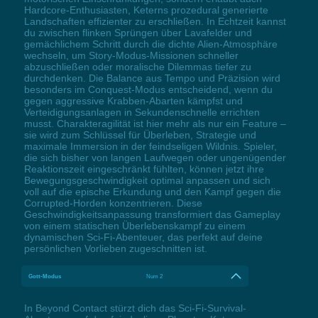
Hardcore-Enthusiasten, Keterns prozedural generierte
Landschaften effizienter zu erschließen. In Echtzeit kannst
du zwischen flinken Sprüngen über Lavafelder und
gemächlichem Schritt durch die dichte Alien-Atmosphäre
wechseln, um Story-Modus-Missionen schneller
abzuschließen oder moralische Dilemmas tiefer zu
durchdenken. Die Balance aus Tempo und Präzision wird
besonders im Conquest-Modus entscheidend, wenn du
gegen aggressive Krabben-Abarten kämpfst und
Verteidigungsanlagen in Sekundenschnelle errichten
musst. Charakteragilität ist hier mehr als nur ein Feature –
sie wird zum Schlüssel für Überleben, Strategie und
maximale Immersion in der feindseligen Wildnis. Spieler,
die sich bisher von langen Laufwegen oder ungenügender
Reaktionszeit eingeschränkt fühlten, können jetzt ihre
Bewegungsgeschwindigkeit optimal anpassen und sich
voll auf die epische Erkundung und den Kampf gegen die
Corrupted-Horden konzentrieren. Diese
Geschwindigkeitsanpassung transformiert das Gameplay
von einem statischen Überlebenskampf zu einem
dynamischen Sci-Fi-Abenteuer, das perfekt auf deine
persönlichen Vorlieben zugeschnitten ist.
Gott-Modus
Num 2
In Beyond Contact stürzt dich das Sci-Fi-Survival-