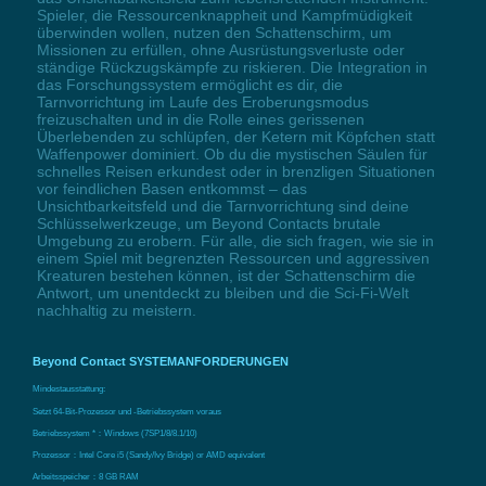
Spieler, die Ressourcenknappheit und Kampfmüdigkeit
überwinden wollen, nutzen den Schattenschirm, um
Missionen zu erfüllen, ohne Ausrüstungsverluste oder
ständige Rückzugskämpfe zu riskieren. Die Integration in
das Forschungssystem ermöglicht es dir, die
Tarnvorrichtung im Laufe des Eroberungsmodus
freizuschalten und in die Rolle eines gerissenen
Überlebenden zu schlüpfen, der Ketern mit Köpfchen statt
Waffenpower dominiert. Ob du die mystischen Säulen für
schnelles Reisen erkundest oder in brenzligen Situationen
vor feindlichen Basen entkommst – das
Unsichtbarkeitsfeld und die Tarnvorrichtung sind deine
Schlüsselwerkzeuge, um Beyond Contacts brutale
Umgebung zu erobern. Für alle, die sich fragen, wie sie in
einem Spiel mit begrenzten Ressourcen und aggressiven
Kreaturen bestehen können, ist der Schattenschirm die
Antwort, um unentdeckt zu bleiben und die Sci-Fi-Welt
nachhaltig zu meistern.
Beyond Contact SYSTEMANFORDERUNGEN
Mindestausstattung:
Setzt 64-Bit-Prozessor und -Betriebssystem voraus
Betriebssystem *：Windows (7SP1/8/8.1/10)
Prozessor：Intel Core i5 (Sandy/Ivy Bridge) or AMD equivalent
Arbeitsspeicher：8 GB RAM