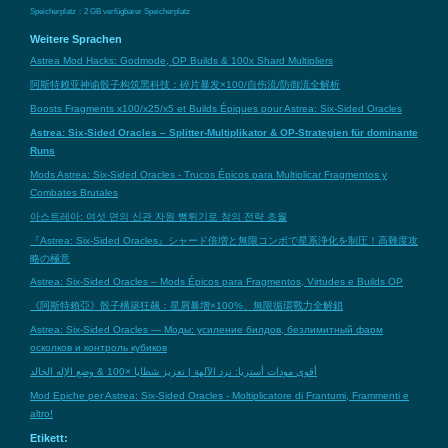
Speicherplatz：2 GB verfügbarer Speicherplatz
Weitere Sprachen
Astrea Mod Hacks: Godmode, OP Builds & 100x Shard Multipliers
阿斯特赖亚神谕骰子构筑黑科技：碎片暴发×100/自伤流/防御流全解析
Boosts Fragments x100/x25/x5 et Builds Épiques pour Astrea: Six-Sided Oracles
Astrea: Six-Sided Oracles – Splitter-Multiplikator & OP-Strategien für dominante
Runs
Mods Astrea: Six-Sided Oracles - Trucos Épicos para Multiplicar Fragmentos y
Combates Brutales
아스트레아: 여섯 면의 신관 자원 뻥튀기로 창의 전략 초월
『Astrea: Six-Sided Oracles』シャード倍増と無限コンボで星系浄化を制圧！高難度攻
略の極意
Astrea: Six-Sided Oracles – Mods Épicos para Fragmentos, Virtudes e Builds OP
《阿斯特賴亞》骰子構築狂飆：星屑暴增×100%、無限循環戰力全解鎖
Astrea: Six-Sided Oracles — Моды: усиление билдов, безлимитный фарм
осколков и контроль кубиков
أقوى مودات أستريا: نرد الآلهة | تعزيز شظايا ×100 & وضع الإله الخالد
Mod Epiche per Astrea: Six-Sided Oracles - Moltiplicatore di Frantumi, Frammenti e
altro!
Etikett: