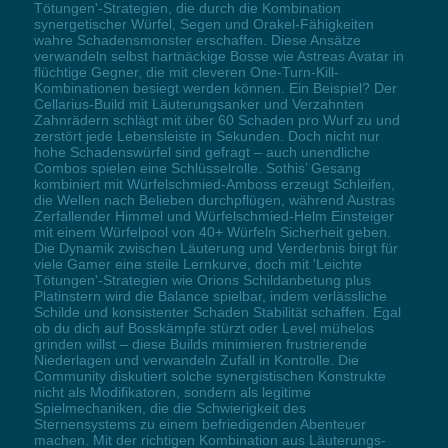
Tötungen'-Strategien, die durch die Kombination
synergetischer Würfel, Segen und Orakel-Fähigkeiten
wahre Schadensmonster erschaffen. Diese Ansätze
verwandeln selbst hartnäckige Bosse wie Astreas Avatar in
flüchtige Gegner, die mit cleveren One-Turn-Kill-
Kombinationen besiegt werden können. Ein Beispiel? Der
Cellarius-Build mit Läuterungsanker und Verzahnten
Zahnrädern schlägt mit über 60 Schaden pro Wurf zu und
zerstört jede Lebensleiste in Sekunden. Doch nicht nur
hohe Schadenswürfel sind gefragt – auch unendliche
Combos spielen eine Schlüsselrolle. Sothis’ Gesang
kombiniert mit Würfelschmied-Amboss erzeugt Schleifen,
die Wellen nach Belieben durchpflügen, während Austras
Zerfallender Himmel und Würfelschmied-Helm Einsteiger
mit einem Würfelpool von 40+ Würfeln Sicherheit geben.
Die Dynamik zwischen Läuterung und Verderbnis birgt für
viele Gamer eine steile Lernkurve, doch mit 'Leichte
Tötungen'-Strategien wie Orions Schildanbetung plus
Platinstern wird die Balance spielbar, indem verlässliche
Schilde und konsistenter Schaden Stabilität schaffen. Egal
ob du dich auf Bosskämpfe stürzt oder Level mühelos
grinden willst – diese Builds minimieren frustrierende
Niederlagen und verwandeln Zufall in Kontrolle. Die
Community diskutiert solche synergistischen Konstrukte
nicht als Modifikatoren, sondern als legitime
Spielmechaniken, die die Schwierigkeit des
Sternensystems zu einem befriedigenden Abenteuer
machen. Mit der richtigen Kombination aus Läuterungs-