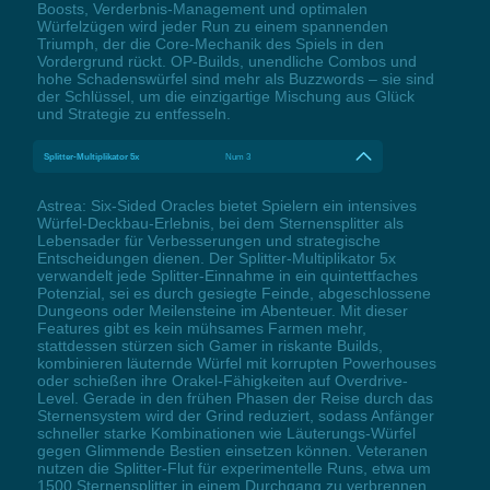
Boosts, Verderbnis-Management und optimalen
Würfelzügen wird jeder Run zu einem spannenden
Triumph, der die Core-Mechanik des Spiels in den
Vordergrund rückt. OP-Builds, unendliche Combos und
hohe Schadenswürfel sind mehr als Buzzwords – sie sind
der Schlüssel, um die einzigartige Mischung aus Glück
und Strategie zu entfesseln.
Splitter-Multiplikator 5x
Num 3
Astrea: Six-Sided Oracles bietet Spielern ein intensives
Würfel-Deckbau-Erlebnis, bei dem Sternensplitter als
Lebensader für Verbesserungen und strategische
Entscheidungen dienen. Der Splitter-Multiplikator 5x
verwandelt jede Splitter-Einnahme in ein quintettfaches
Potenzial, sei es durch gesiegte Feinde, abgeschlossene
Dungeons oder Meilensteine im Abenteuer. Mit dieser
Features gibt es kein mühsames Farmen mehr,
stattdessen stürzen sich Gamer in riskante Builds,
kombinieren läuternde Würfel mit korrupten Powerhouses
oder schießen ihre Orakel-Fähigkeiten auf Overdrive-
Level. Gerade in den frühen Phasen der Reise durch das
Sternensystem wird der Grind reduziert, sodass Anfänger
schneller starke Kombinationen wie Läuterungs-Würfel
gegen Glimmende Bestien einsetzen können. Veteranen
nutzen die Splitter-Flut für experimentelle Runs, etwa um
1500 Sternensplitter in einem Durchgang zu verbrennen