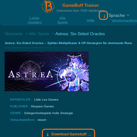
GameBuff Trainer
Unterstützt über 7000 Spieltrainer
Sprache
Download Gamebu
Letzte
Alle
Hilfe
Versionsaufze
Updates
Spiele
Startseite
Alle Spiele
Astrea: Six-Sided Oracles
Astrea: Six-Sided Oracles – Splitter-Multiplikator & OP-Strategien für dominante Runs
ENTWICKLER：
Little Leo Games
PUBLISHER：
Akupara Games
GENRE：
Gelegenheitsspiele
Indie
Strategie
Verkaufsplattform：
steam
Download Gamebuff Trainer