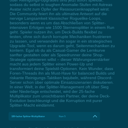
oder Reinigungs-Upgrades sind jetzt sofort spielbar,
sodass du selbst in toughen Anomalie-Stufen mit Astreas
Avatar nicht zum Opfer der Ressourcenknappheit wirst.
Die Community feiert ihn als ultimative Antwort auf die
nervige Langsamkeit klassischer Roguelike-Loops,
besonders wenn es um das Abschließen von Splitter-
intensiven Erfolgen wie 1500 Sternensplitter in einem Run
geht. Spieler nutzen ihn, um Deck-Builds flexibel zu
testen, ohne sich durch korrupte Mechaniken frustrieren
zu lassen, und verwandeln ihn sogar in ein strategisches
Upgrade-Tool, wenn es darum geht, Seitenmechaniken zu
kontern. Egal ob du als Casual-Gamer die Lernkurve
sanfter gestalten oder als Speedrunner deine Shop-
Strategie optimieren willst – dieser Währungsverstärker
macht aus jedem Splitter einen Power-Up und
transformiert deine Spielstil-Optionen. Kein Wunder, dass
Foren-Threads ihn als Must-Have für balanced Builds und
riskante Reinigungs-Taktiken bejubeln, während Discord-
Server schon über optimale Einsatzszenarien diskutieren.
In einer Welt, in der Splitter-Management oft über Sieg
oder Niederlage entscheidet, wird der 25-fache
Multiplikator zum unsichtbaren Partner, der deine Deck-
Evolution beschleunigt und die Korruption mit purer
Splitter-Macht eindämmt.
100-facher Splitter-Multiplikator
Num 5