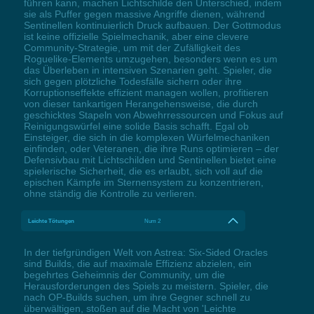
führen kann, machen Lichtschilde den Unterschied, indem
sie als Puffer gegen massive Angriffe dienen, während
Sentinellen kontinuierlich Druck aufbauen. Der Gottmodus
ist keine offizielle Spielmechanik, aber eine clevere
Community-Strategie, um mit der Zufälligkeit des
Roguelike-Elements umzugehen, besonders wenn es um
das Überleben in intensiven Szenarien geht. Spieler, die
sich gegen plötzliche Todesfälle sichern oder ihre
Korruptionseffekte effizient managen wollen, profitieren
von dieser tankartigen Herangehensweise, die durch
geschicktes Stapeln von Abwehrressourcen und Fokus auf
Reinigungswürfel eine solide Basis schafft. Egal ob
Einsteiger, die sich in die komplexen Würfelmechaniken
einfinden, oder Veteranen, die ihre Runs optimieren – der
Defensivbau mit Lichtschilden und Sentinellen bietet eine
spielerische Sicherheit, die es erlaubt, sich voll auf die
epischen Kämpfe im Sternensystem zu konzentrieren,
ohne ständig die Kontrolle zu verlieren.
Leichte Tötungen
Num 2
In der tiefgründigen Welt von Astrea: Six-Sided Oracles
sind Builds, die auf maximale Effizienz abzielen, ein
begehrtes Geheimnis der Community, um die
Herausforderungen des Spiels zu meistern. Spieler, die
nach OP-Builds suchen, um ihre Gegner schnell zu
überwältigen, stoßen auf die Macht von 'Leichte