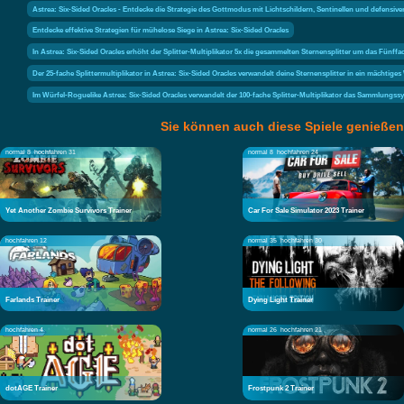
Astrea: Six-Sided Oracles - Entdecke die Strategie des Gottmodus mit Lichtschildern, Sentinellen und defens
Entdecke effektive Strategien für mühelose Siege in Astrea: Six-Sided Oracles
In Astrea: Six-Sided Oracles erhöht der Splitter-Multiplikator 5x die gesammelten Sternensplitter um das Fünf
Der 25-fache Splittermultiplikator in Astrea: Six-Sided Oracles verwandelt deine Sternensplitter in ein mächti
Im Würfel-Roguelike Astrea: Six-Sided Oracles verwandelt der 100-fache Splitter-Multiplikator das Sammlungss
Sie können auch diese Spiele genießen
normal 8
hochfahren 31
normal 8
hochfahren 24
Yet Another Zombie Survivors Trainer
Car For Sale Simulator 2023 Trainer
hochfahren 12
normal 35
hochfahren 30
Farlands Trainer
Dying Light Trainer
hochfahren 4
normal 26
hochfahren 21
dotAGE Trainer
Frostpunk 2 Trainer