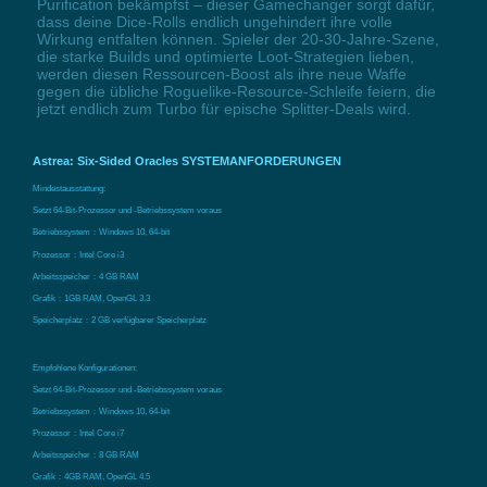
Purification bekämpfst – dieser Gamechanger sorgt dafür,
dass deine Dice-Rolls endlich ungehindert ihre volle
Wirkung entfalten können. Spieler der 20-30-Jahre-Szene,
die starke Builds und optimierte Loot-Strategien lieben,
werden diesen Ressourcen-Boost als ihre neue Waffe
gegen die übliche Roguelike-Resource-Schleife feiern, die
jetzt endlich zum Turbo für epische Splitter-Deals wird.
Astrea: Six-Sided Oracles SYSTEMANFORDERUNGEN
Mindestausstattung:
Setzt 64-Bit-Prozessor und -Betriebssystem voraus
Betriebssystem：Windows 10, 64-bit
Prozessor：Intel Core i3
Arbeitsspeicher：4 GB RAM
Grafik：1GB RAM, OpenGL 3.3
Speicherplatz：2 GB verfügbarer Speicherplatz
Empfohlene Konfigurationen:
Setzt 64-Bit-Prozessor und -Betriebssystem voraus
Betriebssystem：Windows 10, 64-bit
Prozessor：Intel Core i7
Arbeitsspeicher：8 GB RAM
Grafik：4GB RAM, OpenGL 4.5