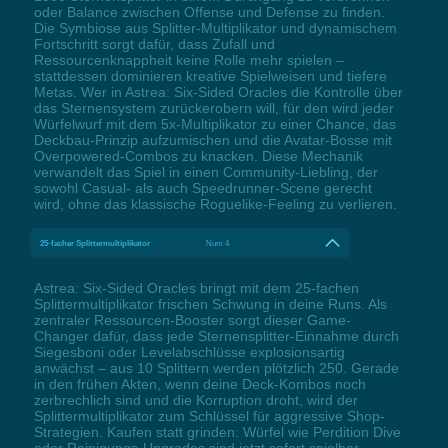
oder Balance zwischen Offense und Defense zu finden.
Die Symbiose aus Splitter-Multiplikator und dynamischem
Fortschritt sorgt dafür, dass Zufall und
Ressourcenknappheit keine Rolle mehr spielen –
stattdessen dominieren kreative Spielweisen und tiefere
Metas. Wer in Astrea: Six-Sided Oracles die Kontrolle über
das Sternensystem zurückerobern will, für den wird jeder
Würfelwurf mit dem 5x-Multiplikator zu einer Chance, das
Deckbau-Prinzip aufzumischen und die Avatar-Bosse mit
Overpowered-Combos zu knacken. Diese Mechanik
verwandelt das Spiel in einen Community-Liebling, der
sowohl Casual- als auch Speedrunner-Scene gerecht
wird, ohne das klassische Roguelike-Feeling zu verlieren.
25-facher Splittermultiplikator
Num 4
Astrea: Six-Sided Oracles bringt mit dem 25-fachen
Splittermultiplikator frischen Schwung in deine Runs. Als
zentraler Ressourcen-Booster sorgt dieser Game-
Changer dafür, dass jede Sternensplitter-Einnahme durch
Siegesboni oder Levelabschlüsse explosionsartig
anwächst – aus 10 Splittern werden plötzlich 250. Gerade
in den frühen Akten, wenn deine Deck-Kombos noch
zerbrechlich sind und die Korruption droht, wird der
Splittermultiplikator zum Schlüssel für aggressive Shop-
Strategien. Kaufen statt grinden: Würfel wie Perdition Dive