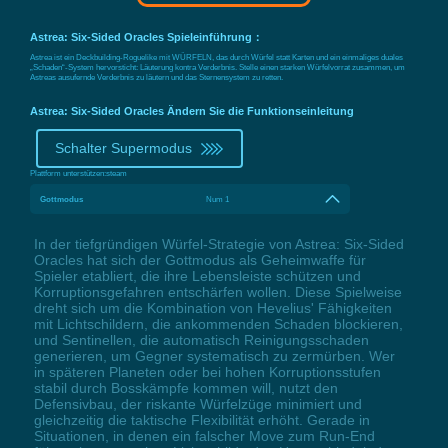
Astrea: Six-Sided Oracles Spieleinführung：
Astrea ist ein Deckbuilding-Roguelike mit WÜRFELN, das durch Würfel statt Karten und ein einmaliges duales
„Schaden“-System hervorsticht: Läuterung kontra Verderbnis. Stelle einen starken Würfelvorrat zusammen, um
Astreas ausufernde Verderbnis zu läutern und das Sternensystem zu retten.
Astrea: Six-Sided Oracles Ändern Sie die Funktionseinleitung
Schalter Supermodus
Plattform unterstützen:
steam
Gottmodus
Num 1
In der tiefgründigen Würfel-Strategie von Astrea: Six-Sided
Oracles hat sich der Gottmodus als Geheimwaffe für
Spieler etabliert, die ihre Lebensleiste schützen und
Korruptionsgefahren entschärfen wollen. Diese Spielweise
dreht sich um die Kombination von Hevelius' Fähigkeiten
mit Lichtschildern, die ankommenden Schaden blockieren,
und Sentinellen, die automatisch Reinigungsschaden
generieren, um Gegner systematisch zu zermürben. Wer
in späteren Planeten oder bei hohen Korruptionsstufen
stabil durch Bosskämpfe kommen will, nutzt den
Defensivbau, der riskante Würfelzüge minimiert und
gleichzeitig die taktische Flexibilität erhöht. Gerade in
Situationen, in denen ein falscher Move zum Run-End