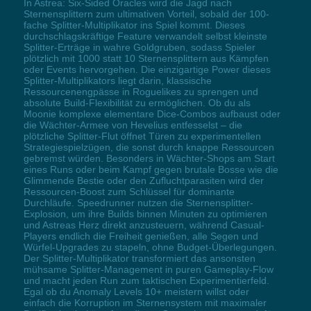
In Astrea: Six-Sided Oracles wird die Jagd nach
Sternensplittern zum ultimativen Vorteil, sobald der 100-
fache Splitter-Multiplikator ins Spiel kommt. Dieses
durchschlagskräftige Feature verwandelt selbst kleinste
Splitter-Erträge in wahre Goldgruben, sodass Spieler
plötzlich mit 1000 statt 10 Sternensplittern aus Kämpfen
oder Events hervorgehen. Die einzigartige Power dieses
Splitter-Multiplikators liegt darin, klassische
Ressourcenengpässe in Roguelikes zu sprengen und
absolute Build-Flexibilität zu ermöglichen. Ob du als
Moonie komplexe elementare Dice-Combos aufbaust oder
die Wächter-Armee von Hevelius entfesselst – die
plötzliche Splitter-Flut öffnet Türen zu experimentellen
Strategiespielzügen, die sonst durch knappe Ressourcen
gebremst würden. Besonders in Wächter-Shops am Start
eines Runs oder beim Kampf gegen brutale Bosse wie die
Glimmende Bestie oder den Zufluchtparasiten wird der
Ressourcen-Boost zum Schlüssel für dominante
Durchläufe. Speedrunner nutzen die Sternensplitter-
Explosion, um ihre Builds binnen Minuten zu optimieren
und Astreas Herz direkt anzusteuern, während Casual-
Players endlich die Freiheit genießen, alle Segen und
Würfel-Upgrades zu stapeln, ohne Budget-Überlegungen.
Der Splitter-Multiplikator transformiert das ansonsten
mühsame Splitter-Management in puren Gameplay-Flow
und macht jeden Run zum taktischen Experimentierfeld.
Egal ob du Anomaly Levels 10+ meistern willst oder
einfach die Korruption im Sternensystem mit maximaler