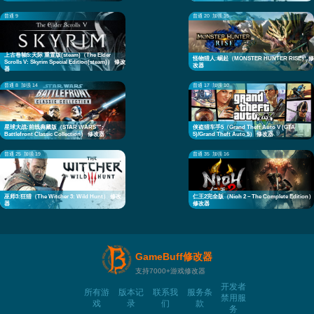
普通 9
普通 20
加强 15
上古卷轴5:天际 重置版(steam)（The Elder
怪物猎人:崛起（MONSTER HUNTER RISE） 修
Scrolls V: Skyrim Special Edition(steam)） 修改
改器
器
普通 8
加强 14
普通 17
加强 10
星球大战:前线典藏版（STAR WARS™:
侠盗猎车手5（Grand Theft Auto V (GTA
Battlefront Classic Collection） 修改器
5)/Grand Theft Auto 5） 修改器
普通 25
加强 19
普通 35
加强 16
巫师3:狂猎（The Witcher 3: Wild Hunt） 修改
仁王2完全版（Nioh 2 – The Complete Edition）
器
修改器
GameBuff修改器
支持7000+游戏修改器
开发者
所有游
版本记
联系我
服务条
禁用服
戏
录
们
款
务