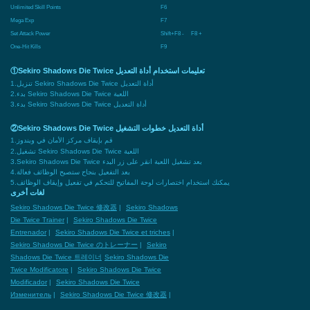
Unlimited Skill Points
F6
Mega Exp
F7
Set Attack Power
Shift+F8 - F8 +
One-Hit Kills
F9
①Sekiro Shadows Die Twice تعليمات استخدام أداة التعديل
1.تنزيل Sekiro Shadows Die Twice أداة التعديل
2.بدء Sekiro Shadows Die Twice اللعبة
3.بدء Sekiro Shadows Die Twice أداة التعديل
②Sekiro Shadows Die Twice أداة التعديل خطوات التشغيل
1.قم بإيقاف مركز الأمان في ويندوز
2.تشغيل Sekiro Shadows Die Twice اللعبة
3.Sekiro Shadows Die Twice بعد تشغيل اللعبة انقر على زر البدء
4.بعد التفعيل بنجاح ستصبح الوظائف فعالة
5.يمكنك استخدام اختصارات لوحة المفاتيح للتحكم في تفعيل وإيقاف الوظائف
لغات أخرى
Sekiro Shadows Die Twice 修改器
|
Sekiro Shadows
Die Twice Trainer
|
Sekiro Shadows Die Twice
Entrenador
|
Sekiro Shadows Die Twice et triches
|
Sekiro Shadows Die Twice のトレーナー
|
Sekiro
Shadows Die Twice 트레이너
Sekiro Shadows Die
Twice Modificatore
|
Sekiro Shadows Die Twice
Modificador
|
Sekiro Shadows Die Twice
Изменитель
|
Sekiro Shadows Die Twice 修改器
|