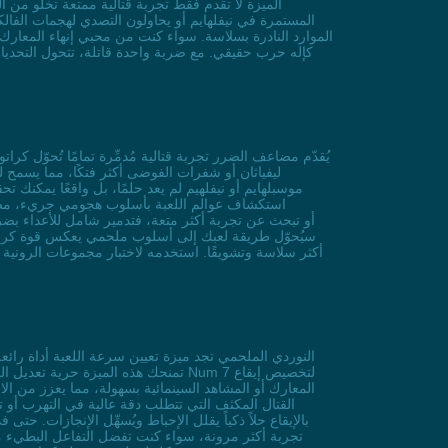
الميزة لا تقدم فقط تجربة قتالية ممتعة تخلو من ال
المستمرة في نيفلهايم أو يحاولون التصدي لهجمات الفالك
الموارد النادرة بسلاسة. سواء كنت من محبي إنهاء المعارك
كإله حرب حقيقي. مع ضربة واحدة قاتلة، تتحول التحديات
ليفياثان أو شفرات الفوضى أكثر فتكًا، مما يسمح 
موسبلهايم أو نيفلهيم لم يعد حلمًا، بل واقعًا يمكنك
استكشاف عوالم اللعبة بأسلوب هجومي جريء، مضاعف 
سيُحوّل طريقة لعبك إلى أسلوب ملحمي يعكس قوة كرات
تمنحك هذه الميزة حرية تعديل الزمن ل
المعارك أو المشاهد السينمائية بسهولة، مما يعزز من ال
القتال المكثف التي تتطلب دقة عالية في التهرب أو 
بالإيقاع حلاً ذكياً يقلل الإحباط ويُسهِّل الإنجازات. 