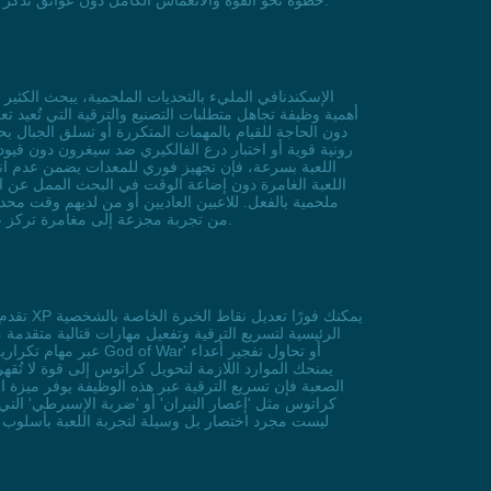
مُضاعف الهاكسيلفر هو الحل الأمثل لتحويل رحلتك عبر العوالم التسعة إلى مغامرة أكثر سلاسة وإثارة. اجعل كل خطوة في God of War خطوة نحو القوة والانغماس الكامل دون عوائق تذكر.
أهمية وظيفة تجاهل متطلبات التصنيع والترقية التي تُعي
دون الحاجة للقيام بالمهمات المتكررة أو تسلق الجبال ب
رونية قوية أو اختبار درع الفالكيري ضد سيغرون دون قيو
اللعبة بسرعة، فإن تجهيز فوري للمعدات يضمن عدم انقطا
اللعبة الغامرة دون إضاعة الوقت في البحث الممل عن ال
مثل مواجهة بالدر دون تشتيت. مع ترقيات مجانية وتجهيز فوري، تحول God of War من تجربة مجزعة إلى مغامرة تركز على جوهر الإثارة والتشويق الذي يبحث عنه كل لاعب.
الرئيسية لتسريع الترقية وتفعيل مهارات قتالية متقدمة 
الصعبة فإن تسريع الترقية عبر هذه الوظيفة يوفر ميزة ا
كراتوس مثل 'إعصار النيران' أو 'ضربة الإسبرطي' التي 
ليست مجرد اختصار بل وسيلة لتجربة اللعبة بأسلوب 