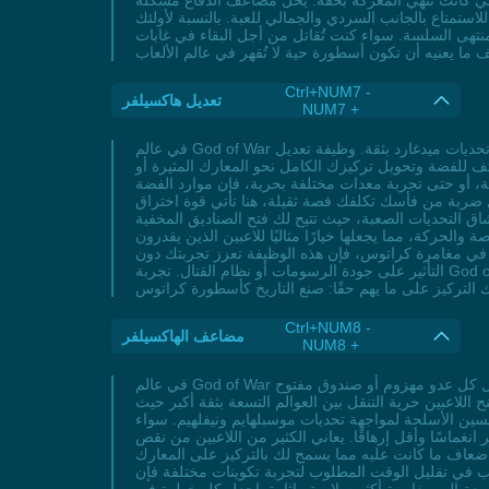
لتي كانت تُنهي المعركة بخفة. يحل مضاعف الدفاع مشكلة
ستمتاع بالجانب السردي والجمالي للعبة. بالنسبة لأولئك
 بمنتهى السلسة. سواء كنت تُقاتل من أجل البقاء في غابات
Ctrl+NUM7 -
تعديل هاكسيلفر
NUM7 +
في عالم God of War المليء بالمغامرات الملحمية، يمثل هاكسيلفر العمود الفقري لتجهيز كراتوس وأتريوس بالأسلحة والدروع التي تمكنهم من مواجهة تحديات ميدغارد بثقة. وظيفة تعديل
ثف للفضة وتحويل تركيزك الكامل نحو المعارك المثيرة أو
، أو حتى تجربة معدات مختلفة بحرية، فإن موارد الفضة
كل ضربة من فأسك تكلفك فصة ثقيلة، هنا تأتي قوة اختراق
اق التحديات الصعبة، حيث تتيح لك فتح الصناديق المخفية
لحركة، مما يجعلها خيارًا مثاليًا للاعبين الذين يقدرون
 في مغامرة كراتوس، فإن هذه الوظيفة تعزز تجربتك دون
التأثير على جودة الرسومات أو نظام القتال. تجربة God of War مع موارد لا نهائية تمنحك فرصة التفاعل مع العالم المفتوح بأسلوب جديد، حيث تصبح كل مهمة جانبية أو زعيم مخيف فرصة
Ctrl+NUM8 -
مضاعف الهاكسيلفر
NUM8 +
في عالم God of War المليء بالمغامرات الملحمية يبقى الهاكسيلفر العملة الأساسية التي تُحرك آلة التطور لكراتوس وأتريوس. مع مُضاعف الهاكسيلفر يتحول كل عدو مهزوم أو صندوق مفتوح
للاعبين حرية التنقل بين العوالم التسعة بثقة أكبر حيث
سين الأسلحة لمواجهة تحديات موسبلهايم ونيفلهيم. سواء
ماسًا وأقل إرهاقًا. يعاني الكثير من اللاعبين من نقص
ا أضعاف ما كانت عليه مما يسمح لك بالتركيز على المعارك
غب في تقليل الوقت المطلوب لتجربة تكوينات مختلفة فإن