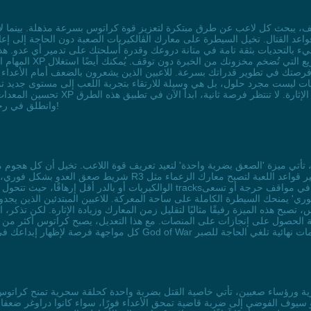
بالتحديات بثقة تامة في متانة دروعك وقدرة أسلحتك على تدمير أي عدو. هذه ليست خيالًا،
جيات ليست مجرد حلول، بل هي وسيلة للارتقاء بتجربة اللعب إلى مستوى جديد تم
تحسين المعدات لتحمل ضربات الڤالكيريات
وانطلق في رحلة تحويل كراتوس إلى أسطورة حقيقية بمهارات لا تُقاوم!
شريط صعق العدو بشكل فوري، مما يفتح المجال لتنفيذ هجمات نهائية مذ
الوالكيريات أو بالدر أقل إرهاقًا، حيث تتحول ضربة واحدة إلى سلاح سحري يصع
ي' يمنحك السيطرة الكاملة على ساحة المعركة. للاعبين المبتدئين الذين يجدون
صبح هذه الميزة رفيقًا مثاليًا لتقليل زمن المعارك وزيادة الإثارة. لكن تذكر،
ية الحصول على إنجازات على المنصات. مع هذا التعديل، يصبح كراتوس أكثر من 
يوف الفوضى إلى ضربة قاضية تمحق الأعداء فورًا، سواء كانوا دراوغر ضعفاء 