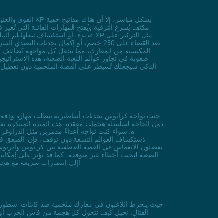
عديدة، أو استكشاف نيفلهايلم المليء 
صعوبة في تجاوز عوالم اللعبة الصعبة، هذه الاستراتي
لاستكشاف العوالم التسعة دون توقف، فإن 'الصعق فور
يفضلون الانغماس في القصة العاطفية بين كراتوس وأتريوس، ت
الصعبة لتجنب أخطاء غير متوقعة، كما قد يؤثر على إمكان
كل مواجهة فرصة لإظهار إبداعك في القتال. جرب 'الصعق بضربة واحدة' اليوم وحوّل تحديات God of War إلى انتصارات سريعة مع هجمات نهائية تلغي الحاجة للصبر!
القتال. تخيل كيف تتحول كل هجمة من فأس الحرب أو س