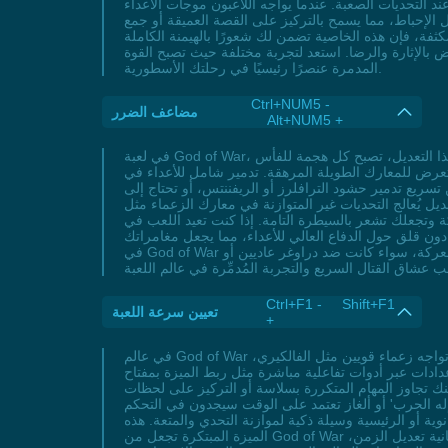
ند التحديات الصعبة. عندما يواجه اللاعبون موجات الأعداء
ل الإحباط، مما يسمح بالتركيز على القصة العميقة أو جمع
ثفة، فإن هذه الخاصية تضمن لك شعورًا بالهيمنة الكاملة
بالإثارة والرضا. استعد لتجربة مختلفة حيث تصبح القوة
المدمرة عنصرًا رئيسيًا في رحلتك الأسطورية.
Ctrl+NUM5 -
مضاعف الضرر
Alt+NUM5 +
في لعبة God of War، يُقدّم مضاعف الضرر تجربة قتالية مُدمِّرة تمامًا تُحوّل كراتوس إلى إله حرب حقيقي يُطلق ضربات قاضية تُنهي الأعداء بسرعة مذهلة. مع هذا التعديل، تصبح كل هجمة للفأس
لتعرض للمعارك الطويلة المرهقة. تدمير شامل للأعداء في
تسريع تدمير حشود الترافلرز أو الريفننتس، أو تحتاج إلى
ل يُعالج التحديات غير المتوازنة في معارك الزعماء مثل
ت تعيد اللعب في New Game+ أو تبحث عن تجربة أكثر متعة، فتدمير شامل للأعداء بضربات فورية
 قلق حول الدفاع العالي للأعداء، مما يجعل مغامراتك
في God of War أكثر سلاسة وتشويقًا. استخدمه لاختبار مجموعات الرونية أو تحسين تكويناتك القتالية، وستجد أن الضربات القاضية تُضمن فوزك في كل معركة، سواء كانت ضد دراوغر عاديين أو
Ctrl+F1 - Shift+F1
تعيين سرعة اللعبة
+
في عالم God of War النوردي الملحمي تجد ميزة تعيين سرعة اللعبة أداة رائعة لتحويل تجربتك داخل اللعبة. سواء كنت تستكشف عوالم ميدغارد الشاسعة أو تواجه زعماء قويين مثل الفالكيري،
دوات تفاعلية مباشرة مثل ربط الميزة بمفتاح Num 7 لتخصيص إيقاع
كنك تجاوز المهام المتكررة بسلاسة أو التركيز على لحظات
إله الحرب' أو ألغاز تعتمد على الوقت سيجدون في التحكم
وية أو الرئيسية وسيلة ذكية لموازنة التحدي والمتعة. هذه
الميزة المبتكرة تجعل من God of War تجربة أكثر مرونة، سواء كنت تفضل التفاعل البطيء مع التفاصيل الدقيقة أو التسارع للاستمتاع بالقصة الملحمية بكفاءة عالية. مع إمكانية تعديل الزمن،