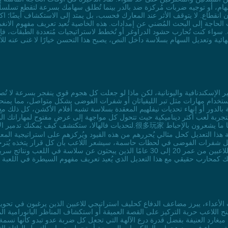
 أو توجيه ضربات مُركزة ضد بالدر بينما تُطلق سهامك بسرعة لتقطع تسلسل هجماته. حتى في أوض
 انقطاع. لا يتوقف الأثر عند المعارك فحسب، بل يمتد إلى الاستكشاف أيضًا؛ اك
نب الحاجة إلى البحث المُضني عن إمدادات. هذه الخاصية تُعيد تعريف مفهوم الانغ
. سواء كنت تُحارب حشود الدراوغر أو تُخطط لاستراتيجيات مُتعددة الطبقات، فإن ا
 وتعديل السهام بسلاسة داخل النص، يصبح هذا التحسن خيارًا لا غنى عنه للاعبين 
 واستخدام مهارات مثل تبر الليفياثان أو شفرات الفوضى بشكل متواصل، مما يمن
الدور أو إنهاء تحديات نيفلهيم المعقدة بسلاسة تشبه أفلام الأكشن، كل ذلك مع
تجربة لعب أكثر ديناميكية حيث تتحول كل مواجهة إلى عرض مفتوح لمهاراتك المُ
لتحديات فالهالا، ستكتشف كيف يُمكنك تدمير الأعداء بسرعة دون أن يُعيقك الانتظار 
ة هذا التعديل كحل مثالي يُحررهم من هذه القيود ويُركزهم على استراتيجية المع
فرات الفوضى في لحظات حاسمة، سيشعر اللاعب بأن كل قرار يتخذه يُترجم إلى قوة فورية على الأرض.
حيث يجمع بين فعالية تعديل التبريد الفوري ومتطلبات اللاعبين من عمر 20 إلى 30 عامًا الذي
منح اللاعب حرية التركيز على القصة العميقة أو استكشاف المناظر البانورامية ا
ميغارد العنيفة بفضل قدرة درع الآلهة التي تجعل كل ضربة عدو تبدو كأنها نسمة