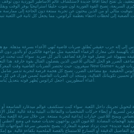
تعقيد، بل تفتح أيضًا آفاقًا جديدة لاستكشاف عالم الأساطير النوردية دون توقف ع
يري السريعة، تصبح القوة الفورية لون شوت حليفًا استراتيجيًا يوفر الوقت ويقل
 بتوقيت مثالي أو من الذين يبحثون عن تجربة ممتعة دون الحاجة إلى ممارسة مك
 الصعبة إلى لحظات احتفاء بعظمة كراتوس، مما يجعل كل ثانية في اللعبة تنبض 
لك بالهيمنة على معارك الزعماء الملحمية مثل مواجهة فالكيري أو بالدور دون ا
 تحقيقه بسهولة عبر تفعيل قوة خارقة تُضاعف تأثير كل ضربة. سواء كنت تبحث عن 
الضرر هو الحل المثالي للاعبين الذين يفضلون القتال بقوة خارقة. هذا التعدي
سيغرون، حيث تختصر الضربات القاضية وقت المعركة وتجعلك تشعر بالسيطرة التامة. إذا كن
وس الحقيقية. مع مضاعف الضرر، تصبح كل هجمة فرصة لتجربة تدمير شامل دون
أعداء أسطوريين. اجعل كراتوس يُظهر قوته بتعديل يُناسب عشاق القتال السريع والتجربة المُدمِّرة في عالم اللعبة.
تسريع أو إبطاء حركات الشخصيات والتفاعلات البيئية بدقة عالية. تُفعَّل الإعدادات عبر أ
انغماس ويمنح اللاعبين خيارات إبداعية لتجربة ممتعة. من خلال سرعة اللعبة يم
تنفيذ الهجمات المضادة. اللاعبون الذين يواجهون تحديات صعبة في وضع 'أعطني 
حتى في لعبة جديدة+ حيث تزداد صعوبة المعارك، يصبح تخصيص سرعة المواجهات الثان