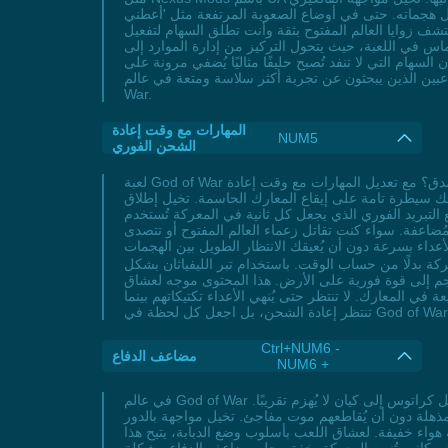
اع الصعوبة المرتفعة مثل 'أعطني God of War'، تبقى السهام متاحة
تشف زوايا العالم المفتوح بثقة وأنت تطلق السهام لتفعيل
ماس في اللعبة، حيث يتحول التركيز من إدارة الموارد إلى
لسهام التي لا تنفد تُصبح حليفًا مثاليًا يُضفي مرونة على
الذين يبحثون عن تجربة أكثر سلاسة ومتعة في عالم God of
War.
المهارات مع وقت إعادة
NUM5
الشحن الفوري
لعبة God of War تقدم تجربة ملحمية تتحدى فيها اللاعبين قوى الأساطير الإسكندنافية واليونانية، لكن ماذا لو جعلت كل هجوم قوي ينفجر بسرعة لا تُصدق؟ مع تعديل المهارات مع وقت إعادة
حك سيطرة تامة على إيقاع المعارك الحاسمة. تخيل إطلاق
 التبريد الفوري الذي يجعل كل ثانية في المعركة تُستخدم
ضاعفة. سواء كنت تقاتل زعماء العالم المفتوح أو تتصدى
الطويل بين الهجمات.很多玩家 يبحثون عن طرق لرفع الأداء في المعارك المكثفة، وغالبًا ما يشعرون بالإحباط
ركة بدلًا من حساب الوقت. باستخدام تبر الليفياثان بشكل
 هذا المحتوى موجه لعشاق God of War الذين يريدون تجربة أكثر إثارة،
ن يبحثون عن سلاسة في اللعب ونتائج سريعة في المعارك. لا تنتظر حتى يُنهي الأعداء تكتيكاتهم بينما
Ctrl+NUM6 -
مضاعف الدفاع
NUM6 +
في عالم God of War حيث تتصاعد التحديات بين زوابع المعارك وغزارة هجمات الأعداء، يبرز مضاعف الدفاع كحليف استراتيجي للاعبين الذين يرغبون في تحويل كراتوس إلى كيان لا يُهزم تقريبًا.
لمذهلة دون أن يُقاطعهم موت مفاجئ. تخيل مواجهة بالدور
 هواء خفيفة. لعشاق اللعب بأسلوب وضع الدبابة، يتيح هذا