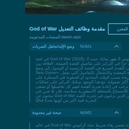
God of War مقدمة وظائف التعديل
المعزز
steam,epic
المنصات المدعومة:
NUM1
وضع الإله/تجاهل الضربات
في لعبة God of War (2018)، يوفر وضع الإله/تجاهل الضربات تجربة فريدة تسمح للاعبين بتجربة القوة الأسطورية لكراتوس دون خوف من الهزيمة. هذا الوضع يجعل كراتوس لا يقهر تمامًا، حيث لا
رًا في التركيز على تفاصيل القصة العميقة، العلاقة بين
حبي التقدم السريع في القصة الرئيسية أو الوصول إلى وضع
New Game+، يصبح هذا الخيار وسيلة فعالة لتخطي التحديات القتالية المعقدة والانشغال بالتفاصيل التي تجعل God of War تجربة ملحمية. اللاعبون الذين يفضلون الأجواء السينمائية والموسيقى
ة مريحة بسبب الوقت المحدود أو الصعوبة في السيطرة على
هذا الوضع، يمكنك التركيز على جماليات God of War من تصميم عالم
 ترغب في إعادة تجربة القصة لفهم كل تفاصيلها أو تسعى
للاستمتاع بالمشاهد الأسطورية بسلاسة، فإن بلا ضرر في God of War يعيد تعريف كيف يمكن للاعبين الاستمتاع بلعبة مليئة بالأحداث دون أن تكون الصعوبة عائقًا. هذه الميزة تلبي احتياجات من
يبحثون عن God of War بأسلوب مختلف، حيث تصبح كل مواجهة فرصة للاستمتاع بالتفاصيل بدلاً من التركيز على البقاء، مما يجعلها مثالية لمحبي القصص واللاعبين الذين يرغبون في تجربة اللعبة
كتجربة فنية أكثر من كونها تحديًا قتاليًا.
NUM2
صحة غير محدودة
في عالم God of War الذي يعج بالتحديات المكثفة، تصبح صحة غير محدودة حليفًا استراتيجيًا لكل لاعب يبحث عن تجربة أكثر سلاسة وأقل توترًا. هذه الميزة الفريدة تضمن بقاء شريط حياة كراتوس