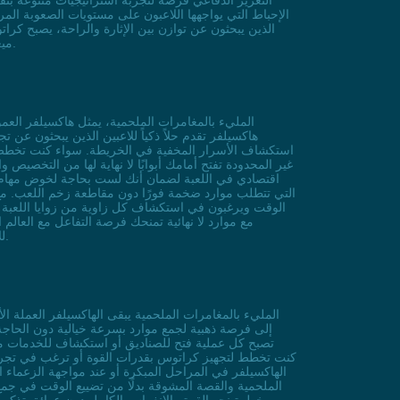
التعزيز الدفاعي فرصة لتجربة استراتيجيات متنوعة بث
الإحباط التي يواجهها اللاعبون على مستويات الصعوبة الم
الذين يبحثون عن توازن بين الإثارة والراحة، يصبح كرات
ميغارد أو تستكشف أسرار راجعة من رحلة الأب والابن، فإن هذا العنصر يُعيد تعريف ما يعنيه أن تكون أسطورة حية لا تُقهر في عالم الألعاب.
هاكسيلفر تقدم حلاً ذكياً للاعبين الذين يبحثون ع
استكشاف الأسرار المخفية في الخريطة. سواء كنت تخطط لت
غير المحدودة تفتح أمامك أبوابًا لا نهاية لها من التخصي
اقتصادي في اللعبة لضمان أنك لست بحاجة لخوض مهام جانب
التي تتطلب موارد ضخمة فورًا دون مقاطعة زخم اللعب. مع تع
الوقت ويرغبون في استكشاف كل زاوية من زوايا اللعبة 
للاستمتاع بدلًا من كونه عائقًا بسبب نقص الفضة. الآن، مع تعديل هاكسيلفر، يمكنك التركيز على ما يهم حقًا: صنع التاريخ كأسطورة كراتوس.
إلى فرصة ذهبية لجمع موارد بسرعة خيالية دون الحاجة 
تصبح كل عملية فتح للصناديق أو استكشاف للخدمات مصد
كنت تخطط لتجهيز كراتوس بقدرات القوة أو ترغب في تجربة م
الهاكسيلفر في المراحل المبكرة أو عند مواجهة الزعماء ا
الملحمية والقصة المشوقة بدلًا من تضييع الوقت في جمع