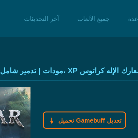
عدة
جميع الألعاب
آخر التحديثات
ُضاعف، وصعق فوري في معارك الإله كراتوس
تحميل Gamebuff تعديل