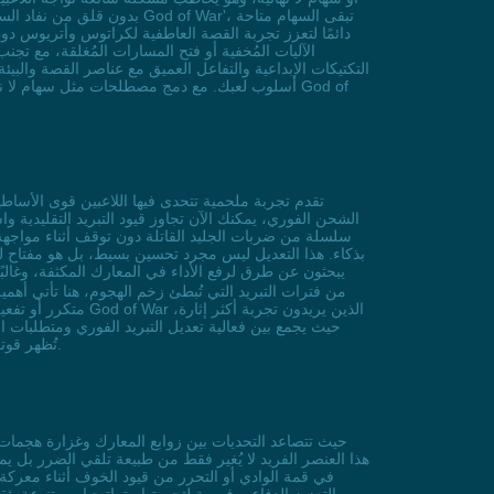
بدون قلق من نفاد السهام،
دائمًا لتعزز تجربة القصة العاطفية لكراتوس وأتريوس دون
الآليات المُخفية أو فتح المسارات المُغلقة، مع تج
التكتيكات الإبداعية والتفاعل العميق مع عناصر القصة والبيئة
أسلوب لعبك. مع دمج مصطلحات مثل سهام لا نهائية
الشحن الفوري، يمكنك الآن تجاوز قيود التبريد التقليدية
سلسلة من ضربات الجليد القاتلة دون توقف أثناء مواجهة ب
بذكاء. هذا التعديل ليس مجرد تحسين بسيط، بل هو مفتاح ل
من فترات التبريد التي تُبطئ زخم الهجوم، هنا تأتي أهمي
متكرر أو تفعيل ش
تنتظر إعادة الشحن، بل اجعل كل لحظة في God of War تُظهر قوتك كمحارب حقيقي مع هذا التعديل الذي يُعيد تعريف مفهوم السيطرة في اللعبة.
هذا العنصر الفريد لا يُغير فقط من طبيعة تلقي الضرر بل ي
في قمة الوادي أو التحرر من قيود الخوف أثناء معركة 