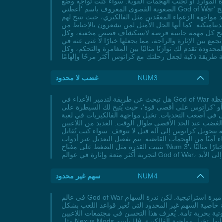
 الموارد أو تجنب الهجمات القوية. سواء كنت تواجه وضع
الصعوبة القصوى المعروف باسم 'أعطني God of War' حيث تُحسم المعارك بضربة واحدة، أو تستكشف مناطق مثل موسبهلهايم الخطرة التي تمتلئ بالفخاخ القاتلة، فإن الصحة غير المحدودة تفتح
 مواجهة الزعماء المعقدين مثل الفالكيري، حيث تتيح لهم
ميكية. كما أنها الحل الأمثل لمن يشعرون بالإحباط من
ة، تصبح كل مهمة جانبية فرصة لاستكشاف قصص مخفية، وكل
بين الإثارة والراحة، مما يجعلها خيارًا لا غنى عنه في
دودة تقدم لك توازنًا مثاليًا بين المغامرة والتحكم، وكل
NUM3
غضب لا محدود
هل تبحث عن طريقة لتدمير الأعداء في God of War مثل إله حرب حقيقي؟ غضب لا محدود هو بالضبط ما تحتاجه! هذا التعديل المذهل يُمكّن كراتوس من استخدام غضب السبارتان في أي لحظة
' أو 'كراتوس على أقصى قوة'، حيث يُتيح لك السيطرة على
فالكيريات في لعبة God of War (2018) دون الحاجة إلى الانتظار لإعادة شحن غضب السبارتان، أو تدمير أسراب الشياطين
لغضب عند الحد الأقصى طوال الوقت. العديد من اللاعبين
 بتحويل كراتوس إلى آلة قتل لا تتوقف. سواء كنت تُقاتل
 آمنًا من الهجمات القاضية. يتم تفعيل التعديل عبر أدوات
تثبيت القدرة مثل الضغط على مفتاح 'Num 3'، لكن يُنصح باستخدامه بحكمة إذا كنت ترغب في الحفاظ على صعوبة اللعبة الأصلية. بالنسبة لمحبي القتال الملحمي، يُعد غضب لا محدود خيارًا مثاليًا
NUM4
سهم غير محدود
في عالم God of War حيث تندلع المعارك العنيفة وتتشابك أسلاك الألغاز المعقدة، يصبح قوس أتريوس أداة حاسمة لا غنى عنها للاعبين الذين يسعون لاستغلال كل ميزة استراتيجية. لكن ندرة السهام
 خاصية السهم غير المحدود التي تُغير قواعد اللعب بشكل
وتية بحرية تامة. يُعرف هذا التحسن في مجتمعات اللاعبين
مثل Nexus Mods باسم UA أو سهام لا نهائية، وهو يخاطب مشكلة شائعة تواجه اللاعبين المبتدئين والمحترفين على حد سواء: نفاد الذخيرة في أوقات الحاجة الماسة إليها. تخيل مواجهة الفالكيري