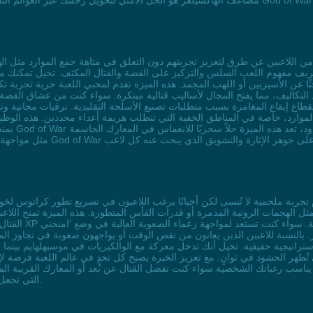
د تعريف مفهوم اللعب السلس والتركيز على القصة والقتال المكثف. تخيل تمكن
حثًا عن الأسيربين أو اللهب المجمد. هذه الميزة تقدم لمحبي اللعبة حرية تجربة
د التكاليف، مما يفتح المجال لأساليب قتالية مبتكرة. سواء كنت من عشاق الق
ع إيقاع المغامرة بسبب متطلبات تصنيع الأسلحة التقليدية. ترقيات مجانية وتصن
موارد، خاصة في المناطق الخفية التي تتطلب هزيمة أعداء محددين. هذه الوظيفة
يمنحك السي
مثل الهجمات الرونية المدمرة أو قدرات الفأس المتطورة. هذه الميزة تمنح اللاع
القتال الملحمي و
ستراتيجية حقيقية. تخيل أنك تدخل معركة مع الوالكيريات في موسبهلهايم بينما 
تُطهر الحشود في ثوانٍ. مع تعزيز الخبرة يصبح كل تحدٍ في عالم اللعبة فرصة لإظ
يناسب رغباتك الشخصية سواء كنت تفضل القتال عن بُعد أو المعارك القريبة ا
تحرير XP التي تجعل كل لحظة في اللعبة مفعمة بالإثارة والسيطرة.