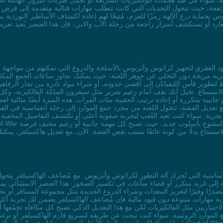
قة، سواء في صد هجمات الوالكيريات السريعة أو تحمل ضربات الترول الهائلة ا
رتفعة، حيث تتحول التحديات التي كانت تتطلب مهارات قتالية متقدمة إلى فرص للا
وس بحماية درع الآلهة رمزًا للعزم، مُتيحًا لهم إعادة اكتشاف الأساطير النوردية
ن تجربة مريحة دون التخلي عن جوهر اللعبة، حيث يمكنك تجاوز ساعات الجمع المك
طوير فأس الليفياثان إلى أقصى حدوده، أو شراء مواد نادرة من تجار الرفاهية
ص والاستمتاع. تخيل أنك تقف أمام زعيم شرير مثل سيغرون الملكة الفالكيرية، و
ية متكررة أو إعادة ترتيب الحقيبة مئات المرات. هذه الميزة أيضًا مثالية لعش
ديل الفضة، تتحول اللعبة من مجرد جمع الموارد إلى رحلة انغماسية في القصة وا
بحرية. سواء كنت تعيد اللعب لتجربة صعوبة أعلى أو تكتشف التفاصيل المخفية
إلى غرند متكرر أو قضاء ساعات في تكسير الصخور. هذا العنصر الاستثنائي يمنح ا
رًا وفيرًا لتعزيز المعدات وشراء الدروع الجديدة مثل مجموعة المسافر أو تح
هارات متنوعة دون قيود مالية فإن مُضاعف الهاكسيلفر يضمن لك تجربة أكثر انغ
لاختياريين مثل الفالكيريات لكن مع هذا التعديل الذكي تصبح كل مكافأة تجمّعه
 الموارد الروتينية. سواء كنت تبحث عن طريقة لتسريع فارم الهاكسيلفر أو تر