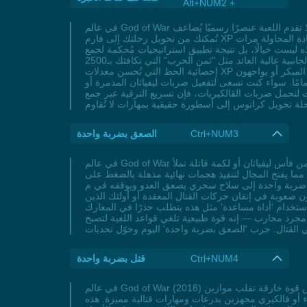
Alt+NUM2 +
في عالم God of War القوي والعنيف، يبحث كل لاعب عن طرق مبتكرة لتعزيز قوة كراتوس بسرعة مذهلة. بينما لا تقدم اللعبة عنصرًا رسميًا يُضاعف XP بشكل مباشر، إلا أن هناك مفاتيح خفية
تُمكنك من تحويل رحلتك إلى فارم XP مكثف يُسرع الترقية ويُفتح المهارات القاتلة التي تُغير قواعد القتال. تخيل السيطرة على معارك الڤالكيريات الصعبة دون الحاجة إلى إعادة المحاولة مرات
 بل نتيجة تطبيق استراتيجيات مُحكمة لجمع XP مثل التركيز على
المهام الجانبية عالية العائد مثل "ثمن الحرب" التي تكافئك بـ2500 XP بعد القضاء على 250 خصم، أو إكمال تحديات التصدي السريع التي تُضخم مخزونك من الخبرة دون توقف. يُمكنك أيضًا استغلال
إحصائية الحظ التي تُحسن معدلات XP المكتسبة من المعارك، مما يجعل كل مواجهة تُضاعف فرصتك في تطوير قدراتك بسرعة. للاعبين الذين يشعرون بالضعف أمام الأعداء المبكر أو يواجهون
امًا. سواء كنت تسعى لتفعيل ضربات ليفياثان المدمرة أو
، فإن تسريع الترقية عبر جمع XP الذكي سيجعلك تُسيطر على القصة الملحمية دون تعطيل الإثارة. لا تنتظر فرصة ثانية، ابدأ الآن في تطبيق هذه الطرق
Ctrl+NUM3
الصعق بضربة واحدة
في عالم God of War حيث يواجه كراتوس تحديات أساطيرية تتطلب مهارة ودقة، تأتي ميزة 'الصعق بضربة واحدة' لتعيد تعريف قوة اللاعب. تخيل أن كل هجوم من فأس ليفياثان أو لكمة قاتلة تملأ
هلة بالضغط على R3 دون الحاجة لسلسلة هجمات معقدة. هذه الميزة المبتكرة تغير قواعد اللعبة لتصبح معارك الزعماء مثل
ق العدو ويوقفه في م tracksه. سواء كنت تواجه أعداءً مدمرين مثل الدراوغر في مواقف حرجة أو تسعى
 صعوبة في إتقان حركات القتال المعقدة أو أولئك الذين
 استخدام 'أداة مساعدة' مثل هذه يتطلب حذرًا في المعارك
مجرد محارب — إنه قوة طبيعية تلغي قواعد اللعبة لتصبح
Ctrl+NUM4
قتل بضربة واحدة
في عالم God of War (2018) حيث ينخرط اللاعبون في معارك ملحمية ضد كائنات أسطورية ورؤساء صعبين، تأتي خاصية القتل بضربة واحدة كحلقة سحرية تمنح كراتوس قوة خارقة تقلب موازين
أو فالكيري مجهزين بدرعات ومهارات قتالية مميزة. هذه