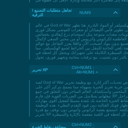
تجاهل متطلبات التصنيع /
NUM9
الترقية
في عالم God of War الإسكندنافي المليء بالتحديات الملحمية، يبحث الكثير من اللاعبين عن طرق لتعزيز تجربتهم دون التعلق في متاهة جمع الموارد مثل الهكسيلفر أو المواد النادرة. هنا تظهر
ك من تطوير فأس الليفياثان أو شفرات الفوضى بشكل فوري
 تكوينات معدات متنوعة مثل استخدام درع إيفالدي بخصائص
صة العاطفية لكراتوس وأتريوس أو من محبي السعي لإكمال
يع بدون مواد أصبحت الآن واقعًا يعزز التفاعل مع عوالم
 تلغي الحاجة للتنقل بين الخرائط لجمع الهكسيلفر، مما
طرة الكاملة على تجهيزاتك ويجعل كل لحظة في God of War ملحمية بالفعل. للاعبين العاديين أو من لديهم وقت محدود، تعد هذه الميزة حلاً سحريًا للانغماس في المعارك الحاسمة
Ctrl+NUM1 -
تحرير XP
Alt+NUM1 +
لعبة God of War تقدم تجربة ملحمية لا تُنسى لكن أحيانًا يرغب اللاعبون في تسريع تطور كراتوس لخوض تحديات أكثر إثارة. مع وظيفة تحرير XP يمكنك فورًا تعديل نقاط الخبرة الخاصة بالشخصية
بين حرية تعزيز الخبرة بسهولة مما يسمح بتركيز أكبر على
استكشاف العالم الساحر دون التعلق في جمع XP عبر مهام تكرارية. سواء كنت تستعد لمواجهة زعماء الصعوبة العالية في وضع 'امنحني God of War' أو تحاول تفجير أعداء
نيفلهايم بسلاسل من الضربات القوية فإن فارم XP يمنحك الموارد اللازمة لتحويل كراتوس إلى قوة لا تُقهر. بالنسبة للاعبين الذين يعانون من نقص الوقت أو يواجهون صعوبة في تجاوز المراحل
نقاط الخبرة الخاصة بك مُعدة مسبقًا لتفعيل أقوى مهارات
هار قوتك القتالية دون قيود التقدم البطيء. هذه الوظيفة
لمكثفة. استمتع بقصة كراتوس وأتيوس دون توقف مع قدرة
Ctrl+NUM2 -
مضاعف نقاط الخبرة