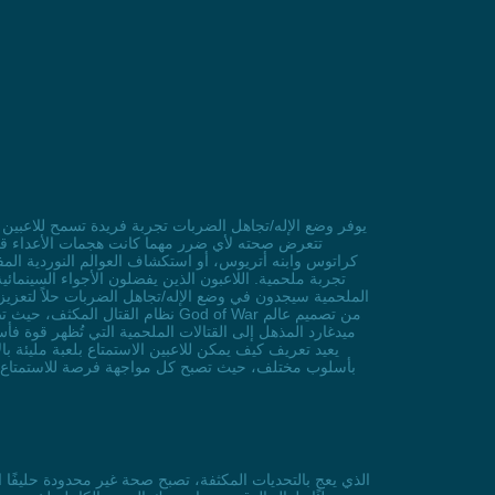
تتعرض صحته لأي ضرر مهما كانت هجمات الأعداء قوية 
كراتوس وابنه أتريوس، أو استكشاف العوالم النوردية المفت
الملحمية سيجدون في وضع الإله/تجاهل الضربات حلاً لتعزيز 
نظام القتال المكثف، حيث تصبح كل
ميدغارد المذهل إلى القتالات الملحمية التي تُظهر قوة 