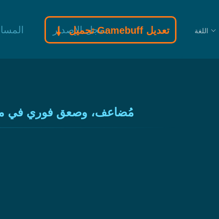
سجل الإصدار
المسا
تحميل Gamebuff تعديل
اللغة
غود أوف وور (GoW) مودات | تدمير شامل، صحة لا نهائية، XP م