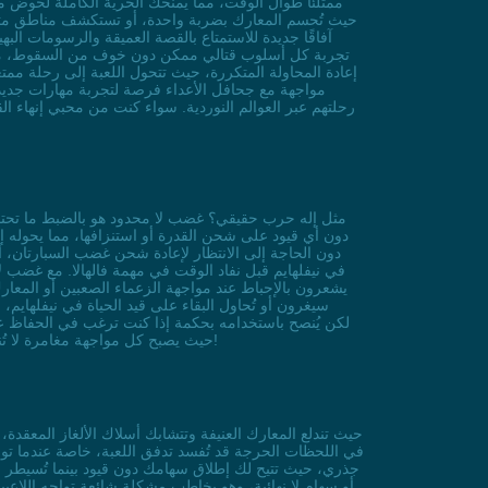
ممتلئًا طوال الوقت، مما يمنحك الحرية الكاملة لخوض م
آفاقًا جديدة للاستمتاع بالقصة العميقة والرسومات ال
تجربة كل أسلوب قتالي ممكن دون خوف من السقوط، مما يس
إعادة المحاولة المتكررة، حيث تتحول اللعبة إلى رحلة مم
مواجهة مع جحافل الأعداء فرصة لتجربة مهارات جديدة.
رحلتهم عبر العوالم النوردية. سواء كنت من محبي إنهاء الق
دون أي قيود على شحن القدرة أو استنزافها، مما يحوله إ
في نيفلهايم قبل نفاد الوقت في مهمة فالهالا. مع غضب 
يشعرون بالإحباط عند مواجهة الزعماء الصعبين أو المعار
سيغرون أو تُحاول البقاء على قيد الحياة في نيفلهايم،
لتجربة أكثر متعة وإثارة في عوالم God of War، حيث يصبح كل مواجهة مغامرة لا تُنسى دون الحاجة للقلق بشأن الموارد أو التوقيت. جربه اليوم وغيّر طريقة لعبك إلى الأبد!
في اللحظات الحرجة قد تُفسد تدفق اللعبة، خاصة عندما تواج
جذري، حيث تتيح لك إطلاق سهامك دون قيود بينما تُسيطر على