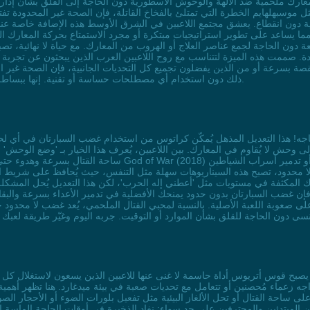
عارك ملحمية ضد الآلهة والوحوش الأسطورية دون الحاجة إلى القلق بشأن إدارة
بهية دون انقطاع. يعشق مجتمع اللاعبين في الشرق الأوسط هذه الإضافة خاصة عند
اعد على تطوير استراتيجيات مبتكرة أو مجرد الاستمتاع بحركة المعارك الدينا
تعة دون الحاجة لجمع عناصر العلاج أو الهروب من المعارك. مع حياة لا نهائي
 صممت هذه الميزة لتتناسب مع روح اللاعبين العرب الذين يبحثون عن تجربة تجمع 
صة بسرعة أو من الذين يفضلون تجميع كل التحديات الجانبية، فإن الصحة غير المح
ذلك دون استخدام أي مصطلحات حساسة أو تقنية. إنها ببساطة طريقة ذكية لجعل رحلتك مع كراتوس أكثر مرحًا وإلهامًا.
لى وحش لا يُقاوم في المعارك. بين اللاعبين، يُعرف هذا الخيار بـ 'وضع الوحش
ساحة القتال بسرعة وهدوء حتى في أصعب التحديات. تخيل مواجهة ال
لا محدود، تصبح هذه السيناريوهات سهلة مثل التنفس، حيث يُحافظ على شريط ا
ك المكثفة في مستويات مثل 'أعطني إله الحرب'، لكن هذا التعديل يُحل المشكلة
 فإن غضب السبارتان بدون حدود يمنحك الأفضلية في تدمير الأعداء بسرعة والبقاء
ه زعماء مُحصنين أو تتعامل مع تحديات صعبة في بيئة ميدغارد. هنا تظهر أهمية
 ساحة القتال أو تحل الألغاز البيئية مثل تفعيل بلورات الضوء أو الأحجار الص