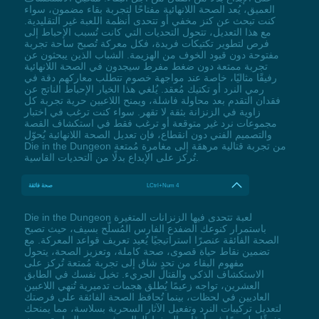
العميق، يُعد الصحة اللانهائية مفتاحًا لتجربة بقاء مضمون، سواء
كنت تبحث عن كنز مخفي أو تتحدى أنظمة اللعبة غير التقليدية.
مع هذا التعديل، تتحول التحديات التي كانت تُسبب الإحباط إلى
فرص لتطوير تكتيكات فريدة، فكل معركة تُصبح ساحة تجربة
مفتوحة دون قيود الخوف من الهزيمة. الشباب الذين يبحثون عن
تجربة ممتعة دون ضغط مفرط سيجدون في الصحة اللانهائية
رفيقًا مثاليًا، خاصة عند مواجهة خصوم تتطلب معاركهم دقة في
رمي النرد أو تكتيك مُعقد. يُلغي هذا الخيار الإحباط الناتج عن
فقدان التقدم بعد محاولة فاشلة، ويمنح اللاعبين حرية تجربة كل
زاوية في الزنزانة بثقة لا تقهر. سواء كنت ترغب في اختبار
مجموعات نرد غير متوقعة أو ترغب فقط في استكشاف القصة
والتصميم الفني دون انقطاع، فإن تعديل الصحة اللانهائية يُحوّل
Die in the Dungeon من تجربة قتالية مرهقة إلى مغامرة مُمتعة
تُركز على الإبداع بدلًا من التحديات القاسية.
LCtrl+Num 4
صحة فائقة
Die in the Dungeon لعبة تتحدى فيها الزنزانات المتغيرة
باستمرار كنوعك الضفدع الفارس المُسلّح بسيف، حيث تصبح
الصحة الفائقة عنصرًا استراتيجيًا يُعيد تعريف قواعد المعركة. مع
تضمين نقاط حياة قصوى، صحة كاملة، وتعزيز الصحة، يتحول
مفهوم البقاء من تحدٍ شاق إلى تجربة مُمتعة تُركز على
الاستكشاف الذكي والقتال الجريء. تخيل نفسك في الطابق
العشرين، تواجه زعيمًا يُطلق هجمات تدميرية تُنهي اللاعبين
العاديين في لحظات، بينما تُحافظ الصحة الفائقة على فرصتك
لتعديل تركيبات النرد وتفعيل الآثار السحرية بسلاسة، مما يمنحك