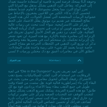
وجوهه الـ6 يمنحك فرصة لضربة قاضية أو استعادة حاسمة تعيدك
إلى المعركة. يتفاعل النرد الذهبي بشكل مذهل مع المزايا التي
تعزز أنواع النرد، مما يجعل مجموعتك لا تُقاوم عندما تخطط
لتحسين الدك بذكاء. الكثير من اللاعبين يشعرون بالإحباط من
عشوائية الرميات المنخفضة التي تُفشل الجولات، لكن هذه الميزة
تعالج المشكلة عبر تقديم نرد موثوق يقلل الاعتماد على الحظ
ويركز على الاستراتيجية. سواء كنت تبحث عن رميات عالية
لمواجهة خصوم قويين أو ترغب في تحسين الدك لزيادة الفعالية
القتالية، فإن أضف نرد ذهبي هو الحل الأمثل لتحويل تجربتك في
الزنزانة إلى مغامرة مليئة بالإثارة. مع هذه الميزة، لن تعود تشعر
بأن الزنزانة تحكمك، بل ستتحكم أنت في مصيرها بثقة وحماس.
تذكر أن توزيع النرد الذهبي في اللحظات الحرجة هو مفتاح النصر،
خاصة عندما يعتمد كل شيء على رمية واحدة تقلب المعادلات.
انطلق الآن في مغامرات أعمق مع دك محسّن ورميات لا تُنسى!
RCtrl+Num 1
ذهب الاشتراك
في لعبة *Die in the Dungeon* التي تُعيد تعريف تجربة
الروغلايت عبر استخدام النرد كقلب للميكانيكيات، يصبح ذهب
الاشتراك رفيقك المثالي لتحويل مغامرتك من مجرد بحث عن
البقاء إلى بناء إمبراطورية قتالية قوية. هل سئمت من قضاء وقت
طويل في جمع الذهب ببطء بينما الأعداء يزدادون قوة مع كل
طابق؟ مع هذه الميزة الفريدة، يمكنك تسريع الذهب بشكل مذهل
لتتجنب التوقف عند التحديات الصعبة وتركز على تطوير تركيبات
نرد خارق تُذهل خصومك. سواء كنت تسعى لشراء نردات نادرة
تُضاعف قدراتك أو تحسين خصائص النردات الحالية لخلق تأثير
ضرر منطقي قاتل، فإن موارد لا نهائية من الذهب تفتح أبواباً