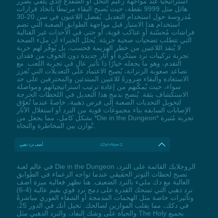
استراتيجيًا عند مواجهة زعيم النحل أو الضفدع الذي يُلقي بضرر
هائل مثل 9999 نقطة، حيث يُصبح البقاء مرتبطًا باتخاذ قرارات
مُدروسة حول استخدام التعديل. يُفضل اللاعبون في سن 20-30
استخدام هذا الامتياز قبل مواجهة الطوابق الصعبة التي تضم
فراشات مُحسّنة أو عناكب قوية، أو حتى في الأحداث غير القتالية
التي تتطلب تضحيات صحية جريئة. يُحلل الخبراء أن ملء الصحة
لا يُنقذ اللاعبين من خطر الهزيمة فحسب، بل يُوفّر لهم حرية
تجربة تركيبات نرد مبتكرة أو آثار جديدة دون الخوف من فقدان
التقدم، وهو ما يجعله خيارًا ذا تأثير عالٍ في تجربة اللعب. مع
تصاعد صعوبة الزنزانة، يُصبح الاعتماد على التعديلات التي تُعزز
الاستعادة والبقاء ضرورةً للاعبين المبتدئين والمحترفين على حد
سواء، حيث يُمكّنهم من إعادة ترتيب استراتيجياتهم ومواصلة
الاستكشاف بثقة. يُنصح بدمج هذا التعديل في اللحظات الحرجة
لتحويل التحديات الصعبة إلى فرص ذهبية، خاصةً عندما تُعوّق
الإصابات السابقة بناء مجموعات قوية من النرد أو استغلال الآثار
بشكل كامل، مما يجعل من *Die in the Dungeon* تجربة مُثيرة
تُوازن بين المخاطرة والنجاة.
LCtrl+Num 2
أضف نرد ذهبي
في عالم لعبة Die in the Dungeon الروجلايك القائمة على النرد،
تصبح لحظات التوتر الحقيقي عندما تواجه الزعماء في الطوابق
العالية مع دك مليء بالنرد الضعيف. هنا تظهر فعالية ميزة أضف
نرد ذهبي التي تمنحك القدرة على دمج نرد قوي بقيم عالية (4-6)
وتأثيرات خاصة مثل الهجمات المدمجة أو الشفاء الفوري مباشرةً
في دكك، مما يقلب الموازين لصالحك. تخيل أنك في الدور 25،
والحياة على وشك النفاد، والنرد الذهبي مثل The Holy بجميع