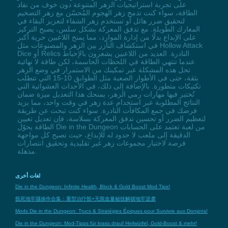
على تجربة استراتيجيات الزهر المتنوعة دون خوف من نفاد
الطاقة، سواء كنت تدمج زهر الهجوم المُحسّن مع زهر التضخيم
لتحقيق ضرر هائل أو تستخدم زهر الشفاء لتعزيز البقاء في
المعارك الطويلة. مع تدفق المعركة بشكل سلس، يصبح التركيز
على الإبداع بدلًا من إدارة الموارد، مما يمنح اللاعبين حرية أكبر
في استكشاف التآزر بين الزهر والمصنوعات مثل Hollow Attack
Dice أو Relics النادرة. العديد من اللاعبين يشعرون بالإحباط
عندما تنتهي الطاقة في اللحظات الحاسمة، لكن طاقة لا نهائية
تحل هذه المشكلة عبر تمكينك من الاستمرار في وضع الزهر
بثقة، حتى في الأطوار الصعبة مثل الطوابق 10-15 التي تتطلب
تكتيكات متطورة. بالإضافة إلى ذلك، في الأحداث العشوائية التي
تُختبر فيها مهارات رمي الزهر، يمنحك هذا التعديل ميزة ضمان
النتائج المطلوبة عبر استخدام عدة زهر في وقت واحد، مما يزيد
فرصك في جمع المكافآت النادرة. سواء كنت تبحث عن طريقة
لتعظيم الضرر أو تحسين تدفق المعركة بسلاسة، فإن تعديل تعيين
الطاقة يحوّل Die in the Dungeon من لعبة تعتمد على الحسابات
الدقيقة إلى ملعب لا حدود له للإبداع، حيث تصبح كل مواجهة
فرصة لاختبار مجموعات زهر غير تقليدية وتحقيق انتصارات
مذهلة.
لغات أخرى
Die in the Dungeon: Infinite Health, Block & Gold Boost Mod Tips!
骰死地牢骚操作合集：重型治疗骰+无限血量秘技解锁地牢逆袭
Mods Die in the Dungeon: Trucs & Stratégies Épiques pour Survivre aux Donjons!
Die in the Dungeon: Mod-Tipps für krass drauf Heilwürfel, Gold-Boost & mehr!