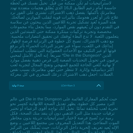
لاستراتيجيات لم تكن ممكنة من قبل. تخيل نفسك في لحظة
حاسمة أمام زعيم الطابق الـ16 الذي يُطلق هجمات متعددة تهدد
مغامرتك بأكملها: بفضل ذهب الاشتراك، تشتري على الفور نرد
علاج نادر أو تُعزز هجومك بتأثيرات قوية لتقلب الموازين لصالحك.
هذه الميزة تُعيد تشكيل تجربة اللاعبين الذين يبحثون عن سلاسة
في التقدم دون أن يُعيقهم نقص الموارد، مما يجعل بناء مجموعات
مخصصة وتجربة تركيبات مبتكرة ممكنة حتى للمبتدئين الذين
يتعلمون اللعبة. لا تدع البطء يُوقفك عن تحقيق انتصارات ملحمية:
مع ذهب الاشتراك، تصبح كل خطوة في الزنزانة فرصة لإظهار
إبداعك في اللعب، سواء عبر تعزيز النردات الحمراء بآثر يرفع
قوتها أو عبر التكيف مع الأحداث العشوائية التي تتطلب استثماراً
سريعاً. إنه الحل الأمثل لمحبي *Die in the Dungeon* الذين
يرغبون في تحويل التحديات الصعبة إلى فرص ذهبية بفضل موارد
لا نهائية تُلغي الحاجة للجمع المنهجي وتفتح المجال لتجربة لعب
أكثر ديناميكية وإثارة. لا تنتظر حتى تُنهي مغامرتك بسبب نقص
العملات: اجعل ذهب الاشتراك درعك السحري في كل معركة.
LCtrl+Num 3
صحة لا نهائية
في عالم Die in the Dungeon حيث تُحكم المعارك القائمة على
النرد مصير كل خطوة، يظهر تعديل الصحة اللانهائية كجسر نحو
تجربة لعب مُختلفة تمامًا. تخيل أنك تواجه أقوى الزعماء أو تختبر
ترقيات جديدة مثل النرد الذهبي دون أن ينفد منك الصحة، فكل
رمية نرد تُصبح فرصة لاختبار استراتيجيات جريئة بدون مخاطر
الموت المفاجئ. هذا التعديل المعروف بين مجتمع اللاعبين بـ وضع
الإله يُعيد تعريف الحرية داخل الزنزانات، حيث يُمكّنك من التركيز
على الإبداع بدلًا من القتال من أجل البقاء. لمحبي الاستكشاف