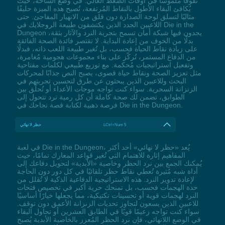
تفوقًا ملموسًا في أوقات الضغط العالي. في وضع الساحة، حيث
يُكافئ البقاء الأطول بالنقاط المُرتفعة، تُصبح هذه الميزة حليفًا
مثاليًا لتسلق لوحة الصدارة دون قلق من الانهيار المفاجئ. حتى
اللاعبين الجدد الذين يكتشفون طبيعة الروجلايك في Die in the
Dungeon يجدون فيها شبكة أمان تسمح بتجربة النرد والآثار بثقة،
بدلًا من الخوف من إعادة البداية. لا تقتصر فائدة الصحة الفائقة
على زيادة نقاط الحياة فحسب، بل تُغير طبيعة اللعب ذاته، فبدلًا
من الدفاع المستمر، تُركّز على بناء مجموعات هجومية مُغامرة،
وتفعيل استراتيجيات مُحكمة. مع توزيع طبيعي لكلمات مفتاحية
مثل تعزيز الصحة ونقاط حياة قصوى، يصبح النص جذابًا لمحركات
البحث وللاعبين الذين يبحثون عن طرق لتحسين تجربتهم في
الزنزانة السحرية. سواء كنت تواجه موجات الأعداء أو تُحلّق بين
الطوابق، تضمن لك صحة كاملة أن كل رمية نرد تتحول إلى
فرصة ذهبية لكتابة قصة نجاحك في Die in the Dungeon.
LCtrl+Num 5
حظر لا نهائي
في لعبة Die in the Dungeon، يُعد «حظر لا نهائي» أحد أكثر
المفاهيم إثارة للاهتمام التي تُغير قواعد المعارك تمامًا، حيث
يُمكنك الجمع بين نرد الحظر وخاصية «الأبدية» لتحويل دفاعك إلى
أداة شبه مُثيرة تُعطي نقاط حظر تلقائيًا في كل دور دون الحاجة
لإعادة تدوير النرد. هذه الاستراتيجية الدفاعية الذكية لا تُقلل من
حدة الهجمات فحسب، بل تمنحك حرية أكبر في تخصيص فتحات
النرد لهجمات قوية أو تحسينات تكتيكية، مما يجعلها خيارًا أساسيًا
للاعبين الذين يسعون لتجاوز تحديات الزنزانة الأعمق دون توقف.
سواء كنت تواجه زعيمًا قويًا في الطابق العشرين أو تحاول البقاء
في الوضع اللانهائي، فإن نرد الحظر المُعزز بالخاصية الأبدية يُصبح