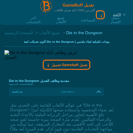
GameBuff تعديل
يدعم أكثر من 7000 أداة تعديل للألعاب
اللغة
سجل
جميع
آخر
المساعدة
الإصدار
الألعاب
التحديثات
Die in the Dungeon
جميع الألعاب
الصفحة الرئيسية
أقوى تعديلات لعبة Die in the Dungeon | مودات تكتيكية لبقاء ملحمي
تحميل Gamebuff تعديل
Die in the Dungeon مقدمة وظائف التعديل
steam
المنصات المدعومة:
LCtrl+Num 1
ملء الصحة
في عوالم الألعاب القائمة على التحدي مثل *Die in the
Dungeon*، يُعد شفاء الشخصية واستعادة صحتها الكاملة أمرًا
بالغ الأهمية لتجاوز مراحل الزنزانة المليئة بالأعداء النخبة
والزعماء القتاليين. يُقدم ملء الصحة ميزة حاسمة تُعيد صحة
اللاعب إلى الحد الأقصى بعد المعارك المرهقة، مما يُمكّنه من
مواجهة التحديات القادمة دون قيود تُذكر. هذه الميزة تُعد ملاذًا