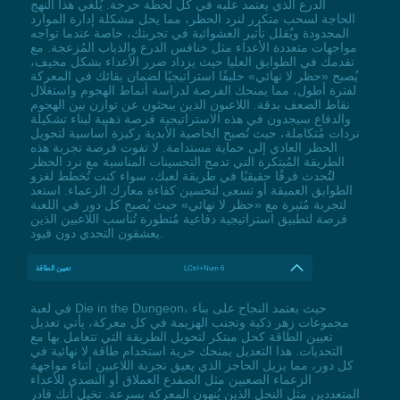
الدرع الذي يعتمد عليه في كل لحظة حرجة. يُلغي هذا النهج
الحاجة لسحب متكرر لنرد الحظر، مما يحل مشكلة إدارة الموارد
المحدودة ويُقلل تأثير العشوائية في تجربتك، خاصة عندما تواجه
مواجهات متعددة الأعداء مثل خنافس الدرع والذباب المُزعجة. مع
تقدمك في الطوابق العليا حيث يزداد ضرر الأعداء بشكل مخيف،
يُصبح «حظر لا نهائي» حليفًا استراتيجيًا لضمان بقائك في المعركة
لفترة أطول، مما يمنحك الفرصة لدراسة أنماط الهجوم واستغلال
نقاط الضعف بدقة. اللاعبون الذين يبحثون عن توازن بين الهجوم
والدفاع سيجدون في هذه الاستراتيجية فرصة ذهبية لبناء تشكيلة
نردات مُتكاملة، حيث تُصبح الخاصية الأبدية ركيزة أساسية لتحويل
الحظر العادي إلى حماية مستدامة. لا تفوت فرصة تجربة هذه
الطريقة المُبتكرة التي تدمج التحسينات المناسبة مع نرد الحظر
لتُحدث فرقًا حقيقيًا في طريقة لعبك، سواء كنت تُخطط لغزو
الطوابق العميقة أو تسعى لتحسين كفاءة معارك الزعماء. استعد
لتجربة مُثيرة مع «حظر لا نهائي» حيث يُصبح كل دور في اللعبة
فرصة لتطبيق استراتيجية دفاعية مُتطورة تُناسب اللاعبين الذين
يعشقون التحدي دون قيود.
LCtrl+Num 6
تعيين الطاقة
في لعبة Die in the Dungeon، حيث يعتمد النجاح على بناء
مجموعات زهر ذكية وتجنب الهزيمة في كل معركة، يأتي تعديل
تعيين الطاقة كحل مبتكر لتحويل الطريقة التي تتعامل بها مع
التحديات. هذا التعديل يمنحك حرية استخدام طاقة لا نهائية في
كل دور، مما يزيل الحاجز الذي يعيق تجربة اللاعبين أثناء مواجهة
الزعماء الصعبين مثل الضفدع العملاق أو التصدي للأعداء
المتعددين مثل النحل الذين يُنهون المعركة بسرعة. تخيل أنك قادر