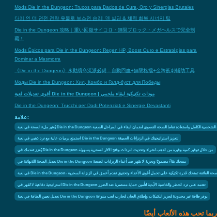
Mods Die in the Dungeon: Trucos para Dados de Cura, Oro y Sinergias Brutales
다이 인 더 던전 전략 유물로 보스전 승리! 덱 빌딩 & 체력 회복 시너지 팁
Die in the Dungeon 攻略｜重い回復サイコロ・無限ブロック・メガヘルスで完全制
覇！
Mods Épicos para Die in the Dungeon: Regen HP, Boost Ouro e Estratégias para
Dominar a Masmorra
《Die in the Dungeon》永動續命流派必備：自動回血+無限格擋+金幣衝刺輔助工具
Моды Die in the Dungeon: Хил, Комбо и Голд-буст для Победы
أقوى تعديلات لعبة Die in the Dungeon | مودات تكتيكية لبقاء ملحمي
Die in the Dungeon: Trucchi per Dadi Potenziati e Sinergie Devastanti
علامة:
Die in the Du خيارًا استراتيجيًا لشفاء الشخصية الكامل واستعادة نقاط الصحة القصوى لضمان البقاء في المراحل الصعبة
استمتع برميات عالية مع نرد ذهبي في لعبة Die in the Dungeon لتعزيز استراتيجيتك في الزنزانات العميقة
يُعزز تقدمك في Die in the Dungeon من خلال توفير كمية وفيرة من الذهب لشراء وتحديث النردات وفتح الآثار السحرية بسهولة
تعديل الصحة اللانهائية في Die in the Dungeon يمنحك بقاءً مضمونًا وتجربة لا تقهر ضد أعداء الزنزانات الصعبة
 لعبة Die in the Dungeon، الصحة الفائقة تمنحك قدرة تكتيكية على تحمل أقوى الأعداء وتحقيق تقدم أعمق في الزنزانة السحرية
استراتيجية دفاعية لا تُقهر في Die in the Dungeon تعتمد على نرد الحظر والخاصية الأبدية لتأمين حماية مستمرة ضد الضرر
تعديل تعيين الطاقة في لعبة Die in the Dungeon يوفر طاقة غير محدودة لتعزيز التكتيكات وإطلاق العنان لتجارب لعب متنوعة
ربما تحب هذه الألعاب أيضًا