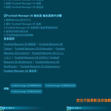
2.啟動 Football Manager 26 遊戲
3.啟動 Football Manager 26 修改器
②Football Manager 26 修改器 修改器操作步驟
1.關閉Windows安全中心
2.運行 Football Manager 26 遊戲
3.Football Manager 26 遊戲運行後點擊啟動按鈕
4.啟用成功後功能生效
5.可使用熱鍵控制功能開關
更多語言
Football Manager 26 修改器
|
Football Manager 26
Trainer
|
Football Manager 26 Entrenador
|
Football
Manager 26 et triches
|
Football Manager 26 のトレ
ーナー
|
Football Manager 26 트레이너
Football
Manager 26 Modificatore
|
Football Manager 26
Modificador
|
Football Manager 26 Изменитель
|
Football Manager 26 修改器
|
Football Manager 26 調整轉會預算
Football Manager 26 調整薪資預算
標籤:
Football Manager 26 調整偵查預算
您也可能喜歡這些遊戲
普通 20
加强 17
普通 18
加强 13