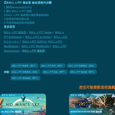
②BALL x PIT 修改器 修改器操作步驟
1.關閉Windows安全中心
2.運行 BALL x PIT 遊戲
3.BALL x PIT 遊戲運行後點擊啟動按鈕
4.啟用成功後功能生效
5.可使用熱鍵控制功能開關
更多語言
BALL x PIT 修改器
|
BALL x PIT Trainer
|
BALL x
PIT Entrenador
|
BALL x PIT et triches
|
BALL x PIT
のトレーナー
|
BALL x PIT 트레이너
BALL x PIT
Modificatore
|
BALL x PIT Modificador
|
BALL x PIT
Изменитель
|
BALL x PIT 修改器
|
BALL x PIT 無傷害（戰鬥）
BALL x PIT 即死（戰鬥）
BALL x PIT 免費建造（基地）
BALL x PIT 免費擴張（基地）
BALL x PIT 回血（戰鬥）
BALL x PIT 低血量（戰鬥）
標籤:
BALL x PIT 增加經驗（戰鬥）
您也可能喜歡這些遊戲
普通 36
加强 28
普通 20
加强 15
No Man's Sky 修改器
MONSTER HUNTER RISE 修改器