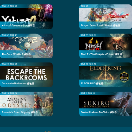
普通 12
加强 14
加强 18
Yakuza 0 Director's Cut 修改器
Dragon Quest 1 and 2 Remak 修改器
普通 37
加强 40
普通 35
加强 16
The Outer Worlds 2 修改器
Nioh 2 – The Complete Edition 修改器
普通 20
加强 12
普通 51
加强 32
Escape the Backrooms 修改器
ELDEN RING 修改器
普通 14
加强 24
普通 9
加强 12
Assassin's Creed Odyssey 修改器
Sekiro Shadows Die Twice 修改器