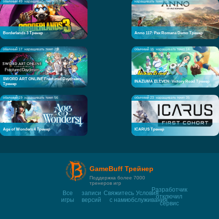
обычный 49
наращивать темп 25
наращивать темп 15
Borderlands 3 Тренер
Anno 117: Pax Romana Demo Тренер
обычный 17
наращивать темп 28
обычный 15
наращивать темп 14
SWORD ART ONLINE Fractured Daydream
INAZUMA ELEVEN: Victory Road Тренер
Тренер
обычный 19
наращивать темп 56
обычный 23
наращивать темп 35
Age of Wonders 4 Тренер
ICARUS Тренер
GameBuff Трейнер
Поддержка более 7000
тренеров игр
Разработчик
Все
записи
Свяжитесь
Условия
отключил
игры
версий
с нами
обслуживания
сервис