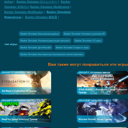
triches
|
Banker Simulator のトレーナー
|
Banker
Simulator 트레이너
Banker Simulator Modificatore
|
Banker Simulator Modificador
|
Banker Simulator
Изменитель
|
Banker Simulator 修改器
|
Banker Simulator Бесконечные деньги
Banker Simulator Умножьте усиление XP
Banker Simulator Умножьте репутацию получить
Banker Simulator 0 Стресс
тип игры:
Banker Simulator Для Warudo!
Banker Simulator Скорость игры
Banker Simulator Безлимитные безопасные снятия наличных
Вам также могут понравиться эти игры
обычный 13
наращивать темп 30
обычный 8
наращивать темп 14
STAR WARS™: Battlefront Classic Collection
Sid Meier's Civilization VI Тренер
Тренер
обычный 11
наращивать темп 32
обычный 49
наращивать темп 17
Need for Speed Unbound Тренер
Monster Hunter: World Тренер