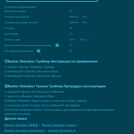
Платформа поддержки:
steam
Бесконечные деньги
F2
Умножьте усиление XP
Shift+F3 - F3 +
Умножьте репутацию получить
Shift+F4 - F4 +
0 Стресс
F5
Для Warudo!
F7
Скорость игры
Ctrl+- - Ctrl+= +
Безлимитные безопасные снятия наличных
F1
Без ограничения генерации
F6
①Banker Simulator Трейнер Инструкция по применению
1.Скачать Banker Simulator Тренер
2.Активируйте Banker Simulator Игры
3.Активируйте Banker Simulator Тренер
②Banker Simulator Тренер Трейнер Процедура эксплуатации
1.Закройте Центр безопасности Windows
2.запустить Banker Simulator Игры
3.Banker Simulator Запуск игры и нажатие кнопки запуска
4.ункция вступает в силу после успешной активации
5.Горячие клавиши можно использовать для управления функциональными
переключателями
Другие языки
Banker Simulator 修改器
|
Banker Simulator Trainer
|
Banker Simulator Entrenador
|
Banker Simulator et