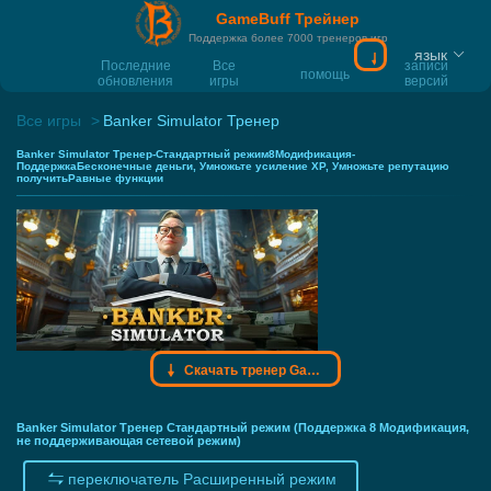
GameBuff Трейнер
Поддержка более 7000 тренеров игр
язык
Скачать тренер
Последние
Все
записи
помощь
обновления
игры
версий
Все игры
Banker Simulator Тренер
Banker Simulator Тренер-Стандартный режим8Модификация-
ПоддержкаБесконечные деньги, Умножьте усиление XP, Умножьте репутацию
получитьРавные функции
Скачать тренер Gamebuff
Banker Simulator Тренер Стандартный режим (Поддержка 8 Модификация,
не поддерживающая сетевой режим)
переключатель Расширенный режим