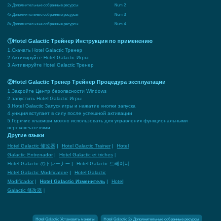
2x Дополнительные собранные ресурсы
Num 2
4x Дополнительные собранные ресурсы
Num 3
8x Дополнительные собранные ресурсы
Num 4
①Hotel Galactic Трейнер Инструкция по применению
1.Скачать Hotel Galactic Тренер
2.Активируйте Hotel Galactic Игры
3.Активируйте Hotel Galactic Тренер
②Hotel Galactic Тренер Трейнер Процедура эксплуатации
1.Закройте Центр безопасности Windows
2.запустить Hotel Galactic Игры
3.Hotel Galactic Запуск игры и нажатие кнопки запуска
4.ункция вступает в силу после успешной активации
5.Горячие клавиши можно использовать для управления функциональными
переключателями
Другие языки
Hotel Galactic 修改器
|
Hotel Galactic Trainer
|
Hotel
Galactic Entrenador
|
Hotel Galactic et triches
|
Hotel Galactic のトレーナー
|
Hotel Galactic 트레이너
Hotel Galactic Modificatore
|
Hotel Galactic
Modificador
|
Hotel Galactic Изменитель
|
Hotel
Galactic 修改器
|
Hotel Galactic Установить монеты
Hotel Galactic 2x Дополнительные собранные ресурсы