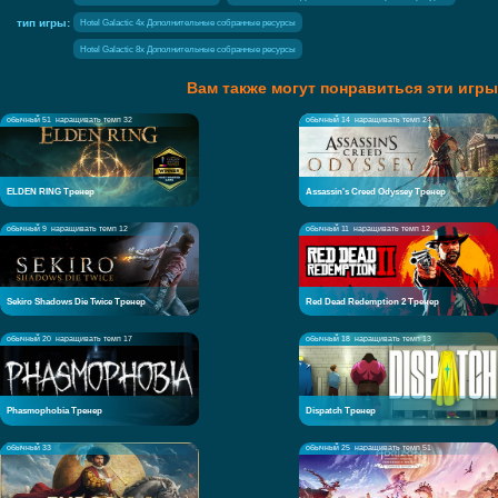
тип игры:
Hotel Galactic 4x Дополнительные собранные ресурсы
Hotel Galactic 8x Дополнительные собранные ресурсы
Вам также могут понравиться эти игры
обычный 51
наращивать темп 32
обычный 14
наращивать темп 24
ELDEN RING Тренер
Assassin's Creed Odyssey Тренер
обычный 9
наращивать темп 12
обычный 11
наращивать темп 12
Sekiro Shadows Die Twice Тренер
Red Dead Redemption 2 Тренер
обычный 20
наращивать темп 17
обычный 18
наращивать темп 13
Phasmophobia Тренер
Dispatch Тренер
обычный 33
обычный 25
наращивать темп 51