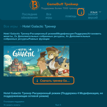
GameBuff Трейнер
Поддержка более 7000 тренеров игр
язык
Скачать тренер
Последние
Все
записи
помощь
обновления
игры
версий
Все игры
Hotel Galactic Тренер
Hotel Galactic Тренер-Расширенный режим4Модификация-ПоддержкаУстановить
монеты, 2x Дополнительные собранные ресурсы, 4x Дополнительные
собранные ресурсыРавные функции
Скачать тренер Gamebuff
Hotel Galactic Тренер Расширенный режим (Поддержка 4 Модификация, не
поддерживающая сетевой режим)
Платформа поддержки:
Установить монеты
Num 5