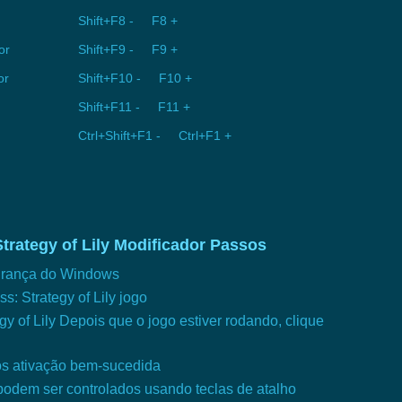
Shift+F8 - F8 +
or
Shift+F9 - F9 +
or
Shift+F10 - F10 +
Shift+F11 - F11 +
Ctrl+Shift+F1 - Ctrl+F1 +
Strategy of Lily Modificador Passos
gurança do Windows
s: Strategy of Lily jogo
gy of Lily Depois que o jogo estiver rodando, clique
ós ativação bem-sucedida
 podem ser controlados usando teclas de atalho