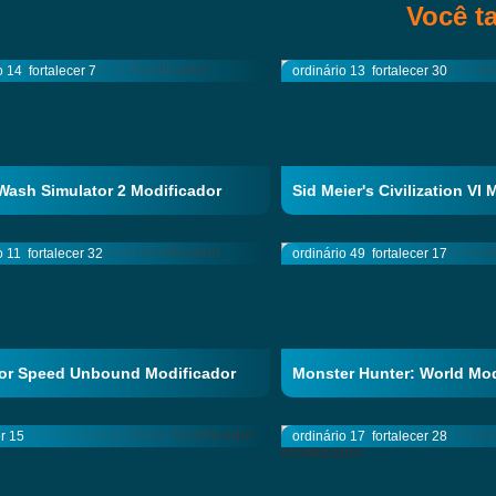
Você t
o 14
fortalecer 7
ordinário 13
fortalecer 30
ash Simulator 2 Modificador
Sid Meier's Civilization VI
o 11
fortalecer 32
ordinário 49
fortalecer 17
or Speed Unbound Modificador
Monster Hunter: World Mod
er 15
ordinário 17
fortalecer 28