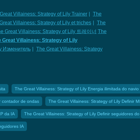
Great Villainess: Strategy of Lily Trainer
|
The
reat Villainess: Strategy of Lily et triches
|
The
e Great Villainess: Strategy of Lily 트레이너
The
 Great Villainess: Strategy of Lily
ily Изменитель
|
The Great Villainess: Strategy
ita
The Great Villainess: Strategy of Lily Energia ilimitada do navio
ar contador de ondas
The Great Villainess: Strategy of Lily Definir
MP da IA
The Great Villainess: Strategy of Lily Definir seguidores d
seguidores IA