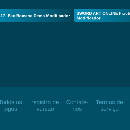
SWORD ART ONLINE Fract
117: Pax Romana Demo Modificador
Modificador
Todos os
registro de
Contate-
Termos de
jogos
versão
nos
serviço