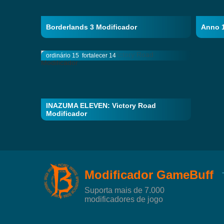
Borderlands 3 Modificador
Anno 
ordinário 15
fortalecer 14
INAZUMA ELEVEN: Victory Road
Modificador
Modificador GameBuff
Suporta mais de 7.000
modificadores de jogo