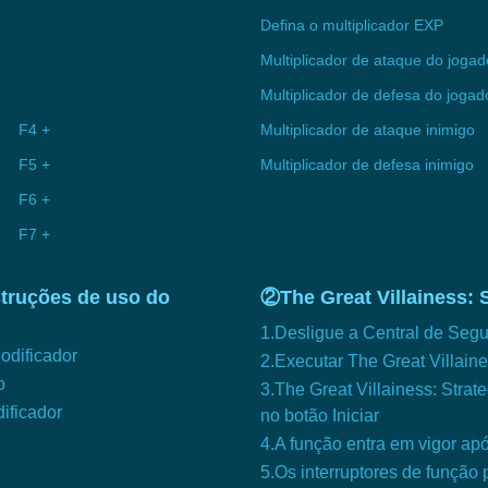
Defina o multiplicador EXP
Multiplicador de ataque do jogad
Multiplicador de defesa do jogad
 - F4 +
Multiplicador de ataque inimigo
 - F5 +
Multiplicador de defesa inimigo
 - F6 +
 - F7 +
nstruções de uso do
②The Great Villainess: 
1.Desligue a Central de Se
Modificador
2.Executar The Great Villaines
o
3.The Great Villainess: Strate
dificador
no botão Iniciar
4.A função entra em vigor ap
5.Os interruptores de função