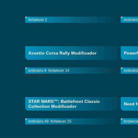
fortalecer 2
ordinári
Assetto Corsa Rally Modificador
PowerW
ordinário 8
fortalecer 14
ordinári
STAR WARS™: Battlefront Classic
Need f
Collection Modificador
ordinário 49
fortalecer 25
fortalec