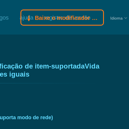
ogos
ajuda
registro de versão
Baixe o modificador Gamebuff
Idioma
ficação de item-suportadaVida
es iguais
suporta modo de rede)