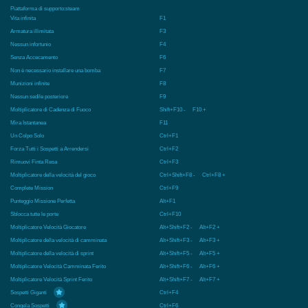
Piattaforma di supporto:
steam
Vita infinita
F1
Armatura illimitata
F3
Nessun infortunio
F4
Senza Accecamento
F6
Non è necessario installare una bomba
F7
Munizioni infinite
F8
Nessun sedile posteriore
F9
Moltiplicatore di Cadenza di Fuoco
Shift+F10 - F10 +
Mira Istantanea
F11
Un Colpo Solo
Ctrl+F1
Forza Tutti i Sospetti a Arrendersi
Ctrl+F2
Rimuovi Finta Resa
Ctrl+F3
Moltiplicatore della velocità del gioco
Ctrl+Shift+F8 - Ctrl+F8 +
Complete Mission
Ctrl+F9
Punteggio Missione Perfetta
Alt+F1
Sblocca tutte le porte
Ctrl+F10
Moltiplicatore Velocità Giocatore
Alt+Shift+F2 - Alt+F2 +
Moltiplicatore della velocità di camminata
Alt+Shift+F3 - Alt+F3 +
Moltiplicatore della velocità di sprint
Alt+Shift+F5 - Alt+F5 +
Moltiplicatore Velocità Camminata Ferito
Alt+Shift+F6 - Alt+F6 +
Moltiplicatore Velocità Sprint Ferito
Alt+Shift+F7 - Alt+F7 +
Sospetti Giganti
Ctrl+F4
Congela Sospetti
Ctrl+F6