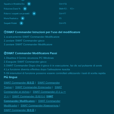
Squadra in Modalità Dio
Ctrl+F11
Riduzione Danni %
Shift+F2 - F2 +
Ridurre i sospetti con proiettili
Ctrl+F7
Morte Realistica
F5
Sospetti Ridotti
Ctrl+F5
①SWAT Commander Istruzioni per l'uso del modificatore
1.scaricamento SWAT Commander Modificatore
2.avviare SWAT Commander gioco
3.avviare SWAT Commander Modificatore
②SWAT Commander Modificatore Passi
1.Disattiva il Centro sicurezza PC Windows
2.Eseguire SWAT Commander gioco
3.SWAT Commander Dopo che il gioco è in esecuzione, fai clic sul pulsante di avvio
4.La funzione diventa effettiva dopo l'attivazione riuscita
5.Gli interruttori di funzione possono essere controllati utilizzando i tasti di scelta rapida
Più lingue
SWAT Commander 修改器
|
SWAT Commander
Trainer
|
SWAT Commander Entrenador
|
SWAT
Commander et triches
|
SWAT Commander のトレー
ナー
|
SWAT Commander 트레이너
SWAT
Commander Modificatore
|
SWAT Commander
Modificador
|
SWAT Commander Изменитель
|
SWAT Commander 修改器
|