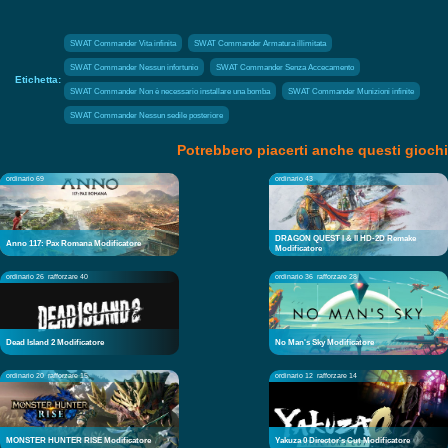
SWAT Commander Vita infinita
SWAT Commander Armatura illimitata
SWAT Commander Nessun infortunio
SWAT Commander Senza Accecamento
Etichetta:
SWAT Commander Non è necessario installare una bomba
SWAT Commander Munizioni infinite
SWAT Commander Nessun sedile posteriore
Potrebbero piacerti anche questi giochi
ordinario 69
ordinario 43
DRAGON QUEST I & II HD-2D Remake
Anno 117: Pax Romana Modificatore
Modificatore
ordinario 26
rafforzare 40
ordinario 36
rafforzare 28
Dead Island 2 Modificatore
No Man's Sky Modificatore
ordinario 20
rafforzare 15
ordinario 12
rafforzare 14
MONSTER HUNTER RISE Modificatore
Yakuza 0 Director's Cut Modificatore