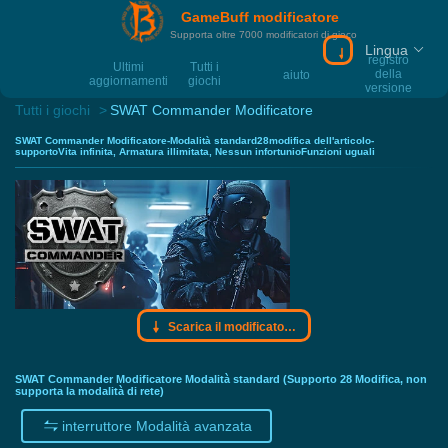
GameBuff modificatore
Supporta oltre 7000 modificatori di gioco
Lingua
Scarica il modif
registro
Ultimi
Tutti i
della
aiuto
aggiornamenti
giochi
versione
Tutti i giochi
SWAT Commander Modificatore
SWAT Commander Modificatore-Modalità standard28modifica dell'articolo-
supportoVita infinita, Armatura illimitata, Nessun infortunioFunzioni uguali
Scarica il modificatore Gamebuff
SWAT Commander Modificatore Modalità standard (Supporto 28 Modifica, non
supporta la modalità di rete)
interruttore Modalità avanzata