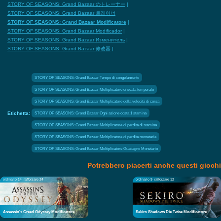
STORY OF SEASONS: Grand Bazaar のトレーナー
|
STORY OF SEASONS: Grand Bazaar 트레이너
STORY OF SEASONS: Grand Bazaar Modificatore
|
STORY OF SEASONS: Grand Bazaar Modificador
|
STORY OF SEASONS: Grand Bazaar Изменитель
|
STORY OF SEASONS: Grand Bazaar 修改器
|
STORY OF SEASONS: Grand Bazaar Tempo di congelamento
STORY OF SEASONS: Grand Bazaar Moltiplicatore di scala temporale
STORY OF SEASONS: Grand Bazaar Multiplicatore della velocità di corsa
Etichetta:
STORY OF SEASONS: Grand Bazaar Ogni azione costa 1 stamina
STORY OF SEASONS: Grand Bazaar Moltiplicatore di perdita di stamina
STORY OF SEASONS: Grand Bazaar Moltiplicatore di perdita monetaria
STORY OF SEASONS: Grand Bazaar Moltiplicatore Guadagno Monetario
Potrebbero piacerti anche questi giochi
ordinario 14
rafforzare 24
ordinario 9
rafforzare 12
Assassin's Creed Odyssey Modificatore
Sekiro Shadows Die Twice Modificatore