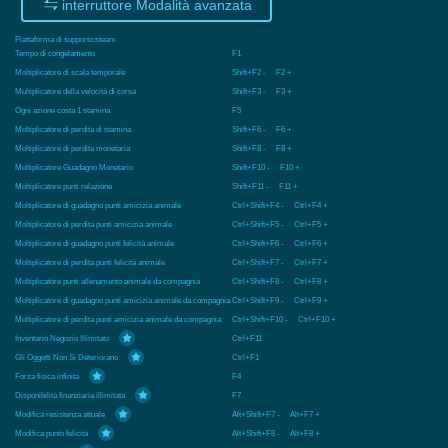
interruttore Modalità avanzata
Piattaforma di supporto:
steam
Tempo di congelamento
F1
Moltiplicatore di scala temporale
Shift+F2 - F2 +
Multiplicatore della velocità di corsa
Shift+F3 - F3 +
Ogni azione costa 1 stamina
F5
Moltiplicatore di perdita di stamina
Shift+F6 - F6 +
Moltiplicatore di perdita monetaria
Shift+F8 - F8 +
Moltiplicatore Guadagno Monetario
Shift+F10 - F10 +
Moltiplicatore punti relazione
Shift+F11 - F11 +
Moltiplicatore di guadagno punti amicizia animale
Ctrl+Shift+F4 - Ctrl+F4 +
Moltiplicatore di perdita punti amicizia animale
Ctrl+Shift+F5 - Ctrl+F5 +
Moltiplicatore di guadagno punti felicità animale
Ctrl+Shift+F6 - Ctrl+F6 +
Moltiplicatore di perdita punti felicità animale
Ctrl+Shift+F7 - Ctrl+F7 +
Moltiplicatore punti allenamento animale da compagnia
Ctrl+Shift+F8 - Ctrl+F8 +
Moltiplicatore di guadagno punti amicizia animale da compagnia
Ctrl+Shift+F9 - Ctrl+F9 +
Moltiplicatore di perdita punti amicizia animale da compagnia
Ctrl+Shift+F10 - Ctrl+F10 +
Inventario Negozio Illimitato
Ctrl+F11
Gli Oggetti Non Si Deteriorano
Ctrl+F1
Forza fisica infinita
F4
Disponibilità finanziaria illimitata
F7
Modifica resistenza attuale
Alt+Shift+F7 - Alt+F7 +
Modifica punto felicità
Alt+Shift+F8 - Alt+F8 +