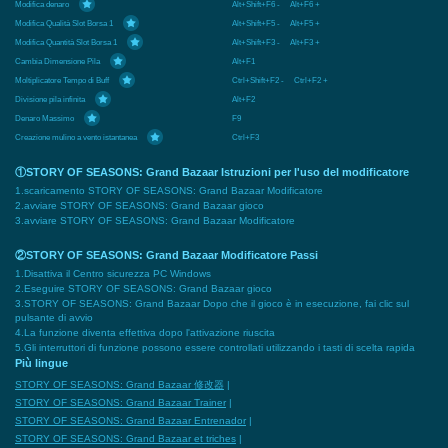
Modifica denaro
Alt+Shift+F6 - Alt+F6 +
Modifica Qualità Slot Borsa 1
Alt+Shift+F5 - Alt+F5 +
Modifica Quantità Slot Borsa 1
Alt+Shift+F3 - Alt+F3 +
Cambia Dimensione Pila
Alt+F1
Moltiplicatore Tempo di Buff
Ctrl+Shift+F2 - Ctrl+F2 +
Divisione pila infinita
Alt+F2
Denaro Massimo
F9
Creazione mulino a vento istantanea
Ctrl+F3
①STORY OF SEASONS: Grand Bazaar Istruzioni per l'uso del modificatore
1.scaricamento STORY OF SEASONS: Grand Bazaar Modificatore
2.avviare STORY OF SEASONS: Grand Bazaar gioco
3.avviare STORY OF SEASONS: Grand Bazaar Modificatore
②STORY OF SEASONS: Grand Bazaar Modificatore Passi
1.Disattiva il Centro sicurezza PC Windows
2.Eseguire STORY OF SEASONS: Grand Bazaar gioco
3.STORY OF SEASONS: Grand Bazaar Dopo che il gioco è in esecuzione, fai clic sul
pulsante di avvio
4.La funzione diventa effettiva dopo l'attivazione riuscita
5.Gli interruttori di funzione possono essere controllati utilizzando i tasti di scelta rapida
Più lingue
STORY OF SEASONS: Grand Bazaar 修改器
|
STORY OF SEASONS: Grand Bazaar Trainer
|
STORY OF SEASONS: Grand Bazaar Entrenador
|
STORY OF SEASONS: Grand Bazaar et triches
|