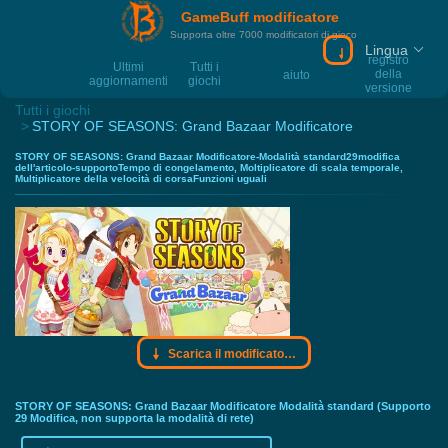
GameBuff modificatore
Supporta oltre 7000 modificatori di gioco
Lingua
Scarica il modif
registro
Ultimi
Tutti i
della
aiuto
aggiornamenti
giochi
versione
Tutti i giochi
STORY OF SEASONS: Grand Bazaar Modificatore
STORY OF SEASONS: Grand Bazaar Modificatore-Modalità standard29modifica
dell'articolo-supportoTempo di congelamento, Moltiplicatore di scala temporale,
Multiplicatore della velocità di corsaFunzioni uguali
Scarica il modificatore Gamebuff
STORY OF SEASONS: Grand Bazaar Modificatore Modalità standard (Supporto
29 Modifica, non supporta la modalità di rete)