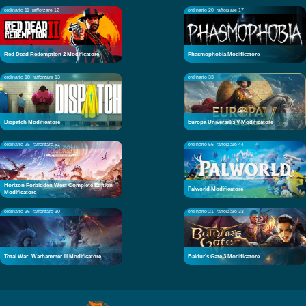
ordinario 11
rafforzare 12
ordinario 20
rafforzare 17
Red Dead Redemption 2 Modificatore
Phasmophobia Modificatore
ordinario 18
rafforzare 13
ordinario 33
Dispatch Modificatore
Europa Universalis V Modificatore
ordinario 25
rafforzare 51
ordinario 56
rafforzare 44
Horizon Forbidden West Complete Edition
Palworld Modificatore
Modificatore
ordinario 36
rafforzare 30
ordinario 21
rafforzare 33
Total War: Warhammer III Modificatore
Baldur's Gate 3 Modificatore