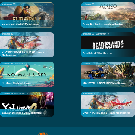
augmenter 68
ordinaire 69
Europa Universalis 5 Modificateur
Anno 117: Pax Romana Modificateur
ordinaire 43
ordinaire 26
augmenter 40
DRAGON QUEST I & II HD-2D Remake
Dead Island 2 Modificateur
Modificateur
ordinaire 36
augmenter 28
ordinaire 20
augmenter 15
No Man's Sky Modificateur
MONSTER HUNTER RISE Modificateur
ordinaire 12
augmenter 14
augmenter 18
Yakuza 0 Director's Cut Modificateur
Dragon Quest 1 and 2 Remak Modificateur