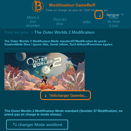
Modificateur GameBuff
Prise en charge de plus de 7000 mods de jeu
langue
Télécharger Gam
Mises à
Notes
Tous les
jour
de mise
aider
jeux
récentes
à jour
Tous les jeux
The Outer Worlds 2 Modificateur
The Outer Worlds 2 Modificateur-Mode standard37Modification de poste -
SoutienMode Dieu / Ignore Hits, Santé infinie, Tarif défensifFonctions égales
Télécharger Gamebuff trainer
The Outer Worlds 2 Modificateur Mode standard (Soutien 37 Modification, ne
prend pas en charge le mode réseau)
changer Mode amélioré