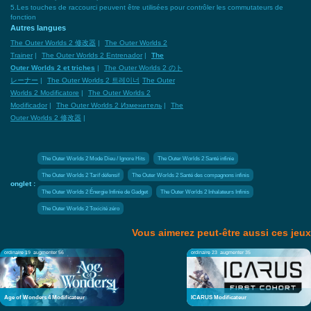
5.Les touches de raccourci peuvent être utilisées pour contrôler les commutateurs de
fonction
Autres langues
The Outer Worlds 2 修改器
|
The Outer Worlds 2
Trainer
|
The Outer Worlds 2 Entrenador
|
The
Outer Worlds 2 et triches
|
The Outer Worlds 2 のト
レーナー
|
The Outer Worlds 2 트레이너
The Outer
Worlds 2 Modificatore
|
The Outer Worlds 2
Modificador
|
The Outer Worlds 2 Изменитель
|
The
Outer Worlds 2 修改器
|
The Outer Worlds 2 Mode Dieu / Ignore Hits
The Outer Worlds 2 Santé infinie
The Outer Worlds 2 Tarif défensif
The Outer Worlds 2 Santé des compagnons infinis
onglet :
The Outer Worlds 2 Énergie Infinie de Gadget
The Outer Worlds 2 Inhalateurs Infinis
The Outer Worlds 2 Toxicité zéro
Vous aimerez peut-être aussi ces jeux
ordinaire 19
augmenter 56
ordinaire 23
augmenter 35
Age of Wonders 4 Modificateur
ICARUS Modificateur