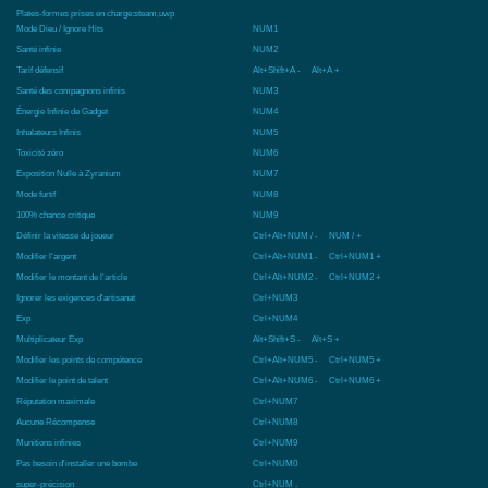
Plates-formes prises en charge:
steam,uwp
Mode Dieu / Ignore Hits
NUM1
Santé infinie
NUM2
Tarif défensif
Alt+Shift+A - Alt+A +
Santé des compagnons infinis
NUM3
Énergie Infinie de Gadget
NUM4
Inhalateurs Infinis
NUM5
Toxicité zéro
NUM6
Exposition Nulle à Zyranium
NUM7
Mode furtif
NUM8
100% chance critique
NUM9
Définir la vitesse du joueur
Ctrl+Alt+NUM / - NUM / +
Modifier l'argent
Ctrl+Alt+NUM1 - Ctrl+NUM1 +
Modifier le montant de l'article
Ctrl+Alt+NUM2 - Ctrl+NUM2 +
Ignorer les exigences d'artisanat
Ctrl+NUM3
Exp
Ctrl+NUM4
Multiplicateur Exp
Alt+Shift+S - Alt+S +
Modifier les points de compétence
Ctrl+Alt+NUM5 - Ctrl+NUM5 +
Modifier le point de talent
Ctrl+Alt+NUM6 - Ctrl+NUM6 +
Réputation maximale
Ctrl+NUM7
Aucune Récompense
Ctrl+NUM8
Munitions infinies
Ctrl+NUM9
Pas besoin d'installer une bombe
Ctrl+NUM0
super-précision
Ctrl+NUM .