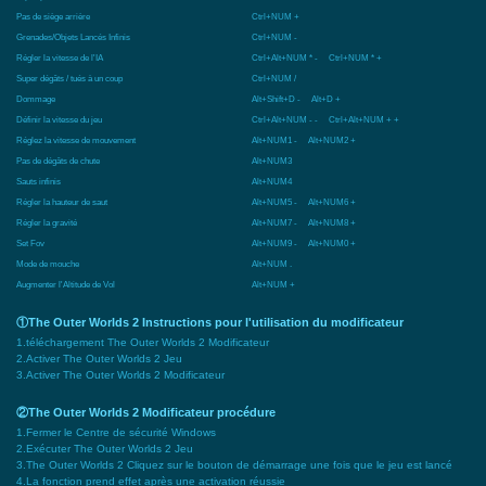
Pas de siège arrière
Ctrl+NUM +
Grenades/Objets Lancés Infinis
Ctrl+NUM -
Régler la vitesse de l'IA
Ctrl+Alt+NUM * - Ctrl+NUM * +
Super dégâts / tués à un coup
Ctrl+NUM /
Dommage
Alt+Shift+D - Alt+D +
Définir la vitesse du jeu
Ctrl+Alt+NUM - - Ctrl+Alt+NUM + +
Réglez la vitesse de mouvement
Alt+NUM1 - Alt+NUM2 +
Pas de dégâts de chute
Alt+NUM3
Sauts infinis
Alt+NUM4
Régler la hauteur de saut
Alt+NUM5 - Alt+NUM6 +
Régler la gravité
Alt+NUM7 - Alt+NUM8 +
Set Fov
Alt+NUM9 - Alt+NUM0 +
Mode de mouche
Alt+NUM .
Augmenter l'Altitude de Vol
Alt+NUM +
①The Outer Worlds 2 Instructions pour l'utilisation du modificateur
1.téléchargement The Outer Worlds 2 Modificateur
2.Activer The Outer Worlds 2 Jeu
3.Activer The Outer Worlds 2 Modificateur
②The Outer Worlds 2 Modificateur procédure
1.Fermer le Centre de sécurité Windows
2.Exécuter The Outer Worlds 2 Jeu
3.The Outer Worlds 2 Cliquez sur le bouton de démarrage une fois que le jeu est lancé
4.La fonction prend effet après une activation réussie