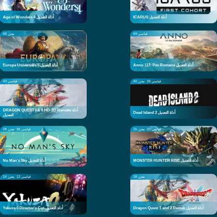
ICARUS أداة التعديل
Age of Wonders 4 أداة التعديل
قياسي 69
معزز 68
Anno 117: Pax Romana أداة التعديل
Europa Universalis 5 أداة التعديل
قياسي 26
معزز 40
قياسي 43
DRAGON QUEST I & II HD-2D Remake أداة
Dead Island 2 أداة التعديل
التعديل
قياسي 20
معزز 15
قياسي 36
معزز 28
MONSTER HUNTER RISE أداة التعديل
No Man's Sky أداة التعديل
معزز 18
قياسي 12
معزز 14
Dragon Quest 1 and 2 Remak أداة التعديل
Yakuza 0 Director's Cut أداة التعديل