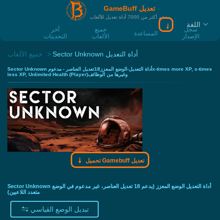
GameBuff تعديل
يدعم أكثر من 7000 أداة تعديل للألعاب
اللغة
سجل
جميع
آخر
المساعدة
الإصدار
الألعاب
التحديثات
Sector Unknown أداة التعديل
جميع الألعاب
Sector Unknown أداة التعديل-الوضع المعزز18تعديل العناصر - مدعومx-times more XP, x-times
less XP, Unlimited Health (Player)وغيرها من الوظائف
تحميل Gamebuff تعديل
Sector Unknown أداة التعديل الوضع المعزز (يدعم 18 تعديل العناصر، غير مدعوم في الوضع
متعدد اللاعبين)
تبديل الوضع القياسي