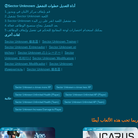
②Sector Unknown أداة التعديل خطوات التشغيل
1.قم بإيقاف مركز الأمان في ويندوز
2.تشغيل Sector Unknown اللعبة
3.Sector Unknown بعد تشغيل اللعبة انقر على زر البدء
4.بعد التفعيل بنجاح ستصبح الوظائف فعالة
5.يمكنك استخدام اختصارات لوحة المفاتيح للتحكم في تفعيل وإيقاف الوظائف
لغات أخرى
Sector Unknown 修改器
|
Sector Unknown Trainer
|
Sector Unknown Entrenador
|
Sector Unknown et
triches
|
Sector Unknown のトレーナー
|
Sector
Unknown 트레이너
Sector Unknown Modificatore
|
Sector Unknown Modificador
|
Sector Unknown
Изменитель
|
Sector Unknown 修改器
|
Sector Unknown x-times more XP
Sector Unknown x-times less XP
Sector Unknown Unlimited Health (Player)
Sector Unknown Unlimited AP (Player)
علامة:
Sector Unknown Unlimited Health (Team)
Sector Unknown Unlimited AP (Team)
Sector Unknown Increase Damage to Player
ربما تحب هذه الألعاب أيضًا
قياسي 23
معزز 35
قياسي 19
معزز 56