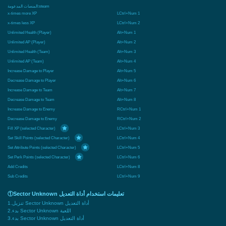
المنصات المدعومة:
steam
x-times more XP
LCtrl+Num 1
x-times less XP
LCtrl+Num 2
Unlimited Health (Player)
Alt+Num 1
Unlimited AP (Player)
Alt+Num 2
Unlimited Health (Team)
Alt+Num 3
Unlimited AP (Team)
Alt+Num 4
Increase Damage to Player
Alt+Num 5
Decrease Damage to Player
Alt+Num 6
Increase Damage to Team
Alt+Num 7
Decrease Damage to Team
Alt+Num 8
Increase Damage to Enemy
RCtrl+Num 1
Decrease Damage to Enemy
RCtrl+Num 2
Fill XP (selected Character)
LCtrl+Num 3
Set Skill Points (selected Character)
LCtrl+Num 4
Set Attribute Points (selected Character)
LCtrl+Num 5
Set Perk Points (selected Character)
LCtrl+Num 6
Add Credits
LCtrl+Num 8
Sub Credits
LCtrl+Num 9
①Sector Unknown تعليمات استخدام أداة التعديل
1.تنزيل Sector Unknown أداة التعديل
2.بدء Sector Unknown اللعبة
3.بدء Sector Unknown أداة التعديل