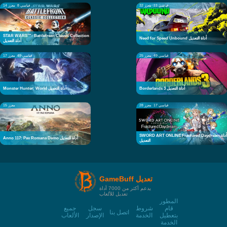
قياسي 11
معزز 32
قياسي 8
معزز 14
STAR WARS™: Battlefront Classic Collection
Need for Speed Unbound أداة التعديل
أداة التعديل
قياسي 49
معزز 25
قياسي 49
معزز 17
Borderlands 3 أداة التعديل
Monster Hunter: World أداة التعديل
قياسي 17
معزز 28
معزز 15
SWORD ART ONLINE Fractured Daydream أداة
Anno 117: Pax Romana Demo أداة التعديل
التعديل
GameBuff تعديل
يدعم أكثر من 7000 أداة
تعديل للألعاب
المطور
قام
شروط
سجل
جميع
اتصل بنا
بتعطيل
الخدمة
الإصدار
الألعاب
الخدمة