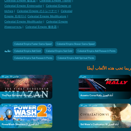
Celestial Empire 修改器
|
Celestial Empire Trainer
|
Celestial Empire Entrenador
|
Celestial Empire et
triches
|
Celestial Empire のトレーナー
|
Celestial
Empire 트레이너
Celestial Empire Modificatore
|
Celestial Empire Modificador
|
Celestial Empire
Изменитель
|
Celestial Empire 修改器
|
Celestial Empire Faster Game Speed
Celestial Empire Slower Game Speed
علامة:
Celestial Empire Add Gold
Celestial Empire Sub Gold
Celestial Empire Add Research Points
Celestial Empire Sub Research Points
Celestial Empire Add Spiritual Points
ربما تحب هذه الألعاب أيضًا
معزز 2
قياسي 33
معزز 32
Assetto Corsa Rally أداة التعديل
The First Berserker: Khazan أداة التعديل
قياسي 13
معزز 30
قياسي 14
معزز 7
Sid Meier's Civilization VI أداة التعديل
PowerWash Simulator 2 أداة التعديل